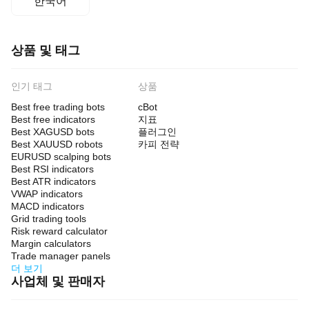
한국어
상품 및 태그
인기 태그
상품
Best free trading bots
cBot
Best free indicators
지표
Best XAGUSD bots
플러그인
Best XAUUSD robots
카피 전략
EURUSD scalping bots
Best RSI indicators
Best ATR indicators
VWAP indicators
MACD indicators
Grid trading tools
Risk reward calculator
Margin calculators
Trade manager panels
더 보기
사업체 및 판매자