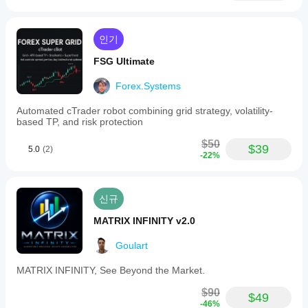
인기
FSG Ultimate
Forex.Systems
Automated cTrader robot combining grid strategy, volatility-
based TP, and risk protection
$50
$39
5.0
(2)
-22%
신규
MATRIX INFINITY v2.0
Goulart
MATRIX INFINITY, See Beyond the Market.
$90
$49
-46%