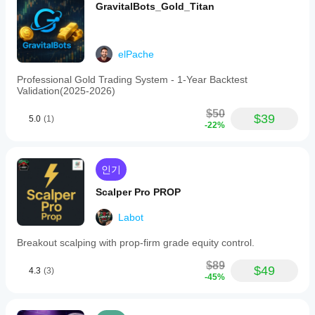
GravitalBots_Gold_Titan
elPache
Professional Gold Trading System - 1-Year Backtest
Validation(2025-2026)
$50
$39
5.0
(1)
-22%
인기
Scalper Pro PROP
Labot
Breakout scalping with prop-firm grade equity control.
$89
$49
4.3
(3)
-45%