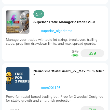
신규
Superior Trade Manager cTrader v1.0
superior_algorithms
Manage your trades with auto lot sizing, breakeven, trailing
stops, prop firm drawdown limits, and max spread guards.
$78
$39
-50%
NeuroSmartSafeGuard_v7_MaximumRetur
n
tsem201126
Powerful fractal-based trading bot. Free for 2 weeks! Designed
for stable growth and smart risk protection.