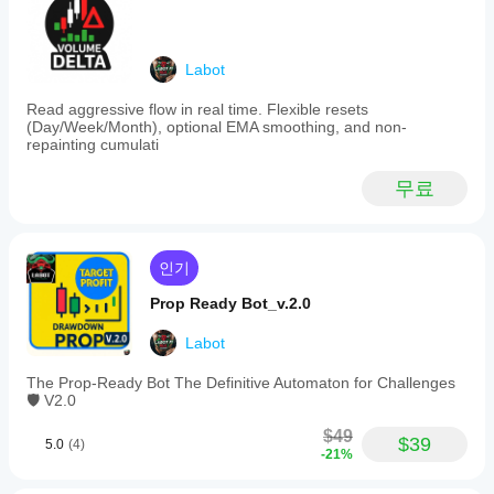
있나
Windows
여러 봇을 동시에 운영할 때 치명적인 손실을 방지합
이
요?
와 Mac에
니다.
미
서만 가
이전 거
🎯 
이익 목표 설정:
 일간 및 주간 이익 목표를 설정할 
사
더
능합니
래가 없
수 있는 기능을 도입했습니다. 목표에 도달하면 봇이 
Labot
용
나은
다.
는 새 데
거래를 중단하여 누적된 이익을 보호할 수 있습니다.
해
결과
모 계정
⚙️ 
완벽한 활성화 매개변수:
 매개변수 해석 문제(예: 
Read aggressive flow in real time. Flexible resets
보
(Day/Week/Month), optional EMA smoothing, and non-
에서
를
"Si" vs. "True")를 수정했습니다. 이제 봇이 어떤 플랫
셨
repainting cumulati
cBot을
폼에서도 설정을 올바르게 인식하여, 안전 기능이 
원
얻기
나
실행하고
할 때 항상 활성화
됩니다. 시작 시 로그 메시지로 하드 
요?
위해
시간별로
스톱 활성화 여부를 확인할 수 있습니다.
무료
다
cBot
활동을
📊 
상세한 시간별 보고:
 전례 없는 투명성을 위해, 봇
른
설정
모니터링
이 매 시간마다 일일 및 총 손실 상태를 백분율과 절대
사
을
하세요.
값으로 로그에 종합적으로 출력합니다. 항상 한도를 
람
최적
일관성,
얼마나 초과했는지 정확히 알 수 있습니다.
인기
들
화해
낙폭, 다
에
야
Prop Ready Bot_v.2.0
양한 시
게
장 조건
하나
가
이번 업데이트가 중요한 이유
Labot
에서의
요?
장
동작을
먼
중개
The Prop-Ready Bot The Definitive Automaton for Challenges
중점적으
cBot
저
인
Prop Firm 수준의 보안: 🏛️
 이제 엄격한 손실 규칙을 
🛡️ V2.0
로 관찰
소
을
및
준수하며 자신 있게 거래할 수 있습니다. 이는 펀딩 챌
하세요.
개
실행
시장
$49
린지에서 요구하는 조건과 동일합니다.
$39
cTrader
5.0
(4)
해
조건
하기
-21%
완전한 통제: 🕹️
 최대 보호를 위한 하드 스톱 활성화 
Windows
주
에
전에
여부를 직접 결정하거나 더 유연한 방식을 유지할 수 
와 Mac에
세
맞춰