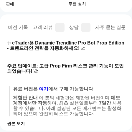
판매
무료 설치
명
버전 기록
고객 리뷰
상담
자주 묻는 질문(FA
✨ 
cTrader용 Dynamic Trendline Pro Bot Prop Edition 
- 트렌드라인 전략을 자동화하세요!
 📈
주요 업데이트: 고급 Prop Firm 리스크 관리 기능이 도입
되었습니다!
 🚀
유료 버전은 
여기
에서 구매 가능합니다
체험판 안내
 이 봇의 체험판은 제한된 버전이며 
데모 
계정에서만 작동
하며, 최초 실행일로부터 
7일간
 사용
할 수 있습니다. 아래 설명된 모든 매개변수는 활성화
되어 있으며 완전히 테스트 가능합니다.
이 cBot들의 백테스트 및 실거래 검증을 위해 IC 
원본 보기
Markets와 ICTrading을 사용하고 있습니다: 
IC 
트레이딩 프로필
cBot