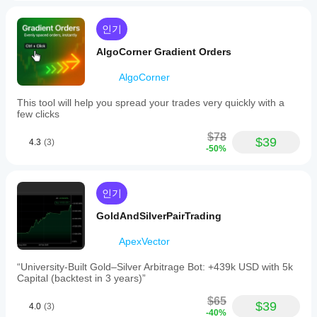
인기
AlgoCorner Gradient Orders
AlgoCorner
This tool will help you spread your trades very quickly with a
few clicks
$78
$39
4.3
(3)
-50%
인기
GoldAndSilverPairTrading
ApexVector
“University-Built Gold–Silver Arbitrage Bot: +439k USD with 5k
Capital (backtest in 3 years)”
$65
$39
4.0
(3)
-40%