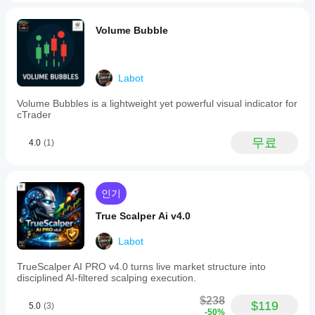
사용
조
트렌드라인 기반 전략을 객관적이고 지치지 않게 실행하
할
건,
도록 하세요. 외환, 지수, 원유 및 금과 같은 상품 📊 등 다
수
Volume Bubble
스
양한 시장에서 체계적인 접근을 원하는 트레이더에게 이
있습
프
상적입니다.
니
레
(핵심 전략)
다.
 봇의 핵심은 정교한 자동 트렌드라인 감지 시
드
Labot
N
NumberOfCandles
스템입니다. 최근 
개의 캔들(
)을 분
및
석하여 가장 중요한 전환점을 찾아 동적인 지지 및 저항선
실
Volume Bubbles is a lightweight yet powerful visual indicator for
HighLow
을 그립니다 📉📈. 분석 기준을 절대 
고점/저점
(
) 
행
cTrader
Close
또는 
종가
(
) 중 선택할 수 있으며, 지지와 저항에 대
품
SupportPriceSource
해 별도의 매개변수(
, 
질
무료
ResistancePriceSource
)를 설정하여 최대한의 유
4.0
(1)
에
연성을 제공합니다.
따
라
봇은 단순히 선을 그리는 데 그치지 않고, 가격이 선과 상
성
호작용할 때 적극적으로 거래하며 진입 로직에 대한 완전
인기
능
한 제어를 제공합니다:
이
True Scalper Ai v4.0
달
돌파
 💥: 가격이 선을 결정적으로 돌파할 때 시장에 진
라
입합니다.
Labot
질
접촉
 👇👆: 가격이 선에 닿을 때 반등/거부 거래를 위해 
수
반응합니다.
TrueScalper AI PRO v4.0 turns live market structure into
있
접근
 🤏: 가격이 선에 임계 거리 내로 접근할 때도 작
disciplined AI-filtered scalping execution.
습
ApproachDistancePips
동할 수 있습니다(
).
니
$238
$119
5.0
(3)
이 세 가지 시나리오 각각과 지지 및 저항에 대해 원하는 
다.
-50%