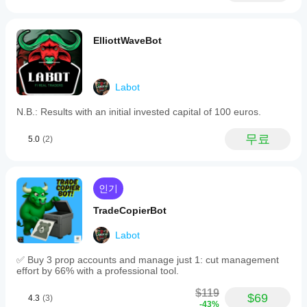
ContinueTrend
동작을 정의할 수 있습니다: 
 ✅ (이벤
현
Invert
트의 "자연스러운" 방향을 따름), 
 🔄 (방향 반전), 
재
NoAction
또는 
 🚫 (이벤트 무시).
사
ElliottWaveBot
용
(주요 기능 및 유연성)
중
인
📐 
자동 및 구성 가능한 트렌드라인 감지:
 S/R에 대해 
환
별도로 되돌아볼 기간과 가격 소스(종가 대 고가/저
Labot
경
가)를 선택할 수 있습니다.
에
✔️ 
(선택 사항) 고급 트렌드라인 검증:
 최소 터치 횟수 
N.B.: Results with an initial invested capital of 100 euros.
서
또는 기울기 각도로 선을 필터링합니다.
봇
🚥 
다중 시나리오 진입 로직:
 돌파, 접촉, 접근을 활용
무료
5.0
(2)
을
하며 각 조합에 대해 완전히 사용자 정의 가능한 동작
테
(계속/반전/없음)을 제공합니다.
스
💰 
유연한 포지션 크기 조절:
 고정 랏 또는 거래당 고
트
정 금전적 리스크 중 선택할 수 있습니다.
인기
해
🛡️ 
고급 포지션 관리:
 최대 롱/숏 포지션 수, 방향별 
보
SL/TP, 트레일링 스톱, 브레이크이븐 스톱을 별도로 
TradeCopierBot
면
설정할 수 있습니다.
실
🚦 
다중 신호 품질 필터:
 조건이 이상적일 때만 거래하
Labot
제
도록 선택적 MA 트렌드, RSI 확인, ADX 범위 필터를 
사
제공합니다.
✅ Buy 3 prop accounts and manage just 1: cut management
용
⚡ 
강력한 오버라이드 모드:
 수동 또는 ATR 기반 "강
effort by 66% with a professional tool.
시
제 ContinueTrend" 오버라이드를 통해 변동성 이벤트
어
를 처리합니다.
$119
$69
4.3
(3)
떤
🛠️ 
높은 최적화 가능성:
 다양한 매개변수로 여러 상품
-43%