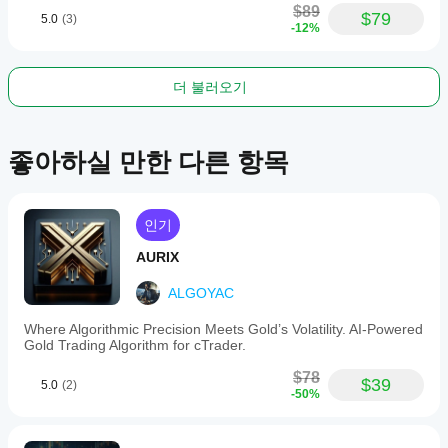
$89
$79
5.0
(3)
-12%
더 불러오기
좋아하실 만한 다른 항목
인기
AURIX
ALGOYAC
Where Algorithmic Precision Meets Gold’s Volatility. AI-Powered
Gold Trading Algorithm for cTrader.
$78
$39
5.0
(2)
-50%