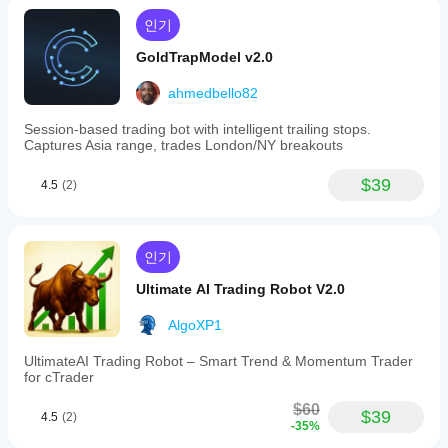
인기
GoldTrapModel v2.0
ahmedbello82
Session-based trading bot with intelligent trailing stops.
Captures Asia range, trades London/NY breakouts
$39
4.5
(2)
인기
Ultimate AI Trading Robot V2.0
AlgoXP1
UltimateAI Trading Robot – Smart Trend & Momentum Trader
for cTrader
$60
$39
4.5
(2)
-35%