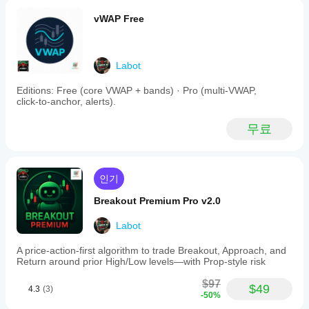
매개
있습니다.
서 과거
요!
cBot
최대 투명성: 🔍
 새로운 로그를 통해 봇이 내리는 모든 
변수
시장 데
vWAP Free
을
리스크 관련 결정이 명확하고 추적 가능합니다.
를
이터를
최적
바탕으로
조정
화
하
cBot을
해야
면
Labot
여러분의 의견이 소중합니다: 리뷰를 남겨주세요! ⭐
백테스트
할까
성능
하세요.
요?
이
Editions: Free (core VWAP + bands) · Pro (multi‑VWAP,
크게
click‑to‑anchor, alerts).
기본
이 기능들을 위해 열심히 작업했으며, 안전하고 전문적인 
cBot
향상
매개
자동 거래에 큰 도약이 될 것이라 믿습니다.
될
은
변수
무료
수
모든
를
새 버전을 꼼꼼히 테스트하시고 경험을 공유해 주시길 바
있습
사용
계정
랍니다.
니
하여
에서
다.
리뷰
cBot
 또는 자세한 피드백
을 남겨주세요. 여러분의 기여는 
동일
인기
저희가 지속적으로 개선하고 커뮤니티를 위한 더욱 강력
을
한
하고 효과적인 도구를 만드는 데 필수적입니다.
시작
Breakout Premium Pro v2.0
성능
하거
을
신뢰해 주셔서 감사드리며, 즐거운 거래 되시길 바랍니다! 
나
Labot
🚀
보이
제공
나
A price-action-first algorithm to trade Breakout, Approach, and
된
(소개)
 수동으로 트렌드라인을 그리느라 지치고, 망설임
Return around prior High/Low levels—with Prop-style risk
요?
최적
이나 산만함 때문에 기회를 놓치고 있나요? 😩 
Dynamic 
화
중
Trendline Pro Bot
 🤖은 cTrader용 cBot으로, 주요 지지 
$97
파일
$49
4.3
(3)
개
및 저항선을 자동으로 식별하고 정밀하게 대응합니다. 시
-50%
을
인
간을 절약하고 알고리즘이 24시간 시장을 감시하며 ⏱️, 