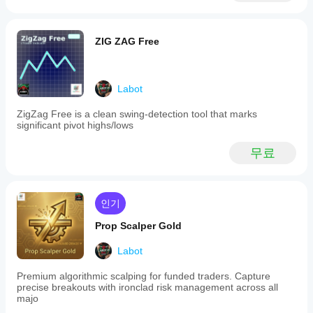
화 🔬와 자신만의 거래 스타일에 완벽한 설정을 찾는 데 
훌륭한 후보가 됩니다.
(결론)
 Dynamic Trendline Pro Bot은 단순한 선 그리기 도
ZIG ZAG Free
구가 아니라, 가장 널리 사용되는 기술 분석 기법 중 하나
를 기반으로 한 완전하고 유연하며 자동화된 거래 시스템
입니다. 여러분의 비전에 맞게 최적화하고 봇이 여러분을 
위해 일하게 하세요! 👍🚀
Labot
ZigZag Free is a clean swing-detection tool that marks
significant pivot highs/lows
무료
인기
Prop Scalper Gold
Labot
Premium algorithmic scalping for funded traders. Capture
precise breakouts with ironclad risk management across all
majo