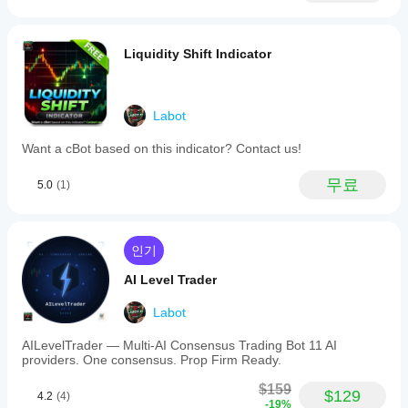
성
과 시간대에 대해 깊이 있는 최적화가 가능합니다.
능
⭐ 최적화된 백테스트 및 매개변수 설명 포함! ⭐
 이 도구는 
을
Liquidity Shift Indicator
단순한 툴이 아니라, 바로 사용할 수 있는 솔루션입니다! 
보
업로드된 이미지를 확인하세요
:
이
는
최적화된 백테스트 결과
로 금, 원유, 지수 등 주요 자
지
Labot
산에서의 잠재적 성능을 보여줍니다.
파
바로 사용할 수 있는 매개변수 세트
가 이 최적화에서 
악
Want a cBot based on this indicator? Contact us!
도출되어 훌륭한 출발점을 제공합니다.
하
도움이 되는 
봇 주요 매개변수 설명
이 이탈리아어와 
는
영어로 제공되어 설정을 쉽게 합니다. 이 프리셋들은 
무료
5.0
(1)
데
즉각적인 가치를 제공하지만, 진정한 힘은 적응성에 
도
있습니다 – 
이 cBot은 사실상 모든 자산과 시간대에 
움
맞게 최적화할 수 있습니다!
이
인기
됩
니
AI Level Trader
(기술 세부사항)
 플랫폼: cTrader | 언어: C# | 사용 지표: 
다.
MA, RSI, ADX, ATR 💻
Labot
(대상 시장/사용 사례)
 극도의 구성 가능성 덕분에 
AILevelTrader — Multi-AI Consensus Trading Bot 11 AI
Dynamic Trendline Pro Bot은 외환, 지수, 상품 등 다양한 
providers. One consensus. Prop Firm Ready.
접근법과 시장에 적합합니다. 트렌드라인 기반 전략을 자
동화하면서 실행과 리스크 관리의 모든 측면을 깊이 통제
$159
$129
하고자 하는 분들에게 이상적입니다. 다양한 옵션은 최적
4.2
(4)
-19%