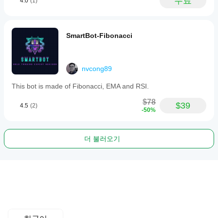
무료
4.0
(1)
SmartBot-Fibonacci
nvcong89
This bot is made of Fibonacci, EMA and RSI.
$78
$39
4.5
(2)
-50%
더 불러오기