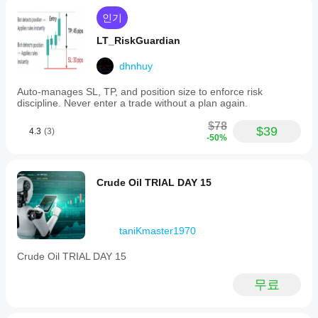
인기
LT_RiskGuardian
dhnhuy
Auto-manages SL, TP, and position size to enforce risk
discipline. Never enter a trade without a plan again.
$78
$39
4.3
(3)
-50%
Crude Oil TRIAL DAY 15
taniKmaster1970
Crude Oil TRIAL DAY 15
무료