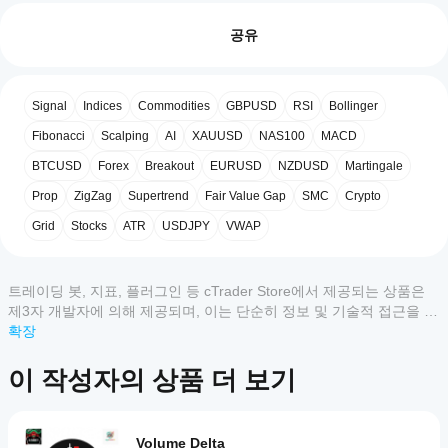
Markets 방문하기
IC Trading 방문하기
을
리뷰: 0
어떻
공유
게
DynamicTrendlineProBot
저희는 
 및 
시작
PropReadyBot
 버전에 대한 중요한 업데이트를 발표하
게 되어 기쁩니다. 여러분의 소중한 피드백과 철저한 테스
하나
고객 리뷰
Signal
Indices
Commodities
GBPUSD
RSI
Bollinger
트 덕분에, 위험 관리를 혁신하여 더욱 안전하고 견고하며 
요?
최고 수준의 Prop Firm 엄격한 규칙에 완벽히 부합하는 
Fibonacci
Scalping
AI
XAUUSD
NAS100
MACD
설치
모두
5
4
3
2
1
새로운 버전을 출시했습니다.
어떤
후,
BTCUSD
Forex
Breakout
EURUSD
NZDUSD
Martingale
cTrader
cBot
이번 업데이트는 단순한 개선이 아니라 자본을 보호하는 
이
앱이
의
결정적인 진전입니다. 🛡️
Prop
ZigZag
Supertrend
Fair Value Gap
SMC
Crypto
상
클라
cBot을
품
Grid
Stocks
ATR
USDJPY
VWAP
우드
지원하
에
또는
나요?
이번 버전의 새로운 기능은 무엇인가요?
대
로컬
모든
한
인스
cBot
트레이딩 봇, 지표, 플러그인 등 cTrader Store에서 제공되는 상품은
cTrader
리
턴스
성능
제3자 개발자에 의해 제공되며, 이는 단순히 정보 및 기술적 접근을 목
앱은
뷰
여러분의 요청을 반영하여 가장 중요한 부분에 집중했습
를
을
cBot의
적으로 제공된 것입니다. cTrader Store는 중개인이 아니며, 투자 조
확장
가
니다: 리스크에 대한 완전한 통제입니다.
시작
클라우드
어떻
아
언, 개인별 추천 또는 향후 성과에 대한 어떠한 보장도 제공하지 않습
하세
실행을
✅ 
글로벌 하드 스톱 (강제 종료):
 가장 중요한 새로운 
게
직
니다.
이 작성자의 상품 더 보기
요.
지원하
기능입니다! 일일 또는 최대 손실 한도에 도달하면, 봇
없
테스
며, 로컬
이 자신의 포지션뿐 아니라 
해당 심볼의 모든 열린 포
습
트할
실행은
지션
을 즉시 종료할 수 있습니다. 이는 진정한 
계좌 보
니
수
cTrader
호 장치
 🚨로 작용하여, 특히 급변하는 시장 상황이나 
다.
Volume Delta