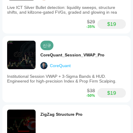
---
Live ICT Silver Bullet detection: liquidity sweeps, structure
shifts, and killzone-gated FVGs, graded and glowing in rea
트레이딩은 위험을 수반합니다. 이 지표는 기술적 분석 도
$29
$19
구이며 — 항상 적절한 위험 관리를 적용하세요.
-35%
신규
CoreQuant_Session_VWAP_Pro
CoreQuant
Institutional Session VWAP + 3-Sigma Bands & HUD.
Engineered for high-precision Index & Prop Firm Scalping.
$38
$19
-50%
ZigZag Structure Pro