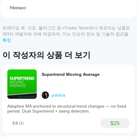
4
0 %
방향은 자동으로 추적됩니다. 강세 상황에서는 레벨이 위
리
게
시장
에서 아래로 측정되고, 약세 상황에서는 아래에서 위로 측
Fibonacci
3
0 %
사
구조
정됩니다. 수동 조정이 필요 없으며 — 지표가 구조를 읽
용
2
0 %
(SMC)
고 그에 맞게 방향을 정합니다.
할
1
0 %
트레이딩 봇, 지표, 플러그인 등 cTrader Store에서 제공되는 상품은
출
수
력
제3자 개발자에 의해 제공되며, 이는 단순히 정보 및 기술적 접근을 목
있
왜 앵커 기반 피보나치인가?
유
적으로 제공된 것입니다. cTrader Store는 중개인이 아니며, 투자 조
확장
나
형
언, 개인별 추천 또는 향후 성과에 대한 어떠한 보장도 제공하지 않습
문제점
요?
시각화
고객 리뷰
니다.
이 작성자의 상품 더 보기
설치
표준 피보나치 도구는 두 개의 고정된 지점 사이에 그려집
어떤
데
후
니다. 가격이 어느 한 극단을 넘는 순간 도구는 더 이상 유
cTrader
이
모두
5
4
3
2
1
인스
효하지 않으며 — 수동으로 다시 그려야 합니다. 이는 지
터
앱이
턴스
속적인 조정 주기를 만들고, 피보나치 맵은 실제로 형성된 
Supertrend Moving Average
요
를
Store의
전체 범위를 정확히 반영하지 못합니다.
구
PipHunter2023
추가
지표를
사
더 깊은 문제도 있습니다: 앵커를 어디에 두느냐가 모든 
하여
지원하
항
April 16, 2026
것을 정의합니다. 임의의 위치 선정은 임의의 레벨을 만듭
기술
나요?
yolvtria
막대만
니다.
분석
맞춤형
을
Adaptive MA anchored to structural trend changes — no fixed
지
해결책
지
지표는
BotTraderPro1
위한
period. Dual Supertrend + swing detection.
원
표
cTrader
지표
피보나치 채널은 앵커 지점에 대한 의도적인 제어를 제공
되
를
Windows
April 10, 2026
를
하며 — 그 이후 모든 것을 자동으로 처리합니다. 구조적
는
$25
5.0
(1)
및 Mac에
어
신
사용
으로 의미 있는 바(추세 시작, 주요 반전, 세션 시작)에 앵
A week of
서만 사
떻
호
할
커를 두면, 지표가 그 지점부터 전체 범위를 앞으로 구축
notes
용할 수