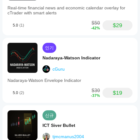
Real-time financial news and economic calendar overlay for
피보나치 구조 이해하기
cTrader with smart alerts
피보나치 비율은 예측적이지 않습니다. 이들은 가격 범위 
$50
$29
5.0
(1)
내 비례 관계를 설명하며 — 트레이더들이 수십 년간 시장
-42%
과 시간대 전반에 걸쳐 반복되는 것을 관찰한 관계입니다. 
이것이 시장의 수학적 특성을 반영하는지 아니면 잘 알려
진 레벨 주변의 집단 행동일 뿐인지는 미지수입니다. 실용
인기
적 사용에 중요한 것은 더 간단합니다.
Nadaraya-Watson Indicator
피보나치 채널은 움직임의 범위를 정의하고 이를 비례적
으로 의미 있는 구간으로 나눕니다. 트레이더들은 이 구간
cGuru
을 사용해 되돌림이 얕은지 깊은지, 되돌림이 유지되는지 
실패하는지, 가격이 역사적으로 중요한 구조 영역에 접근
Nadaraya-Watson Envelope Indicator
하는지를 평가합니다.
$30
앵커 기반 접근법의 가치는 분석을 특정 구조적 사건에 기
$19
5.0
(2)
-37%
반하도록 유지한다는 점입니다. 채널은 임의의 지점에서 
시작하지 않고 — 관련 움직임이 시작되었다고 판단한 지
점에서 시작합니다. 그 결정은 차트를 읽는 당신의 몫입니
다. 지표의 역할은 그 지점부터 정확하게 맵을 유지하여 
신규
측정하는 구조가 온전한 한 레벨이 유효하게 유지되도록 
하는 것입니다.
ICT Siver Bullet
tjmcmanus2004