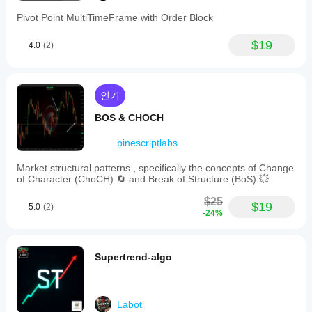
방향 참조:
Pivot Point MultiTimeFrame with Order Block
강세 컨텍스트 → 레벨이 위에서 아래로 정렬됨 (상단 
= 0%, 하단 = 100%)
$19
4.0
(2)
약세 컨텍스트 → 레벨이 아래에서 위로 정렬됨 (하단 
= 0%, 상단 = 100%)
최신 종가가 앵커 시가를 넘을 때 방향이 자동으로 업
데이트됨
인기
BOS & CHOCH
매개변수
pinescriptlabs
설정
Market structural patterns , specifically the concepts of Change
인스턴스 ID — 동일 차트에서 여러 독립 채널 지원
of Character (ChoCH) 🔄 and Break of Structure (BoS) 💥
채널 모드 — 표시할 레벨 선택 (7가지 모드)
$25
아이콘 유형 — 드래그 가능한 앵커의 시각적 스타일
$19
5.0
(2)
-24%
아이콘 색상 — 앵커 마커의 색상
라벨
라벨 표시 — 각 레벨의 가격 라벨 토글
Supertrend-algo
폰트 패밀리 — 라벨 서체
폰트 크기 — 라벨 크기 (6–32)
Labot