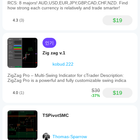
RCS: 8 majors! AUD,USD,EUR,JPY,GBP,CAD,CHF,NZD. Find
하단 되돌림 구간
 채널 하단 절반(하단과 중간 사이)에 매
how strong each currency is relatively and trade smarter!
핑된 되돌림 구간. 하락 구간에 동일한 논리 적용.
$19
4.3
(3)
피보나치 레벨
 전체 범위에 걸친 완전한 피보나치 그리드: 
88.6%, 78.6%, 61.8%, 50%, 38.2%, 23.6%, 11.4%. 완전
한 레벨 맵을 원하는 트레이더용.
상단 피보나치 레벨
 채널 상단 절반에만 적용된 완전한 피
인기
보나치 그리드.
Zig zag v.1
하단 피보나치 레벨
 채널 하단 절반에만 적용된 완전한 피
보나치 그리드.
kobud.222
ZigZag Pro – Multi-Swing Indicator for cTrader Description:
ZigZag Pro is a powerful and fully customizable swing indica
차트 읽기
상단선:
 채널의 상단 경계 (앵커부터의 최고점)
$30
$19
4.0
(1)
하단선:
 채널의 하단 경계 (앵커부터의 최저점)
-37%
중간선:
 전체 범위의 중간 지점
61.8% / 38.2%:
 핵심 되돌림 구간 (주황색 선)
50%:
 중간 되돌림 레벨 (빨간-주황색)
TSPivotSMC
78.6% / 88.6% / 23.6% / 11.4%:
 확장된 피보나치 레
벨 (회색 점선)
앵커 아이콘:
 드래그 가능 — 채널 시작 위치를 재정
의하기 위해 이동
Thomas-Sparrow