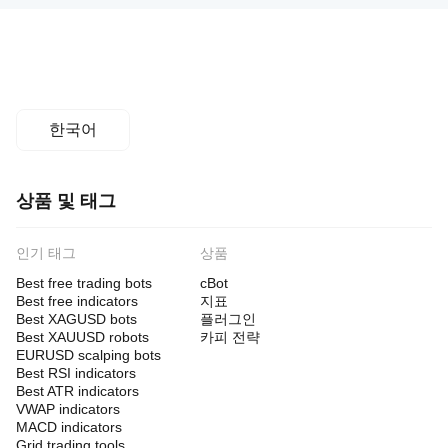
한국어
상품 및 태그
인기 태그
상품
Best free trading bots
cBot
Best free indicators
지표
Best XAGUSD bots
플러그인
Best XAUUSD robots
카피 전략
EURUSD scalping bots
Best RSI indicators
Best ATR indicators
VWAP indicators
MACD indicators
Grid trading tools