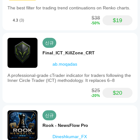
The best filter for trading trend continuations on Renko charts.
차별점
$38
대부분의 피보나치 도구는 정적입니다: 두 개의 고정 지
$19
4.3
(3)
-50%
점, 하나의 고정 맵. 이 지표는 동적입니다 — 가격이 발전
함에 따라 범위가 확장되고, 레벨은 항상 선택한 앵커부터 
현재 바까지의 실제 범위를 반영합니다.
신규
대부분의 피보나치 구현은 수동 방향 설정이 필요합니다. 
이 지표는 강세와 약세 컨텍스트를 자동으로 읽고 모든 레
Final_ICT_KillZone_CRT
벨을 그에 맞게 정렬합니다 — 트레이더가 매개변수를 변
경할 필요 없이.
ab.moqadas
대부분의 채널 도구는 하나의 레이아웃만 제공합니다. 이 
A professional-grade cTrader indicator for traders following the
지표는 깔끔한 경계 보기부터 전체 범위 또는 절반에 독립
Inner Circle Trader (ICT) methodology. It replaces 6–8
적으로 적용된 완전한 피보나치 그리드까지 일곱 가지 구
별된 모드를 제공합니다. 차트는 분석 중인 컨텍스트에 필
$25
$20
요한 정확한 세부 수준을 보여줍니다.
-20%
여러 인스턴스가 독립적인 앵커와 함께 동시에 실행될 수 
있으며 — 각각이 서로 간섭 없이 다른 구조적 구간을 추
적합니다.
신규
Rook - NewsFlow Pro
---
Dineshkumar_FX