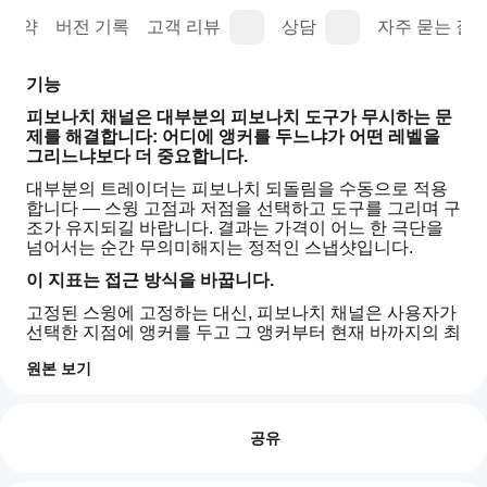
요약
버전 기록
고객 리뷰
상담
자주 묻는 질문
기능
피보나치 채널은 대부분의 피보나치 도구가 무시하는 문
제를 해결합니다: 어디에 앵커를 두느냐가 어떤 레벨을 
그리느냐보다 더 중요합니다.
대부분의 트레이더는 피보나치 되돌림을 수동으로 적용
합니다 — 스윙 고점과 저점을 선택하고 도구를 그리며 구
조가 유지되길 바랍니다. 결과는 가격이 어느 한 극단을 
넘어서는 순간 무의미해지는 정적인 스냅샷입니다.
이 지표는 접근 방식을 바꿉니다.
고정된 스윙에 고정하는 대신, 피보나치 채널은 사용자가 
선택한 지점에 앵커를 두고 그 앵커부터 현재 바까지의 최
고점과 최저점을 지속적으로 추적합니다. 범위가 확장됨
원본 보기
에 따라 채널도 함께 확장됩니다. 피보나치 레벨은 항상 
지표 프로필
실제로 형성된 범위를 반영하며 — 과거의 추측이 아닙니
지
지
다.
표
리뷰: 2
표
를
공유
채널은 시장과 함께 성장합니다. 레벨은 의미를 유지합니
카
테
어
다.
5
100 %
고
떻