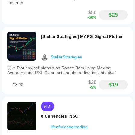
지표
요?
the truth!
반영합니다
가
피보나치 레벨은 범위 내에서 계산되며 추세 방향에 
예,
어떻
$50
따라 정렬됩니다
$25
매개
게
-50%
앵커를 이동하면 — 채널이 즉시 재계산됩니다
변수
작동
를
추세 방향은 현재 종가와 앵커 바의 시가를 비교하여 결정
하는
수정
됩니다. 강세: 레벨은 상단에서 하단으로 측정합니다. 약
지
하여
[Stellar Strategies] MARSI Signal Plotter
세: 레벨은 하단에서 상단으로 측정합니다. 시장의 방향성 
이해
자신
컨텍스트가 바뀌면 채널이 자동으로 방향을 재조정합니
할
의
다.
수
전략
있습
StellarStrategies
에
앵커는 바의 시가 시간과 가격에 스냅되어 깔끔하고 재현 
니
맞게
가능한 위치를 제공합니다.
다.
🚀📈 Plot buy/sell signals on Range Bars using Moving
지표
Averages and RSI. Clear, actionable trading insights.🚀📈
를
조정
$20
채널 모드
$19
4.3
(3)
할
-5%
수
기본
 상단선, 하단선, 중간선만 표시. 내부 레벨 없이 깔끔
있습
한 범위 경계 보기.
니
되돌림 구간
 61.8%와 38.2% 레벨 추가 — 전체 범위 내 
인기
다.
핵심 되돌림 구간. 움직임 내 주요 되돌림 영역 식별에 최
8 Currencies_NSC
적.
상단 되돌림 구간
 채널 상단 절반(중간과 상단 사이)에 매
lifeofmichaeltrading
핑된 되돌림 구간. 상승 구간 내 되돌림 구조 분리에 유용.