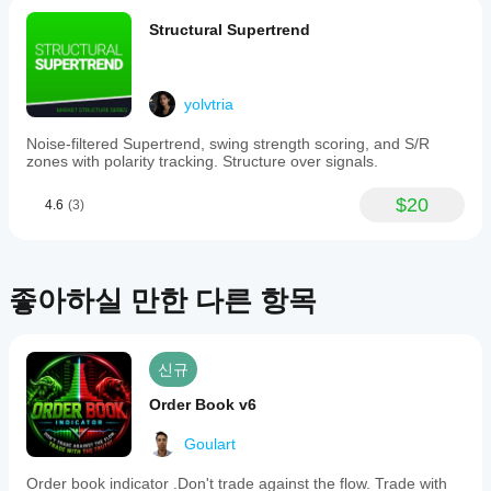
게
돌파
수
합니다. 시장이 만드는 모든 새로운 고점이나 저점이 채널
gives a
있습니
있습
테
의 일부가 됩니다. 피보나치 레벨은 실시간으로 업데이트
better
반전
Structural Supertrend
다.
니
됩니다.
read. It
스
레벨 터치
helps
다.
트
앵커는 드래그 가능합니다. 차트에서 이동하면 전체 채널
separate
레벨 돌파
할
이 즉시 다시 그려집니다.
patience
yolvtria
수
from
왜 여러 모드가 필요한가?
hesitation.
있
Noise-filtered Supertrend, swing strength scoring, and S/R
나
전체 피보나치 그리드가 항상 필요한 것은 아닙니다. 때로
zones with polarity tracking. Structure over signals.
요?
는 38.2%와 61.8% 사이의 되돌림 구간에 집중할 때가 있
습니다. 때로는 범위의 상단 또는 하단 절반에서 구조를 
다양
$20
4.6
(3)
지
분리하고 싶을 때도 있습니다.
한
표
심벌
일곱 가지 구별된 채널 모드는 상황에 맞는 정확한 세부 
매
및
수준을 적용할 수 있게 하며 — 사용하지 않는 레벨로 차
기간
개
좋아하실 만한 다른 항목
트를 복잡하게 만들지 않습니다.
에
변
지표
수
를
를
핵심 개념
적용
조
신규
하여
정
지표는 앵커에서 단일 전방 패스로 작동합니다:
다양
Order Book v6
해
한
사용자가 선택한 바에 앵커 아이콘을 둡니다
야
시장
그 바부터 앞으로 지표가 최고점과 최저점을 추적합
Goulart
하
조건
니다
에서
나
Order book indicator .Don't trade against the flow. Trade with
채널 경계선(상단선, 하단선)이 이 확장되는 범위를 