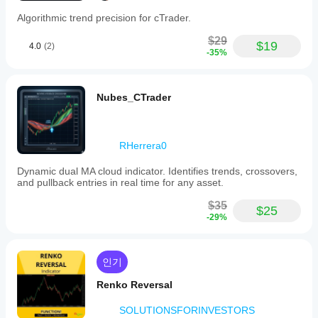
대상 사용자
Algorithmic trend precision for cTrader.
이 지표는 피보나치 분석을 기계적 신호 도구가 아닌 구조
$29
$19
적 참조로 사용하는 트레이더를 위한 것입니다.
4.0
(2)
-35%
가격이 새로운 극단을 만들 때마다 피보나치 도구를 다시 
그리거나 — 정적인 되돌림이 처음 몇 바 이후 시장을 반
영하지 못하는 것을 경험했다면 — 이 지표는 바로 그 문
Nubes_CTrader
제를 해결하기 위해 만들어졌습니다.
이 지표는 
스윙 및 포지션 트레이더
에게 적합하며, 가격이 
발전함에 따라 유효한 피보나치 맵을 원하고, 
범위 및 구
RHerrera0
조 트레이더
에게도 적합하며, 채널 경계와 되돌림 구간을 
진입 또는 청산 참조로 사용하며, 
멀티 인스턴스 사용자
가 
Dynamic dual MA cloud indicator. Identifies trends, crossovers,
동일한 종목에서 여러 독립 채널을 동시에 추적하고자 할 
and pullback entries in real time for any asset.
때 유용합니다.
$35
$25
드래그 가능한 앵커 덕분에 실시간 사용에 실용적입니다: 
-29%
구조적으로 중요한 지점에 채널 시작을 설정하고 지표가 
그 지점부터 맵을 유지하게 하세요. 다시 그리기나 수동 
업데이트가 필요 없습니다.
인기
이것은 신호 생성기가 아닙니다. 이것은 
구조적 참조 프레
임워크
로, 피보나치 레벨을 진입 트리거가 아닌 컨텍스트
Renko Reversal
로 사용하는 트레이더를 위한 것입니다.
SOLUTIONSFORINVESTORS