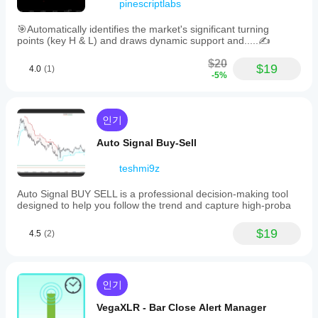
pinescriptlabs
🎯Automatically identifies the market's significant turning
points (key H & L) and draws dynamic support and.....✍️
$20
$19
4.0
(1)
-5%
인기
Auto Signal Buy-Sell
teshmi9z
Auto Signal BUY SELL is a professional decision-making tool
designed to help you follow the trend and capture high-proba
$19
4.5
(2)
인기
VegaXLR - Bar Close Alert Manager