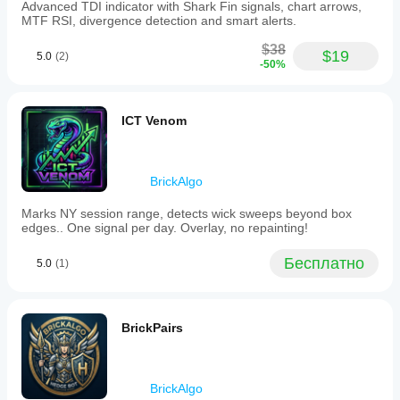
Advanced TDI indicator with Shark Fin signals, chart arrows,
MTF RSI, divergence detection and smart alerts.
$38
$19
5.0
(2)
-50%
ICT Venom
BrickAlgo
Marks NY session range, detects wick sweeps beyond box
edges.. One signal per day. Overlay, no repainting!
Бесплатно
5.0
(1)
BrickPairs
BrickAlgo