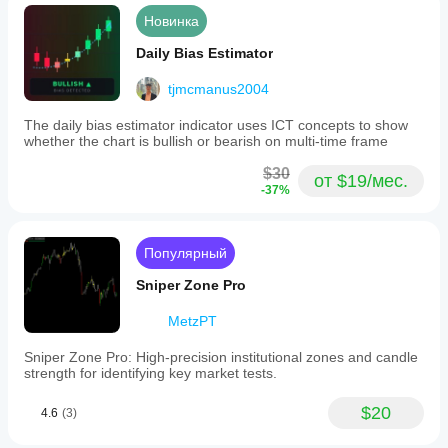
Новинка
Daily Bias Estimator
tjmcmanus2004
The daily bias estimator indicator uses ICT concepts to show
whether the chart is bullish or bearish on multi-time frame
$30
от $19/мес.
-37%
Популярный
Sniper Zone Pro
MetzPT
Sniper Zone Pro: High-precision institutional zones and candle
strength for identifying key market tests.
$20
4.6
(3)