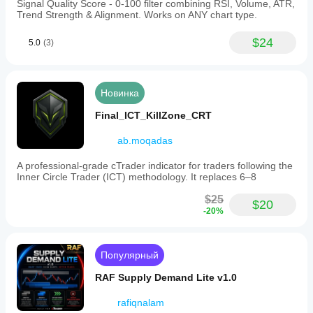
Signal Quality Score - 0-100 filter combining RSI, Volume, ATR,
Trend Strength & Alignment. Works on ANY chart type.
$24
5.0
(3)
Новинка
Final_ICT_KillZone_CRT
ab.moqadas
A professional-grade cTrader indicator for traders following the
Inner Circle Trader (ICT) methodology. It replaces 6–8
$25
$20
-20%
Популярный
RAF Supply Demand Lite v1.0
rafiqnalam