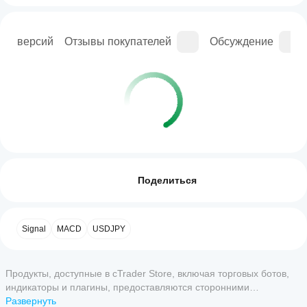
рия версий
Отзывы покупателей
Обсуждение
Профиль индикатора
Как начать
пользоваться
Отзывы: 0
индикатором?
Поделиться
После
Какие
установки
приложения
добавьте
Отзывы покупателей
Signal
MACD
USDJPY
cTrader
экземпляр
,
чтобы начать
поддерживают
5
4
3
2
1
Все
использовать
индикаторы из
индикатор
Продукты, доступные в cTrader Store, включая торговых ботов,
Store?
для
У этого
индикаторы и плагины, предоставляются сторонними
Пользовательские
технического
дукта еще
Как
разработчиками и доступны исключительно в информационных
Развернуть
индикаторы