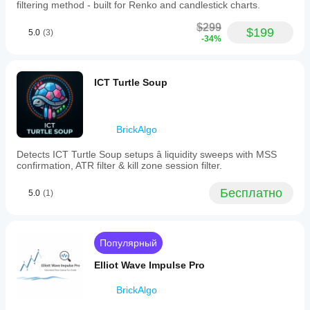
filtering method - built for Renko and candlestick charts.
$299
$199
5.0
(3)
-34%
ICT Turtle Soup
BrickAlgo
Detects ICT Turtle Soup setups â liquidity sweeps with MSS
confirmation, ATR filter & kill zone session filter.
Бесплатно
5.0
(1)
Популярный
Elliot Wave Impulse Pro
BrickAlgo