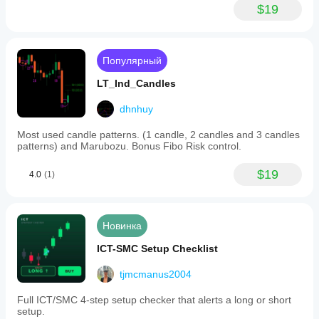
$19
Популярный
LT_Ind_Candles
dhnhuy
Most used candle patterns. (1 candle, 2 candles and 3 candles
patterns) and Marubozu. Bonus Fibo Risk control.
$19
4.0
(1)
Новинка
ICT-SMC Setup Checklist
tjmcmanus2004
Full ICT/SMC 4-step setup checker that alerts a long or short
setup.