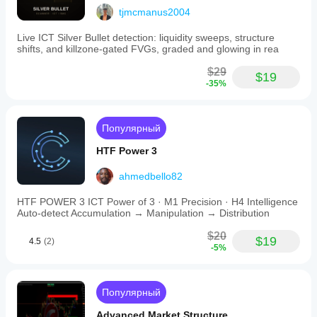
tjmcmanus2004
Live ICT Silver Bullet detection: liquidity sweeps, structure
shifts, and killzone-gated FVGs, graded and glowing in rea
$29
$19
-35%
Популярный
HTF Power 3
ahmedbello82
HTF POWER 3 ICT Power of 3 · M1 Precision · H4 Intelligence
Auto-detect Accumulation → Manipulation → Distribution
$20
$19
4.5
(2)
-5%
Популярный
Advanced Market Structure