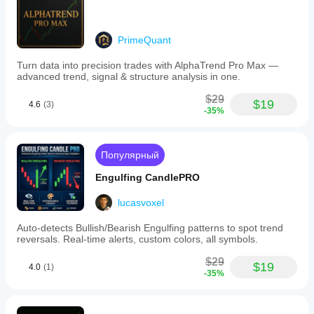
PrimeQuant
Turn data into precision trades with AlphaTrend Pro Max —
advanced trend, signal & structure analysis in one.
$29
$19
4.6
(3)
-35%
Популярный
Engulfing CandlePRO
lucasvoxel
Auto-detects Bullish/Bearish Engulfing patterns to spot trend
reversals. Real-time alerts, custom colors, all symbols.
$29
$19
4.0
(1)
-35%