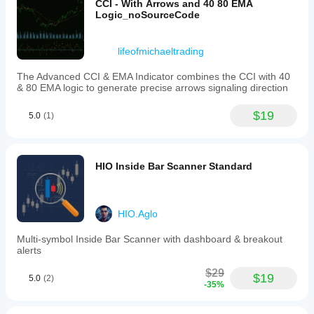
CCI - With Arrows and 40 80 EMA
Logic_noSourceCode
lifeofmichaeltrading
The Advanced CCI & EMA Indicator combines the CCI with 40
& 80 EMA logic to generate precise arrows signaling direction
$19
5.0
(1)
HIO Inside Bar Scanner Standard
HIO.Aglo
Multi-symbol Inside Bar Scanner with dashboard & breakout
alerts
$29
$19
5.0
(2)
-35%