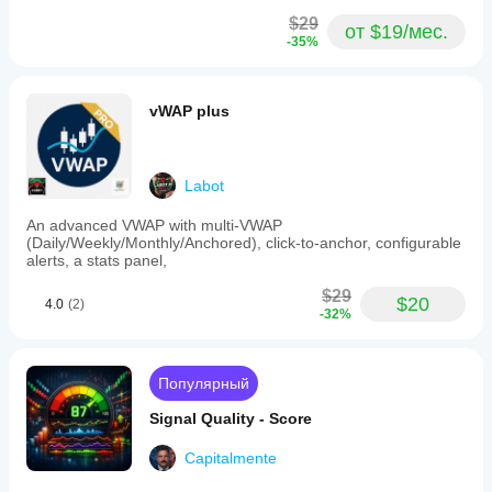
$29
от $19/мес.
-35%
vWAP plus
Labot
An advanced VWAP with multi-VWAP
(Daily/Weekly/Monthly/Anchored), click-to-anchor, configurable
alerts, a stats panel,
$29
$20
4.0
(2)
-32%
Популярный
Signal Quality - Score
Capitalmente