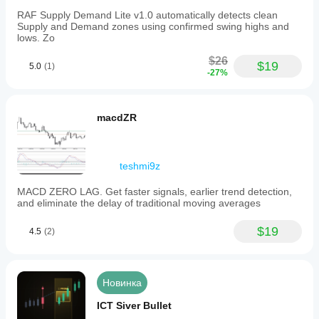
RAF Supply Demand Lite v1.0 automatically detects clean
Supply and Demand zones using confirmed swing highs and
lows. Zo
$26
$19
5.0
(1)
-27%
macdZR
teshmi9z
MACD ZERO LAG. Get faster signals, earlier trend detection,
and eliminate the delay of traditional moving averages
$19
4.5
(2)
Новинка
ICT Siver Bullet