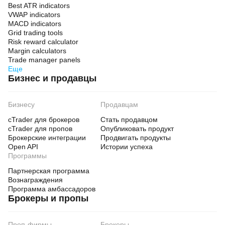
Best ATR indicators
VWAP indicators
MACD indicators
Grid trading tools
Risk reward calculator
Margin calculators
Trade manager panels
Еще
Бизнес и продавцы
Бизнесу
Продавцам
cTrader для брокеров
Стать продавцом
cTrader для пропов
Опубликовать продукт
Брокерские интеграции
Продвигать продукты
Open API
Истории успеха
Программы
Партнерская программа
Вознаграждения
Программа амбассадоров
Брокеры и пропы
Проп-фирмы
Брокеры