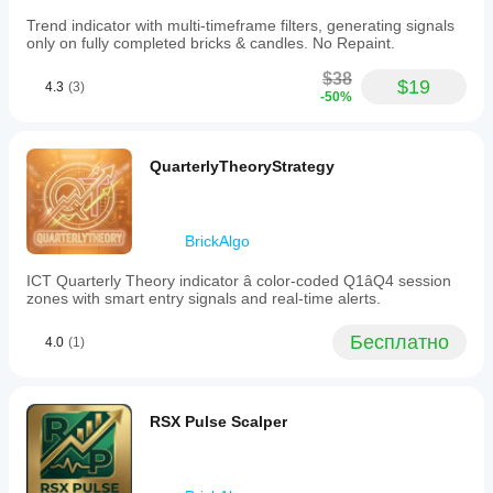
Trend indicator with multi-timeframe filters, generating signals
only on fully completed bricks & candles. No Repaint.
$38
$19
4.3
(3)
-50%
QuarterlyTheoryStrategy
BrickAlgo
ICT Quarterly Theory indicator â color-coded Q1âQ4 session
zones with smart entry signals and real-time alerts.
Бесплатно
4.0
(1)
RSX Pulse Scalper