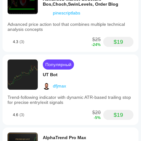
Bos,Choch,SwinLevels, Order Blog
pinescriptlabs
Advanced price action tool that combines multiple technical
analysis concepts
$25
$19
4.3
(3)
-24%
Популярный
UT Bot
dfjmax
Trend-following indicator with dynamic ATR-based trailing stop
for precise entry/exit signals
$20
$19
4.6
(3)
-5%
AlphaTrend Pro Max