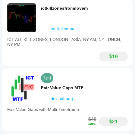
ictkillzonesfromnovem
mertalimunar
ICT ALL KİLL ZONES, LONDON , ASİA, NY AM, NY LUNCH,
NY PM
$19
ใหม่
Fair Value Gaps MTF
dev.ndhung
Fair Value Gaps with Multi-Timeframe.
$40
$21
-48%