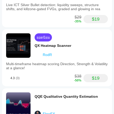
Live ICT Silver Bullet detection: liquidity sweeps, structure
shifts, and killzone-gated FVGs, graded and glowing in rea
$29
$19
-35%
ยอดนิยม
QX Heatmap Scanner
RodR
Multi-timeframe heatmap scoring Direction, Strength & Volatility
at a glance!
$38
$19
4.3
(3)
-50%
QQE Qualitative Quantity Estimation
FlowFX