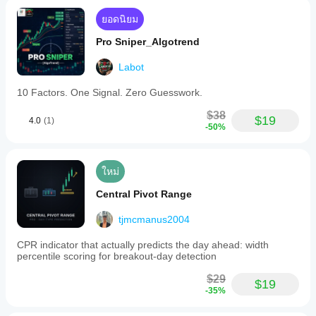
ยอดนิยม
Pro Sniper_Algotrend
Labot
10 Factors. One Signal. Zero Guesswork.
$38
$19
4.0
(1)
-50%
ใหม่
Central Pivot Range
tjmcmanus2004
CPR indicator that actually predicts the day ahead: width
percentile scoring for breakout-day detection
$29
$19
-35%