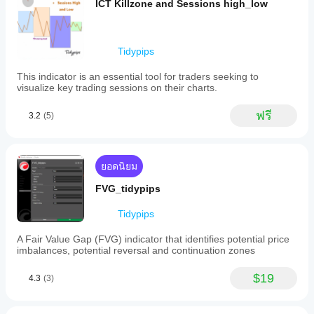
จาก
ICT Killzone and Sessions high_low
นี้ หาก
วิเคราะห์
Store?
เคยลอง
ทาง
อินดิเค
แล้ว ขอ
เทคนิค
ฉันจะทด
เตอร์ที่
เชิญมา
Tidypips
สอ
กำหนด
เป็นคน
บอินดิเค
เองพร้อม
แรกที่
This indicator is an essential tool for traders seeking to
ใช้งาน
เตอร์ได้
บอกคน
visualize key trading sessions on their charts.
เฉพาะใน
อื่น!
อย่างไร?
cTrader
ใช้อินดิเค
ฟรี
3.2
(5)
Windows
ฉัน
เตอร์
กับ
และ Mac
ควร
สัญลักษณ์
เท่านั้น
ปรับ
และช่วง
เวลาที่
พารา
ยอดนิยม
แตกต่าง
มิเต
FVG_tidypips
กันเพื่อ
อร์
ทำความ
อิน
Tidypips
เข้าใจว่า
ดิเค
มันทำงาน
เตอร์
A Fair Value Gap (FVG) indicator that identifies potential price
อย่างไร
หรือ
imbalances, potential reversal and continuation zones
ภายใต้
ไม่?
สภาวะ
$19
ตลาดที่
4.3
(3)
ใช่ คุณสามารถ
หลาก
แก้ไข
หลาย
พารามิเตอร์
เพื่อ