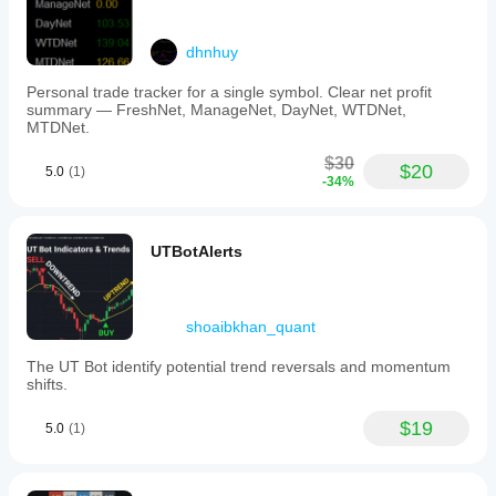
dhnhuy
Personal trade tracker for a single symbol. Clear net profit
summary — FreshNet, ManageNet, DayNet, WTDNet,
MTDNet.
$30
$20
5.0
(1)
-34%
UTBotAlerts
shoaibkhan_quant
The UT Bot identify potential trend reversals and momentum
shifts.
$19
5.0
(1)