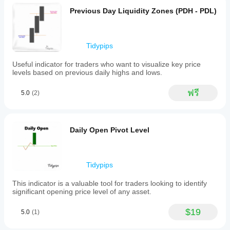
ปรับอินดิเค
Previous Day Liquidity Zones (PDH - PDL)
เตอร์ให้เหมาะ
กับกลยุทธ์ของ
คุณ
Tidypips
Useful indicator for traders who want to visualize key price
levels based on previous daily highs and lows.
ฟรี
5.0
(2)
Daily Open Pivot Level
Tidypips
This indicator is a valuable tool for traders looking to identify
significant opening price level of any asset.
$19
5.0
(1)