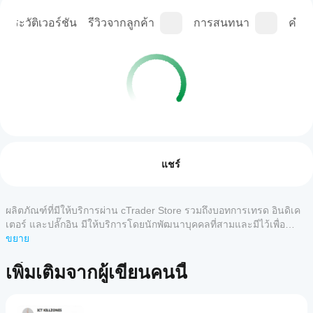
ประวัติเวอร์ชัน
รีวิวจากลูกค้า
การสนทนา
คำถา
โปรไฟล์อินดิเคเตอร์
ฉันจะ
เริ่มใช้
รีวิว: 0
อินดิเค
แชร์
เตอร์ได้
อย่างไร?
หลังจาก
ผลิตภัณฑ์ที่มีให้บริการผ่าน cTrader Store รวมถึงบอทการเทรด อินดิเค
รีวิวจากลูกค้า
แอป
ติดตั้ง
เตอร์ และปลั๊กอิน มีให้บริการโดยนักพัฒนาบุคคลที่สามและมีไว้เพื่อ
cTrader
เพิ่มอินส
วัตถุประสงค์ในการเข้าถึงข้อมูลและทางเทคนิคเท่านั้น cTrader Store
ขยาย
5
4
3
2
ทั้งหมด
ใดบ้าง
แตนซ์
ไม่ใช่โบรกเกอร์และไม่ได้ให้คำแนะนำการลงทุน คำแนะนำส่วนบุคคล
เพื่อเริ่ม
ที่รอง
หรือการรับประกันผลการดำเนินงานในอนาคต
เพิ่มเติมจากผู้เขียนคนนี้
ยังไม่มี
ใช้อิน
รับอิน
รีวิว
ดิเคเตอร์
ดิเค
สำหรับ
สำหรับ
เตอร์
ลิตภัณฑ์
การ