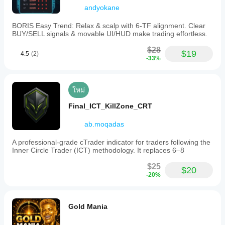
andyokane
BORIS Easy Trend: Relax & scalp with 6-TF alignment. Clear
BUY/SELL signals & movable UI/HUD make trading effortless.
$28
$19
4.5
(2)
-33%
ใหม่
Final_ICT_KillZone_CRT
ab.moqadas
A professional-grade cTrader indicator for traders following the
Inner Circle Trader (ICT) methodology. It replaces 6–8
$25
$20
-20%
Gold Mania