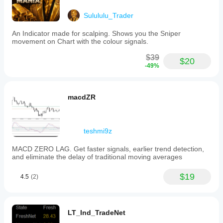
Sulululu_Trader
An Indicator made for scalping. Shows you the Sniper
movement on Chart with the colour signals.
$39
$20
-49%
macdZR
teshmi9z
MACD ZERO LAG. Get faster signals, earlier trend detection,
and eliminate the delay of traditional moving averages
$19
4.5
(2)
LT_Ind_TradeNet