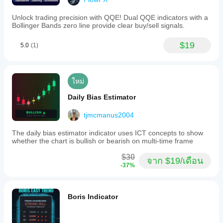
Unlock trading precision with QQE! Dual QQE indicators with a
Bollinger Bands zero line provide clear buy/sell signals.
$19
5.0
(1)
ใหม่
Daily Bias Estimator
tjmcmanus2004
The daily bias estimator indicator uses ICT concepts to show
whether the chart is bullish or bearish on multi-time frame
$30
จาก $19/เดือน
-37%
Boris Indicator