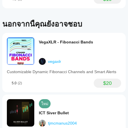
นอกจากนี้คุณยังอาจชอบ
VegaXLR - Fibonacci Bands
vegaxlr
Customizable Dynamic Fibonacci Channels and Smart Alerts
$20
5.0
(2)
ใหม่
ICT Siver Bullet
tjmcmanus2004