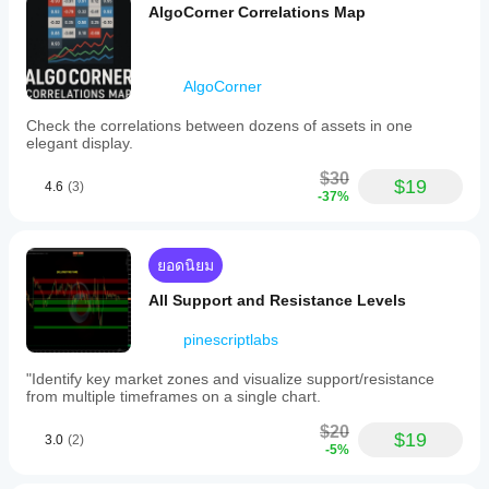
AlgoCorner Correlations Map
AlgoCorner
Check the correlations between dozens of assets in one
elegant display.
$30
$19
4.6
(3)
-37%
ยอดนิยม
All Support and Resistance Levels
pinescriptlabs
"Identify key market zones and visualize support/resistance
from multiple timeframes on a single chart.
$20
$19
3.0
(2)
-5%