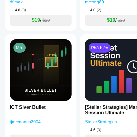
dfjmax
nvcong89
4.6
(3)
4.0
(2)
$19
/
$19
/
$20
$20
Mới
Phổ biến
ICT Siver Bullet
[Stellar Strategies] Ma
Session Ultimate
tjmcmanus2004
StellarStrategies
4.6
(3)