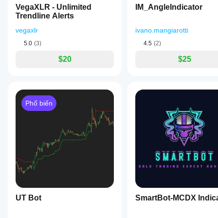
đa
VegaXLR - Unlimited
IM_AngleIndicator
phù
dạng.
Trendline Alerts
hợp
với
vegaxlr
ivano.mangiarotti
chiến
lược
5.0
(3)
4.5
(2)
của
$20
$25
bạn.
Phổ biến
UT Bot
SmartBot-MCDX Indic