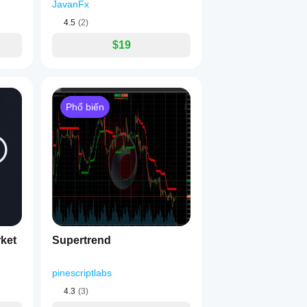
JavanFx
4.5
(2)
$19
Phổ biến
rket
Supertrend
pinescriptlabs
4.3
(3)