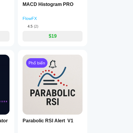
MACD Histogram PRO
FlowFX
4.5
(2)
$19
Phổ biến
ator
Parabolic RSI Alert V1