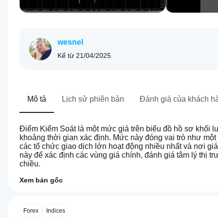
wesnel
Kể từ
21/04/2025
Mô tả
Lịch sử phiên bản
Đánh giá của khách h
Điểm Kiểm Soát là một mức giá trên biểu đồ hồ sơ khối lư
khoảng thời gian xác định. Mức này đóng vai trò như một 
các tổ chức giao dịch lớn hoạt động nhiều nhất và nơi g
này để xác định các vùng giá chính, đánh giá tâm lý thị 
chiều.
Xem bản gốc
0.0
Hồ sơ chỉ báo
Làm
thế
nào
Forex
Indices