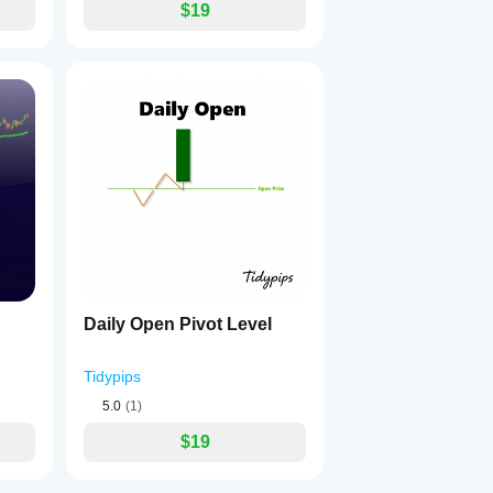
$19
Daily Open Pivot Level
Tidypips
5.0
(1)
$19