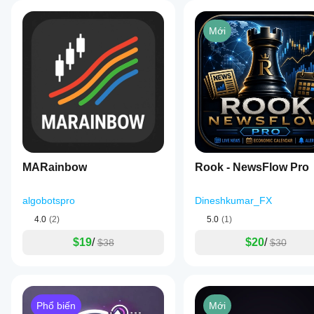
Mới
MARainbow
Rook - NewsFlow Pro
algobotspro
Dineshkumar_FX
4.0
(2)
5.0
(1)
$19
/
$20
/
$38
$30
Phổ biến
Mới