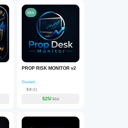
Mới
PROP RISK MONITOR v2
Goulart
5.0
(1)
$25
/
$50