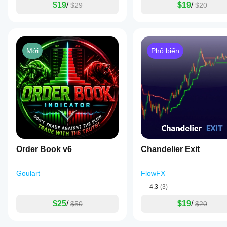
$19
/
$19
/
$29
$20
Mới
Phổ biến
Order Book v6
Chandelier Exit
Goulart
FlowFX
4.3
(3)
$25
/
$19
/
$50
$20