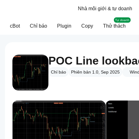
Nhà môi giới & tự doanh
Tự doanh
cBot
Chỉ báo
Plugin
Copy
Thử thách
POC Line lookba
Chỉ báo
Phiên bản 1.0, Sep 2025
Win