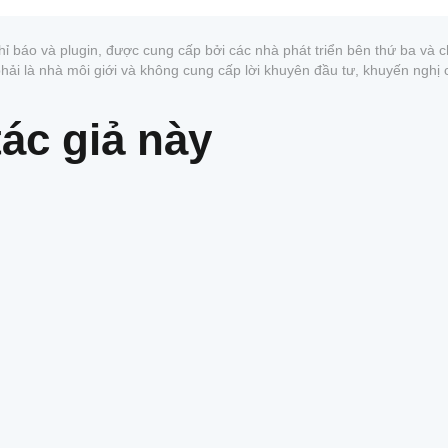
hỉ báo và plugin, được cung cấp bởi các nhà phát triển bên thứ ba và
 phải là nhà môi giới và không cung cấp lời khuyên đầu tư, khuyến nghị
ác giả này
1