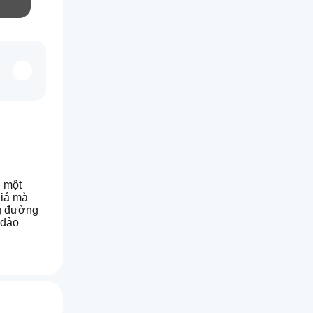
 một 
iá mà 
g đường 
đảo 