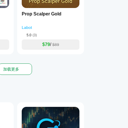
Prop Scalper Gold
Labot
5.0
(3)
$79
/
$89
加载更多