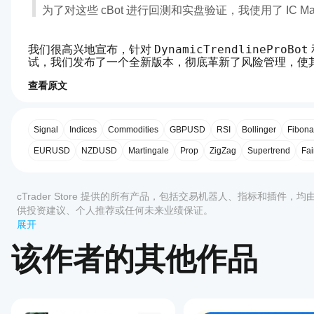
为了对这些 cBot 进行回测和实盘验证，我使用了 IC Markets
DynamicTrendlineProBot
我们很高兴地宣布，针对 
 
试，我们发布了一个全新版本，彻底革新了风险管理，使其更安
这不仅仅是一次简单的更新；这是保护您资金的决定性进步。
查看原文
0.0
交易概览
如何
启动
本版本新增功能？
cBot?
Signal
Indices
Commodities
GBPUSD
RSI
Bollinger
Fibona
安装
EURUSD
NZDUSD
Martingale
Prop
ZigZag
Supertrend
Fai
哪些
后，
评价:0
我们倾听了您的需求，专注于最重要的内容：对风险的全
cTrader
启动
应用支
cBot
✅ 
全局硬停止（强制平仓）：
 这是最重要的新功能！
cTrader Store 提供的所有产品，包括交易机器人、指标和插件，
的
持
未平仓头寸
，而不仅仅是它自己的头寸。这是真正的 
供投资建议、个人推荐或任何未来业绩保证。
云端
cBot?
客户评价
人时。
或本
展开
🎯 
利润目标：
 我们引入了设置每日和每周利润目标
所有
地实
如何
⚙️ 
万无一失的激活参数：
 我们修正了参数解释问题（例
cTrader
全部
5
4
3
2
该作者的其他作品
例
。
测试
保安全功能 
始终在您希望时激活
。启动时的日志消息
应用都支
📊 
详细的每小时报告：
 为了前所未有的透明度，机
cBot
持 cBot
该产
绝对值。您将始终清楚自己相对于限制的位置。
的云端执
的表
品尚
行，而只
现?
无评
有
在干净的
价。