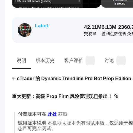
Labot
42.11M
6.13M
236
8.
交易量
盈利点数
销售
免
说明
版本历史
客户评价
讨论
✨ 
cTrader 的 Dynamic Trendline Pro Bot Prop E
重大更新：高级 Prop Firm 风险管理现已推出！
 🚀
付费版本可在 
此处
获取
试用版本说明
 本机器人版本为有限试用版，
仅适用于模
态且可完全测试。