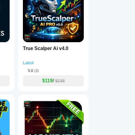
易，提供对入场逻辑的完全控制：
绝交易。
proachDistancePips
）。
ContinueTrend
所需的动作： 
 ✅（遵循事件的“自然”方向）
）。
True Scalper Ai v4.0
择回溯周期和价格来源（收盘价与高/低价）。
Labot
斜率角度过滤线条。
种组合提供完全可定制的动作（继续/反转/无动作）。
5.0
(3)
货币风险。
$119
/
$238
定方向的止损/止盈，移动止损和保本止损。
的 MA 趋势、RSI 确认和 ADX 区间过滤器。
继续趋势”覆盖处理波动事件。
和时间框架进行深度优化。
是一个潜在的即用型解决方案！
查看上传的图片
 以了解：
产上的潜在表现。
本，便于配置。虽然这些预设提供了即时价值，但真正的力量在
t！