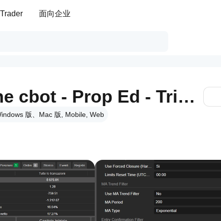
Trader
面向企业
Dynamic Trendline cbot - Prop Ed - Trial 7d
indows 版、Mac 版, Mobile, Web