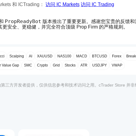
 和 ICTrading： 
访问 IC Markets
访问 IC Trading
PropReadyBot
和 
 版本推出了重要更新。感谢您宝贵的反馈和
全、更稳健，并完全符合顶级 Prop Firm 的严格规则。
🛡️
cci
Scalping
AI
XAUUSD
NAS100
MACD
BTCUSD
Forex
Break
r Value Gap
SMC
Crypto
Grid
Stocks
ATR
USDJPY
VWAP
面控制。
现在，当达到每日或最大回撤限制时，机器人可以立即关闭 
该品
均由第三方开发者提供，仅供信息参考和技术访问之用。cTrader Store 并
账户保护器
 🚨，防止灾难性亏损，尤其是在市场快速波动或运行
的功能。一旦达到目标，机器人可以停止交易以保护已获得的利润
如，“Si”与“True”）。机器人现在能正确识别您在任何平台上
1
将确认硬停止是否启用。
器人现在每小时在日志中打印每日和总回撤状态的综合摘要，显示