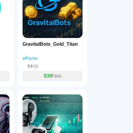
GravitalBots_Gold_Titan
elPache
5.0
(1)
$39
/
$50