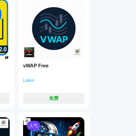
确保遵守最严格的回撤规则，正如资金挑战所要求的那样。
保护，或保持更灵活的方式。
风险相关的决策都清晰且可追溯。
vWAP Free
且专业的自动化交易的巨大飞跃。
Labot
为社区创造更强大、更有效的工具至关重要。
免费
😩 发现 
Dynamic Trendline Pro Bot
 🤖，这是为 cTrader 
进行操作。释放您的时间，让算法全天候监控市场 ⏱️，客观且不
易者，适用于外汇、指数、商品（如石油和黄金）📊 及其他市
N
NumberOfCandles
系统。通过分析最近 
 根蜡烛（
），它识
人气
HighLow
Close
绝对的 
高点/低点
（
）或 
收盘价
（
），并为支撑
riceSource
），以实现最大灵活性。