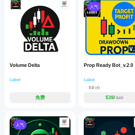
cTrader
为什么这次更新至关重要
我应
模拟账户
已经
Windows
人气
该优
(无历史
试过
和 Mac
化
交易)上
了？
支持本地
运行
cBot
Prop Firm 级别安全：🏛️
 您现在可以自信地交易，
抢先
执行。
cBot，并
全面控制：🕹️
 您可以决定是否启用硬停止以获得最大
设置
告诉
随着时间
最大透明度：🔍
 通过新的日志，机器人做出的每个与
其他
以获
的推移监
人！
得更
控其活
好的
动。重点
您的意见非常宝贵：请留下评价！⭐
结果
关注一致
吗?
性、回撤
和不同市
优化
Volume Delta
Prop Ready Bot_v.2.0
我们为这些功能付出了巨大努力，并相信它们代表了安全
我应
场条件下
cBot
该在
的表现。
以适
我们邀请您彻底测试此新版本并分享您的体验。
运行
Labot
在
应您
Labot
请留下 
cTrader
的经
cBot
评价
 或详细的 
反馈
。您的贡献对我们持续改进并
5.0
(4)
Windows
纪商
之前
感谢您的信任，祝交易愉快！🚀
和 Mac
和市
调整
免费
$39
/
$49
上使用历
场条
（介绍）
其参
 厌倦了手动绘制趋势线并因犹豫或分心而错失机会？
史市场数
件，
cBot，能够自动识别关键支撑和阻力位，并以精准的方式
数
据回测您
可以
执行您的基于趋势线的策略。非常适合寻求系统化方法的交
吗?
的
显著
您可以
（核心策略）
cBot。
提高
 机器人的核心是一个复杂的自动趋势线检测
人气
cBot
使用默
的转折点以绘制动态支撑和阻力线 📉📈。您可以选择基于
其性
在每
认参数
SupportPriceSource
ResistanceP
别设置参数（
能。
，