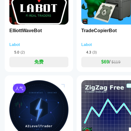
助于
了解
其在
（技术细节）
 平台：cTrader | 语言：C# | 使用指标：MA
真实
（目标市场/使用场景）
使用
 其极高的可配置性使 Dynamic T
合希望自动化基于趋势线策略，同时对执行和风险管理的
中的
ElliottWaveBot
TradeCopierBot
易风格设置的绝佳候选。
表
现。
（结论）
 Dynamic Trendline Pro Bot 
Labot
Labot
析技术之一。根据您的理念进行优化，让机器人为您工作！
5.0
(2)
4.3
(3)
免费
$69
/
$119
人气