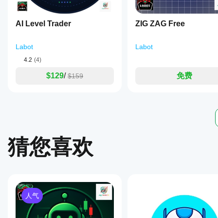
AI Level Trader
ZIG ZAG Free
Labot
Labot
4.2
(4)
$129
/
免费
$159
猜您喜欢
人气