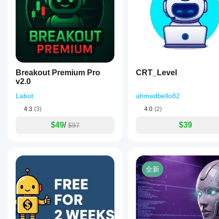
Breakout Premium Pro
CRT_Level
v2.0
Labot
ahmedbello82
4.3
(3)
4.0
(2)
$49
/
$39
$97
全新