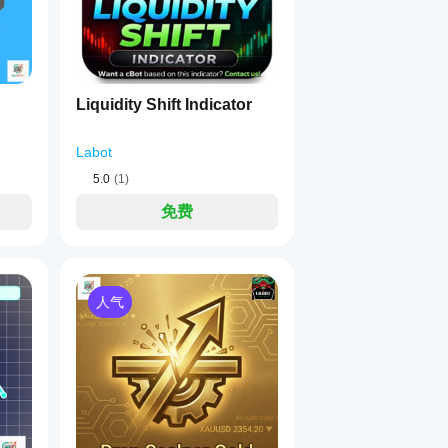
、RSI、ADX、ATR 💻
rendline Pro Bot 适用于多种方法和市场，包括外汇、指数和商
每个方面保持深度控制的交易者。众多选项使其成为优化🔬和找
Liquidity Shift Indicator
不仅仅是一个画线工具：它是一个完整、灵活且自动化的交易系统，基于最广泛
Labot
🚀
5.0
(1)
免费
人气