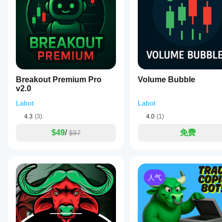
个账
启动
机器人不仅绘制线条；当价格与线条互动时，它会主动交
cBot，
户上
或使用
的表
突破
 💥：当价格果断突破线条时入场。
提供的
现会
触及
 👇👆：当价格触及线条时反应，可能用于反弹/拒
优化文
相同
Ap
接近
 🤏：当价格接近线条的关键距离时也可行动（
件
。
吗?
对于这三种情形中的每一种，以及支撑和阻力，您可以定义
表现
Invert
NoAction
 🔄（反转方向），或 
 🚫（忽略事件
可能
Breakout Premium Pro
Volume Bubble
（主要功能与灵活性）
因经
v2.0
纪商
📐 
自动且可配置的趋势线检测：
 分别为支撑/阻力选
条
Labot
Labot
✔️ 
（可选）高级趋势线验证：
 通过最小触及次数或
件、
4.3
🚥 
(3)
多场景入场逻辑：
 利用突破、触及和接近，针对每
4.0
(1)
点差
💰 
灵活的仓位大小：
 可选择固定手数或每笔交易固定
和执
$49
/
免费
$97
🛡️ 
高级仓位管理：
 设置多头/空头最大头寸限制，特
行质
🚦 
多重信号质量过滤器：
 仅在条件理想时交易，配备可选
量而
⚡ 
强大的覆盖模式：
 通过手动或基于 ATR 的“强制
异。
🛠️ 
高度可优化：
 广泛的参数范围允许针对不同工具
在您
自己
⭐ 包含优化回测和参数说明！⭐
 这不仅仅是一个工具；它
人气
的环
境中
优化的回测结果
 展示了在黄金、石油和指数等关键资
测试
即用参数集
 源自这些优化，为您提供良好的起点。
机器
有用的 
机器人主要参数说明
，提供意大利语和英语版
人有
性——
您可以针对几乎任何资产和时间框架优化此 cBo