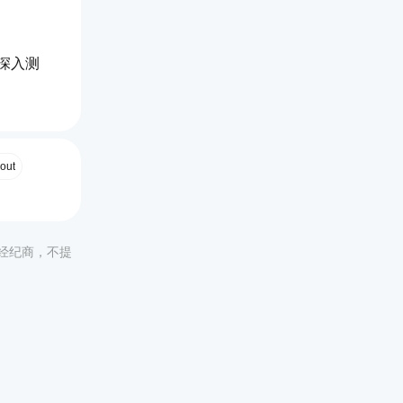
深入测
out
种的所有
非经纪商，不提
多个机器
。
的设置，确
百分比和