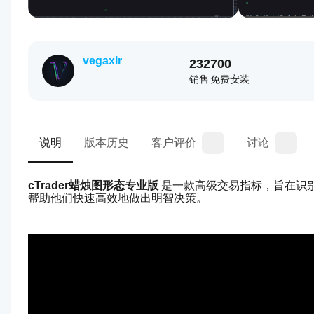
vegaxlr
232
700
销售
免费安装
说明
版本历史
客户评价
讨论
cTrader蜡烛图形态专业版
 是一款高级交易指标，旨在识
帮助他们快速高效地做出明智决策。