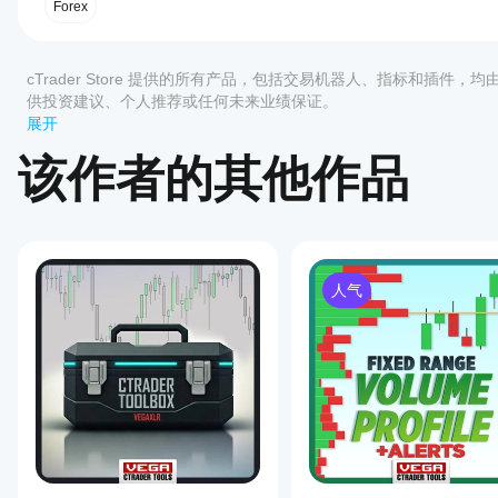
高级提醒系统
：通过声音、弹窗、Telegram或电
开
Forex
-
仓位管理自动化
：基于特定提醒自动平仓或控制cBot
Candlestick
始
可定制界面
：调整面板颜色、大小和位置以符合您的
Patterns
使
Pro
评价:3
用户友好设置
：配置趋势考虑、容忍度和形态缩写，
用
cTrader Store 提供的所有产品，包括交易机器人、指标和插件，
is
指
最新更新
an
供投资建议、个人推荐或任何未来业绩保证。
5
100 %
advanced
标?
展开
版本 1.1
：新增双向变动提醒，修复了部分cTrader弹
trading
4
0 %
安装
版本 1.2
：改进Telegram提醒，新增Imgur集成
indicator
哪些
该作者的其他作品
后，
添
3
0 %
for
cTrader
支持的提醒类型
加实例
the
2
0 %
应用支
即可开
cTrader
多时间框架的蜡烛图形态提醒。
platform
1
始使用
持来自
0 %
市场方向变化通知。
that
该指标
Store
内外包形态提醒。
identifies
进行技
的指
34
术分
人气
可识别的形态
标?
distinct
客户评价
析。
candlestick
自定义指
34种形态中的部分包括：
patterns
如
标仅在
across
全部
5
4
3
2
何
cTrader
十字星变体（四价、标准、长腿、蜻蜓、墓碑）
multiple
测
Windows
锤子、流星、倒锤、吊人
timeframes.
和 Mac
试
吞没形态（看涨和看跌）
It
ForexQuantGuru
上可用。
晨星/暮星、三只白兵、三只乌鸦
supports
指
real-
孕线（看涨和看跌）、镊子顶/底
标?
March 14, 2025
time
纺锤线、升降三法等。
将指
monitoring
Clean trade
我
标应
of
使用cTrader蜡烛图形态专业版指标简化您的交易流程