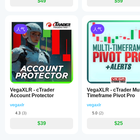
$49
$59
30
important
pattern
patterns
signals
and
filtered by
market
trend, not
events.
every
It
人气
人气
candle
also
that looks
enables
clean.
automation
The
of
pattern is
position
helpful
management
when it
and
supports
cBot
the plan,
operations
not when
based
it
on
becomes
specific
VegaXLR - cTrader
VegaXLR - cTrader Mul
the plan.
alerts.
Account Protector
Timeframe Pivot Pro
The
interface
vegaxlr
vegaxlr
is
customizable,
4.3
(3)
5.0
(2)
allowing
adjustment
$39
$25
of
panel
colors,