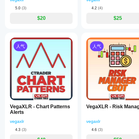
March 13, 2025
variations,
Engulfing,
5.0
(3)
4.2
(4)
Morning/Evening
Stars,
$20
$25
ScalperBot9000
Hammer,
Shooting
March 13, 2025
Star,
Harami,
Practical
and
demo
人气
人气
more.
helper for
Key
traders
functionalities
who use
include
visual
an
price
advanced
action. It
alert
gives
system
value
that
around
notifies
pattern
users
detection,
via
but
VegaXLR - Chart Patterns
VegaXLR - Risk Mana
sound,
patterns
Alerts
pop-
still need
up,
trend and
vegaxlr
vegaxlr
Telegram,
context. A
or
4.3
(3)
4.6
(3)
fair
email
sample is
about