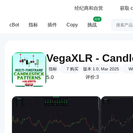
经纪商和自营
获取 c
自营
cBot
指标
插件
Copy
挑战
VegaXLR - Candle
指标
7
购买
版本 1.0, Mar 2025
W
5.0
评价:3