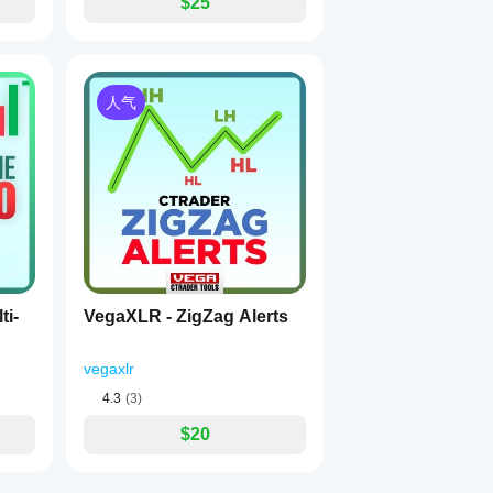
$25
人气
ti-
VegaXLR - ZigZag Alerts
vegaxlr
4.3
(3)
$20