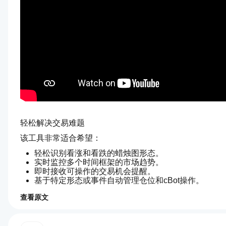
轻松解决交易难题
该工具非常适合希望：
轻松识别看涨和看跌的蜡烛图形态。
实时监控多个时间框架的市场趋势。
即时接收可操作的交易机会提醒。
基于特定形态或事件自动管理仓位和cBot操作。
主要功能
查看原文
5.0
如
全面的形态识别
：识别34种蜡烛图形态，包括十字星
AI 摘要
何
多时间框架分析
：同时跟踪多达10个时间框架，提供
VegaXLR