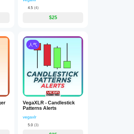
4.5
(4)
$25
人气
ger
VegaXLR - Candlestick
Patterns Alerts
vegaxlr
5.0
(3)