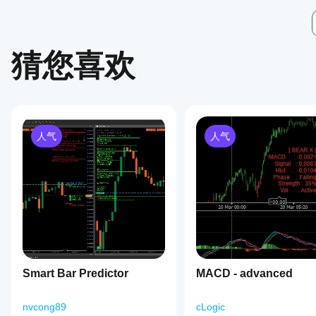
sizes,
and
positions,
while
user-
猜您喜欢
friendly
settings
let
traders
configure
trend
considerations,
人气
人气
tolerance
levels,
and
pattern
abbreviations
for
tailored
insights.
Supported
alert
types
cover
Smart Bar Predictor
MACD - advanced
candlestick
patterns,
market
nvcong89
cLogic
direction