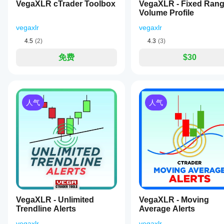
assistant if
VegaXLR cTrader Toolbox
应
VegaXLR - Fixed Ran
up
用
于
the trader
Volume Profile
to
该
不同
wants it
10
的交
调
makes
vegaxlr
vegaxlr
timeframes
易品
common
整
simultaneously,
setups easier
种和
4.5
(2)
4.3
(3)
指
providing
to notice. It
时间
a
标
works best as
免费
$30
周
comprehensive
参
support, not a
期，
market
final decision
数
perspective.
以了
maker. I
吗?
The
解其
would only
indicator
在各
是
count
features
人气
人气
种市
的，
patterns with
an
2
场条
您可
organized
confirmations,
件下
以
修
display
a 1R stop
的表
改参
to
plan and at
现。
数
以
help
least 20
traders
使指
candles of
quickly
标适
context.
recognize
应您
patterns still
bullish
的策
need trend
and
and context.
略。
bearish
patterns
VegaXLR - Unlimited
VegaXLR - Moving
such
Trendline Alerts
Average Alerts
MarginCaller77
as
Doji
vegaxlr
vegaxlr