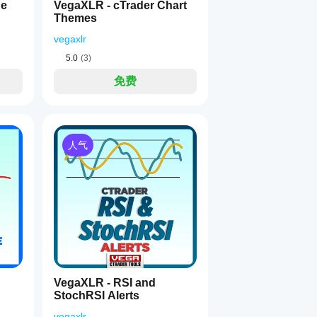
ge
VegaXLR - cTrader Chart
Themes
vegaxlr
5.0
(3)
免费
人气
VegaXLR - RSI and
StochRSI Alerts
vegaxlr