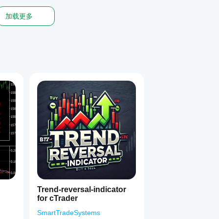
加载更多
Trend-reversal-indicator
for cTrader
SmartTradeSystems