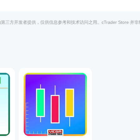
子邮件接收重要形态和市场事件通知。
。
偏好。
实现个性化洞察。
均由第三方开发者提供，仅供信息参考和技术访问之用。cTrader Store 并
窗问题。
用于图表截图提醒，并在图表上添加了用户指南按钮。
1
，领先市场动态，做出更聪明的决策。