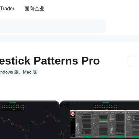
Trader
面向企业
stick Patterns Pro
indows 版、Mac 版