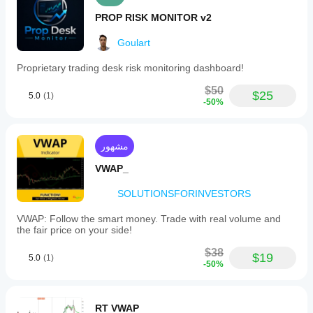
PROP RISK MONITOR v2
Goulart
Proprietary trading desk risk monitoring dashboard!
$50
$25
5.0
(1)
-50%
مشهور
VWAP_
SOLUTIONSFORINVESTORS
VWAP: Follow the smart money. Trade with real volume and
the fair price on your side!
$38
$19
5.0
(1)
-50%
RT VWAP