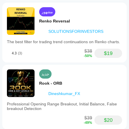
مشهور
Renko Reversal
SOLUTIONSFORINVESTORS
The best filter for trading trend continuations on Renko charts.
$38
$19
4.3
(3)
-50%
جديد
Rook - ORB
Dineshkumar_FX
Professional Opening Range Breakout, Initial Balance, False
breakout Detection
$39
$20
-49%