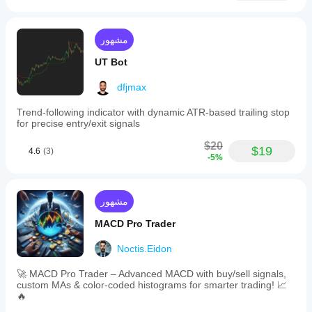
مشهور
UT Bot
dfjmax
Trend-following indicator with dynamic ATR-based trailing stop
for precise entry/exit signals
$20
$19
4.6
(3)
-5%
مشهور
MACD Pro Trader
Noctis.Eidon
🚀 MACD Pro Trader – Advanced MACD with buy/sell signals,
custom MAs & color-coded histograms for smarter trading! 📈
🔥