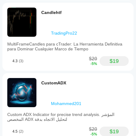
Candlehtf
TradingPro22
MultiFrameCandles para cTrader: La Herramienta Definitiva
para Dominar Cualquier Marco de Tiempo
$20
$19
4.3
(3)
-5%
CustomADX
Mohammed201
Custom ADX Indicator for precise trend analysis. المؤشر
المخصص ADX لتحليل الاتجاه بدقة
$20
$19
4.5
(2)
-5%