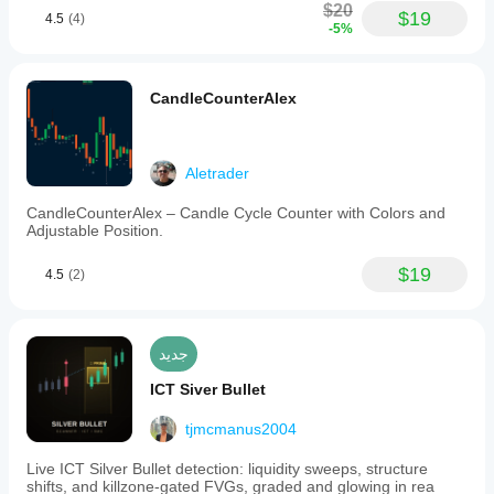
$20
$19
4.5
(4)
-5%
CandleCounterAlex
Aletrader
CandleCounterAlex – Candle Cycle Counter with Colors and
Adjustable Position.
$19
4.5
(2)
جديد
ICT Siver Bullet
tjmcmanus2004
Live ICT Silver Bullet detection: liquidity sweeps, structure
shifts, and killzone-gated FVGs, graded and glowing in rea