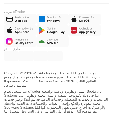
تنزيل cTrader
طرق الدفع
Copyright © محفوظة لشركة 2026 cTrader Ltd. جميع الحقوق
محفوظة.
يملك موقع ctrader.com ويديره cTrader Ltd، 78 Spyrou
Kyprianou، Magnum Business Center، الطابق الثالث، 3076
ليماسول قبرص.
يتم تشغيل نظام cTrader البيئي وتطويره ودعمه بواسطة Spotware
Systems Ltd، بما في ذلك تكنولوجيا المنصة والبنية التحتية وتطوير
البرمجيات والخدمات التشغيلية وخدمات الدعم. قد يتم أيضًا توفير خدمات
معينة للفوترة والدفع وإصدار الفواتير والخدمات ذات الصلة بواسطة
Spotware Systems Ltd و/أو شركات أخرى ضمن نفس المجموعة كما
هو موضح أثناء الدفع أو على الفواتير أو في الشروط المعمول بها.