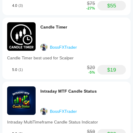
$75
$55
4.0
(3)
-27%
Candle Timer
BossFXTrader
Candle Timer best used for Scalper
$20
$19
5.0
(1)
-5%
Intraday MTF Candle Status
BossFXTrader
Intraday MultiTimeframe Candle Status Indicator
$59