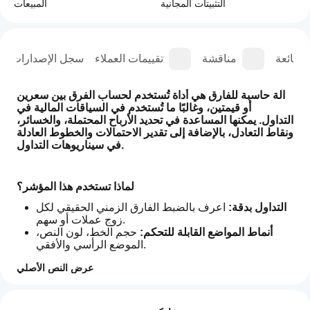
التثبيتات المجانية
المبيعات
الشائعة
مناقشة
تقييمات العملاء
سجل الإصدارات
آلة حاسبة للفارق هي أداة تُستخدم لحساب الفرق بين سعرين 
أو قيمتين، وغالبًا ما تُستخدم في السياقات المالية في 
التداول. يمكنها المساعدة في تحديد الأرباح المحتملة، والخسائر، 
ونقاط التعادل، بالإضافة إلى تقدير الاحتمالات والخطوط العادلة 
في سيناريوهات التداول.
لماذا تستخدم هذا المؤشر؟
التداول بدقة:
 اعرف بالضبط الفارق الزمني الحقيقي لكل 
زوج عملات أو سهم. 
أنماط المواضع القابلة للتحكم: 
حجم الخط، لون النص، 
الموضع الرأسي والأفقي. 
عرض النص الأصلي
إليك لماذا استخدام آلة حاسبة للفارق مفيد:
ملف تعريف المؤشر
كيف
فهم تكاليف التداول:
يمكنني
التقييمات: 2