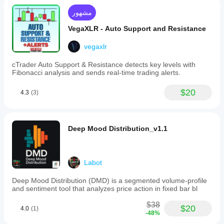
مشهور
VegaXLR - Auto Support and Resistance
vegaxlr
cTrader Auto Support & Resistance detects key levels with
Fibonacci analysis and sends real-time trading alerts.
$20
4.3
(3)
Deep Mood Distribution_v1.1
Labot
Deep Mood Distribution (DMD) is a segmented volume-profile
and sentiment tool that analyzes price action in fixed bar bl
$38
$20
4.0
(1)
-48%