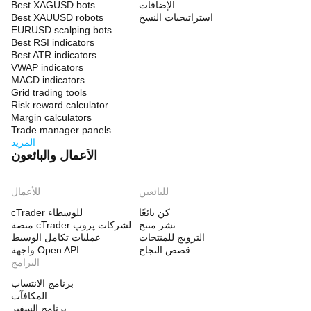
الإضافات
Best XAGUSD bots
استراتيجيات النسخ
Best XAUUSD robots
EURUSD scalping bots
Best RSI indicators
Best ATR indicators
VWAP indicators
MACD indicators
Grid trading tools
Risk reward calculator
Margin calculators
Trade manager panels
المزيد
الأعمال والبائعون
للبائعين
للأعمال
كن بائعًا
cTrader للوسطاء
نشر منتج
منصة cTrader لشركات پروپ
الترويج للمنتجات
عمليات تكامل الوسيط
قصص النجاح
واجهة Open API
البرامج
برنامج الانتساب
المكافآت
برنامج السفير