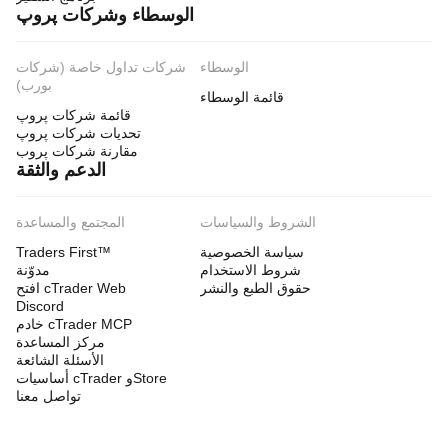
الوسطاء وشركات پروپ
الوسطاء
شركات تداول خاصة (شركات
بورب)
قائمة الوسطاء
قائمة شركات پروپ
تحديات شركات پروپ
مقارنة شركات پروب
الدعم والثقة
الشروط والسياسات
المجتمع والمساعدة
سياسة الخصوصية
Traders First™
شروط الاستخدام
مدوّنة
حقوق الطبع والنشر
افتح cTrader Web
Discord
خادم cTrader MCP
مركز المساعدة
الأسئلة الشائعة
أساسيات cTrader وStore
تواصل معنا