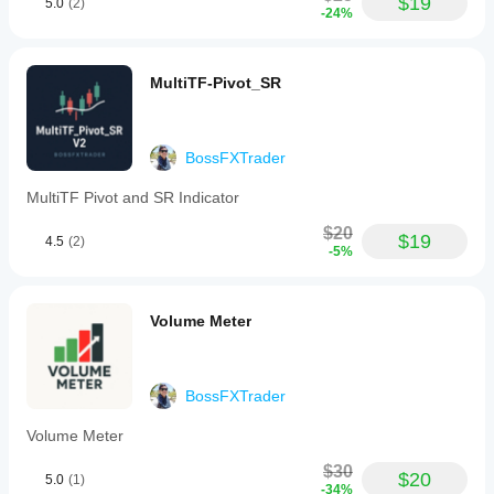
$19
5.0
(2)
-24%
MultiTF-Pivot_SR
BossFXTrader
MultiTF Pivot and SR Indicator
$20
$19
4.5
(2)
-5%
Volume Meter
BossFXTrader
Volume Meter
$30
$20
5.0
(1)
-34%