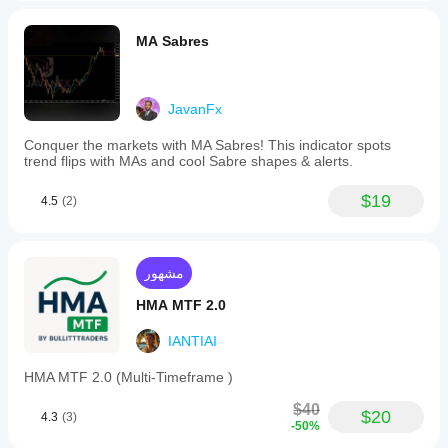
MA Sabres
JavanFx
Conquer the markets with MA Sabres! This indicator spots
trend flips with MAs and cool Sabre shapes & alerts.
$19
4.5
(2)
مشهور
HMA MTF 2.0
IANTIAI
HMA MTF 2.0 (Multi-Timeframe )
$40
$20
4.3
(3)
-50%