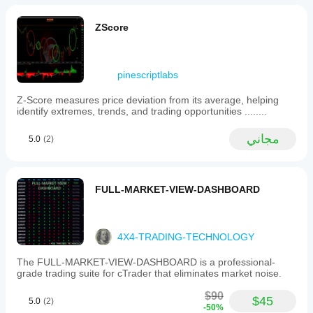
including
Forex,
ZScore
Indices,
Commodities,
Crypto,
and
Stocks.
pinescriptlabs
It
is
Z-Score measures price deviation from its average, helping
intended
identify extremes, trends, and trading opportunities ........
for
traders
مجاني
5.0
(2)
who
require
immediate,
clear
reference
FULL-MARKET-VIEW-DASHBOARD
to
the
current
symbol
4X4-TRADING-TECHNOLOGY
and
timeframe
The FULL-MARKET-VIEW-DASHBOARD is a professional-
during
grade trading suite for cTrader that eliminates market noise.
technical
analysis.
$90
$45
5.0
(2)
-50%
ملف تعريف المؤشر