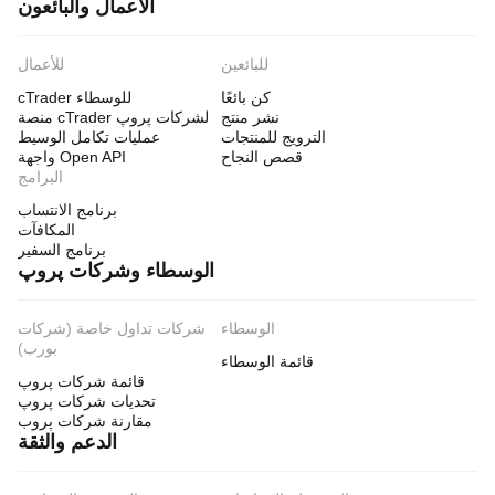
الأعمال والبائعون
للبائعين
للأعمال
كن بائعًا
cTrader للوسطاء
نشر منتج
منصة cTrader لشركات پروپ
الترويج للمنتجات
عمليات تكامل الوسيط
قصص النجاح
واجهة Open API
البرامج
برنامج الانتساب
المكافآت
برنامج السفير
الوسطاء وشركات پروپ
الوسطاء
شركات تداول خاصة (شركات
بورب)
قائمة الوسطاء
قائمة شركات پروپ
تحديات شركات پروپ
مقارنة شركات پروب
الدعم والثقة