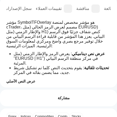
الشائعة
مناقشة
تقييمات العملاء
سجل الإصدارات
مؤشر SymbolTFOverlay هو مؤشر مخصص لمنصة 
cTrader، مصمم لعرض الرمز الحالي (مثل EURUSD) 
والإطار الزمني (مثل H1) كنص شفاف جزئيًا فوق الرسم 
البياني. يعزز هذا المؤشر من قابلية قراءة الرسم البياني من 
خلال توفير مرجع بصري واضح ومركزي لمعلومات السوق 
الرئيسية. الميزات الرئيسية:
عرض نص ديناميكي
: يعرض الرمز والإطار الزمني (مثل 
"EURUSD | H1") في مركز منطقة الرسم البياني 
المرئية.
تحديثات تلقائية
: يقوم بتحديث النص كلما تم تشكيل شريط 
جديد، مما يضمن بقائه في المركز.
مظهر قابل للتخصيص
: يمكن تخصيص حجم الخط، اللون 
عرض النص الأصلي
وشفافية النص بحرية.
مراقبة فعالة
: يستخدم مؤقتًا (يفحص كل ثانيتين) لاكتشاف 
كيف
ملخص الذكاء الاصطناعي
التغييرات في منطقة الرسم البياني المرئية، مثل التكبير أو 
يمكنني
التقييمات: 0
SymbolTFOverlay
التمرير، لإعادة تموضع النص بسلاسة.
مشاركة
البدء في
is
تحقق قوي
: يتضمن فحوصات لمنع الأخطاء الناتجة عن 
a
استخدام
مؤشرات أو مستويات سعر غير صالحة، مما يضمن أداءً 
custom
مؤشر؟
موثوقًا عبر ظروف السوق المختلفة.
indicator
تصميم التراكب
: يعرض النص مباشرة على الرسم البياني 
بعد
تقييمات العملاء
for
Forex
Indices
Commodities
Crypto
Stocks