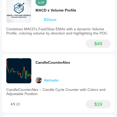
استراتيجيتك.
جديد
each
المختلفة.
new
MACD x Volume Profile
bar
formation
to
BZboss
ensure
accuracy.
Combines MACD's Fast/Slow EMAs with a dynamic Volume
The
Profile, coloring volume by direction and highlighting the POC.
indicator
automatically
$49
repositions
the
overlay
during
chart
CandleCounterAlex
interactions
such
as
zooming
Aletrader
or
scrolling
CandleCounterAlex – Candle Cycle Counter with Colors and
by
Adjustable Position.
checking
the
visible
$19
4.5
(2)
area
every
two