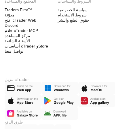
الشروط والسياسات
المجتمع والمساعدة
سياسة الخصوصية
Traders First™
شروط الاستخدام
مدوّنة
حقوق الطبع والنشر
افتح cTrader Web
Discord
خادم cTrader MCP
مركز المساعدة
الأسئلة الشائعة
أساسيات cTrader وStore
تواصل معنا
تنزيل cTrader
طرق الدفع