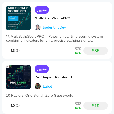
across
various
مشهور
market
conditions.
MultiScalpScorePRO
The
overlay
design
traderKingDev
integrates
the
🔍 MultiScalpScorePRO – Powerful real-time scoring system
information
combining indicators for ultra-precise scalping signals.
directly
on
$70
$35
4.3
(3)
the
-50%
chart
without
cluttering
the
مشهور
visual
space,
Pro Sniper_Algotrend
enhancing
chart
Labot
readability.
This
10 Factors. One Signal. Zero Guesswork.
indicator
supports
$38
multiple
$19
4.0
(1)
-50%
market
types