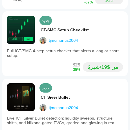
-37%
جديد
ICT-SMC Setup Checklist
tjmcmanus2004
Full ICT/SMC 4-step setup checker that alerts a long or short
setup.
$29
من $19/شهريًا
-35%
جديد
ICT Siver Bullet
tjmcmanus2004
Live ICT Silver Bullet detection: liquidity sweeps, structure
shifts, and killzone-gated FVGs, graded and glowing in rea