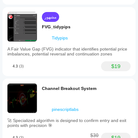
مشهور
FVG_tidypips
Tidypips
A Fair Value Gap (FVG) indicator that identifies potential price
imbalances, potential reversal and continuation zones
$19
4.3
(3)
Channel Breakout System
pinescriptlabs
🚀 Specialized algorithm is designed to confirm entry and exit
points with precision 🎯
$30
$19
4.3
(3)