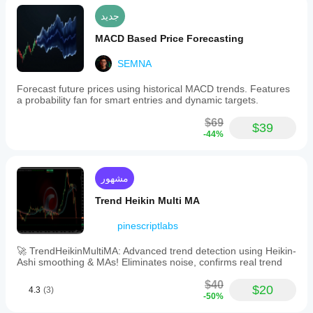
seconds.
جديد
Users
can
MACD Based Price Forecasting
customize
the
font
SEMNA
size,
color,
Forecast future prices using historical MACD trends. Features
and
a probability fan for smart entries and dynamic targets.
transparency
of
$69
$39
the
-44%
text
to
suit
their
مشهور
preferences.
Built-
Trend Heikin Multi MA
in
validation
pinescriptlabs
prevents
errors
🚀 TrendHeikinMultiMA: Advanced trend detection using Heikin-
from
Ashi smoothing & MAs! Eliminates noise, confirms real trend
invalid
data,
$40
supporting
$20
4.3
(3)
-50%
reliable
performance