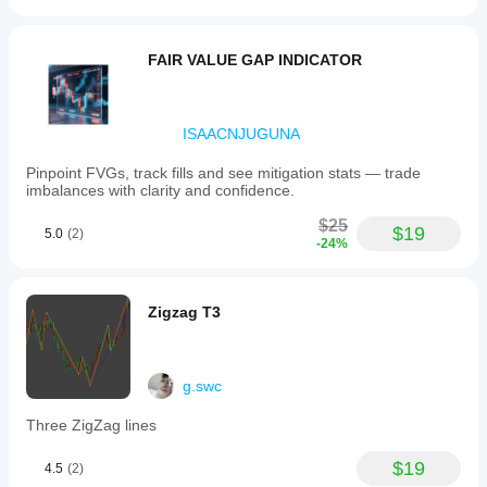
FAIR VALUE GAP INDICATOR
ISAACNJUGUNA
Pinpoint FVGs, track fills and see mitigation stats — trade
imbalances with clarity and confidence.
$25
$19
5.0
(2)
-24%
Zigzag T3
g.swc
Three ZigZag lines
$19
4.5
(2)