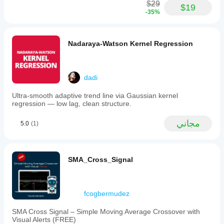
$29
$19
-35%
Nadaraya-Watson Kernel Regression
dadi
Ultra-smooth adaptive trend line via Gaussian kernel
regression — low lag, clean structure.
مجاني
5.0
(1)
SMA_Cross_Signal
fcogbermudez
SMA Cross Signal – Simple Moving Average Crossover with
Visual Alerts (FREE)