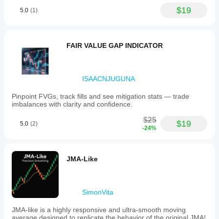
$19
لمس المستوى
5.0
(1)
FAIR VALUE GAP INDICATOR
ISAACNJUGUNA
Pinpoint FVGs, track fills and see mitigation stats — trade
imbalances with clarity and confidence.
$25
$19
5.0
(2)
-24%
JMA-Like
SimonVita
JMA-like is a highly responsive and ultra-smooth moving
average designed to replicate the behavior of the original JMA!