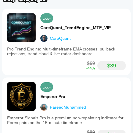
extreme
breakout
targets
and
جديد
high-
volatility
CoreQuant_TrendEngine_MTF_VIP
exhaustion
zones.
CoreQuant
This
tool
Pro Trend Engine: Multi-timeframe EMA crosses, pullback
provides
rejections, trend cloud & live radar dashboard.
a
clear
$69
structural
$39
-44%
map
to
assist
traders
جديد
in
identifying
Emperor Pro
potential
reversals,
FareedMuhammed
breakouts,
and
target
Emperor Signals Pro is a premium non-repainting indicator for
zones
Forex pairs on the 15-minute timeframe
across
multiple
$89