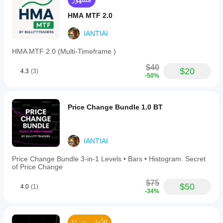
and
options
HMA MTF 2.0
to
show
IANTIAI
or
hide
HMA MTF 2.0 (Multi-Timeframe )
level
labels
$40
and
$20
4.3
(3)
-50%
price
values.
The
indicator
Price Change Bundle 1.0 BT
is
lightweight,
non-
repainting,
and
IANTIAI
compatible
with
Price Change Bundle 3-in-1 Levels • Bars • Histogram. Secret
various
of Price Change
chart
types
$75
$50
4.0
(1)
such
-34%
as
time,
range,
tick,
الأعلى تقييمًا