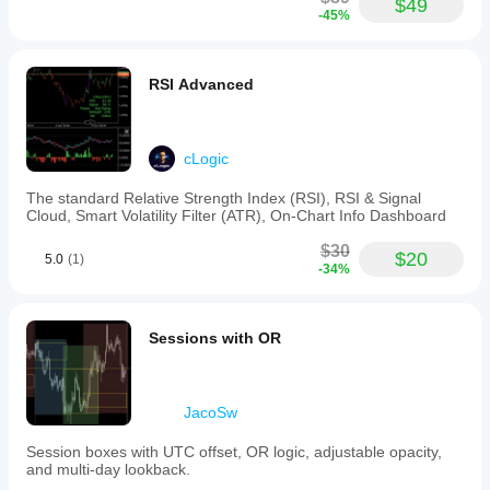
$49
markets
-45%
including
Forex,
indices,
commodities,
RSI Advanced
cryptocurrencies,
and
stocks.
cLogic
ملف تعريف المؤشر
فئة
The standard Relative Strength Index (RSI), RSI & Signal
المؤشر
Cloud, Smart Volatility Filter (ATR), On-Chart Info Dashboard
الإحصاءات
$30
$20
5.0
(1)
نوع
-34%
المخرجات
التصور
Sessions with OR
متطلبات
البيانات
أعمدة السعر فقط
JacoSw
الإشارات
المدعومة
Session boxes with UTC offset, OR logic, adjustable opacity,
الانقطاع
and multi-day lookback.
الانعكاس