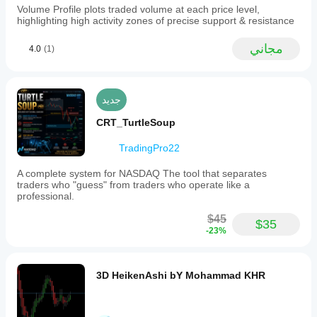
Volume Profile plots traded volume at each price level,
highlighting high activity zones of precise support & resistance
مجاني
4.0
(1)
جديد
CRT_TurtleSoup
TradingPro22
A complete system for NASDAQ The tool that separates
traders who "guess" from traders who operate like a
professional.
$45
$35
-23%
3D HeikenAshi bY Mohammad KHR