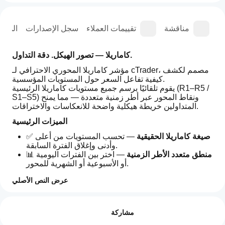
عة
مناقشة
تقييمات العملاء
سجل الإصدارات
المل
كاماريلا — تصور الهيكل. دقة التداول.
مؤشر كاماريلا المحوري الاحترافي لـ cTrader، مصمم لكشف 
كيفية تفاعل السعر حول المستويات المؤسسية.
يقوم تلقائيًا برسم جميع مستويات كاماريلا الرئيسية (R1–R5 / 
S1–S5) ونقاط المحور عبر أطر زمنية متعددة — مما يمنح 
المتداولين خريطة هيكلية واضحة للانعكاسات والاختراقات.
الميزات الرئيسية
صيغة كاماريلا الحقيقية
 — تحسب المستويات من أعلى 
✅ 
وأدنى وإغلاق الفترة السابقة.
منطق متعدد الأطر الزمنية
 — اختر بين الفترات اليومية 
📊 
أو الأسبوعية أو الشهرية للمحور.
رسم الخرائط التاريخية
 — يرسم تلقائيًا الفترات 
🕒 
عرض النص الأصلي
الماضية للسياق البصري وتحليل الهيكل.
تخصيص التنسيق
 — ضبط عرض الخط، النمط، واللون 
🎨 
كيف
ملخص الذكاء الاصطناعي
حسب النظام (صاعد، هابط، محايد).
يمكنني
التقييمات: 2
Camarilla
التسميات والأسعار
 — تبديل عرض النص والقيمة 
💬 
مشاركة
البدء في
1.5
لتصميم نظيف أو مفصل.
BT
استخدام
5
100 %