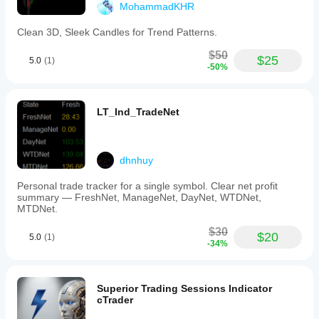
MohammadKHR
Clean 3D, Sleek Candles for Trend Patterns.
$50
$25
5.0
(1)
-50%
LT_Ind_TradeNet
dhnhuy
Personal trade tracker for a single symbol. Clear net profit
summary — FreshNet, ManageNet, DayNet, WTDNet,
MTDNet.
$30
$20
5.0
(1)
-34%
Superior Trading Sessions Indicator
cTrader