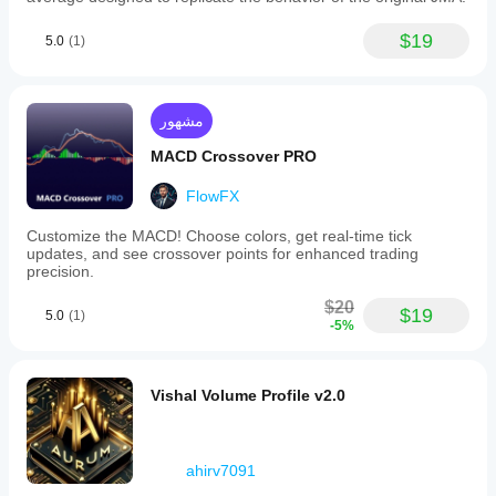
$19
5.0
(1)
مشهور
MACD Crossover PRO
FlowFX
Customize the MACD! Choose colors, get real-time tick
updates, and see crossover points for enhanced trading
precision.
$20
$19
5.0
(1)
-5%
Vishal Volume Profile v2.0
ahirv7091