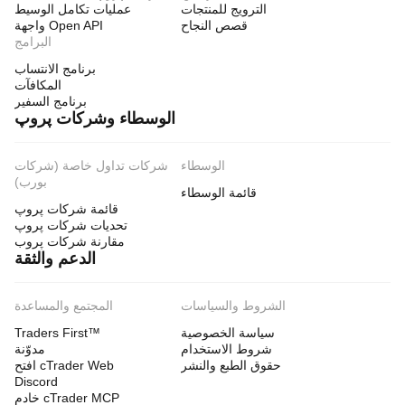
الترويج للمنتجات
عمليات تكامل الوسيط
قصص النجاح
واجهة Open API
البرامج
برنامج الانتساب
المكافآت
برنامج السفير
الوسطاء وشركات پروپ
الوسطاء
شركات تداول خاصة (شركات
بورب)
قائمة الوسطاء
قائمة شركات پروپ
تحديات شركات پروپ
مقارنة شركات پروب
الدعم والثقة
الشروط والسياسات
المجتمع والمساعدة
سياسة الخصوصية
Traders First™
شروط الاستخدام
مدوّنة
حقوق الطبع والنشر
افتح cTrader Web
Discord
خادم cTrader MCP