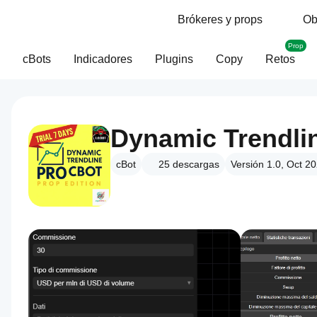
Brókeres y props
Ob
Prop
cBots
Indicadores
Plugins
Copy
Retos
cBot
25
descargas
Versión 1.0, Oct 2