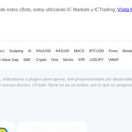
 de estos cBots, estoy utilizando IC Markets y ICTrading: 
Visita I
DynamicTrendlineProBot
l para nuestras versiones 
 y 
pruebas intensivas, hemos lanzado una nueva versión que revolu
lmente alineada con las estrictas reglas de las principales Prop
vo para proteger tu capital. 🛡️
cci
Scalping
AI
XAUUSD
NAS100
MACD
BTCUSD
Forex
Break
r Value Gap
SMC
Crypto
Grid
Stocks
ATR
USDJPY
VWAP
s, indicadores y plugins para operar, son proporcionados por desarroll
e acceso técnico. cTrader Store no es un bróker, por lo que no proporc
importa: control total sobre tu riesgo.
a garantía de rentabilidad futura.
característica nueva más importante! Ahora, al alcanzar el límite d
1
amente 
todas las posiciones abiertas en el símbolo
, no solo l
e cuenta
 🚨, previniendo pérdidas catastróficas, especialmente 
s bots.
acidad de establecer objetivos de beneficio diarios y semanales
para proteger las ganancias acumuladas.
gido el problema de interpretación de parámetros (por ejemplo, "