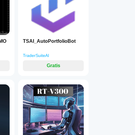
EMO
TSAI_AutoPortfolioBot
TraderSuiteAI
Gratis