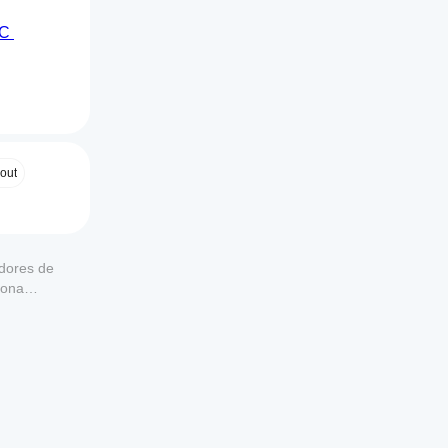
C 
ciona la 
 Firms.
out
adores de
iona
iario o 
as 
en 
. Una 
Si" vs. 