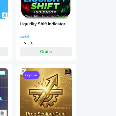
Invert
NoAction
to), 
 🔄 (invierte la dirección), o 
 🚫 (ignora el
Liquidity Shift Indicator
de tendencia:
 Elige el período de retroceso y la fuente de precio
ndencia:
 Filtra líneas por número mínimo de toques requeridos o
Labot
pturas, toques y acercamientos con acciones totalmente 
5.0
(1)
ada combinación.
Gratis
jos o riesgo monetario fijo por operación.
tes separados para posiciones máximas Long/Short, SL/TP espec
uando las condiciones son ideales con filtros opcionales de MA 
Popular
látiles con anulaciones manuales o basadas en ATR para "Forz
s que permite una optimización profunda en diferentes instrum
os incluidas! ⭐
 Esto no es solo una herramienta; ¡es una soluc
subidas
 para encontrar:
n el rendimiento potencial en activos clave como 
Oro, Petróleo