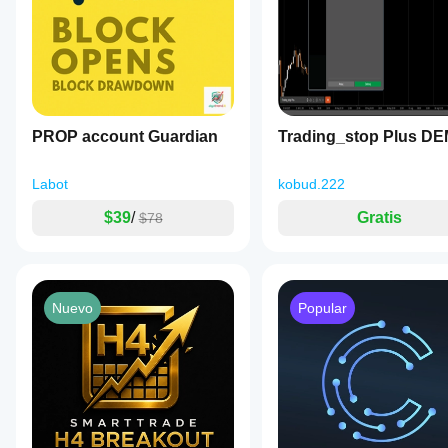
PROP account Guardian
Trading_stop Plus D
Labot
kobud.222
$39
/
Gratis
$78
Nuevo
Popular