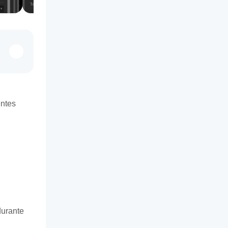
entes
durante 