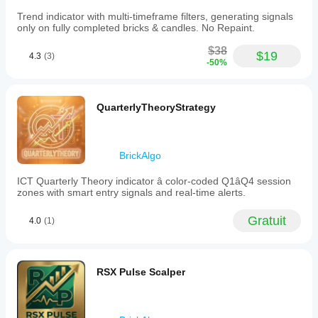
Trend indicator with multi-timeframe filters, generating signals
only on fully completed bricks & candles. No Repaint.
$38
$19
4.3
(3)
-50%
QuarterlyTheoryStrategy
BrickAlgo
ICT Quarterly Theory indicator â color-coded Q1âQ4 session
zones with smart entry signals and real-time alerts.
Gratuit
4.0
(1)
RSX Pulse Scalper