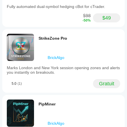
Fully automated dual-symbol hedging cBot for cTrader.
$98
$49
-50%
StrikeZone Pro
BrickAlgo
Marks London and New York session opening zones and alerts
you instantly on breakouts.
Gratuit
5.0
(1)
PipMiner
BrickAlgo