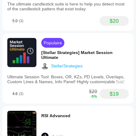
The ultimate candlestick suite is here to help you detect most
of the candlestick patters that exist today.
$20
5.0
(3)
Populaire
[Stellar Strategies] Market Session
Ultimate
StellarStrategies
Ultimate Session Tool: Boxes, OR, KZs, PD Levels, Overlaps,
Custom Lines & Names, Info Panel! Highly customizable 📉📈
$20
$19
4.6
(3)
-5%
RSI Advanced