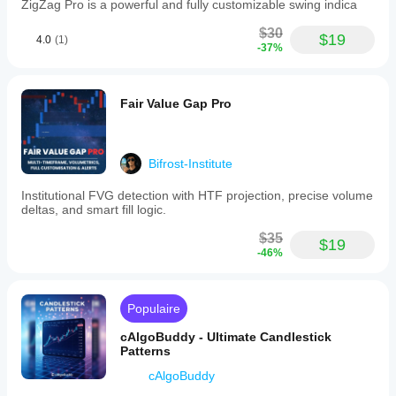
ZigZag Pro is a powerful and fully customizable swing indica
$30
$19
4.0
(1)
-37%
Fair Value Gap Pro
Bifrost-Institute
Institutional FVG detection with HTF projection, precise volume
deltas, and smart fill logic.
$35
$19
-46%
Populaire
cAlgoBuddy - Ultimate Candlestick
Patterns
cAlgoBuddy