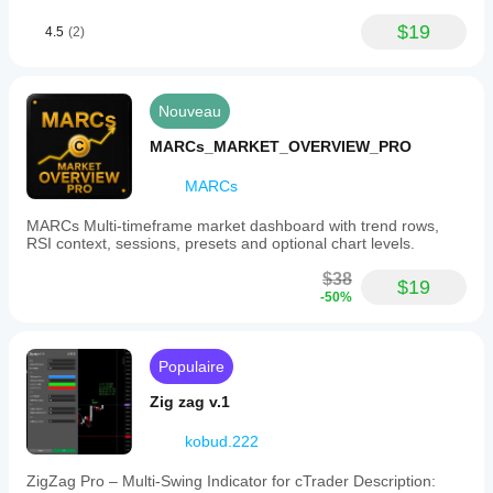
$19
4.5
(2)
Nouveau
MARCs_MARKET_OVERVIEW_PRO
MARCs
MARCs Multi-timeframe market dashboard with trend rows,
RSI context, sessions, presets and optional chart levels.
$38
$19
-50%
Populaire
Zig zag v.1
kobud.222
ZigZag Pro – Multi-Swing Indicator for cTrader Description: