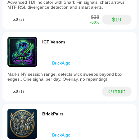
Advanced TDI indicator with Shark Fin signals, chart arrows,
MTF RSI, divergence detection and smart alerts.
$38
$19
5.0
(2)
-50%
ICT Venom
BrickAlgo
Marks NY session range, detects wick sweeps beyond box
edges.. One signal per day. Overlay, no repainting!
Gratuit
5.0
(1)
BrickPairs
BrickAlgo