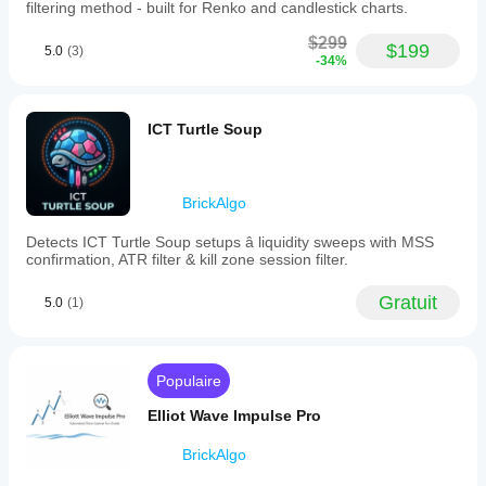
à votre
filtering method - built for Renko and candlestick charts.
stratégie.
$299
$199
5.0
(3)
-34%
ICT Turtle Soup
BrickAlgo
Detects ICT Turtle Soup setups â liquidity sweeps with MSS
confirmation, ATR filter & kill zone session filter.
Gratuit
5.0
(1)
Populaire
Elliot Wave Impulse Pro
BrickAlgo