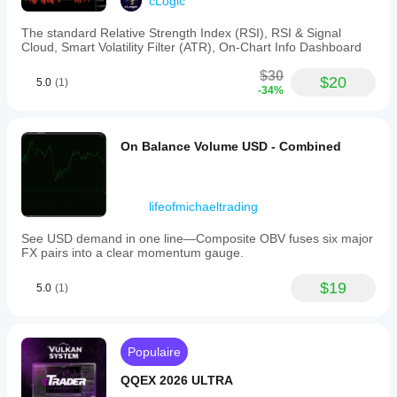
cLogic
The standard Relative Strength Index (RSI), RSI & Signal
Cloud, Smart Volatility Filter (ATR), On-Chart Info Dashboard
$30
$20
5.0
(1)
-34%
On Balance Volume USD - Combined
lifeofmichaeltrading
See USD demand in one line—Composite OBV fuses six major
FX pairs into a clear momentum gauge.
$19
5.0
(1)
Populaire
QQEX 2026 ULTRA