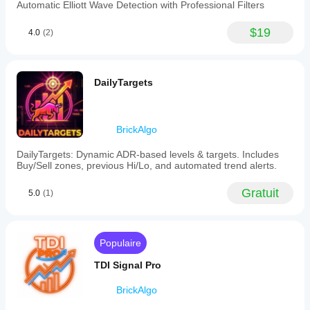
Automatic Elliott Wave Detection with Professional Filters
$19
4.0
(2)
DailyTargets
BrickAlgo
DailyTargets: Dynamic ADR-based levels & targets. Includes
Buy/Sell zones, previous Hi/Lo, and automated trend alerts.
Gratuit
5.0
(1)
Populaire
TDI Signal Pro
BrickAlgo