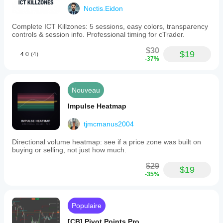
Noctis.Eidon
Complete ICT Killzones: 5 sessions, easy colors, transparency
controls & session info. Professional timing for cTrader.
$30
$19
4.0
(4)
-37%
Nouveau
Impulse Heatmap
tjmcmanus2004
Directional volume heatmap: see if a price zone was built on
buying or selling, not just how much.
$29
$19
-35%
Populaire
[CB] Pivot Points Pro