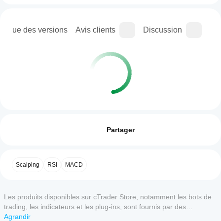
orique des versions
Avis clients
Discussion
Que
Profil de l'indicateur
Comment
puis-je
Avis : 0
commencer
Partager
à utiliser un
indicateur ?
Après
Avis clients
Scalping
RSI
MACD
Quelles
l'installation,
sont les
ajoutez une
5
4
3
2
1
Tout
applications
instance
Les produits disponibles sur cTrader Store, notamment les bots de
pour
cTrader
Il n'y a
commencer
trading, les indicateurs et les plug-ins, sont fournis par des
prenant en
pas
à utiliser
développeurs tiers et mis à disposition à titre informatif et à des fins
Agrandir
charge les