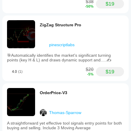
$38
$19
-50%
ZigZag Structure Pro
pinescriptlabs
🎯Automatically identifies the market's significant turning
points (key H & L) and draws dynamic support and.....✍️
$20
$19
4.0
(1)
-5%
OrderPrice-V3
Thomas-Sparrow
A straightforward yet effective tool signals entry points for both
buying and selling. Include 3 Moving Average