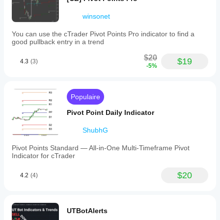
winsonet
You can use the cTrader Pivot Points Pro indicator to find a
good pullback entry in a trend
$20
$19
4.3
(3)
-5%
Populaire
Pivot Point Daily Indicator
ShubhG
Pivot Points Standard — All-in-One Multi-Timeframe Pivot
Indicator for cTrader
$20
4.2
(4)
UTBotAlerts