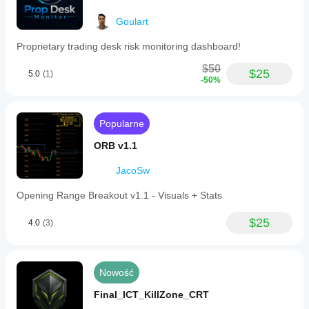
Goulart
Proprietary trading desk risk monitoring dashboard!
$50
$25
5.0
(1)
-50%
Popularne
ORB v1.1
JacoSw
Opening Range Breakout v1.1 - Visuals + Stats
$25
4.0
(3)
Nowość
Final_ICT_KillZone_CRT