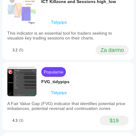
przetestować
są dostępne
ICT Killzone and Sessions high_low
) go już?
wskaźnik?
tylko w cTrader
 pierwszy(-
Windows i Mac.
Zastosuj
i powiedz o
Czy
wskaźnik
ym innym!
Tidypips
powinienem/powinnam
do różnych
dostosować parametry
symboli i
This indicator is an essential tool for traders seeking to
okresów,
wskaźnika?
visualize key trading sessions on their charts.
aby
Tak, możesz
zrozumieć,
modyfikować
Za darmo
3.2
(5)
jak
parametry
,
zachowuje
aby
się w
dostosować
różnych
wskaźnik do
Popularne
warunkach
swojej
rynkowych.
strategii.
FVG_tidypips
Tidypips
A Fair Value Gap (FVG) indicator that identifies potential price
imbalances, potential reversal and continuation zones
$19
4.3
(3)