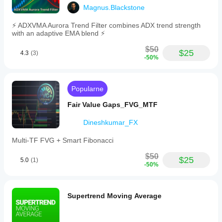
Magnus.Blackstone
⚡ ADXVMA Aurora Trend Filter combines ADX trend strength
with an adaptive EMA blend ⚡
$50
$25
4.3
(3)
-50%
Popularne
Fair Value Gaps_FVG_MTF
Dineshkumar_FX
Multi-TF FVG + Smart Fibonacci
$50
$25
5.0
(1)
-50%
Supertrend Moving Average