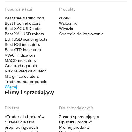
Popularne tagi
Produkty
Best free trading bots
cBoty
Best free indicators
Wskaźniki
Best XAGUSD bots
Wtyczki
Best XAUUSD robots
Strategie do kopiowania
EURUSD scalping bots
Best RSI indicators
Best ATR indicators
VWAP indicators
MACD indicators
Grid trading tools
Risk reward calculator
Margin calculators
Trade manager panels
Więcej
Firmy i sprzedający
Dla firm
Dla sprzedających
cTrader dla brokerów
Zostań sprzedającym
cTrader dla firm
Opublikuj produkt
proptradingowych
Promuj produkty