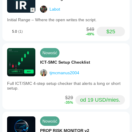
Labot
Initial Range – Where the open writes the script.
$49
$25
5.0
(1)
-49%
Nowość
ICT-SMC Setup Checklist
tjmcmanus2004
Full ICT/SMC 4-step setup checker that alerts a long or short
setup.
$29
od 19 USD/mies.
-35%
Nowość
PROP RISK MONITOR v2