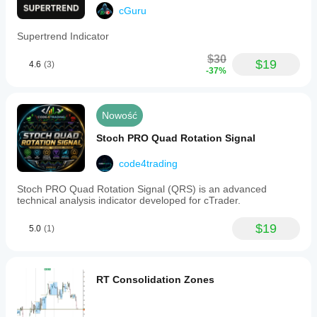
cGuru
Supertrend Indicator
$30
$19
4.6
(3)
-37%
Nowość
Stoch PRO Quad Rotation Signal
code4trading
Stoc​h PRO Quad Rotation Signal (QRS) is an advanced
technical analysis indicator developed for cTrader.
$19
5.0
(1)
RT Consolidation Zones