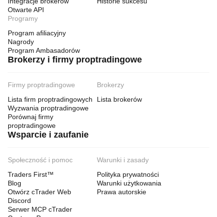
Integracje brokerów
Historie sukcesu
Otwarte API
Programy
Program afiliacyjny
Nagrody
Program Ambasadorów
Brokerzy i firmy proptradingowe
Firmy proptradingowe
Brokerzy
Lista firm proptradingowych
Lista brokerów
Wyzwania proptradingowe
Porównaj firmy
proptradingowe
Wsparcie i zaufanie
Społeczność i pomoc
Warunki i zasady
Traders First™
Polityka prywatności
Blog
Warunki użytkowania
Otwórz cTrader Web
Prawa autorskie
Discord
Serwer MCP cTrader