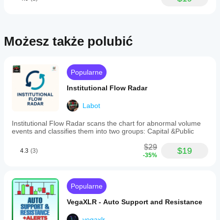
Możesz także polubić
Popularne
Institutional Flow Radar
Labot
Institutional Flow Radar scans the chart for abnormal volume
events and classifies them into two groups: Capital &Public
$29
$19
4.3
(3)
-35%
Popularne
VegaXLR - Auto Support and Resistance
vegaxlr