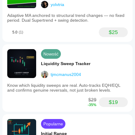
yolvtria
Adaptive MA anchored to structural trend changes — no fixed
period. Dual Supertrend + swing detection.
$25
5.0
(1)
Nowość
Liquidity Sweep Tracker
tjmcmanus2004
Know which liquidity sweeps are real. Auto-tracks EQH/EQL
and confirms genuine reversals, not just broken levels.
$29
$19
-35%
Popularne
Initial Range