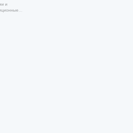
ми и
тиционные