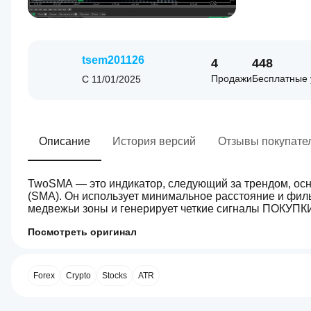
tsem201126
4
448
Продажи
Бесплатные 
С
11/01/2025
Описание
История версий
Отзывы покупате
TwoSMA — это индикатор, следующий за трендом, осн
(SMA). Он использует минимальное расстояние и филь
медвежьи зоны и генерирует четкие сигналы ПОКУП
Посмотреть оригинал
4.5
Профиль индикатора
Как начать
пользоваться
индикатором?
Forex
Crypto
Stocks
ATR
После
Какие
установки