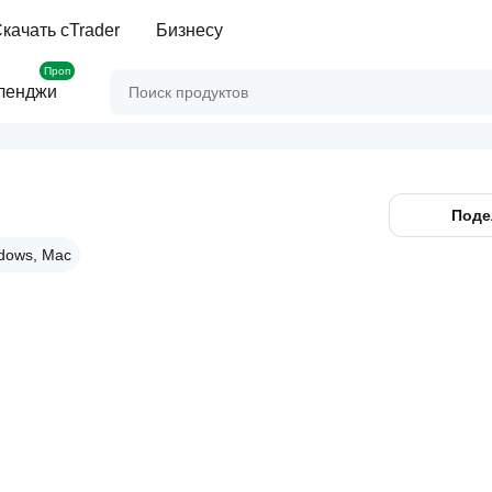
качать cTrader
Бизнесу
Проп
ленджи
Поде
dows, Mac