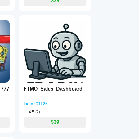
$39
_777
FTMO_Sales_Dashboard
tsem201126
4.5
(2)
$39