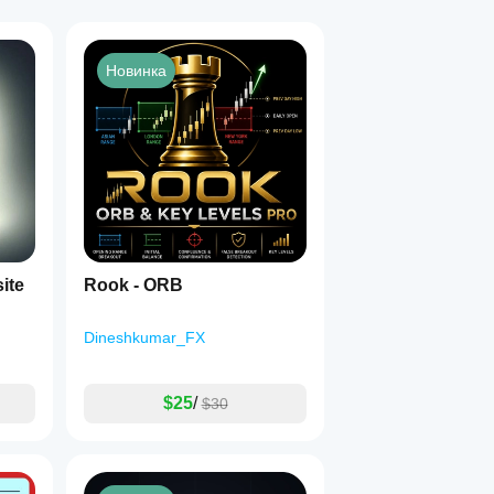
Новинка
ite
Rook - ORB
Dineshkumar_FX
$25
/
$30