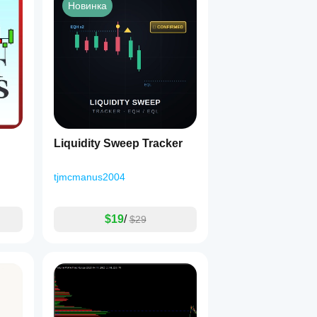
Новинка
Liquidity Sweep Tracker
tjmcmanus2004
$19
/
$29