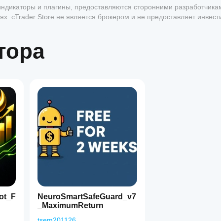
, индикаторы и плагины, предоставляются сторонними разработчика
х. cTrader Store не является брокером и не предоставляет инвес
антии будущей доходности.
тора
1
ot_F
NeuroSmartSafeGuard_v7
_MaximumReturn
tsem201126