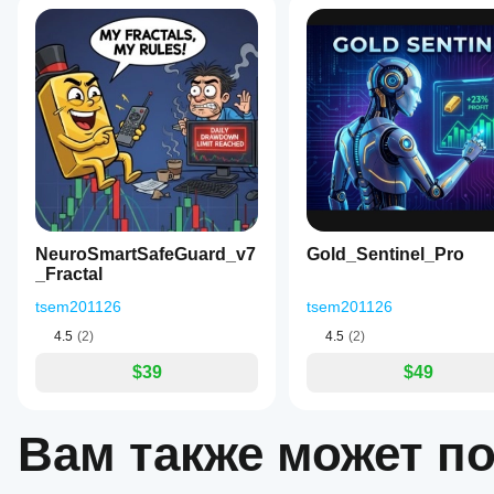
NeuroSmartSafeGuard_v7
Gold_Sentinel_Pro
_Fractal
tsem201126
tsem201126
4.5
(2)
4.5
(2)
$39
$49
Вам также может п