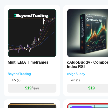
Multi EMA Timeframes
cAlgoBuddy - Compos
Index RSI
BeyondTrading
cAlgoBuddy
4.5
(2)
4.0
(1)
$19
/
$19
$29