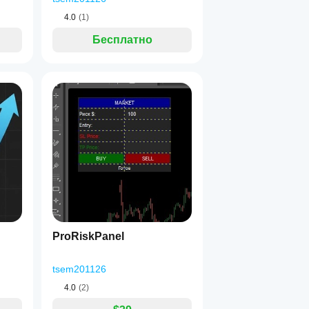
4.0
(1)
Бесплатно
ProRiskPanel
tsem201126
4.0
(2)