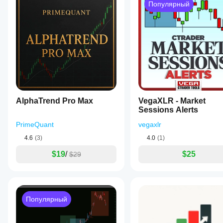
Популярный
AlphaTrend Pro Max
VegaXLR - Market
Sessions Alerts
PrimeQuant
vegaxlr
4.6
(3)
4.0
(1)
$19
/
$25
$29
Популярный