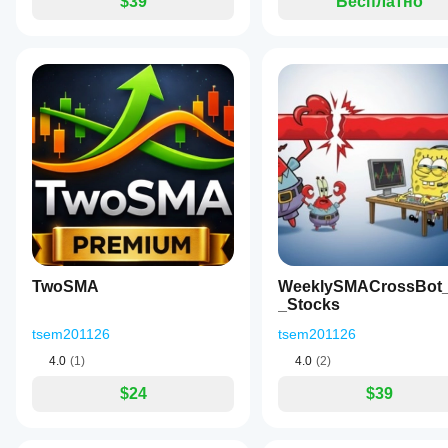
$39
Бесплатно
TwoSMA
WeeklySMACrossBot
_Stocks
tsem201126
tsem201126
4.0
(1)
4.0
(2)
$24
$39