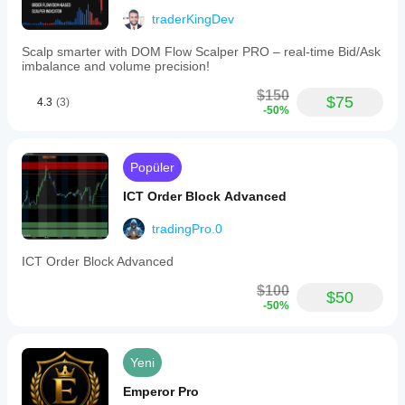
traderKingDev
Scalp smarter with DOM Flow Scalper PRO – real-time Bid/Ask
imbalance and volume precision!
$150
$75
4.3
(3)
-50%
Popüler
ICT Order Block Advanced
tradingPro.0
ICT Order Block Advanced
$100
$50
-50%
Yeni
Emperor Pro