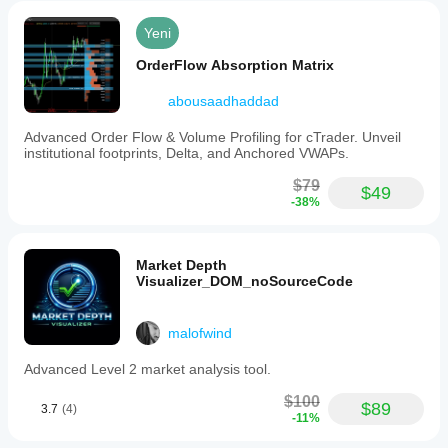
Yeni
OrderFlow Absorption Matrix
abousaadhaddad
Advanced Order Flow & Volume Profiling for cTrader. Unveil
institutional footprints, Delta, and Anchored VWAPs.
$79
$49
-38%
Market Depth
Visualizer_DOM_noSourceCode
malofwind
Advanced Level 2 market analysis tool.
$100
$89
3.7
(4)
-11%