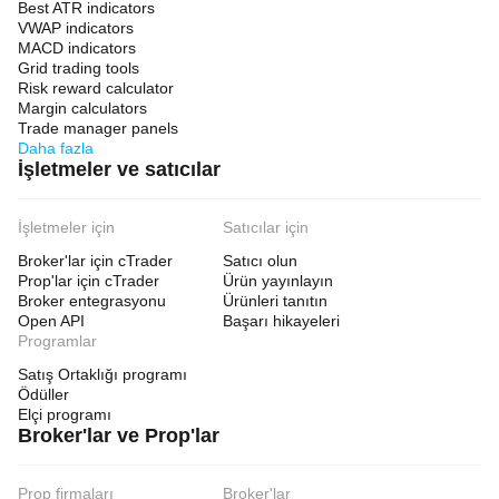
Best ATR indicators
VWAP indicators
MACD indicators
Grid trading tools
Risk reward calculator
Margin calculators
Trade manager panels
Daha fazla
İşletmeler ve satıcılar
İşletmeler için
Satıcılar için
Broker'lar için cTrader
Satıcı olun
Prop'lar için cTrader
Ürün yayınlayın
Broker entegrasyonu
Ürünleri tanıtın
Open API
Başarı hikayeleri
Programlar
Satış Ortaklığı programı
Ödüller
Elçi programı
Broker'lar ve Prop'lar
Prop firmaları
Broker'lar