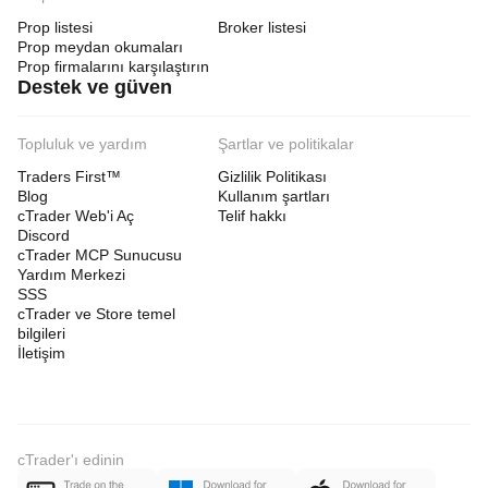
Prop listesi
Broker listesi
Prop meydan okumaları
Prop firmalarını karşılaştırın
Destek ve güven
Topluluk ve yardım
Şartlar ve politikalar
Traders First™
Gizlilik Politikası
Blog
Kullanım şartları
cTrader Web'i Aç
Telif hakkı
Discord
cTrader MCP Sunucusu
Yardım Merkezi
SSS
cTrader ve Store temel
bilgileri
İletişim
cTrader'ı edinin