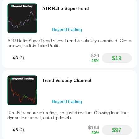
and
optional
ATR Ratio SuperTrend
bar
coloring
offers
an
BeyondTrading
instant
visual
ATR Ratio SuperTrend show Trend & volatility combined. Clean
of
arrows, built-in Take Profit.
the
overall
$29
trend.
$19
4.3
(3)
-35%
The
indicator
includes
three
Trend Velocity Channel
presets
(Default,
Fast
Response,
Smooth
BeyondTrading
Trend)
and
Reads trend acceleration, not just direction. Glowing lead line,
is
dynamic channel, auto flip levels.
fully
configurable,
$194
$97
4.5
(2)
allowing
-50%
adjustment