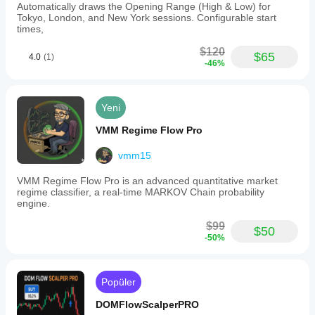
Automatically draws the Opening Range (High & Low) for
Tokyo, London, and New York sessions. Configurable start
times,
$120
$65
4.0
(1)
-46%
Yeni
VMM Regime Flow Pro
vmm15
VMM Regime Flow Pro is an advanced quantitative market
regime classifier, a real-time MARKOV Chain probability
engine.
$99
$50
-50%
Popüler
DOMFlowScalperPRO