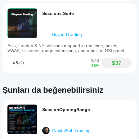
of
entropy
lookback,
Sessions Suite
band
multipliers,
and
colors.
BeyondTrading
This
approach
Asia, London & NY sessions mapped in real time, boxes,
distinguishes
VWAP, kill zones, range extensions, and a built-in RSI panel.
genuine
directional
$74
moves
$37
4.5
(2)
-50%
from
random
volatility,
enhancing
trend
Şunları da beğenebilirsiniz
clarity
across
market
conditions.
SessionOpiningRange
Gösterge profili
CapitalSol_Trading