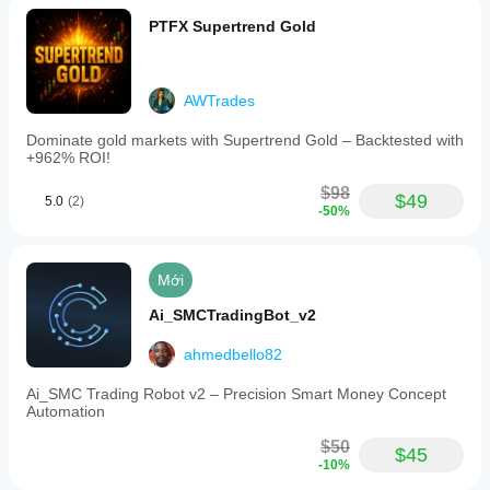
swing
trading
PTFX Supertrend Gold
on
5-
minute
charts
AWTrades
and
includes
Dominate gold markets with Supertrend Gold – Backtested with
risk
+962% ROI!
management
tools
$98
like
$49
5.0
(2)
-50%
equity
stop
and
maximum
Mới
drawdown
protection.
Ai_SMCTradingBot_v2
Hồ sơ giao dịch
ahmedbello82
Phong
cách
Ai_SMC Trading Robot v2 – Precision Smart Money Concept
giao
Automation
dịch
Giao
$50
dịch
$45
-10%
swing