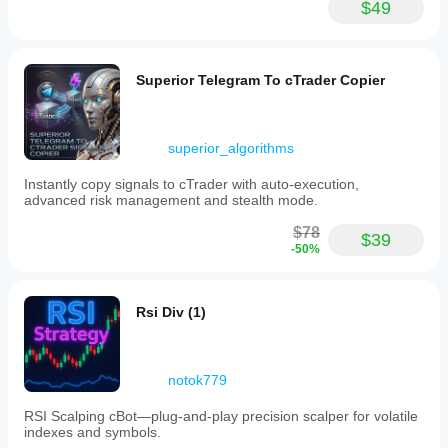
Các
$49
biện
pháp
kiểm
soát
Superior Telegram To cTrader Copier
rủi ro
được
hỗ
trợ
superior_algorithms
Cắt lỗ vốn tức thời
Giới hạn mức sụt giảm tối đa
Instantly copy signals to cTrader with auto-execution,
advanced risk management and stealth mode.
$78
$39
-50%
Rsi Div (1)
notok779
RSI Scalping cBot—plug‑and‑play precision scalper for volatile
indexes and symbols.