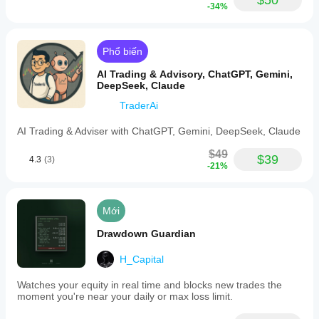
$50
định
-34%
của
công
ty tự
doanh
Phổ biến
AI Trading & Advisory, ChatGPT, Gemini,
Quản lý rủi ro
DeepSeek, Claude
Mô
hình
TraderAi
rủi
ro
AI Trading & Adviser with ChatGPT, Gemini, DeepSeek, Claude
Lot cố định
$49
$39
4.3
(3)
Loại
-21%
lệnh
được
hỗ
Mới
trợ
Thị trường
Drawdown Guardian
Số
H_Capital
lượng
tối đa
Watches your equity in real time and blocks new trades the
(lot)
moment you're near your daily or max loss limit.
2000