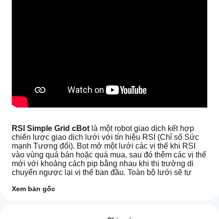
RSI Simple Grid cBot
 là một robot giao dịch kết hợp 
chiến lược giao dịch lưới với tín hiệu RSI (Chỉ số Sức 
mạnh Tương đối). Bot mở một lưới các vị thế khi RSI 
vào vùng quá bán hoặc quá mua, sau đó thêm các vị thế 
mới với khoảng cách pip bằng nhau khi thị trường di 
chuyển ngược lại vị thế ban đầu. Toàn bộ lưới sẽ tự 
động đóng khi đạt mục tiêu lợi nhuận đã định.
Xem bản gốc
Bot cung cấp năm chế độ hướng, tự động phục hồi 
Làm
trạng thái sau khi khởi động lại nền tảng, và bảo vệ 
Tóm tắt AI
thế
Đánh giá: 2
không mở vị thế khi quỹ tài khoản không đủ.
RSI