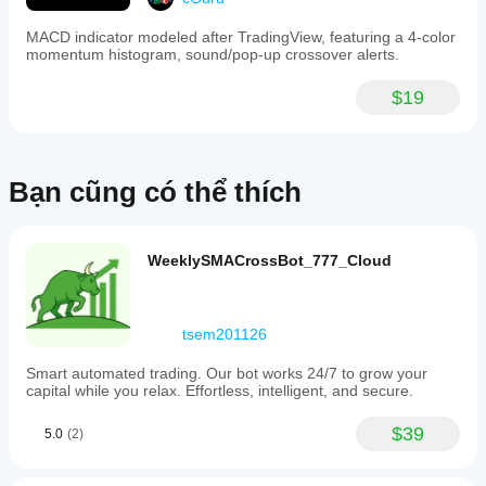
and
70
MACD indicator modeled after TradingView, featuring a 4-color
for
momentum histogram, sound/pop-up crossover alerts.
overbought.
The
bot
$19
operates
on
standard
market
order
Bạn cũng có thể thích
types
and
is
suitable
WeeklySMACrossBot_777_Cloud
for
various
markets
including
tsem201126
Forex,
indices,
commodities,
Smart automated trading. Our bot works 24/7 to grow your
and
capital while you relax. Effortless, intelligent, and secure.
cryptocurrencies.
It
$39
5.0
(2)
supports
high-
frequency