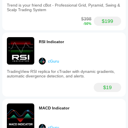
prevents
Trend is your friend cBot - Professional Grid, Pyramid, Swing &
opening
Scalp Trading System
positions
if
$398
account
$199
-50%
funds
are
insufficient.
RSI
RSI Indicator
parameters
such
as
period,
oversold,
cGuru
and
overbought
TradingView RSI replica for cTrader with dynamic gradients,
levels
automatic divergence detection, and alerts.
are
configurable,
$19
with
defaults
set
to
14
MACD Indicator
periods,
30
for
oversold,
cGuru