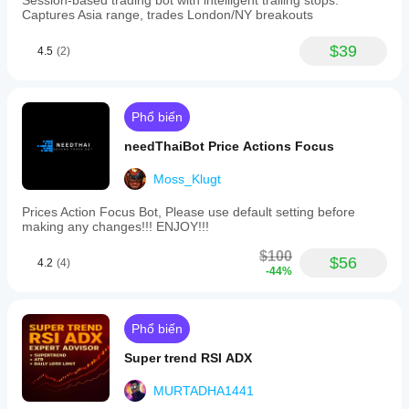
Session-based trading bot with intelligent trailing stops.
Captures Asia range, trades London/NY breakouts
$39
4.5
(2)
Phổ biến
needThaiBot Price Actions Focus
Moss_Klugt
Prices Action Focus Bot, Please use default setting before
making any changes!!! ENJOY!!!
$100
$56
4.2
(4)
-44%
Phổ biến
Super trend RSI ADX
MURTADHA1441