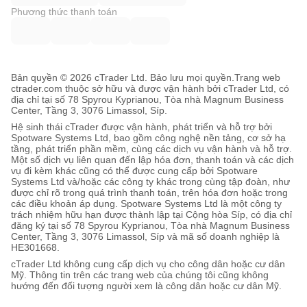
Phương thức thanh toán
Bản quyền © 2026 cTrader Ltd. Bảo lưu mọi quyền.
Trang web
ctrader.com thuộc sở hữu và được vận hành bởi cTrader Ltd, có
địa chỉ tại số 78 Spyrou Kyprianou, Tòa nhà Magnum Business
Center, Tầng 3, 3076 Limassol, Síp.
Hệ sinh thái cTrader được vận hành, phát triển và hỗ trợ bởi
Spotware Systems Ltd, bao gồm công nghệ nền tảng, cơ sở hạ
tầng, phát triển phần mềm, cùng các dịch vụ vận hành và hỗ trợ.
Một số dịch vụ liên quan đến lập hóa đơn, thanh toán và các dịch
vụ đi kèm khác cũng có thể được cung cấp bởi Spotware
Systems Ltd và/hoặc các công ty khác trong cùng tập đoàn, như
được chỉ rõ trong quá trình thanh toán, trên hóa đơn hoặc trong
các điều khoản áp dụng. Spotware Systems Ltd là một công ty
trách nhiệm hữu hạn được thành lập tại Cộng hòa Síp, có địa chỉ
đăng ký tại số 78 Spyrou Kyprianou, Tòa nhà Magnum Business
Center, Tầng 3, 3076 Limassol, Síp và mã số doanh nghiệp là
HE301668.
cTrader Ltd không cung cấp dịch vụ cho công dân hoặc cư dân
Mỹ. Thông tin trên các trang web của chúng tôi cũng không
hướng đến đối tượng người xem là công dân hoặc cư dân Mỹ.