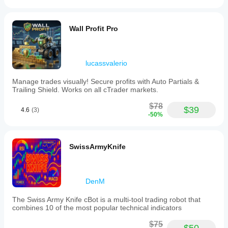
dịch
100%
Wall Profit Pro
Khung
thời
gian
biểu
lucassvalerio
đồ
5 phút
Manage trades visually! Secure profits with Auto Partials &
Trailing Shield. Works on all cTrader markets.
Đòn bẩy
backtest
$78
1:500
$39
4.6
(3)
-50%
Giới
hạn
mức
SwissArmyKnife
sụt
giảm
trong
ngày
5%
DenM
Phù
The Swiss Army Knife cBot is a multi-tool trading robot that
hợp
combines 10 of the most popular technical indicators
với
quy
$75