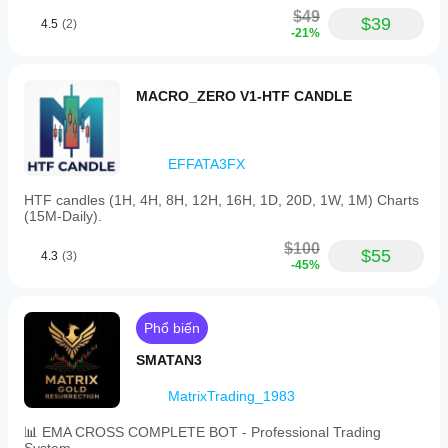
$49
$39
4.5
(2)
-21%
MACRO_ZERO V1-HTF CANDLE
EFFATA3FX
HTF candles (1H, 4H, 8H, 12H, 16H, 1D, 20D, 1W, 1M) Charts
(15M-Daily).
$100
$55
4.3
(3)
-45%
Phổ biến
SMATAN3
MatrixTrading_1983
📊 EMA CROSS COMPLETE BOT - Professional Trading