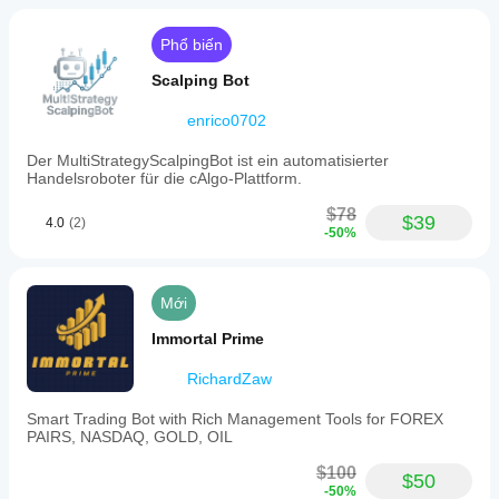
Loại
chiến
Phổ biến
lược
Lưới
Scalping Bot
Loại
enrico0702
phân
tích
Der MultiStrategyScalpingBot ist ein automatisierter
Thuật toán
Handelsroboter für die cAlgo-Plattform.
Tần
$78
$39
suất
4.0
(2)
-50%
giao
dịch
Cao
Mới
Số dư
tối
Immortal Prime
thiểu
khuyến
RichardZaw
nghị
$100
Smart Trading Bot with Rich Management Tools for FOREX
PAIRS, NASDAQ, GOLD, OIL
Rủi
ro
$100
mỗi
$50
-50%
giao