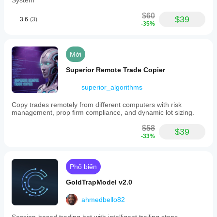
System
$60
$39
3.6
(3)
-35%
Mới
Superior Remote Trade Copier
superior_algorithms
Copy trades remotely from different computers with risk
management, prop firm compliance, and dynamic lot sizing.
$58
$39
-33%
Phổ biến
GoldTrapModel v2.0
ahmedbello82