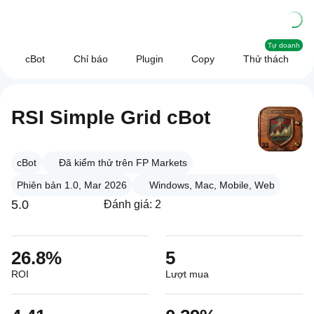
Tự doanh
cBot
Chỉ báo
Plugin
Copy
Thử thách
RSI Simple Grid cBot
cBot
Đã kiểm thử trên FP Markets
Phiên bản 1.0, Mar 2026
Windows, Mac, Mobile, Web
5.0
Đánh giá: 2
26.8%
5
ROI
Lượt mua