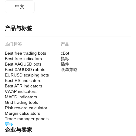
中文
产品与标签
热门标签
产品
Best free trading bots
cBot
Best free indicators
指标
Best XAGUSD bots
插件
Best XAUUSD robots
跟单策略
EURUSD scalping bots
Best RSI indicators
Best ATR indicators
VWAP indicators
MACD indicators
Grid trading tools
Risk reward calculator
Margin calculators
Trade manager panels
更多
企业与卖家