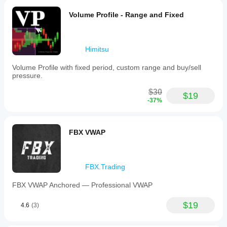
Volume Profile - Range and Fixed
Himitsu
Volume Profile with fixed period, custom range and buy/sell
pressure.
$30
$19
-37%
FBX VWAP
FBX.Trading
FBX VWAP Anchored — Professional VWAP
$19
4.6
(3)