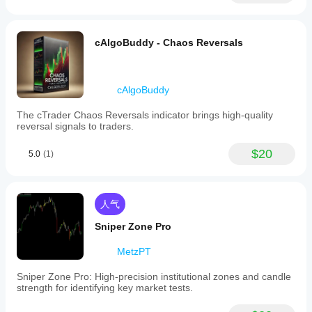
cAlgoBuddy - Chaos Reversals
cAlgoBuddy
The cTrader Chaos Reversals indicator brings high-quality
reversal signals to traders.
$20
5.0
(1)
人气
Sniper Zone Pro
MetzPT
Sniper Zone Pro: High-precision institutional zones and candle
strength for identifying key market tests.