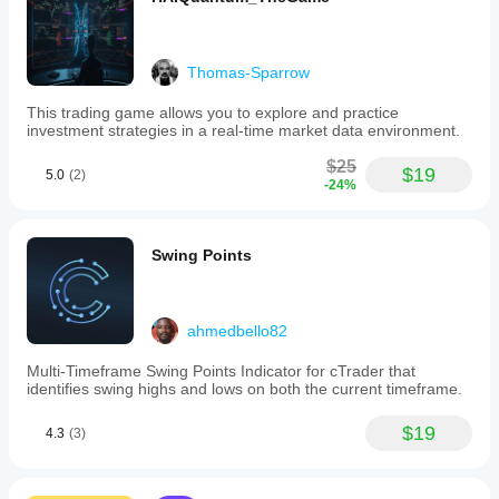
参
期，
数
以了
吗?
解其
Thomas-Sparrow
在各
是
种市
的，
This trading game allows you to explore and practice
场条
您可
investment strategies in a real-time market data environment.
件下
以
修
的表
改参
$25
$19
5.0
(2)
现。
数
以
-24%
使指
标适
应您
Swing Points
的策
略。
ahmedbello82
Multi-Timeframe Swing Points Indicator for cTrader that
identifies swing highs and lows on both the current timeframe.
$19
4.3
(3)