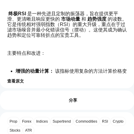
终极RSI
 是一种先进且定制的振荡器，旨在提供更平
滑、更清晰且响应更快的 
市场动量
 和 
趋势强度
 的读数。
它是传统相对强弱指数（RSI）的重大升级，重点在于过
滤市场噪音并最小化错误信号（摆动）。这使其成为确认
趋势和定位可靠转折点的宝贵工具。
主要特点和改进：
增强的动量计算：
 该指标使用复杂的方法计算价格变
化。它不仅仅依赖每日价格变动，当价格在回溯期内
查看原文
创出新高或新低时，动量信号会显著增强。此过程确
指标配置
保指标对真实突破做出强烈反应，同时忽略轻微且波
如
动的动作。
何
评价:0
专用信号线：
 它包含一条独立的 
信号线
（RSI本身的
开
分享
移动平均线），可以独立配置。终极RSI线与其信号
始
线之间的交叉通常被用作更清晰、更高置信度的入场
使
或出场触发信号，尤其是在超买/超卖水平附近。
用
灵活的平滑方法：
 用户可以灵活选择RSI计算和平滑
客户评价
Prop
Forex
Indices
Supertrend
Commodities
RSI
Crypto
指
信号线的平滑类型，常见选项包括： 
EMA
（指数移
标?
动平均），
SMA
（简单移动平均），
RMA
（怀尔德
Stocks
ATR
全部