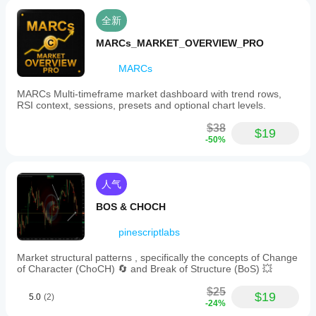
全新
MARCs_MARKET_OVERVIEW_PRO
MARCs
MARCs Multi-timeframe market dashboard with trend rows,
RSI context, sessions, presets and optional chart levels.
$38
$19
-50%
人气
BOS & CHOCH
pinescriptlabs
Market structural patterns , specifically the concepts of Change
of Character (ChoCH) 🔄 and Break of Structure (BoS) 💥
$25
$19
5.0
(2)
-24%