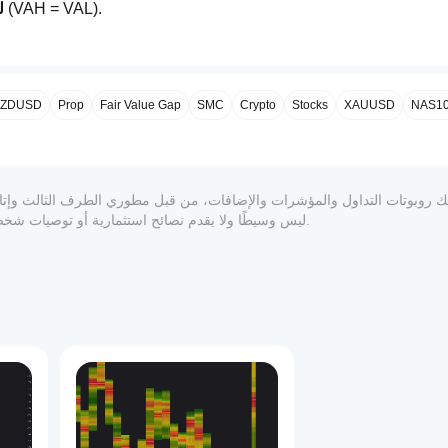
 اختر موضوعًا أو اضبط ألوانك الخاصة (VAH = VAL).
ل
ZDUSD
Prop
Fair Value Gap
SMC
Crypto
Stocks
XAUUSD
NAS1
المعلوماتي والفني فقط. cTrader Store ليس وسيطًا ولا يقدم نصائح استثمارية أو توصيات شخصية أو أي ضمان للأداء المستقبلي.
1