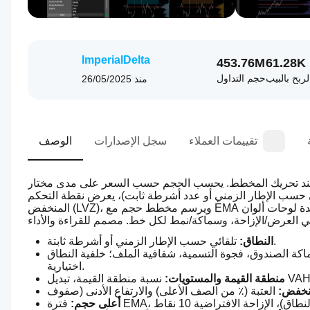
ImperialDelta
453.76M
61.28K
لربح بالبيب
حجم التداول
منذ
26/05/2025
تقييمات العملاء
سجل الإصدارات
الوصف
ز عند تحريك المخطط. يحسب الحجم حسب السعر على مدى مختار 
الإطار الزمني أو عدد أشرطة ثابت)، يعرض نقطة التحكم (POC)، VAH/VAL، حدود الملف (الأعلى/الأدنى)، يبرز مناطق الحجم 
المنخفض (LVZ)، ويرسم مخطط حجم مع EMA فوق النطاق (إزاحة بالنقاط). يتضمن لوحة إحصائيات في الأعلى على اليمين، عدة لوحات ألوان 
 تلقائي حسب الإطار الزمني أو أشرطة ثابتة.
النطاق:
ة الصندوق، فجوة التسمية، شفافية الملف؛ خلفية النطاق 
اختيارية.
منطقة القيمة والمستويات:
نخفض:
أعلى حجم: