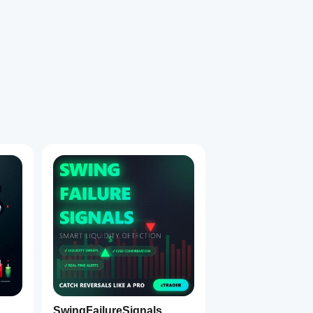
SwingFailureSignals