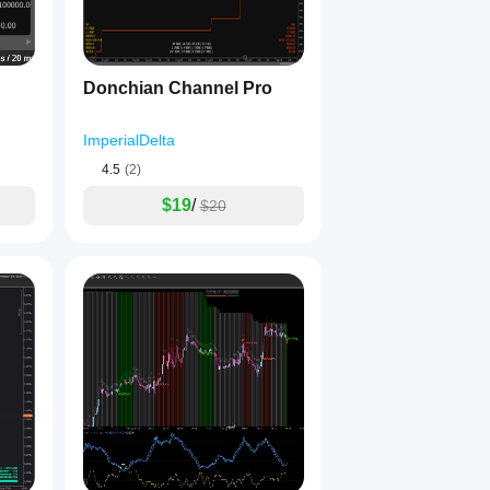
Donchian Channel Pro
ImperialDelta
4.5
(2)
$19
/
$20