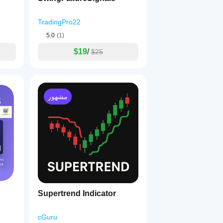
TradingPro22
5.0
(1)
$19
/
$25
مشهور
Supertrend Indicator
cGuru