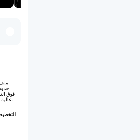
ملف 
عالية التباين بالإضافة إلى ألوان مخصصة، شفافية الصناديق العالمية، تحكم في العرض/الإزاحة، وسماكة/نمط لكل خط. مصمم للقراءة والأداء.
التخطيط