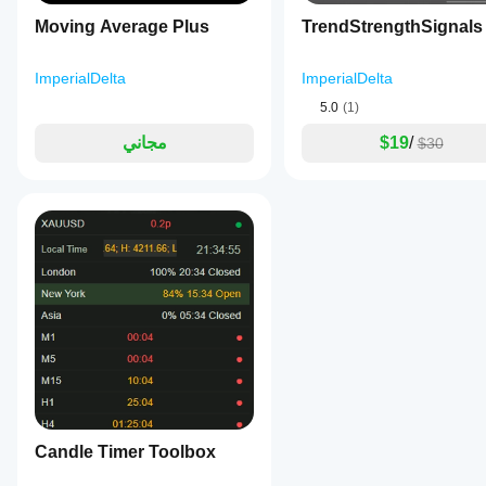
average
Moving Average Plus
TrendStrengthSignals
(EMA)
offset
in
ImperialDelta
ImperialDelta
pips
above
5.0
(1)
the
profile
/
$19
مجاني
$30
range.
Users
can
customize
the
layout
with
controls
for
row
bins,
profile
width
and
scale,
right
offset,
bin
Candle Timer Toolbox
thickness,
label