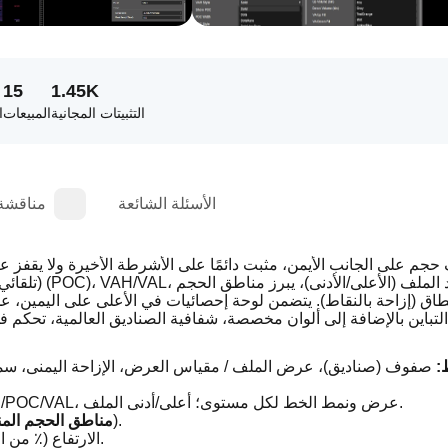
15
1.45K
التثبيتات المجانية
المبيعات
ا
الأسئلة الشائعة
مناقشة
حجم على الجانب الأيمن، مثبت دائمًا على الأشرطة الأخيرة ولا يقف
(تلقائي حسب 
:
 صفوف (صناديق)، عرض الملف / مقياس العرض، الإزاحة اليمنى، سماك
 نسبة منطقة القيمة، تبديل VAH/POC/VAL، عرض ونمط الخط لكل مستوى؛ أعلى/أدنى الملف.
 العتبة (٪ من الصف الأعلى) والارتفاع الأدنى (صفوف).
مناطق الحجم الم
 فترة EMA، الارتفاع (٪ من النطاق)، الإزاحة الافتراضية 10 نقاط.