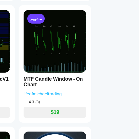
مشهور
icV1
MTF Candle Window - On
Chart
lifeofmichaeltrading
4.3
(3)
$19