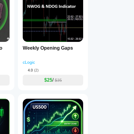
o
Weekly Opening Gaps
cLogic
4.0
(2)
$25
/
$35