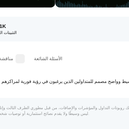
61K
التثبيتات ال
الأسئلة الشائعة
مناقشة
المعلوماتي والفني فقط. cTrader Store ليس وسيطًا ولا يقدم نصائح استثمارية أو توصيات شخصية أو أي ضمان للأداء المستقبلي.