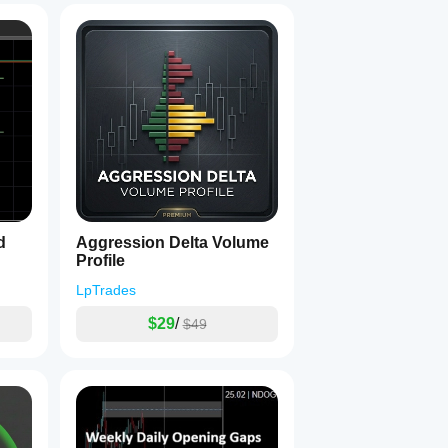
d
Aggression Delta Volume
Profile
LpTrades
$29
/
$49