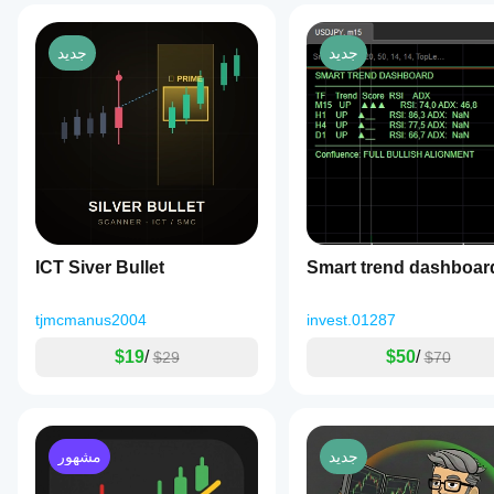
جديد
جديد
ICT Siver Bullet
Smart trend dashboar
tjmcmanus2004
invest.01287
$19
/
$50
/
$29
$70
جديد
مشهور