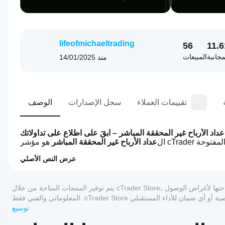
lifeofmichaeltrading
56
11.
مجانية
المبيعات
منذ
14/01/2025
تقييمات العملاء
سجل الإصدارات
الوصف
عداد الأرباح غير المحققة المباشر – ابقَ على اطلاع على تداولاتك
ال
عداد الأرباح غير المحققة المباشر
عرض النص الأصلي
0.0
كيف
ملخص الذكاء الاصطناعي
يمكنني
Open
يتم توفير المنتجات المتاحة من خلال cTrader Store، بما في ذلك روبوتات التداول والمؤشرات والإضافات، من قبل مطوري الطرف الثالث وإتاحتها لأغراض الوصول
البدء في
Trade
ProfitV1
استخدام
توسيع
is
مؤشر؟
a
التقييمات: 0
بعد
cTrader