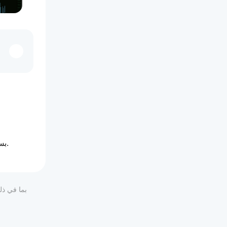
 هو مؤشر cTrader بسيط وواضح مصمم للمتداولين الذين يرغبون في رؤية فورية لمراكزهم المفتوحة.