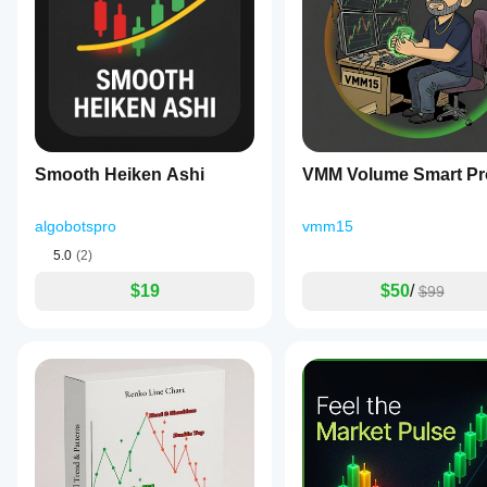
Smooth Heiken Ashi
VMM Volume Smart Pr
algobotspro
vmm15
5.0
(2)
$19
$50
/
$99