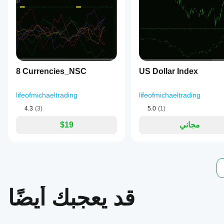
keep
traders
informed
without
distraction.
ملف تعريف المؤشر
8 Currencies_NSC
US Dollar Index
lifeofmichaeltrading
lifeofmichaeltrading
4.3
(3)
5.0
(1)
مجاني
$19
قد يعجبك أيضًا