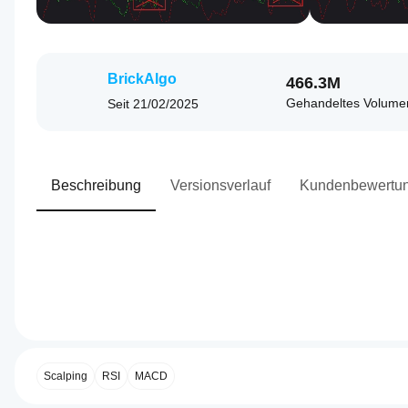
BrickAlgo
466.3M
Gehandeltes Volume
Seit
21/02/2025
Beschreibung
Versionsverlauf
Kundenbewertu
0.0
Indikatorprofil
Wie kann
ich einen
Indikator
Scalping
RSI
MACD
verwenden?