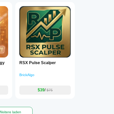
egy
RSX Pulse Scalper
BrickAlgo
$39
/
$75
Weitere laden