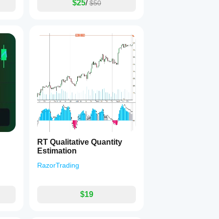
$25
/
$50
RT Qualitative Quantity
Estimation
RazorTrading
$19