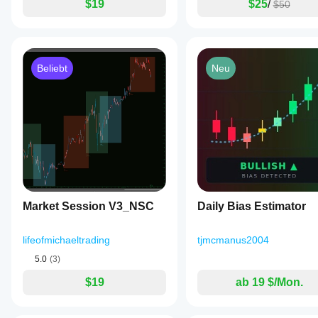
$19
$25
/
$50
Beliebt
Neu
Market Session V3_NSC
Daily Bias Estimator
lifeofmichaeltrading
tjmcmanus2004
5.0
(3)
$19
ab 19 $/Mon.