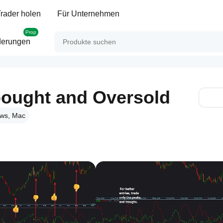
rader holen
Für Unternehmen
Prop
derungen
ought and Oversold
ws, Mac