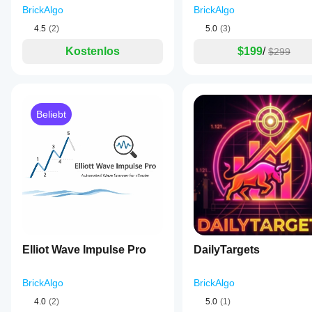
Indikator an
BrickAlgo
BrickAlgo
Ihre
Strategie
4.5
(2)
5.0
(3)
anzupassen.
Kostenlos
$199
/
$299
Beliebt
Elliot Wave Impulse Pro
DailyTargets
BrickAlgo
BrickAlgo
4.0
(2)
5.0
(1)