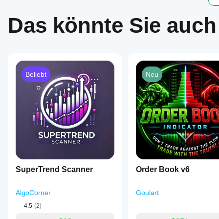
Das könnte Sie auch
Beliebt
Neu
SuperTrend Scanner
Order Book v6
AlgoCorner
Goulart
4.5
(2)