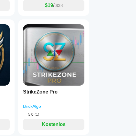
$19
/
$38
StrikeZone Pro
BrickAlgo
5.0
(1)
Kostenlos