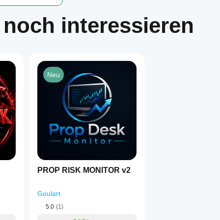
 noch interessieren
Neu
PROP RISK MONITOR v2
Goulart
5.0
(1)