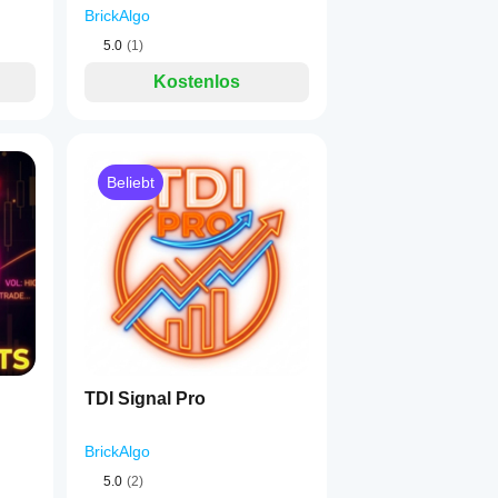
BrickAlgo
5.0
(1)
Kostenlos
Beliebt
TDI Signal Pro
BrickAlgo
5.0
(2)