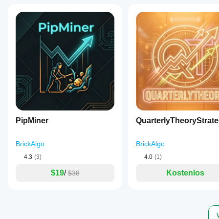
PipMiner
QuarterlyTheoryStrat
BrickAlgo
BrickAlgo
4.3
(3)
4.0
(1)
$19
/
Kostenlos
$38