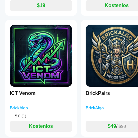
$19
Kostenlos
ICT Venom
BrickPairs
BrickAlgo
BrickAlgo
5.0
(1)
Kostenlos
$49
/
$98