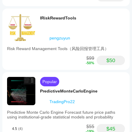
IRiskRewardTools
pengzuyun
Risk Reward Management Tools（风险回报管理工具）
$99
$50
-50%
Popular
PredictiveMonteCarloEngine
TradingPro22
Predictive Monte Carlo Engine Forecast future price paths
using institutional-grade statistical models and probability
$55
$45
4.5
(4)
-19%