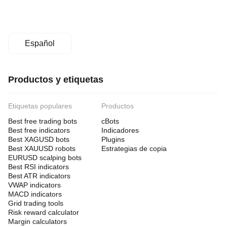
Español
Productos y etiquetas
Etiquetas populares
Productos
Best free trading bots
cBots
Best free indicators
Indicadores
Best XAGUSD bots
Plugins
Best XAUUSD robots
Estrategias de copia
EURUSD scalping bots
Best RSI indicators
Best ATR indicators
VWAP indicators
MACD indicators
Grid trading tools
Risk reward calculator
Margin calculators