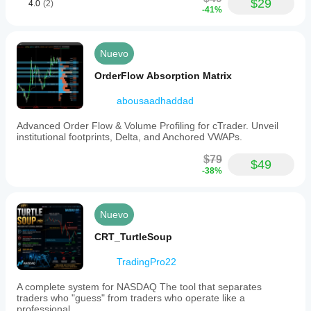
$29
4.0
(2)
-41%
Nuevo
OrderFlow Absorption Matrix
abousaadhaddad
Advanced Order Flow & Volume Profiling for cTrader. Unveil
institutional footprints, Delta, and Anchored VWAPs.
$79
$49
-38%
Nuevo
CRT_TurtleSoup
TradingPro22
A complete system for NASDAQ The tool that separates
traders who "guess" from traders who operate like a
professional.