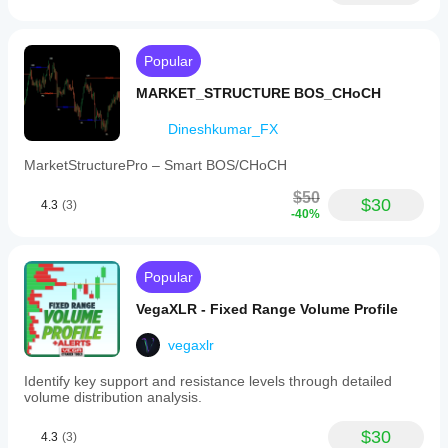
Popular
MARKET_STRUCTURE BOS_CHoCH
Dineshkumar_FX
MarketStructurePro – Smart BOS/CHoCH
$50
$30
4.3
(3)
-40%
Popular
VegaXLR - Fixed Range Volume Profile
vegaxlr
Identify key support and resistance levels through detailed
volume distribution analysis.
$30
4.3
(3)