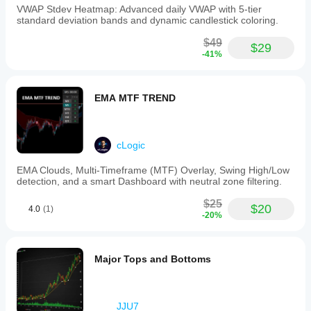
VWAP Stdev Heatmap: Advanced daily VWAP with 5-tier
standard deviation bands and dynamic candlestick coloring.
$49
$29
-41%
EMA MTF TREND
cLogic
EMA Clouds, Multi-Timeframe (MTF) Overlay, Swing High/Low
detection, and a smart Dashboard with neutral zone filtering.
$25
$20
4.0
(1)
-20%
Major Tops and Bottoms
JJU7