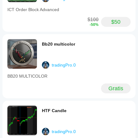
ICT Order Block Advanced
$100
$50
-50%
Bb20 multicolor
tradingPro.0
BB20 MULTICOLOR
Gratis
HTF Candle
tradingPro.0