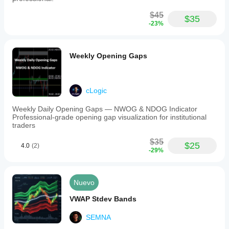
$45
$35
-23%
Weekly Opening Gaps
cLogic
Weekly Daily Opening Gaps — NWOG & NDOG Indicator
Professional-grade opening gap visualization for institutional
traders
$35
$25
4.0
(2)
-29%
Nuevo
VWAP Stdev Bands
SEMNA