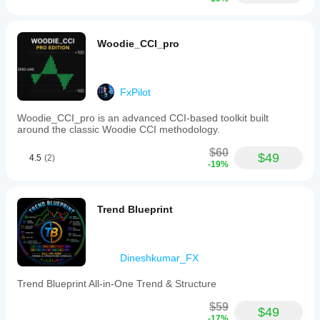
Woodie_CCI_pro
FxPilot
Woodie_CCI_pro is an advanced CCI-based toolkit built
around the classic Woodie CCI methodology.
$60
$49
4.5
(2)
-19%
Trend Blueprint
Dineshkumar_FX
Trend Blueprint All-in-One Trend & Structure
$59
$49
-17%