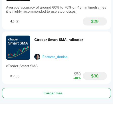
Average accuracy of around 60% to 70% on 45min timeframes
it is highly recommended to use stop losses
$29
4.5
(2)
Ctreder Smart SMA Indicator
Forever_denisa
cTreder Smart SMA
$50
$30
5.0
(2)
-40%
Cargar más