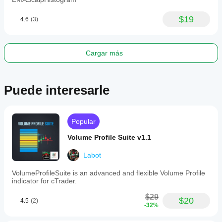
$19
4.6
(3)
Cargar más
Puede interesarle
Popular
Volume Profile Suite v1.1
Labot
VolumeProfileSuite is an advanced and flexible Volume Profile
indicator for cTrader.
$29
$20
4.5
(2)
-32%