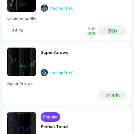
tradingPro.0
volumen perfile
$50
$30
3.6
(3)
-40%
Super Arrows
tradingPro.0
Super Arrows
Gratis
Popular
Perfect Trend