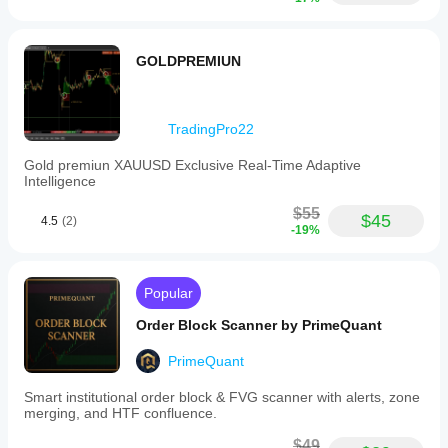
GOLDPREMIUN
TradingPro22
Gold premiun XAUUSD Exclusive Real-Time Adaptive
Intelligence
$55
$45
4.5
(2)
-19%
Popular
Order Block Scanner by PrimeQuant
PrimeQuant
Smart institutional order block & FVG scanner with alerts, zone
merging, and HTF confluence.
$49