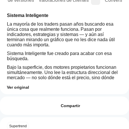
rial de versiones
Valoraciones de clientes
Conversaci
Sistema Inteligente
La mayoría de los traders pasan años buscando esa 
única cosa que realmente funciona. Pasan por 
indicadores, estrategias y sistemas — y aún así 
terminan mirando un gráfico que no les dice nada útil 
cuando más importa.
Sistema Inteligente fue creado para acabar con esa 
búsqueda.
Bajo la superficie, dos motores propietarios funcionan 
simultáneamente. Uno lee la estructura direccional del 
mercado — no solo dónde está el precio, sino dónde 
está el 
momentum
 comprometido. El otro detecta 
Ver original
cambios de presión en tiempo real, identificando los 
Perfil del indicador
momentos exactos en que el control cambia de manos 
¿Cómo
Categoría
entre compradores y vendedores. Ninguno de los dos 
puedo
Valoraciones: 0
del
motores funciona igual que cualquier indicador que 
empezar
Compartir
indicador
hayas usado antes.
Tendencia
a utilizar
Cuando ambos motores se alinean, el gráfico habla 
un
Tipo de
claramente. La 
Zona de Confluencia
 se ilumina entre 
indicador?
Valoraciones de clientes
resultado
Supertrend
las dos capas, dándote una lectura visual inmediata 