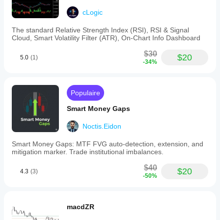
cLogic
The standard Relative Strength Index (RSI), RSI & Signal
Cloud, Smart Volatility Filter (ATR), On-Chart Info Dashboard
$30
$20
5.0
(1)
-34%
Populaire
Smart Money Gaps
Noctis.Eidon
Smart Money Gaps: MTF FVG auto-detection, extension, and
mitigation marker. Trade institutional imbalances.
$40
$20
4.3
(3)
-50%
macdZR