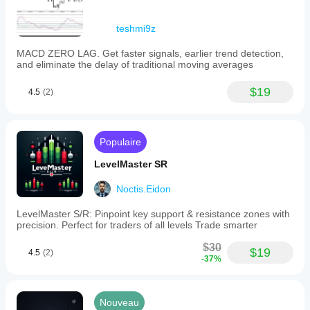
teshmi9z
MACD ZERO LAG. Get faster signals, earlier trend detection,
and eliminate the delay of traditional moving averages
$19
4.5
(2)
Populaire
LevelMaster SR
Noctis.Eidon
LevelMaster S/R: Pinpoint key support & resistance zones with
precision. Perfect for traders of all levels Trade smarter
$30
$19
4.5
(2)
-37%
Nouveau