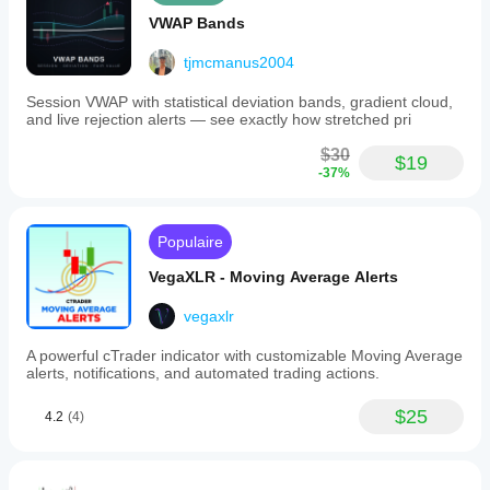
VWAP Bands
tjmcmanus2004
Session VWAP with statistical deviation bands, gradient cloud,
and live rejection alerts — see exactly how stretched pri
$30
$19
-37%
Populaire
VegaXLR - Moving Average Alerts
vegaxlr
A powerful cTrader indicator with customizable Moving Average
alerts, notifications, and automated trading actions.
$25
4.2
(4)