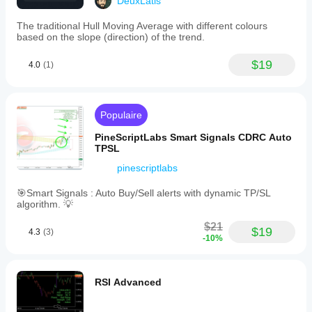
DeuxLatis
The traditional Hull Moving Average with different colours
based on the slope (direction) of the trend.
$19
4.0
(1)
Populaire
PineScriptLabs Smart Signals CDRC Auto
TPSL
pinescriptlabs
🎯Smart Signals : Auto Buy/Sell alerts with dynamic TP/SL
algorithm. 💡
$21
$19
4.3
(3)
-10%
RSI Advanced