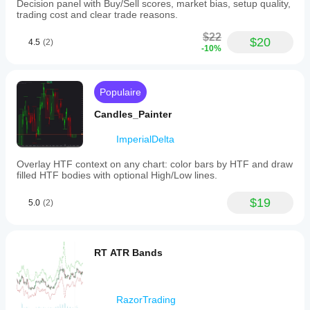
Decision panel with Buy/Sell scores, market bias, setup quality,
trading cost and clear trade reasons.
$22
$20
4.5
(2)
-10%
Populaire
Candles_Painter
ImperialDelta
Overlay HTF context on any chart: color bars by HTF and draw
filled HTF bodies with optional High/Low lines.
$19
5.0
(2)
RT ATR Bands
RazorTrading