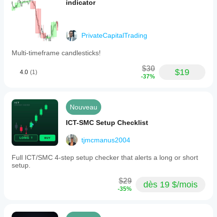
indicator
PrivateCapitalTrading
Multi-timeframe candlesticks!
$30
$19
4.0
(1)
-37%
Nouveau
ICT-SMC Setup Checklist
tjmcmanus2004
Full ICT/SMC 4-step setup checker that alerts a long or short
setup.
$29
dès 19 $/mois
-35%