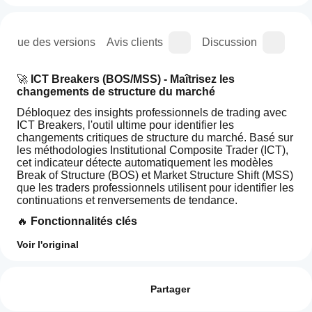
orique des versions
Avis clients
Discussion
Que
🚀 
ICT Breakers (BOS/MSS) - Maîtrisez les 
changements de structure du marché
Débloquez des insights professionnels de trading avec 
ICT Breakers, l'outil ultime pour identifier les 
changements critiques de structure du marché. Basé sur 
les méthodologies Institutional Composite Trader (ICT), 
cet indicateur détecte automatiquement les modèles 
Break of Structure (BOS) et Market Structure Shift (MSS) 
que les traders professionnels utilisent pour identifier les 
continuations et renversements de tendance.
🔥 
Fonctionnalités clés
🎯 Détection intelligente des signaux
Voir l'original
Profil de l'indicateur
Comment
Break of Structure (BOS)
 : Identifie les signaux de 
puis-je
continuation de tendance
Avis : 0
Market Structure Shift (MSS)
 : Repère les points 
commencer
Partager
potentiels de renversement de tendance
à utiliser un