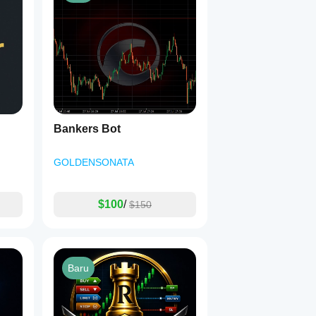
Bankers Bot
GOLDENSONATA
$100
/
$150
Baru