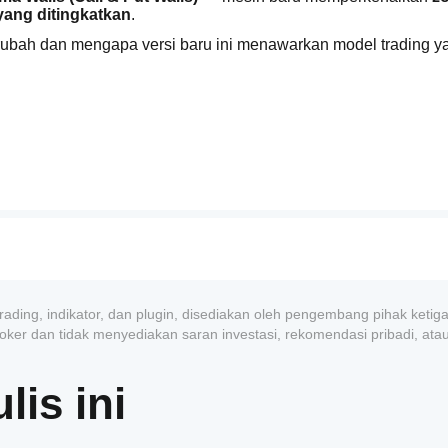
yang ditingkatkan
.
erubah dan mengapa versi baru ini menawarkan model trading ya
i atas Call Wall
 atau 
di bawah Put Wall
.
reakout sejati
.
ding
:
rading, indikator, dan plugin, disediakan oleh pengembang pihak ketig
roker dan tidak menyediakan saran investasi, rekomendasi pribadi, ata
lis ini