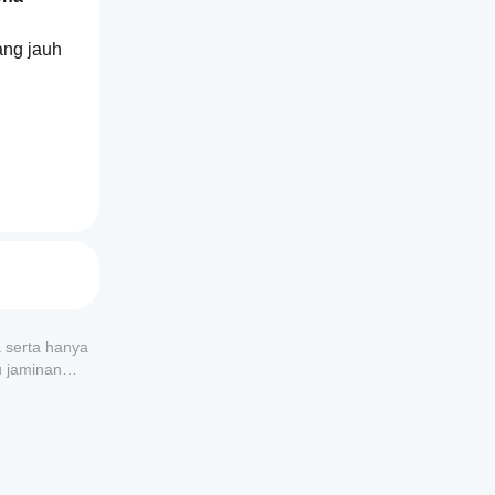
ng jauh 
a serta hanya
u jaminan