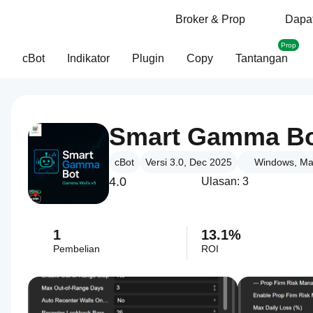
Broker & Prop
Dapat
Prop
cBot
Indikator
Plugin
Copy
Tantangan
Smart Gamma Bot
cBot
Versi 3.0, Dec 2025
Windows, Ma
4.0
Ulasan: 3
1
13.1%
Pembelian
ROI