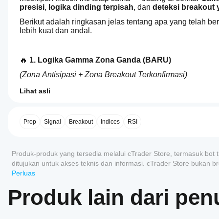
presisi
, 
logika dinding terpisah
, dan 
deteksi breakout 
Berikut adalah ringkasan jelas tentang apa yang telah b
lebih kuat dan andal.
🔥 
1. Logika Gamma Zona Ganda (BARU)
(Zona Antisipasi + Zona Breakout Terkonfirmasi)
Versi Lama:
Lihat asli
4.0
Profil trading
Bagaimana
Perdagangan dipicu 
hanya ketika harga menembus d
cara
Tidak ada pembedaan antara 
sentuhan
, 
palsu
, atau 
b
memulai
Prop
Signal
Breakout
Indices
RSI
Versi Baru:
cBot?
Sekarang Anda memiliki 
dua zona independen per din
Setelah
Ulasan: 3
Aplikasi
✅ 
Zona Antisipasi (Zona Dalam)
instalasi,
Produk-produk yang tersedia melalui cTrader Store, termasuk bot t
cTrader
mulai
ditujukan untuk akses teknis dan informasi. cTrader Store bukan b
Mendekati dinding → logika posisi awal.
5
0 %
mana yang
instance
apa pun tentang kinerja di masa mendatang.
Perluas
Dikendalikan oleh:
cloud
mendukung
4
100 %
CallWallProximityPercent
atau
cBot?
Produk lain dari penu
PutWallProximityPercent
3
0 %
lokal
Semua
2
dari
0 %
🚀 
Bagaimana
Zona Breakout Terkonfirmasi (Buffer Luar)
aplikasi
cBot.
cara
1
cTrader
0 %