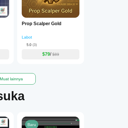
ng.
an (TIDAK BERUBAH)
Prop Scalper Gold
Labot
5.0
(3)
$79
/
$89
Muat lainnya
-firm” tetap utuh.
suka
Baru