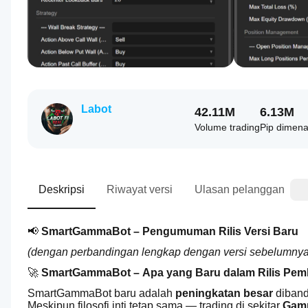
Labot
42.11M
6.13M
Volume trading
Pip dimen
Deskripsi
Riwayat versi
Ulasan pelanggan
📢 
SmartGammaBot – Pengumuman Rilis Versi Baru
(dengan perbandingan lengkap dengan versi sebelumnya 
🚀 
SmartGammaBot – Apa yang Baru dalam Rilis Pemb
SmartGammaBot baru adalah 
peningkatan besar
 diban
Meskipun filosofi inti tetap sama — trading di sekitar 
Gamm