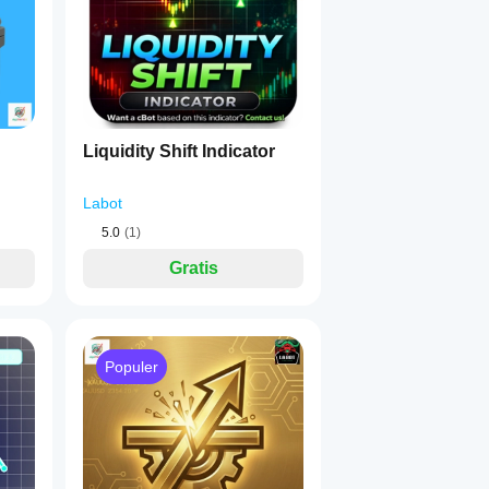
Liquidity Shift Indicator
Labot
secara visual — termasuk zona antisipasi dan zona breakout.
5.0
(1)
Gratis
INGKATKAN)
ulang zona sinyal.
Populer