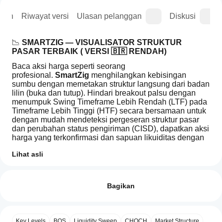
asan
Riwayat versi
Ulasan pelanggan
Diskusi
📉 
SMARTZIG — VISUALISATOR STRUKTUR 
PASAR TERBAIK ( VERSI 🇧🇷 RENDAH)
Baca aksi harga seperti seorang 
profesional. 
SmartZig
 menghilangkan kebisingan 
sumbu dengan memetakan struktur langsung dari badan 
lilin (buka dan tutup). Hindari breakout palsu dengan 
menumpuk Swing Timeframe Lebih Rendah (LTF) pada 
Timeframe Lebih Tinggi (HTF) secara bersamaan untuk 
dengan mudah mendeteksi pergeseran struktur pasar 
dan perubahan status pengiriman (CISD), dapatkan aksi 
harga yang terkonfirmasi dan sapuan likuiditas dengan 
mengandalkan buka tutup daripada sumbu. 
Lihat asli
Sembunyikan batang grafik untuk kejelasan lebih saat 
melakukan analisis teknikal Anda.
Bagaimana
Ringkasan AI
cara mulai
Ulasan: 0
✅ 
MENGAPA UPGRADE KE SMARTZIG?
SmartZig
menggunakan
Bagikan
is
Mesin Zigzag Ganda:
 Jalankan dua ZigZag 
a
indikator?
independen untuk melihat tren cepat dan lambat 
market
Setelah
structure
secara bersamaan.
Aplikasi
instalasi,
Ulasan pelanggan
visualization
Mode Grafik Telanjang:
 Sembunyikan semua 
Key Levels
BOS
Liquidity Sweep
CHOCH
Market Structure