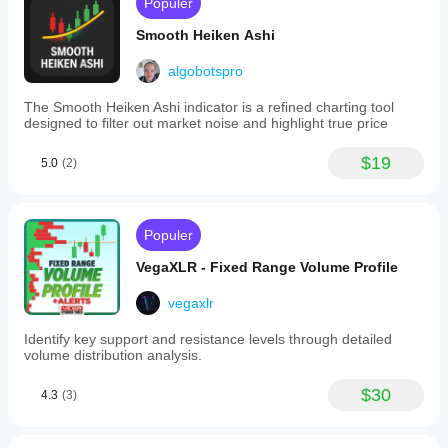
Populer
for
user
Smooth Heiken Ashi
guidance.
algobotspro
Profil indikator
Kategori
The Smooth Heiken Ashi indicator is a refined charting tool
indikator
designed to filter out market noise and highlight true price
Pola
Tipe
$19
5.0
(2)
output
Visualisasi
Persyaratan
Populer
data
VegaXLR - Fixed Range Volume Profile
Hanya batang
vegaxlr
Identify key support and resistance levels through detailed
volume distribution analysis.
$30
4.3
(3)