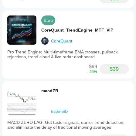
Baru
CoreQuant_TrendEngine_MTF_VIP
CoreQuant
Pro Trend Engine: Multi-timeframe EMA crosses, pullback
rejections, trend cloud & live radar dashboard.
$69
$39
-44%
macdZR
teshmi9z
MACD ZERO LAG. Get faster signals, earlier trend detection,
and eliminate the delay of traditional moving averages