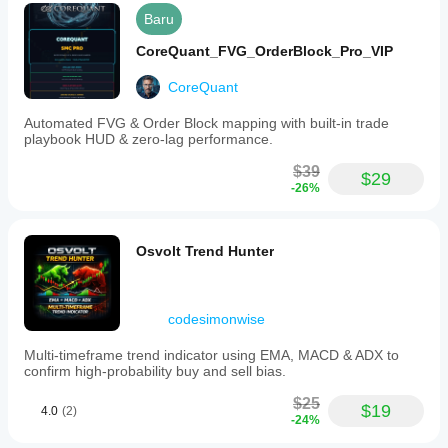
Baru
CoreQuant_FVG_OrderBlock_Pro_VIP
CoreQuant
Automated FVG & Order Block mapping with built-in trade
playbook HUD & zero-lag performance.
$39
$29
-26%
Osvolt Trend Hunter
codesimonwise
Multi-timeframe trend indicator using EMA, MACD & ADX to
confirm high-probability buy and sell bias.
$25
$19
4.0
(2)
-24%