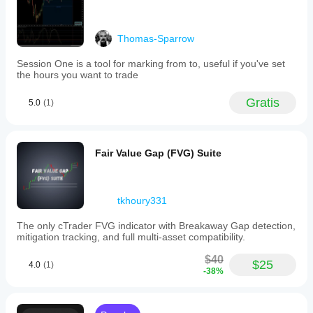
It
provides
a
Thomas-Sparrow
visual
tool
for
Session One is a tool for marking from to, useful if you've set
technical
the hours you want to trade
analysts
to
Gratis
5.0
(1)
read
price
action
more
accurately
Fair Value Gap (FVG) Suite
and
confirm
liquidity
events
tkhoury331
based
on
The only cTrader FVG indicator with Breakaway Gap detection,
open-
mitigation tracking, and full multi-asset compatibility.
close
pivots.
$40
$25
A
4.0
(1)
-38%
tutorial
video
is
available