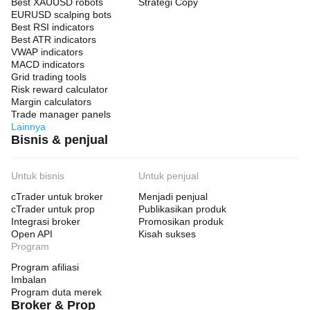
Best XAUUSD robots
Strategi Copy
EURUSD scalping bots
Best RSI indicators
Best ATR indicators
VWAP indicators
MACD indicators
Grid trading tools
Risk reward calculator
Margin calculators
Trade manager panels
Lainnya
Bisnis & penjual
Untuk bisnis
Untuk penjual
cTrader untuk broker
Menjadi penjual
cTrader untuk prop
Publikasikan produk
Integrasi broker
Promosikan produk
Open API
Kisah sukses
Program
Program afiliasi
Imbalan
Program duta merek
Broker & Prop