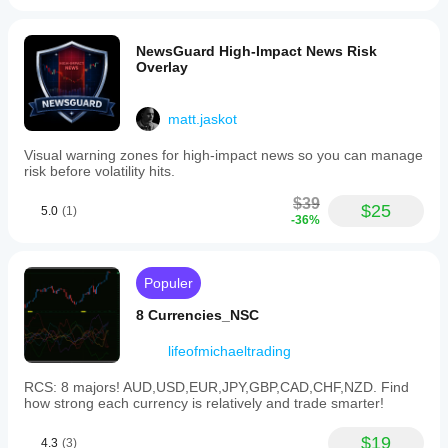
NewsGuard High-Impact News Risk
Overlay
matt.jaskot
Visual warning zones for high-impact news so you can manage
risk before volatility hits.
$39
$25
5.0
(1)
-36%
Populer
8 Currencies_NSC
lifeofmichaeltrading
RCS: 8 majors! AUD,USD,EUR,JPY,GBP,CAD,CHF,NZD. Find
how strong each currency is relatively and trade smarter!
$19
4.3
(3)