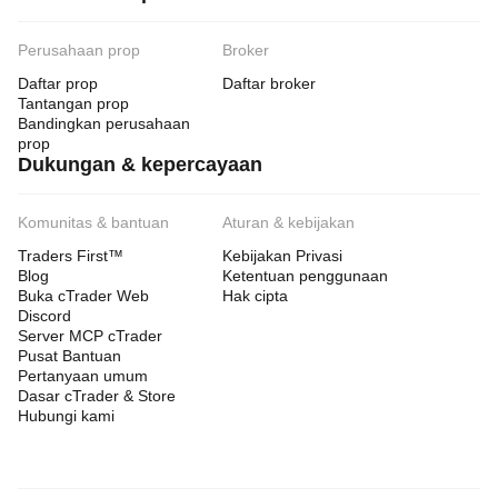
Perusahaan prop
Broker
Daftar prop
Daftar broker
Tantangan prop
Bandingkan perusahaan
prop
Dukungan & kepercayaan
Komunitas & bantuan
Aturan & kebijakan
Traders First™
Kebijakan Privasi
Blog
Ketentuan penggunaan
Buka cTrader Web
Hak cipta
Discord
Server MCP cTrader
Pusat Bantuan
Pertanyaan umum
Dasar cTrader & Store
Hubungi kami