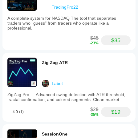
toggle
TradingPro22
to
declutter
the
A complete system for NASDAQ The tool that separates
chart.
traders who "guess" from traders who operate like a
SmartZig
professional.
is
tagged
$45
$35
for
-23%
key
levels,
break
of
Zig Zag ATR
structure
(BOS),
liquidity
sweeps
Labot
and
grabs,
ZigZag Pro — Advanced swing detection with ATR threshold,
change
fractal confirmation, and colored segments. Clean market
of
character
$29
$19
(CHOCH),
4.0
(1)
-35%
market
structure,
and
support/resistance
SessionOne
analysis.