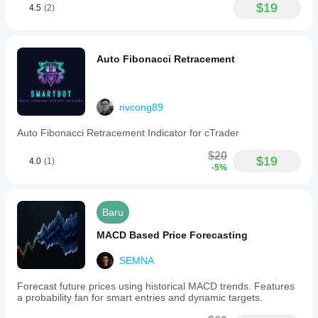
$19
4.5
(2)
Auto Fibonacci Retracement
nvcong89
Auto Fibonacci Retracement Indicator for cTrader
$20
$19
4.0
(1)
-5%
Baru
MACD Based Price Forecasting
SEMNA
Forecast future prices using historical MACD trends. Features
a probability fan for smart entries and dynamic targets.