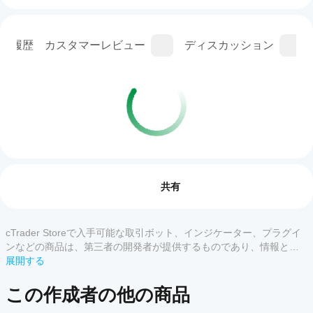
ン履歴
カスタマーレビュー
ディスカッション
インジケーターのプロフィール
イン
ジケ
レビュー: 0
ータ
共有
ーの
使用
を開
cTrader Storeで入手可能な取引ボット、インジケーター、プラグイ
カスタマーレビュー
始す
ンなどの商品は、第三者の開発者が提供するものであり、情報と技
るに
術の取得のみを目的としてご利用いただけます。cTrader Storeはブ
展開する
すべて
5
4
3
2
はど
ローカーではなく、投資助言や個人的な推奨を行うことも、将来の
うす
パフォーマンスを保証することもありません。
この作成者の他の商品
この
れば
商品