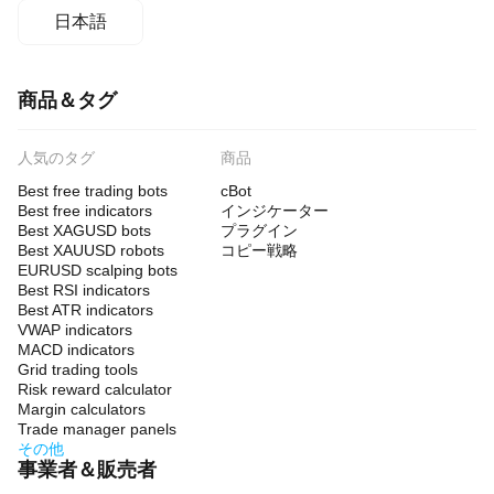
日本語
商品＆タグ
人気のタグ
商品
Best free trading bots
cBot
Best free indicators
インジケーター
Best XAGUSD bots
プラグイン
Best XAUUSD robots
コピー戦略
EURUSD scalping bots
Best RSI indicators
Best ATR indicators
VWAP indicators
MACD indicators
Grid trading tools
Risk reward calculator
Margin calculators
Trade manager panels
その他
事業者＆販売者