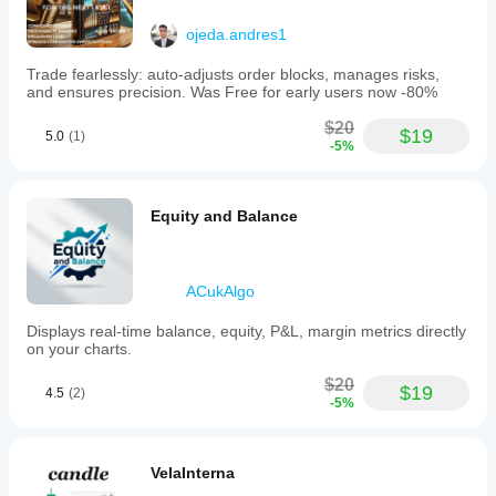
ojeda.andres1
Trade fearlessly: auto-adjusts order blocks, manages risks,
and ensures precision. Was Free for early users now -80%
$20
$19
5.0
(1)
-5%
Equity and Balance
ACukAlgo
Displays real-time balance, equity, P&L, margin metrics directly
on your charts.
$20
$19
4.5
(2)
-5%
VelaInterna