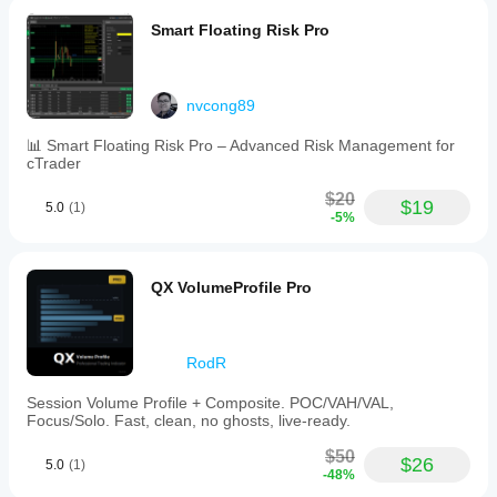
Smart Floating Risk Pro
nvcong89
📊 Smart Floating Risk Pro – Advanced Risk Management for
cTrader
$20
$19
5.0
(1)
-5%
QX VolumeProfile Pro
RodR
Session Volume Profile + Composite. POC/VAH/VAL,
Focus/Solo. Fast, clean, no ghosts, live-ready.
$50
$26
5.0
(1)
-48%