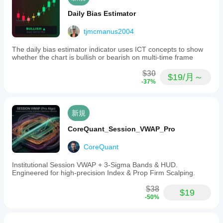
Daily Bias Estimator
tjmcmanus2004
The daily bias estimator indicator uses ICT concepts to show
whether the chart is bullish or bearish on multi-time frame
$30
$19/月～
-37%
新規
CoreQuant_Session_VWAP_Pro
CoreQuant
Institutional Session VWAP + 3-Sigma Bands & HUD.
Engineered for high-precision Index & Prop Firm Scalping.
$38
$19
-50%