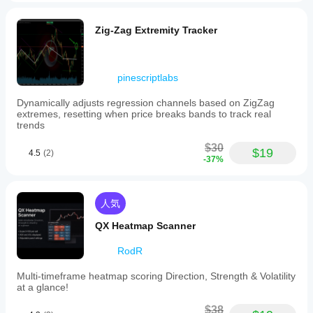
Zig-Zag Extremity Tracker
pinescriptlabs
Dynamically adjusts regression channels based on ZigZag
extremes, resetting when price breaks bands to track real
trends
$30
$19
4.5
(2)
-37%
人気
QX Heatmap Scanner
RodR
Multi-timeframe heatmap scoring Direction, Strength & Volatility
at a glance!
$38