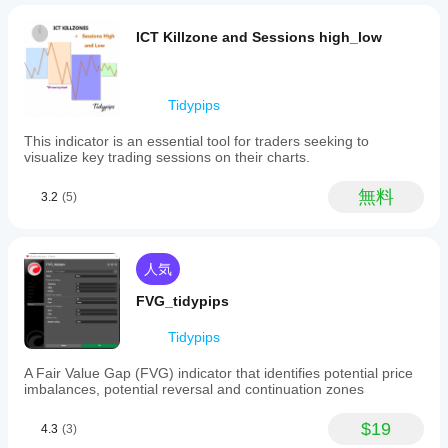
よい
には
です
まだ
ICT Killzone and Sessions high_low
か？
レビ
ュー
インジ
Storeの
があ
ケータ
インジ
りま
ーをイ
Tidypips
ケータ
せ
ンスト
ん。
ールし
ーをサ
This indicator is an essential tool for traders seeking to
お使
たら、
ポート
visualize key trading sessions on their charts.
いに
インス
してい
なっ
タンス
るのは
無料
3.2
(5)
たこ
を追加
どの
とが
する
cTrader
ある
と、テ
アプリ
方
クニカ
人気
です
は、
ル分析
か？
ぜひ
にイン
FVG_tidypips
レビ
ジケー
カスタム
イン
ュー
ターを
インジケ
Tidypips
をお
使用で
ジケ
ーターは
願い
きるよ
ータ
A Fair Value Gap (FVG) indicator that identifies potential price
cTrader
しま
うにな
imbalances, potential reversal and continuation zones
Windows
ーを
す。
りま
と
テス
す。
cTrader
$19
4.3
(3)
トす
Macでの