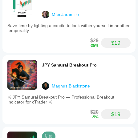
MtecJaramillo
Save time by lighting a candle to look within yourself in another
temporality
$29
$19
-35%
JPY Samurai Breakout Pro
Magnus.Blackstone
⚔️ JPY Samurai Breakout Pro — Professional Breakout
Indicator for cTrader ⚔️
$20
$19
-5%
新規