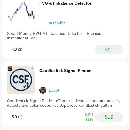
FVG & Imbalance Detector
teshmi9z
Smart Money FVG & Imbalance Detector – Precision
Institutional Tool
$19
4.0
(2)
Candlestick Signal Finder
Labot
Candlestick Signal Finder: cTrader indicator that automatically
detects and color-codes key Japanese candlestick pattern
$29
$19
5.0
(1)
-35%