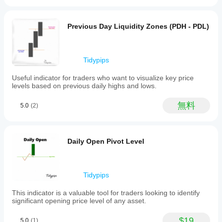
るに
み利用可
はど
能です。
うす
Previous Day Liquidity Zones (PDH - PDL)
れば
よい
です
Tidypips
か？
さま
Useful indicator for traders who want to visualize key price
イン
ざま
levels based on previous daily highs and lows.
ジケ
な通
ータ
貨ペ
無料
5.0
(2)
アや
ーの
期間
パラ
に
イ
メー
ンジ
ター
Daily Open Pivot Level
ケー
を調
ター
整す
を適
べき
用
し
Tidypips
です
て、
か？
さま
This indicator is a valuable tool for traders looking to identify
ざま
はい。
significant opening price level of any asset.
な市
パラメ
場環
ーター
$19
5.0
(1)