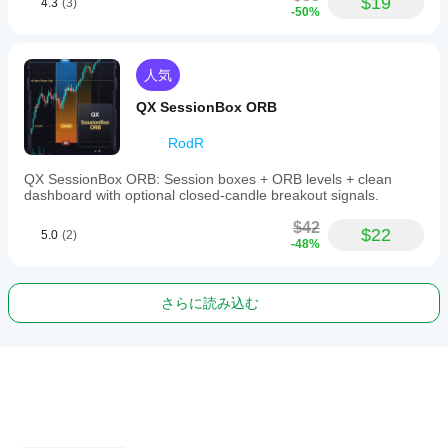
$19
4.3
(3)
-50%
人気
QX SessionBox ORB
RodR
QX SessionBox ORB: Session boxes + ORB levels + clean
dashboard with optional closed-candle breakout signals.
$42
$22
5.0
(2)
-48%
さらに読み込む