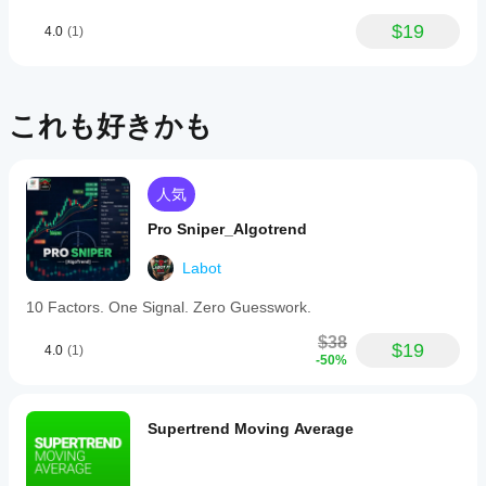
$19
4.0
(1)
これも好きかも
人気
Pro Sniper_Algotrend
Labot
10 Factors. One Signal. Zero Guesswork.
$38
$19
4.0
(1)
-50%
Supertrend Moving Average