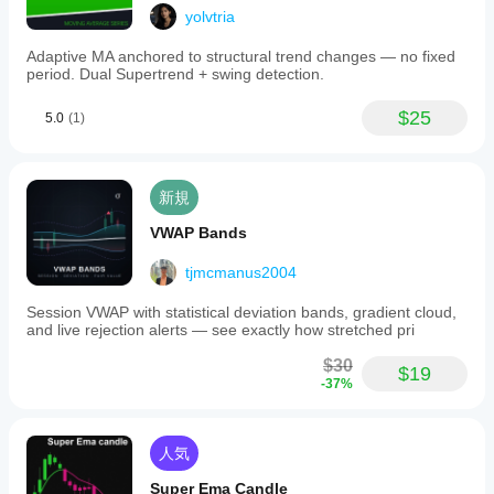
yolvtria
Adaptive MA anchored to structural trend changes — no fixed
period. Dual Supertrend + swing detection.
$25
5.0
(1)
新規
VWAP Bands
tjmcmanus2004
Session VWAP with statistical deviation bands, gradient cloud,
and live rejection alerts — see exactly how stretched pri
$30
$19
-37%
人気
Super Ema Candle