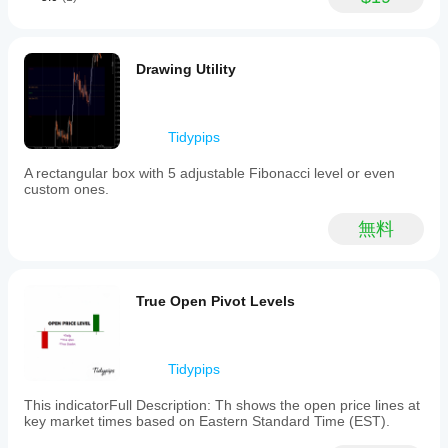
境で
を変更
の挙
するこ
動を
とで、
ご確
インジ
Drawing Utility
認く
ケータ
ださ
ーを戦
い。
略に適
応させ
Tidypips
ること
ができ
A rectangular box with 5 adjustable Fibonacci level or even
custom ones.
ます。
無料
True Open Pivot Levels
Tidypips
This indicatorFull Description: Th shows the open price lines at
key market times based on Eastern Standard Time (EST).