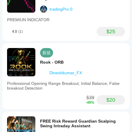
tradingPro.0
PREMIUN INDICATOR
$25
4.0
(1)
新規
Rook - ORB
Dineshkumar_FX
Professional Opening Range Breakout, Initial Balance, False
breakout Detection
$39
$20
-49%
FREE Risk Reward Guardian Scalping
Swing Intraday Assistant