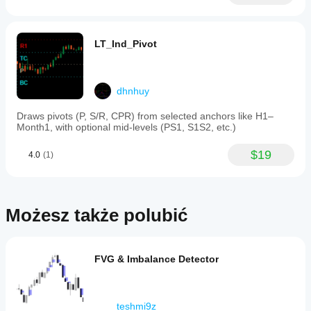
LT_Ind_Pivot
dhnhuy
Draws pivots (P, S/R, CPR) from selected anchors like H1–
Month1, with optional mid-levels (PS1, S1S2, etc.)
$19
4.0
(1)
Możesz także polubić
FVG & Imbalance Detector
teshmi9z