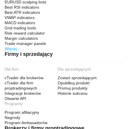
EURUSD scalping bots
Best RSI indicators
Best ATR indicators
VWAP indicators
MACD indicators
Grid trading tools
Risk reward calculator
Margin calculators
Trade manager panels
Więcej
Firmy i sprzedający
Dla firm
Dla sprzedających
cTrader dla brokerów
Zostań sprzedającym
cTrader dla firm
Opublikuj produkt
proptradingowych
Promuj produkty
Integracje brokerów
Historie sukcesu
Otwarte API
Programy
Program afiliacyjny
Nagrody
Program Ambasadorów
Brokerzy i firmy proptradingowe