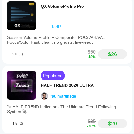
QX VolumeProfile Pro
RodR
Session Volume Profile + Composite. POC/VAH/VAL,
Focus/Solo. Fast, clean, no ghosts, live-ready.
$50
$26
5.0
(1)
-48%
Popularne
HALF TREND 2026 ULTRA
raulmartinsde
🚀 HALF TREND Indicator - The Ultimate Trend Following
System 🚀
$25
$20
4.5
(2)
-20%