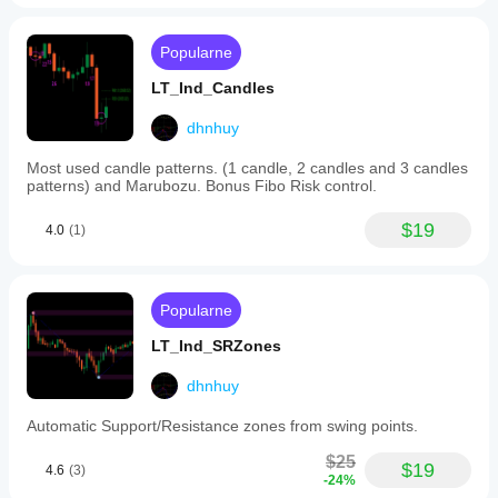
Popularne
LT_Ind_Candles
dhnhuy
Most used candle patterns. (1 candle, 2 candles and 3 candles
patterns) and Marubozu. Bonus Fibo Risk control.
$19
4.0
(1)
Popularne
LT_Ind_SRZones
dhnhuy
Automatic Support/Resistance zones from swing points.
$25
$19
4.6
(3)
-24%