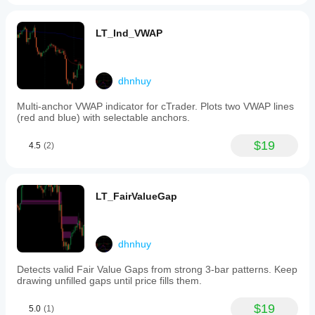
LT_Ind_VWAP
dhnhuy
Multi-anchor VWAP indicator for cTrader. Plots two VWAP lines
(red and blue) with selectable anchors.
$19
4.5
(2)
LT_FairValueGap
dhnhuy
Detects valid Fair Value Gaps from strong 3-bar patterns. Keep
drawing unfilled gaps until price fills them.
$19
5.0
(1)