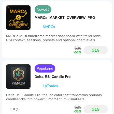
Nowość
MARCs_MARKET_OVERVIEW_PRO
MARCs
MARCs Multi-timeframe market dashboard with trend rows,
RSI context, sessions, presets and optional chart levels.
$38
$19
-50%
Popularne
Delta-RSI Candle Pro
LpTrades
Delta RSI Candle Pro, the indicator that transforms ordinary
candlesticks into powerful momentum visualizers.
$29
$19
5.0
(1)
-35%