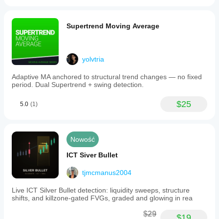
Supertrend Moving Average
yolvtria
Adaptive MA anchored to structural trend changes — no fixed
period. Dual Supertrend + swing detection.
$25
5.0
(1)
Nowość
ICT Siver Bullet
tjmcmanus2004
Live ICT Silver Bullet detection: liquidity sweeps, structure
shifts, and killzone-gated FVGs, graded and glowing in rea
$29
$19