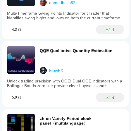
ahmedbello82
Multi-Timeframe Swing Points Indicator for cTrader that
identifies swing highs and lows on both the current timeframe.
$19
4.3
(3)
QQE Qualitative Quantity Estimation
FlowFX
Unlock trading precision with QQE! Dual QQE indicators with a
Bollinger Bands zero line provide clear buy/sell signals.
$19
5.0
(1)
zh-cn Variety Period clock
panel（multilanguage）