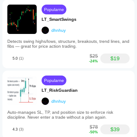
strategii.
Wystarczająco to klucz do zwycięstwa.
Popularne
LT_SmartSwings
dhnhuy
Detects swing highs/lows, structure, breakouts, trend lines, and
fibs — great for price action trading.
$25
$19
5.0
(1)
-24%
Popularne
LT_RiskGuardian
dhnhuy
Auto-manages SL, TP, and position size to enforce risk
discipline. Never enter a trade without a plan again.
$78
$39
4.3
(3)
-50%