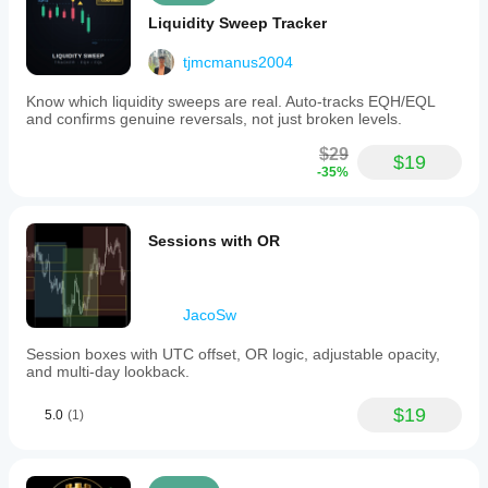
Liquidity Sweep Tracker
tjmcmanus2004
Know which liquidity sweeps are real. Auto-tracks EQH/EQL
and confirms genuine reversals, not just broken levels.
$29
$19
-35%
Sessions with OR
JacoSw
Session boxes with UTC offset, OR logic, adjustable opacity,
and multi-day lookback.
$19
5.0
(1)