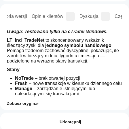
istoria wersji
Opinie klientów
Dyskusja
Częste
Uwaga: Testowano tylko na cTrader Windows.
LT_Ind_TradeNet
 to skoncentrowany wskaźnik 
śledzący zyski dla 
jednego symbolu handlowego
.
Pomaga traderom zachować dyscyplinę, pokazując, ile 
zarobili w bieżącym dniu, tygodniu i miesiącu — 
podzielone na wyraźne stany transakcji.
Stany
NoTrade
 – brak otwartej pozycji
Fresh
 – nowe transakcje w kierunku dziennego celu
Manage
 – zarządzanie istniejącymi lub 
nakładającymi się transakcjami
Leftover
 – pozostałe transakcje po osiągnięciu celu 
Zobacz oryginał
lub zakończeniu sesji
Profil wskaźnika
Jak mogę
Wyświetlane metryki
zacząć
Opinie: 1
FreshNet
 – zysk netto z transakcji jednostronnych
używać
Udostępnij
ManageNet
 – 
zysk netto ze wszystkich 
wskaźnika?
5
100 %