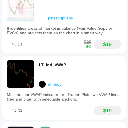
pinescriptlabs
It identifies areas of market imbalance (Fair Value Gaps or
FVGs) and projects them on the chart in a smart way
$20
$19
4.0
(1)
-5%
LT_Ind_VWAP
dhnhuy
Multi-anchor VWAP indicator for cTrader. Plots two VWAP lines
(red and blue) with selectable anchors.
$19
4.5
(2)