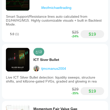
lifeofmichaeltrading
Smart Support/Resistance lines auto calculated from
D1/H4/H1/M15. Highly customizable visuals + built in Backtest
Mode.
$25
$19
5.0
(1)
-24%
신규
ICT Siver Bullet
tjmcmanus2004
Live ICT Silver Bullet detection: liquidity sweeps, structure
shifts, and killzone-gated FVGs, graded and glowing in rea
$29
$19
-35%
Momentum Fair Value Gap