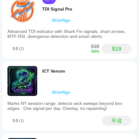
TDI Signal Pro
BrickAlgo
Advanced TDI indicator with Shark Fin signals, chart arrows,
MTF RSI, divergence detection and smart alerts.
$38
$19
5.0
(2)
-50%
ICT Venom
BrickAlgo
Marks NY session range, detects wick sweeps beyond box
edges.. One signal per day. Overlay, no repainting!
무료
5.0
(1)