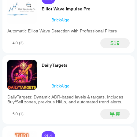
에서
나
지표
Elliot Wave Impulse Pro
요?
가
예,
어떻
BrickAlgo
매개
게
변수
Automatic Elliott Wave Detection with Professional Filters
작동
를
하는
수정
지
$19
4.0
(2)
하여
이해
자신
할
의
수
전략
있습
DailyTargets
에
니
맞게
다.
지표
를
BrickAlgo
조정
할
DailyTargets: Dynamic ADR-based levels & targets. Includes
수
Buy/Sell zones, previous Hi/Lo, and automated trend alerts.
있습
니
무료
5.0
(1)
다.
인기