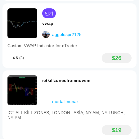
인기
vwap
aggelospr2125
Custom VWAP Indicator for cTrader
$26
4.6
(3)
ictkillzonesfromnovem
mertalimunar
ICT ALL KİLL ZONES, LONDON , ASİA, NY AM, NY LUNCH,
NY PM
$19