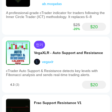
ab.moqadas
A professional-grade cTrader indicator for traders following the
Inner Circle Trader (ICT) methodology. It replaces 6–8
$25
$20
-20%
인기
VegaXLR - Auto Support and Resistance
vegaxlr
cTrader Auto Support & Resistance detects key levels with
Fibonacci analysis and sends real-time trading alerts.
$20
4.3
(3)
Frac Support Resistance V1