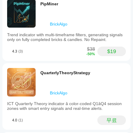
PipMiner
BrickAlgo
Trend indicator with multi-timeframe filters, generating signals
only on fully completed bricks & candles. No Repaint.
$38
$19
4.3
(3)
-50%
QuarterlyTheoryStrategy
BrickAlgo
ICT Quarterly Theory indicator â color-coded Q1âQ4 session
zones with smart entry signals and real-time alerts.
무료
4.0
(1)