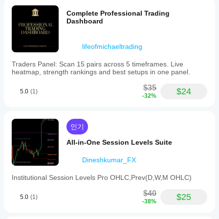
Complete Professional Trading
Dashboard
lifeofmichaeltrading
Traders Panel: Scan 15 pairs across 5 timeframes. Live
heatmap, strength rankings and best setups in one panel.
$35
$24
5.0
(1)
-32%
인기
All-in-One Session Levels Suite
Dineshkumar_FX
Institutional Session Levels Pro OHLC,Prev(D,W,M OHLC)
$40
$25
5.0
(1)
-38%