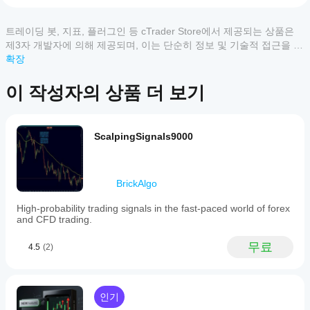
어
도 신호를 제공하며, 
강한
 및 
약한
 설정을 별도로 시각
떻
화합니다.
게
♻️ 
자동 신호 관리
 – 구성 가능한 기록, 자동 정리 및 
트레이딩 봇, 지표, 플러그인 등 cTrader Store에서 제공되는 상품은
고객 리뷰
사
명확한 차트 표시 기능을 제공합니다.
제3자 개발자에 의해 제공되며, 이는 단순히 정보 및 기술적 접근을 목
용
적으로 제공된 것입니다. cTrader Store는 중개인이 아니며, 투자 조
확장
✅ 왜 Heikin Ashi Trend Strength Pro를 선택해야 하나
모두
5
4
3
2
1
할
언, 개인별 추천 또는 향후 성과에 대한 어떠한 보장도 제공하지 않습
요?
수
니다.
이 작성자의 상품 더 보기
이
기본 Heikin Ashi 지표와 달리, 이 도구는 
있
추세 강도, 시장 
상
구조, 거래량 확인, 상위 시간대 분석
을 하나의 지표에 결
나
품
합했습니다.
요?
에
거래 결정에서 
명확성, 정확성, 자신감
을 원하는 트레이더
ScalpingSignals9000
설치
대
를 위해 만들어졌습니다.
어떤
후
한
cTrader
인스
리
🚀 거래를 한 단계 업그레이드하세요
앱이
턴스
뷰
BrickAlgo
Heikin Ashi Trend Strength Pro로 시장에 대한 더 깊은 통
를
Store의
가
찰을 얻고 잘못된 신호를 피하세요.
추가
아
지표를
High-probability trading signals in the fast-paced world of forex
당신이 
스캘퍼, 스윙 트레이더, 또는 장기 추세 추종자
라
하여
직
지원하
and CFD trading.
면, 이 도구는 
높은 확률의 설정
을 식별하는 데 필요한 우
기술
없
나요?
위를 제공합니다.
분석
습
무료
4.5
(2)
맞춤형
을
니
지
👉 오늘 바로 
Heikin Ashi Trend Strength Pro
를 거래 
지표는
위한
다.
도구에 추가하고 더 자신감 있게 거래하세요!
표
cTrader
지표
이
를
Windows
를
미
인기
및 Mac에
어
사용
사