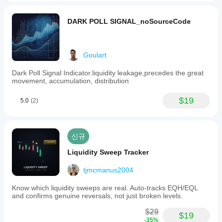
DARK POLL SIGNAL_noSourceCode
Goulart
Dark Poll Signal Indicator.liquidity leakage,precedes the great
movement, accumulation, distribution
$19
5.0
(2)
신규
Liquidity Sweep Tracker
tjmcmanus2004
Know which liquidity sweeps are real. Auto-tracks EQH/EQL
and confirms genuine reversals, not just broken levels.
$29
$19
-35%