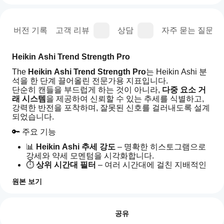
명
버전 기록
고객 리뷰
상담
자주 묻는 질문(FA
Heikin Ashi Trend Strength Pro
The 
Heikin Ashi Trend Strength Pro
는 Heikin Ashi 분
석을 한 단계 끌어올린 전문가용 지표입니다.
단순히 캔들을 부드럽게 하는 것이 아니라, 
다중 요소 거
래 시스템
을 제공하여 신뢰할 수 있는 추세를 식별하고, 
강력한 반전을 포착하며, 잘못된 신호를 걸러내도록 설계
되었습니다.
🔑 주요 기능
📊 
Heikin Ashi 추세 강도
 – 명확한 히스토그램으로 
강세와 약세 모멘텀을 시각화합니다.
⏱️ 
상위 시간대 필터
 – 여러 시간대에 걸친 지배적인 
추세로 거래를 확인합니다.
원본 보기
🔊 
거래량 강도 분석
 – 추가 확인을 위해 비정상적인 
지표 프로필
거래 활동 급증을 감지합니다.
지
🏗️ 
시장 구조 감지
 – 더 나은 추세 매핑을 위해 스윙 
표
리뷰: 0
고점과 저점을 자동으로 강조합니다.
를
공유
🎯 
스마트 신호 생성
 – 여러 조건에 기반한 매수 및 매