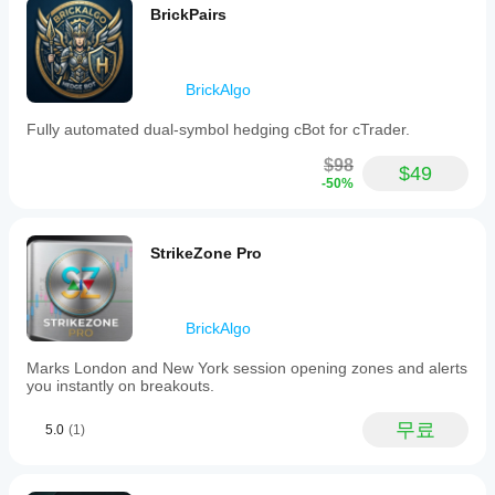
BrickPairs
BrickAlgo
Fully automated dual-symbol hedging cBot for cTrader.
$98
$49
-50%
StrikeZone Pro
BrickAlgo
Marks London and New York session opening zones and alerts
you instantly on breakouts.
무료
5.0
(1)