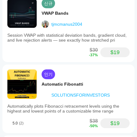
신규
VWAP Bands
tjmcmanus2004
Session VWAP with statistical deviation bands, gradient cloud,
and live rejection alerts — see exactly how stretched pri
$30
$19
-37%
인기
Automatic Fibonatti
SOLUTIONSFORINVESTORS
Automatically plots Fibonacci retracement levels using the
highest and lowest points of a customizable time range
$38
$19
5.0
(2)
-50%