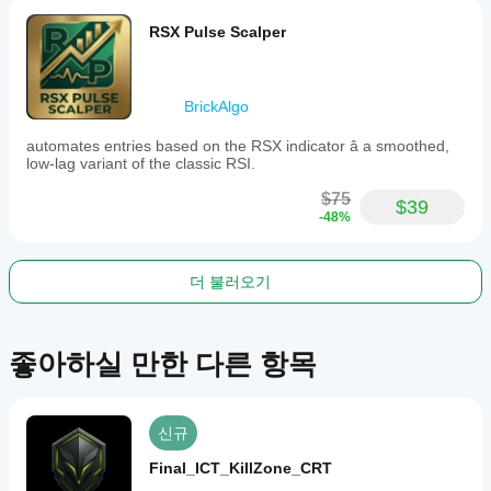
RSX Pulse Scalper
BrickAlgo
automates entries based on the RSX indicator â a smoothed,
low-lag variant of the classic RSI.
$75
$39
-48%
더 불러오기
좋아하실 만한 다른 항목
신규
Final_ICT_KillZone_CRT