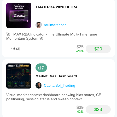
TMAX RBA 2026 ULTRA
raulmartinsde
🚀 TMAX RBA Indicator - The Ultimate Multi-Timeframe
Momentum System 🚀
$25
$20
4.6
(3)
-20%
신규
Market Bias Dashboard
CapitalSol_Trading
Visual market context dashboard showing bias states, CE
positioning, session status and sweep context.
$39
$23
-42%