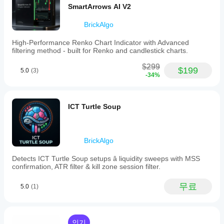
서만 사
떻
할
용
SmartArrows AI V2
용할 수
게
수
해
있습니
있습
테
보
BrickAlgo
다.
니
셨
스
다.
나
트
High-Performance Renko Chart Indicator with Advanced
요?
filtering method - built for Renko and candlestick charts.
할
다
수
$299
른
$199
5.0
(3)
있
-34%
사
나
람
요?
들
에
다양
ICT Turtle Soup
지
게
한
표
가
심벌
매
장
및
먼
기간
개
BrickAlgo
저
에
변
소
지표
Detects ICT Turtle Soup setups â liquidity sweeps with MSS
수
개
confirmation, ATR filter & kill zone session filter.
를
를
해
적용
조
주
하여
무료
5.0
(1)
정
세
다양
해
요!
한
야
시장
하
조건
인기