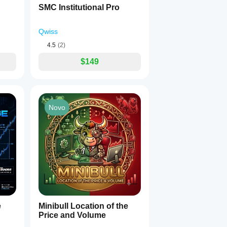
SMC Institutional Pro
Qwiss
4.5
(2)
$149
Novo
e
Minibull Location of the
Price and Volume