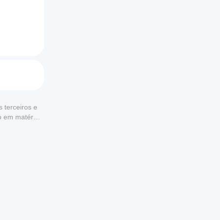
utos nas 
é quase 
 terceiros e
to em matéria