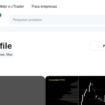
bter o cTrader
Para empresas
p
ile
P
ows, Mac