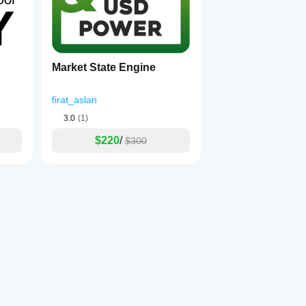
Market State Engine
os
firat_aslan
3.0
(1)
ros foi intencionalmente mantido limitado. Usuários que necess
$220
/
$300
atar diretamente. Uma versão avançada dedicada pode ser la