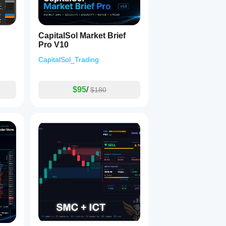
CapitalSol Market Brief
Pro V10
CapitalSol_Trading
$95
/
$180