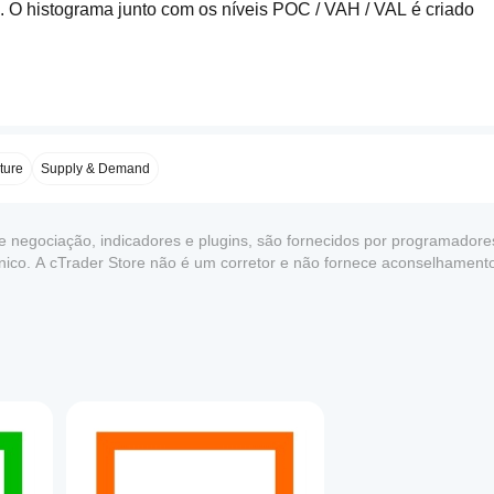
l. O histograma junto com os níveis POC / VAH / VAL é criado 
e desejado e, se necessário, definir um limite de Duração em Min
andles como um ímã, o alinhamento incorreto ou uso acidental 
ture
Supply & Demand
de negociação, indicadores e plugins, são fornecidos por programadores
écnico. A cTrader Store não é um corretor e não fornece aconselhamen
 diferentes para representar a força do POC:
e desempenho no futuro.
1