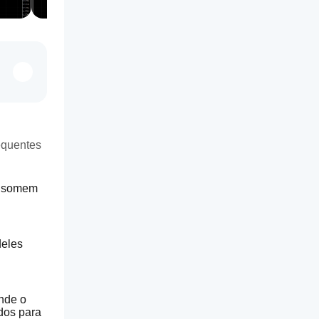
equentes
onsomem 
eles 
nde o 
os para 