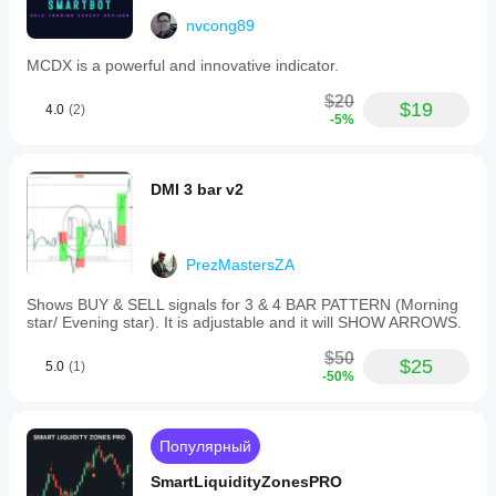
nvcong89
MCDX is a powerful and innovative indicator.
$20
$19
4.0
(2)
-5%
DMI 3 bar v2
PrezMastersZA
Shows BUY & SELL signals for 3 & 4 BAR PATTERN (Morning
star/ Evening star). It is adjustable and it will SHOW ARROWS.
$50
$25
5.0
(1)
-50%
Популярный
SmartLiquidityZonesPRO