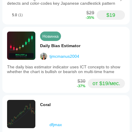
detects and color-codes key Japanese candlestick pattern
чувствительность, цвета и предпочтения 
оповещений
$29
$19
5.0
(1)
-35%
Один индикатор для ВСЕХ ваших пар!
 Будь вы 
трейдером основных, минорных или экзотических 
пар, этот адаптивный инструмент обеспечивает 
последовательный, надёжный анализ пивотов и 
Новинка
обнаружение прорывов по всему вашему списку 
наблюдения.
Daily Bias Estimator
"Наконец-то один индикатор, который идеально 
tjmcmanus2004
работает со всеми моими парами - от EUR/USD до 
экзотических кроссов. Настоящее открытие для 
The daily bias estimator indicator uses ICT concepts to show
мультипарной торговли!"
whether the chart is bullish or bearish on multi-time frame
$30
от $19/мес.
-37%
Coral
dfjmax