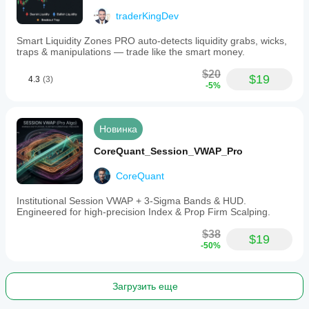
traderKingDev
Smart Liquidity Zones PRO auto-detects liquidity grabs, wicks,
traps & manipulations — trade like the smart money.
$20
$19
4.3
(3)
-5%
Новинка
CoreQuant_Session_VWAP_Pro
CoreQuant
Institutional Session VWAP + 3-Sigma Bands & HUD.
Engineered for high-precision Index & Prop Firm Scalping.
$38
$19
-50%
Загрузить еще