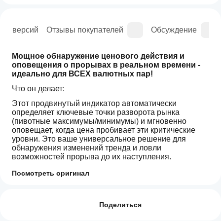
рия версий
Отзывы покупателей
Обсуждение
Мощное обнаружение ценового действия и 
оповещения о прорывах в реальном времени - 
идеально для ВСЕХ валютных пар!
Что он делает:
Этот продвинутый индикатор автоматически 
определяет ключевые точки разворота рынка 
(пивотные максимумы/минимумы) и мгновенно 
оповещает, когда цена пробивает эти критические 
уровни. Это ваше универсальное решение для 
обнаружения изменений тренда и ловли 
возможностей прорыва до их наступления.
Как это работает:
Посмотреть оригинал
Профиль индикатора
Как начать
Умное обнаружение пивотов
: Использует 
пользоваться
сложные алгоритмы для поиска значимых 
Отзывы: 0
максимумов и минимумов, которые служат 
индикатором?
Поделиться
поддержкой/сопротивлением
После