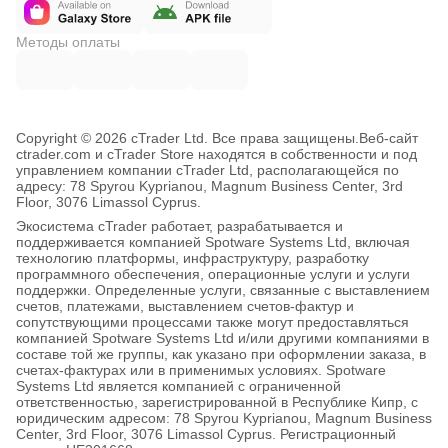
Методы оплаты
Copyright © 2026 cTrader Ltd. Все права защищены.
Веб-сайт
ctrader.com и cTrader Store находятся в собственности и под
управлением компании cTrader Ltd, располагающейся по
адресу: 78 Spyrou Kyprianou, Magnum Business Center, 3rd
Floor, 3076 Limassol Cyprus.
Экосистема cTrader работает, разрабатывается и
поддерживается компанией Spotware Systems Ltd, включая
технологию платформы, инфраструктуру, разработку
программного обеспечения, операционные услуги и услуги
поддержки. Определенные услуги, связанные с выставлением
счетов, платежами, выставлением счетов-фактур и
сопутствующими процессами также могут предоставляться
компанией Spotware Systems Ltd и/или другими компаниями в
составе той же группы, как указано при оформлении заказа, в
счетах-фактурах или в применимых условиях. Spotware
Systems Ltd является компанией с ограниченной
ответственностью, зарегистрированной в Республике Кипр, с
юридическим адресом: 78 Spyrou Kyprianou, Magnum Business
Center, 3rd Floor, 3076 Limassol Cyprus. Регистрационный