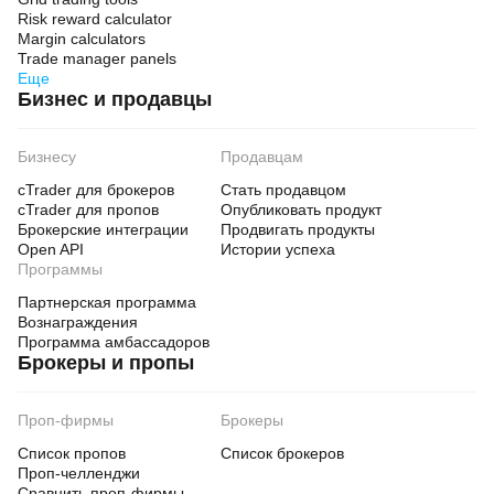
Risk reward calculator
Margin calculators
Trade manager panels
Еще
Бизнес и продавцы
Бизнесу
Продавцам
cTrader для брокеров
Стать продавцом
cTrader для пропов
Опубликовать продукт
Брокерские интеграции
Продвигать продукты
Open API
Истории успеха
Программы
Партнерская программа
Вознаграждения
Программа амбассадоров
Брокеры и пропы
Проп-фирмы
Брокеры
Список пропов
Список брокеров
Проп-челленджи
Сравнить проп-фирмы