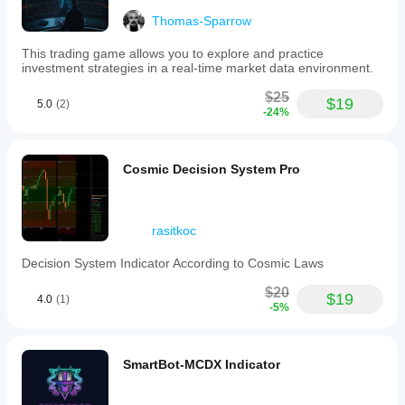
Thomas-Sparrow
This trading game allows you to explore and practice
investment strategies in a real-time market data environment.
$25
$19
5.0
(2)
-24%
Cosmic Decision System Pro
rasitkoc
Decision System Indicator According to Cosmic Laws
$20
$19
4.0
(1)
-5%
SmartBot-MCDX Indicator