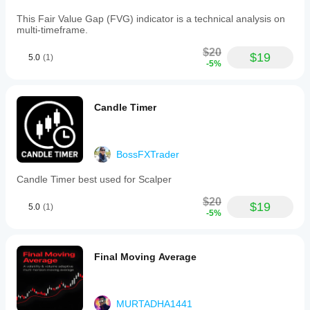
This Fair Value Gap (FVG) indicator is a technical analysis on
multi-timeframe.
$20
$19
5.0
(1)
-5%
Candle Timer
BossFXTrader
Candle Timer best used for Scalper
$20
$19
5.0
(1)
-5%
Final Moving Average
MURTADHA1441