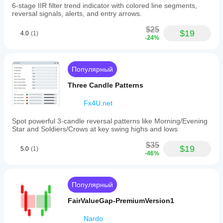
6-stage IIR filter trend indicator with colored line segments,
reversal signals, alerts, and entry arrows.
$25
$19
4.0
(1)
-24%
Популярный
Three Candle Patterns
Fx4U.net
Spot powerful 3-candle reversal patterns like Morning/Evening
Star and Soldiers/Crows at key swing highs and lows
$35
$19
5.0
(1)
-46%
Популярный
FairValueGap-PremiumVersion1
Nardo