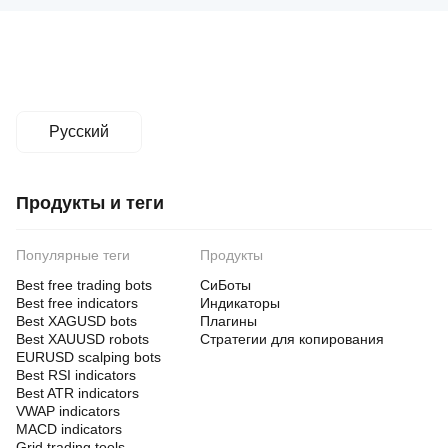
Русский
Продукты и теги
Популярные теги
Продукты
Best free trading bots
СиБоты
Best free indicators
Индикаторы
Best XAGUSD bots
Плагины
Best XAUUSD robots
Стратегии для копирования
EURUSD scalping bots
Best RSI indicators
Best ATR indicators
VWAP indicators
MACD indicators
Grid trading tools