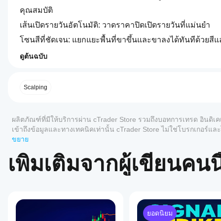
คุณสมบัติ
เส้นเปิดรายวันอัตโนมัติ: วาดราคาปิดเปิดรายวันที่แม่นยำ
โซนสีที่ชัดเจน: แยกแยะพื้นที่ขาขึ้นและขาลงได้ทันทีด้วยสี
อัปเดนไดนามิก: โซนจะปรับโดยอัตโนมัติเมื่อมีแท่งเทียนให
ดูต้นฉบับ
0.0
โปรไฟล์อินดิเคเตอร์
ฉันจะ
รูปลักษณ์ที่ปรับแต่งได้: เปลี่ยนสไตล์เส้น ความหนา และสีโ
เริ่มใช้
น้ำหนักเบา & เร็ว: ปรับแต่งเพื่อใช้ CPU น้อยที่สุด แม้ในบั
อินดิเค
Scalping
เตอร์ได้
ใช้งานได้กับสัญลักษณ์และกรอบเวลาทุกประเภท: ตั้งแต่ฟอเ
อย่างไร?
รีวิว: 0
ทำไมต้องใช้? ราคาเปิดรายวันเป็นหนึ่งในระดับราคาที่เทรด
ผลิตภัณฑ์ที่มีให้บริการผ่าน cTrader Store รวมถึงบอทการเทรด อินดิเค
หลังจาก
ตัวบ่งชี้นี้จะให้ข้อมูลความรู้สึกตลาดทันที ช่วยให้คุณตัดสิน
แอป
ติดตั้ง
เข้าถึงข้อมูลและทางเทคนิคเท่านั้น cTrader Store ไม่ใช่โบรกเกอร
cTrader
สรุป นี่ไม่ใช่แค่เส้นบนแผนภูมิของคุณ — มันคือข้อได้เปร
เพิ่มอินส
ในอนาคต
ขยาย
ใดบ้าง
ตัวบ่งชี้ Daily Open Color Zones จะช่วยให้คุณยึดมั่นกับหน
รีวิวจากลูกค้า
แตนซ์
เพื่อเริ่ม
ที่รอง
เพิ่มเติมจากผู้เขียนคนนี
ใช้อิน
รับอิน
5
4
3
2
ทั้งหมด
ดิเคเตอร์
ดิเค
สำหรับ
เตอร์
ยังไม่มี
การ
จาก
รีวิว
วิเคราะห์
Store?
สำหรับ
ทาง
ยอดนิยม
ผลิตภัณฑ์
อินดิเค
เทคนิค