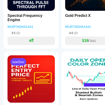
Spectral Frequency
Gold Predict X
Engine
MURTADHA1441
MURTADHA1441
3.5
(2)
4.0
(2)
ฟรี
$39
/
$40
ยอดนิยม