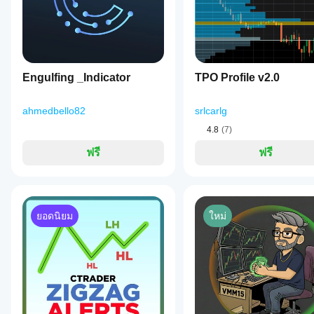
Engulfing _Indicator
TPO Profile v2.0
ahmedbello82
srlcarlg
4.8
(7)
ฟรี
ฟรี
ยอดนิยม
ใหม่