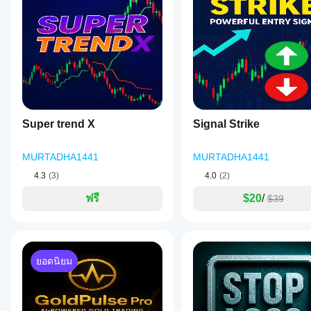
ฉันจะทด
นี้ หาก
เตอร์ที่
สอ
เคยลอง
กำหนด
บอินดิเค
แล้ว ขอ
เองพร้อม
เชิญมา
ใช้งาน
เตอร์ได้
เป็นคน
เฉพาะใน
อย่างไร?
แรกที่
cTrader
ใช้อินดิเค
บอกคน
Windows
ฉัน
เตอร์
กับ
อื่น!
และ Mac
ควร
สัญลักษณ์
เท่านั้น
ปรับ
และช่วง
Super trend X
เวลาที่
พารา
Signal Strike
แตกต่าง
มิเต
กันเพื่อ
อร์
MURTADHA1441
MURTADHA1441
ทำความ
อิน
เข้าใจว่า
4.3
(3)
4.0
(2)
ดิเค
มันทำงาน
เตอร์
ฟรี
$20
/
อย่างไร
$39
หรือ
ภายใต้
ไม่?
สภาวะ
ตลาดที่
ใช่ คุณสามารถ
หลาก
แก้ไข
หลาย
ยอดนิยม
พารามิเตอร์
เพื่อ
ปรับอินดิเค
เตอร์ให้เหมาะ
กับกลยุทธ์ของ