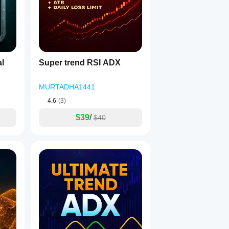
l
Super trend RSI ADX
MURTADHA1441
4.6
(3)
$39
/
$40