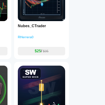
Nubes_CTrader
RHerrera0
$25
/
$35