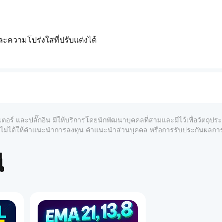
และความโปร่งใสที่ปรับแต่งได้
ม่และการซูมแผนภูมิ
ซนให้เข้ากับธีมแผนภูมิของคุณ
ญชีสดที่มีชุดข้อมูลขนาดใหญ่
ร็กซ์ไปจนถึงสินค้าโภคภัณฑ์ ดัชนี และคริปโต
เดอร์มืออาชีพเฝ้าดูมากที่สุด ด้วยการแยกโซนขาขึ้นและขาลงอย่าง
เตอร์ และปลั๊กอิน มีให้บริการโดยนักพัฒนาบุคคลที่สามและมีไว้เพื่อวัตถุป
ใจเทรดได้เร็วขึ้นและมั่นใจมากขึ้น
์และไม่ได้ให้คำแนะนำการลงทุน คำแนะนำส่วนบุคคล หรือการรับประกันผลก
ียบในการเทรดด้วยภาพ ไม่ว่าคุณจะเทรดสแคปปิ้ง เทรดรายวัน หรือเท
ึ่งในระดับราคาที่สำคัญที่สุดของวัน
้
1