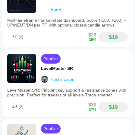
RodR
Multi-timeframe market-state dashboard: Score (-100..+100) +
UP/NEUT/DN per TF, with optional closed-candle arrows.
$29
$19
5.0
(2)
-35%
Popüler
LevelMaster SR
Noctis.Eidon
LevelMaster S/R: Pinpoint key support & resistance zones with
precision. Perfect for traders of all levels Trade smarter
$30
$19
4.5
(2)
-37%
Popüler