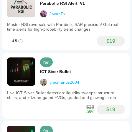
Parabolic RSI Alert V1
JavanFx
Master RSI reversals with Parabolic SAR precision! Get real-
time alerts for high-probability trend changes.
$19
4.5
(2)
Yeni
ICT Siver Bullet
tjmcmanus2004
Live ICT Silver Bullet detection: liquidity sweeps, structure
shifts, and killzone-gated FVGs, graded and glowing in rea
$29
$19
-35%
Yeni