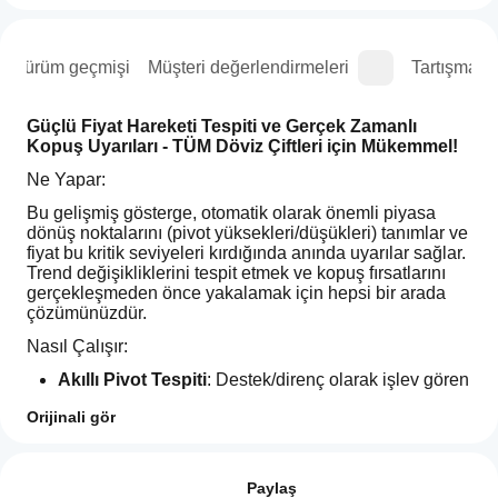
Sürüm geçmişi
Müşteri değerlendirmeleri
Tartışma
Güçlü Fiyat Hareketi Tespiti ve Gerçek Zamanlı 
Kopuş Uyarıları - TÜM Döviz Çiftleri için Mükemmel!
Ne Yapar:
Bu gelişmiş gösterge, otomatik olarak önemli piyasa 
dönüş noktalarını (pivot yüksekleri/düşükleri) tanımlar ve 
fiyat bu kritik seviyeleri kırdığında anında uyarılar sağlar. 
Trend değişikliklerini tespit etmek ve kopuş fırsatlarını 
gerçekleşmeden önce yakalamak için hepsi bir arada 
çözümünüzdür.
Nasıl Çalışır:
Akıllı Pivot Tespiti
: Destek/direnç olarak işlev gören 
önemli yüksek ve düşükleri bulmak için gelişmiş 
Orijinali gör
algoritmalar kullanır
Gösterge profili
Hayalet Seviyeler
: Fiyatın saygı gösterdiği ancak 
Bir göstergeyi
geleneksel pivotlar oluşturmadığı "gizli" pivot 
kullanmaya
Değerlendirmeler: 0
seviyelerini ortaya çıkarır
nasıl
Paylaş