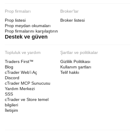
Prop firmaları
Broker'lar
Prop listesi
Broker listesi
Prop meydan okumaları
Prop firmalarını karşılaştırın
Destek ve güven
Topluluk ve yardım
Şartlar ve politikalar
Traders First™
Gizlilik Politikası
Blog
Kullanım şartları
cTrader Web'i Aç
Telif hakkı
Discord
cTrader MCP Sunucusu
Yardım Merkezi
SSS
cTrader ve Store temel
bilgileri
İletişim