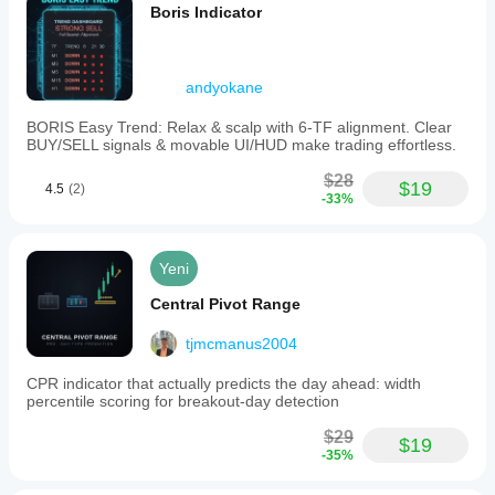
Boris Indicator
andyokane
BORIS Easy Trend: Relax & scalp with 6-TF alignment. Clear
BUY/SELL signals & movable UI/HUD make trading effortless.
$28
$19
4.5
(2)
-33%
Yeni
Central Pivot Range
tjmcmanus2004
CPR indicator that actually predicts the day ahead: width
percentile scoring for breakout-day detection
$29
$19
-35%