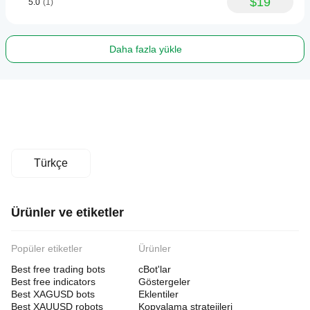
$19
5.0
(1)
Daha fazla yükle
Türkçe
Ürünler ve etiketler
Popüler etiketler
Ürünler
Best free trading bots
cBot'lar
Best free indicators
Göstergeler
Best XAGUSD bots
Eklentiler
Best XAUUSD robots
Kopyalama stratejileri