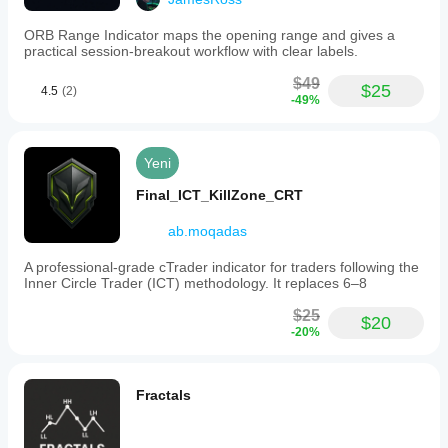
"Sonunda, tüm çiftlerimde mükemmel çalışan tek bir 
gösterge - EUR/USD'den egzotik çaprazlara kadar. 
ORB Range Indicator maps the opening range and gives a
Çoklu çift ticareti için oyunun kurallarını değiştiren!"
practical session-breakout workflow with clear labels.
$49
$25
4.5
(2)
-49%
Yeni
Final_ICT_KillZone_CRT
ab.moqadas
A professional-grade cTrader indicator for traders following the
Inner Circle Trader (ICT) methodology. It replaces 6–8
$25
$20
-20%
Fractals