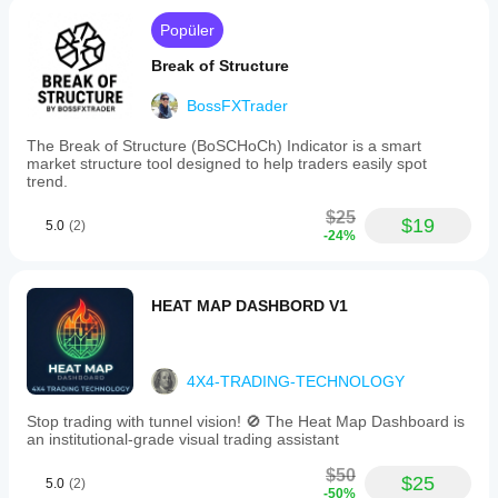
Popüler
Break of Structure
BossFXTrader
The Break of Structure (BoSCHoCh) Indicator is a smart
market structure tool designed to help traders easily spot
trend.
$25
$19
5.0
(2)
-24%
HEAT MAP DASHBORD V1
4X4-TRADING-TECHNOLOGY
Stop trading with tunnel vision! 🚫 The Heat Map Dashboard is
an institutional-grade visual trading assistant
$50
$25
5.0
(2)
-50%