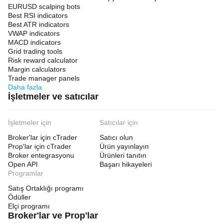
EURUSD scalping bots
Best RSI indicators
Best ATR indicators
VWAP indicators
MACD indicators
Grid trading tools
Risk reward calculator
Margin calculators
Trade manager panels
Daha fazla
İşletmeler ve satıcılar
İşletmeler için
Satıcılar için
Broker'lar için cTrader
Satıcı olun
Prop'lar için cTrader
Ürün yayınlayın
Broker entegrasyonu
Ürünleri tanıtın
Open API
Başarı hikayeleri
Programlar
Satış Ortaklığı programı
Ödüller
Elçi programı
Broker'lar ve Prop'lar