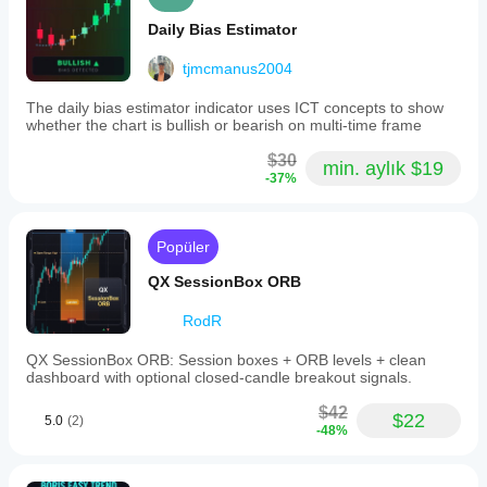
Daily Bias Estimator
tjmcmanus2004
The daily bias estimator indicator uses ICT concepts to show
whether the chart is bullish or bearish on multi-time frame
$30
min. aylık $19
-37%
Popüler
QX SessionBox ORB
RodR
QX SessionBox ORB: Session boxes + ORB levels + clean
dashboard with optional closed-candle breakout signals.
$42
$22
5.0
(2)
-48%