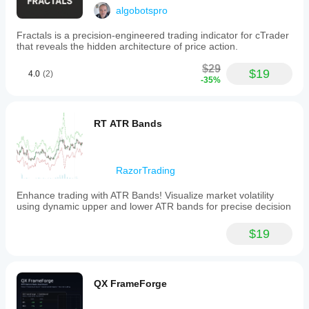
algobotspro
Fractals is a precision-engineered trading indicator for cTrader
that reveals the hidden architecture of price action.
$29
$19
4.0
(2)
-35%
RT ATR Bands
RazorTrading
Enhance trading with ATR Bands! Visualize market volatility
using dynamic upper and lower ATR bands for precise decision
$19
QX FrameForge