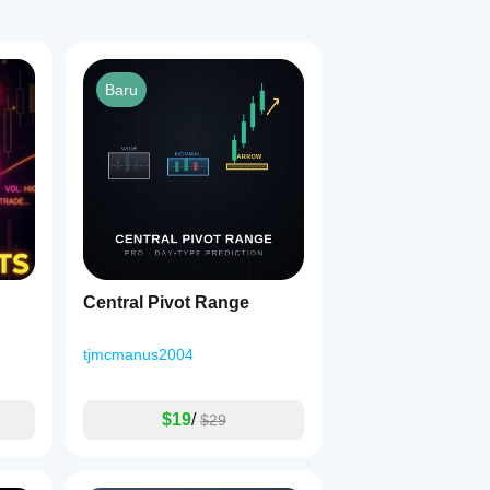
Baru
Central Pivot Range
tjmcmanus2004
$19
/
$29