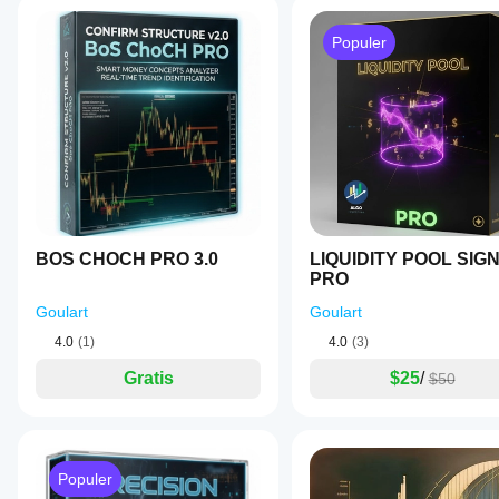
Populer
BOS CHOCH PRO 3.0
LIQUIDITY POOL SIG
PRO
Goulart
Goulart
4.0
(1)
4.0
(3)
Gratis
$25
/
$50
Populer