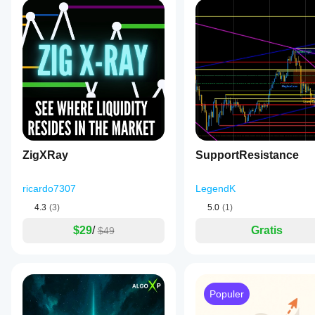
ZigXRay
SupportResistance
ricardo7307
LegendK
4.3
(3)
5.0
(1)
$29
/
Gratis
$49
Populer