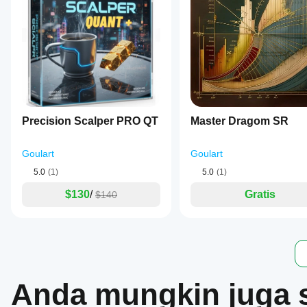
Precision Scalper PRO QT
Master Dragom SR
Goulart
Goulart
5.0
(1)
5.0
(1)
$130
/
Gratis
$140
Anda mungkin juga 