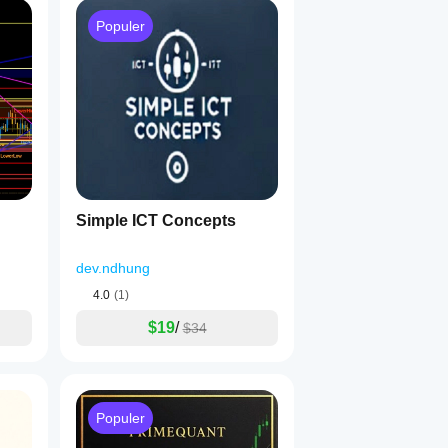
Populer
Simple ICT Concepts
dev.ndhung
4.0
(1)
$19
/
$34
Populer