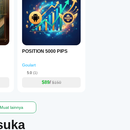
POSITION 5000 PIPS
Goulart
5.0
(1)
$89
/
$150
Muat lainnya
suka