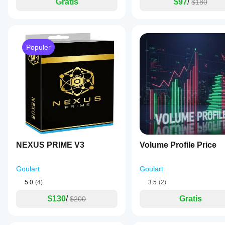
menyesuaikan
Gratis
$97
/
$180
berbagai
indikator
kondisi
dengan
pasar.
strategi Anda.
Populer
NEXUS PRIME V3
Volume Profile Price
Goulart
Goulart
5.0
(4)
3.5
(2)
$130
/
Gratis
$200