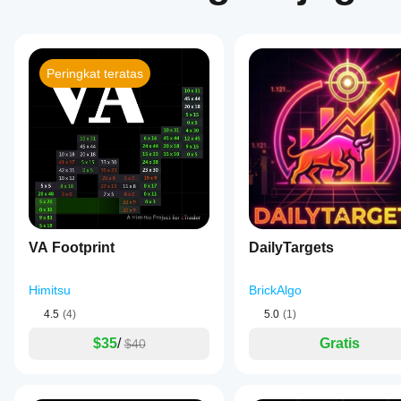
Peringkat teratas
VA Footprint
DailyTargets
Himitsu
BrickAlgo
4.5
(4)
5.0
(1)
$35
/
Gratis
$40