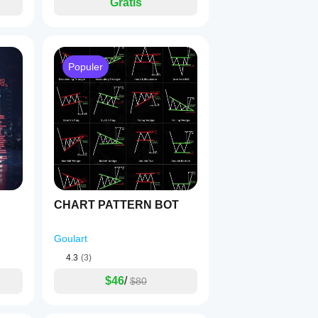
Gratis
Populer
CHART PATTERN BOT
Goulart
4.3
(3)
$46
/
$80