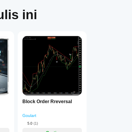
lis ini
1
Block Order Rreversal
Goulart
5.0
(1)