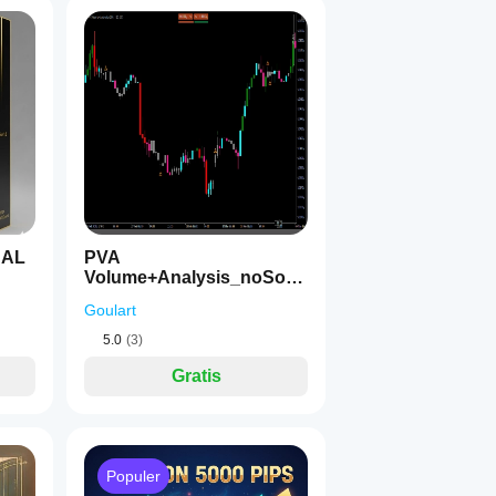
NAL
PVA
Volume+Analysis_noSour
ceCode
Goulart
5.0
(3)
Gratis
Populer