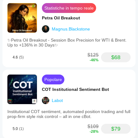
Statistiche in tempo reale
Petra Oil Breakout
📋 REQUIREMENTS
Magnus.Blackstone
✨Petra Oil Breakout - Session Box Precision for WTI & Brent.
▪️ cTrader Desktop or Web
Up to +136% in 30 Days✨
▪️ AccessRights: None (no special permissions required)
$125
$68
4.6
(5)
-46%
▪️ Compatible with all symbols and timeframes
▪️ Backtesting and optimization fully supported
▪️ The External AI module requires a local HTTP script 
Popolare
running on your machine (optional)
COT Institutional Sentiment Bot
Labot
Institutional COT sentiment, automated position trading and full
════════════════════════════════════
prop-firm style risk control – all in one cBot.
════════════════════
$109
📖 COMPLETE PARAMETER GUIDE
$79
5.0
(1)
-28%
════════════════════════════════════