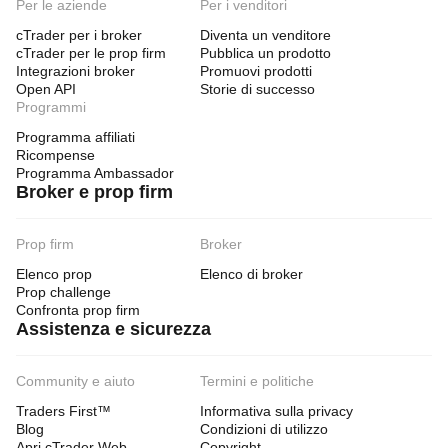
Per le aziende
Per i venditori
🔹 Min ADX (default: 18)
cTrader per i broker
Diventa un venditore
Minimum ADX value to allow a trade. Below this, the 
cTrader per le prop firm
Pubblica un prodotto
market is considered directionless. Typical values: 18–
Integrazioni broker
Promuovi prodotti
25.
Open API
Storie di successo
Programmi
Programma affiliati
Ricompense
━━━━━━━━━━━━━━━━━━━━━━━━━━━━
Programma Ambassador
Broker e prop firm
💰 04 — MONEY & LIMITS
━━━━━━━━━━━━━━━━━━━━━━━━━━━━
Prop firm
Broker
Elenco prop
Elenco di broker
🔹 Sizing Mode (default: RiskPercent)
Prop challenge
Confronta prop firm
How position size is determined. FixedLots: always uses 
Assistenza e sicurezza
the specified fixed lot size. RiskPercent: calculates lot 
size dynamically so that if the SL is hit, the loss equals a 
fixed percentage of account balance. RiskPercent is 
Community e aiuto
Termini e politiche
recommended for professional money management.
Traders First™
Informativa sulla privacy
Blog
Condizioni di utilizzo
Apri cTrader Web
Copyright