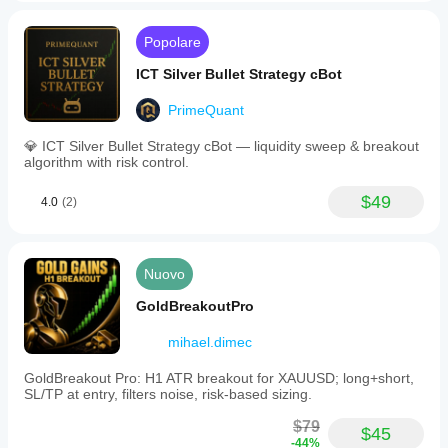
════════════════════
Popolare
ICT Silver Bullet Strategy cBot
━━━━━━━━━━━━━━━━━━━━━━━━━━━━
PrimeQuant
📁 01 — STRATEGY
💎 ICT Silver Bullet Strategy cBot — liquidity sweep & breakout
algorithm with risk control.
━━━━━━━━━━━━━━━━━━━━━━━━━━━━
$49
4.0
(2)
🔹 Bot Label (default: CandleShockPRO)
Unique identifier used to tag all positions opened by this 
bot instance. Use different labels when running multiple 
Nuovo
instances on the same symbol to prevent interference.
GoldBreakoutPro
mihael.dimec
🔹 Strategy Mood (default: SunshineMode)
GoldBreakout Pro: H1 ATR breakout for XAUUSD; long+short,
Determines how the anomalous candle direction is 
SL/TP at entry, filters noise, risk-based sizing.
interpreted. SunshineMode: trades in the candle's 
direction (bullish candle → buy, bearish → sell) — 
$79
$45
momentum/continuation strategy. DoomsdayMode: 
-44%