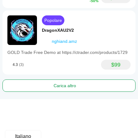
Controls which phase of the trend is accepted. Either: 
-50%
accepts both fresh and mature trends. FreshOnly: only 
trades when a crossover happened recently (within 
TrendFreshBars). MatureOnly: only trades in well-
Popolare
established trends (crossover at least TrendMatureBars 
ago).
DragonXAU2V2
nghiand.amz
🔹 Fast EMA Period (default: 50)
GOLD Trade Free Demo at https://ctrader.com/products/1729
Period of the fast Exponential Moving Average. 
Common values: 20, 50.
$99
4.3
(3)
🔹 Slow EMA Period (default: 200)
Carica altro
Period of the slow Exponential Moving Average. 
Common values: 100, 200.
🔹 Fresh if Cross <= Bars (default: 20)
A trend is considered "fresh" if the most recent EMA 
crossover occurred within this many bars.
Italiano