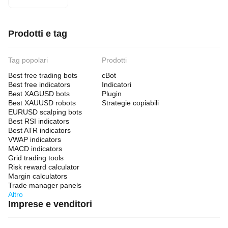
🔹 Mature if Cross >= Bars (default: 60)
A trend is considered "mature" if the most recent EMA 
Prodotti e tag
crossover occurred at least this many bars ago.
Tag popolari
Prodotti
🔹 Allow if no Cross found (default: true)
Best free trading bots
cBot
Best free indicators
Indicatori
If no crossover is found in visible history: true = treats it 
Best XAGUSD bots
Plugin
as a mature trend; false = blocks trading.
Best XAUUSD robots
Strategie copiabili
EURUSD scalping bots
Best RSI indicators
🔹 Use ADX Filter (default: true)
Best ATR indicators
VWAP indicators
When enabled, requires ADX to be above the minimum 
MACD indicators
threshold. ADX measures trend strength regardless of 
Grid trading tools
direction.
Risk reward calculator
Margin calculators
Trade manager panels
🔹 ADX Period (default: 14)
Altro
Imprese e venditori
Period for the ADX calculation. Standard is 14.