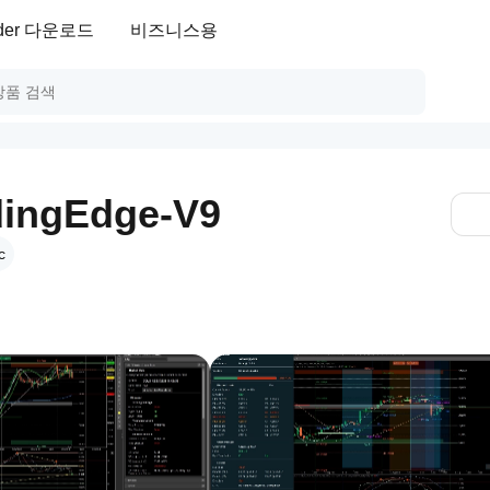
ader 다운로드
비즈니스용
ingEdge-V9
c