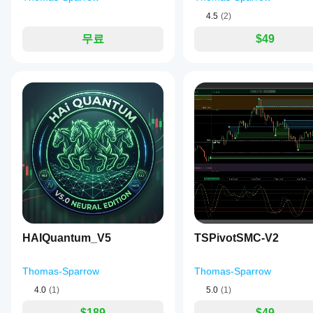
할
4.5
(2)
수
있습
무료
$49
니
다.
HAIQuantum_V5
TSPivotSMC-V2
Thomas-Sparrow
Thomas-Sparrow
4.0
(1)
5.0
(1)
$189
$49