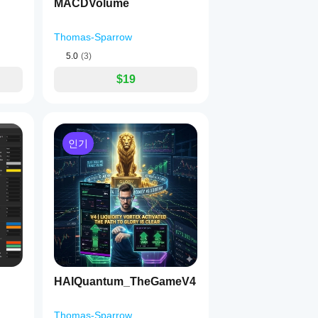
MACDVolume
Thomas-Sparrow
5.0
(3)
$19
인기
HAIQuantum_TheGameV4
Thomas-Sparrow