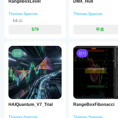
에
변
RangeBoxLevel
DMX_Hull
장
지표
수
먼
를
를
저
Thomas-Sparrow
Thomas-Sparrow
적용
조
소
하여
5.0
(2)
정
개
다양
해
해
한
$79
무료
야
주
시장
세
하
조건
요!
에서
나
지표
요?
가
신규
인기
예,
어떻
매개
게
변수
작동
를
하는
수정
지
하여
이해
자신
할
의
수
전략
있습
에
니
맞게
HAIQuantum_V7_Trial
다.
RangeBoxFibonacci
지표
를
조정
Thomas-Sparrow
Thomas-Sparrow