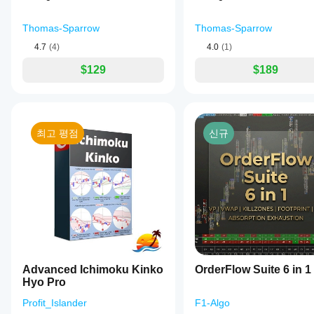
Thomas-Sparrow
Thomas-Sparrow
4.7
(4)
4.0
(1)
$129
$189
최고 평점
신규
Advanced Ichimoku Kinko
OrderFlow Suite 6 in 1
Hyo Pro
Profit_Islander
F1-Algo