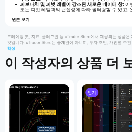
피보나치 및 피벗 레벨이 강조된 새로운 데이터 창:
 이
또는 피벗 레벨과의 근접성에 따라 필터링할 수 있고,
더불어, 오늘날 거래 세계에서 인간과 기계 간의 소통이 중
원본 보기
0.0
는 분석된 모든 데이터를 포함하는 텍스트 프롬프트를 생성
지표 프로필
지
록 설계되어 시장 분석을 위한 공통 언어를 만듭니다. 마지
표
수 있습니다.
트레이딩 봇, 지표, 플러그인 등 cTrader Store에서 제공되는 
를
것입니다. cTrader Store는 중개인이 아니며, 투자 조언, 개인별
FVG에 완화 기능이 추가되었으며, 마우스 오버 시 FVG
어
확장
떻
HAI Quantum Trading Edge
 를 통해 보다 정보에 기반한
리뷰: 0
게
이 작성자의 상품 더 
기본 설정으로 위험 보상을 추가하고 실제 거래를 열 수
사
용
고객 리뷰
할
이 지표는 다음으로 구성됩니다
수
있
모두
5
4
3
2
RangeBoxFibonacci: 
https://ctrader.com/products/526
나
인기
OrderPrice: 
https://ctrader.com/products/397
요?
이
상
설치
TSPivot: 
https://ctrader.com/products/544
어떤
품
후
Session One: 
cTrader
https://ctrader.com/products/1496
에
인스
앱이
대
턴스
그리고 보이지 않는 부분 FiboTrendPro: 
https://ctrader.co
한
를
Store의
리
추가
더 자세한 내용은 https://quantumtradingedge.web.app/