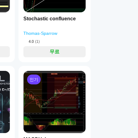
Stochastic confluence
Thomas-Sparrow
4.0
(1)
무료
인기