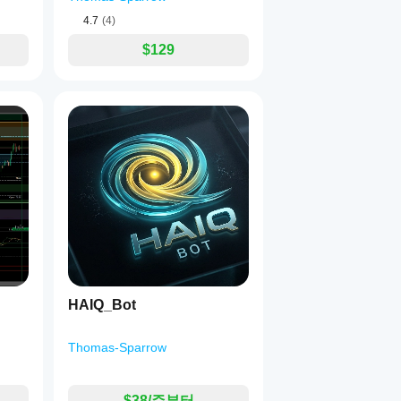
4.7
(4)
$129
HAIQ_Bot
Thomas-Sparrow
$38/주부터