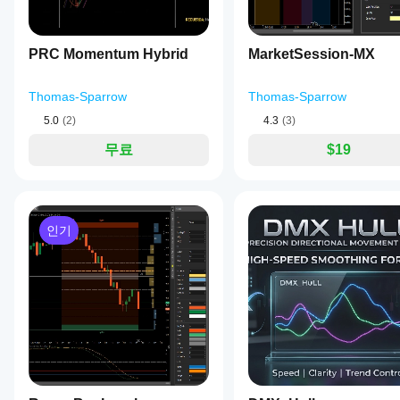
지표를
뷰
하여
지원하
가
기술
나요?
아
분석
PRC Momentum Hybrid
MarketSession-MX
맞춤형
직
을
지
지표는
없
위한
표
cTrader
습
지표
Thomas-Sparrow
Thomas-Sparrow
를
Windows
니
를
및 Mac에
어
5.0
(2)
4.3
(3)
다.
사용
서만 사
떻
이
할
무료
$19
용할 수
게
미
수
있습니
사
있습
테
다.
용
니
스
해
다.
트
보
할
인기
셨
수
나
있
요?
나
다
요?
른
사
다양
지
람
한
표
들
심벌
에
매
및
게
기간
개
가