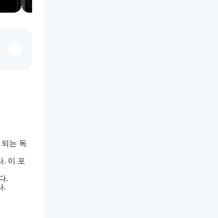
 되는 독
. 이 포
다.
.