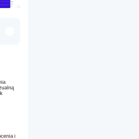
ia 
zualną 
k 
enia i 