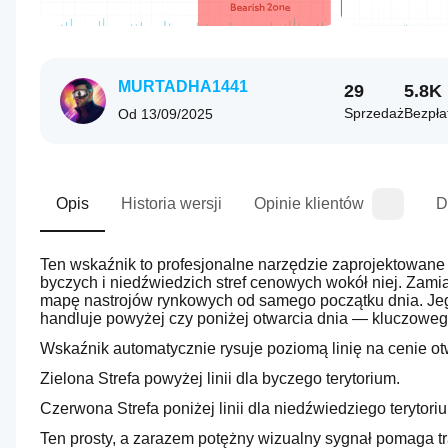
MURTADHA1441
29
5.8K
Sprzedaż
Bezpła
Od
13/09/2025
Opis
Historia wersji
Opinie klientów
D
Ten wskaźnik to profesjonalne narzędzie zaprojektowane 
byczych i niedźwiedzich stref cenowych wokół niej. Zami
mapę nastrojów rynkowych od samego początku dnia. Jeg
handluje powyżej czy poniżej otwarcia dnia — kluczowego 
Wskaźnik automatycznie rysuje poziomą linię na cenie otw
Zielona Strefa powyżej linii dla byczego terytorium.
Czerwona Strefa poniżej linii dla niedźwiedziego terytori
Ten prosty, a zarazem potężny wizualny sygnał pomaga tr