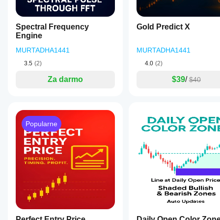
Spectral Frequency
Gold Predict X
Engine
MURTADHA1441
MURTADHA1441
3.5
(2)
4.0
(2)
Za darmo
$39
/
$40
Popularne
Perfect Entry Price
Daily Open Color Zon