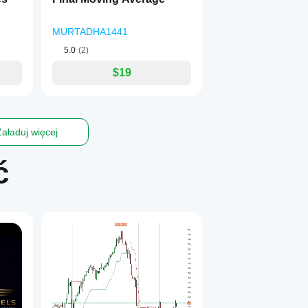
MURTADHA1441
5.0
(2)
$19
Załaduj więcej
ć