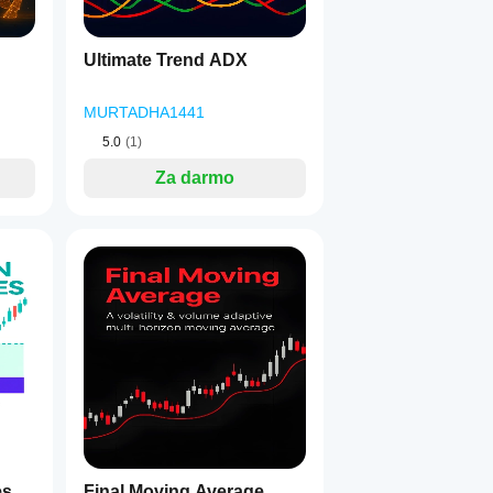
Ultimate Trend ADX
MURTADHA1441
5.0
(1)
Za darmo
es
Final Moving Average