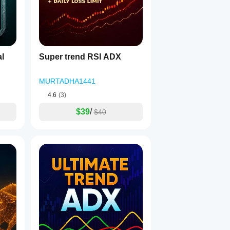
l
Super trend RSI ADX
MURTADHA1441
4.6
(3)
$39
/
$40