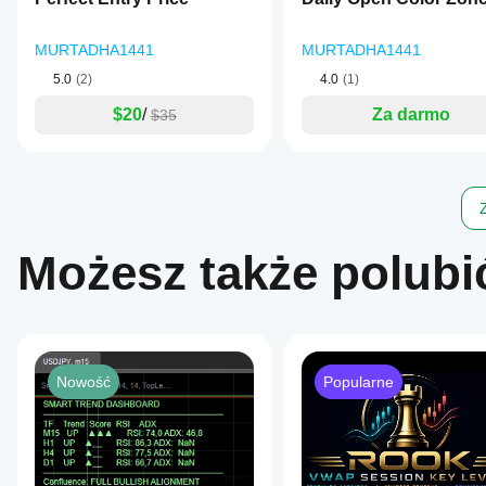
MURTADHA1441
MURTADHA1441
5.0
(2)
4.0
(1)
$20
/
Za darmo
$35
Możesz także polubi
Nowość
Popularne