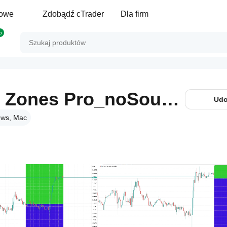
gowe
Zdobądź cTrader
Dla firm
p
Daily Open Color Zones Pro_noSourceCode
Udo
ws, Mac