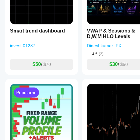
Smart trend dashboard
VWAP & Sessions &
D,W,M HLO Levels
invest.01287
Dineshkumar_FX
4.5
(2)
$50
/
$30
/
$70
$50
Popularne