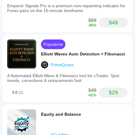
Emperor Signals Pro is a premium non-repainting indicator for
Forex pairs on the 15-minute timeframe
$89
$49
-45%
Popularne
Elliott Waves Auto Detection + Fibonacci
PrimeQuant
ð Automated Elliott Wave & Fibonacci tool for cTrader. Spot
trends, corrections & retracements fast.
$49
$29
5.0
(1)
-41%
Equity and Balance
ACukAlgo