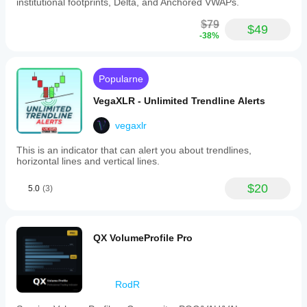
institutional footprints, Delta, and Anchored VWAPs.
$79
$49
-38%
Popularne
VegaXLR - Unlimited Trendline Alerts
vegaxlr
This is an indicator that can alert you about trendlines,
horizontal lines and vertical lines.
$20
5.0
(3)
QX VolumeProfile Pro
RodR