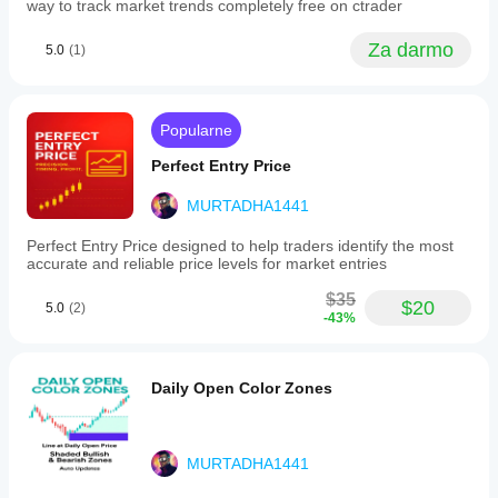
weighting,
way to track market trends completely free on ctrader
and
trend
Za darmo
5.0
(1)
boost
intensity.
This
tool
is
Popularne
applicable
across
Perfect Entry Price
various
markets
MURTADHA1441
including
Forex,
Perfect Entry Price designed to help traders identify the most
commodities,
accurate and reliable price levels for market entries
stocks,
and
$35
cryptocurrencies,
$20
5.0
(2)
-43%
supporting
trading
strategies
such
Daily Open Color Zones
as
scalping
and
breakout
MURTADHA1441
trading.
It