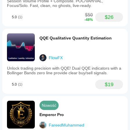
Session Volume Profile + Composite. POC/VAH/VAL,
Focus/Solo. Fast, clean, no ghosts, live-ready.
$50
$26
5.0
(1)
-48%
QQE Qualitative Quantity Estimation
FlowFX
Unlock trading precision with QQE! Dual QQE indicators with a
Bollinger Bands zero line provide clear buy/sell signals.
$19
5.0
(1)
Nowość
Emperor Pro
FareedMuhammed