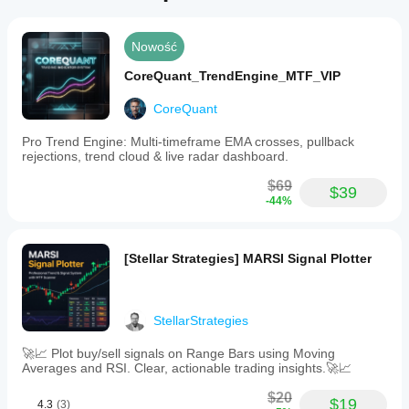
Nowość
CoreQuant_TrendEngine_MTF_VIP
CoreQuant
Pro Trend Engine: Multi-timeframe EMA crosses, pullback
rejections, trend cloud & live radar dashboard.
$69
$39
-44%
[Stellar Strategies] MARSI Signal Plotter
StellarStrategies
🚀📈 Plot buy/sell signals on Range Bars using Moving
Averages and RSI. Clear, actionable trading insights.🚀📈
$20
$19
4.3
(3)