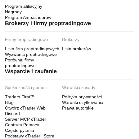
Program afiliacyjny
Nagrody
Program Ambasadorów
Brokerzy i firmy proptradingowe
Firmy proptradingowe
Brokerzy
Lista firm proptradingowych
Lista brokerów
Wyzwania proptradingowe
Porównaj firmy
proptradingowe
Wsparcie i zaufanie
Społeczność i pomoc
Warunki i zasady
Traders First™
Polityka prywatności
Blog
Warunki użytkowania
Otwórz cTrader Web
Prawa autorskie
Discord
Serwer MCP cTrader
Centrum Pomocy
Częste pytania
Podstawy cTrader i Store