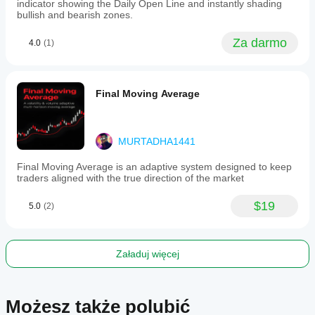
aims
indicator showing the Daily Open Line and instantly shading
to
bullish and bearish zones.
provide
traders
Za darmo
4.0
(1)
with
enhanced
insight
into
market
Final Moving Average
dynamics
beyond
simple
price
MURTADHA1441
action.
Final Moving Average is an adaptive system designed to keep
Profil wskaźnika
traders aligned with the true direction of the market
$19
5.0
(2)
Załaduj więcej
Możesz także polubić