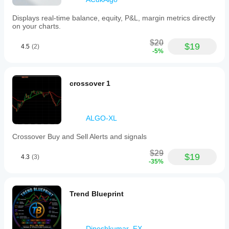
Displays real-time balance, equity, P&L, margin metrics directly
on your charts.
$20
$19
4.5
(2)
-5%
crossover 1
ALGO-XL
Crossover Buy and Sell Alerts and signals
$29
$19
4.3
(3)
-35%
Trend Blueprint
Dineshkumar_FX