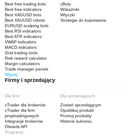
Best free trading bots
cBoty
Best free indicators
Wskaźniki
Best XAGUSD bots
Wtyczki
Best XAUUSD robots
Strategie do kopiowania
EURUSD scalping bots
Best RSI indicators
Best ATR indicators
VWAP indicators
MACD indicators
Grid trading tools
Risk reward calculator
Margin calculators
Trade manager panels
Więcej
Firmy i sprzedający
Dla firm
Dla sprzedających
cTrader dla brokerów
Zostań sprzedającym
cTrader dla firm
Opublikuj produkt
proptradingowych
Promuj produkty
Integracje brokerów
Historie sukcesu
Otwarte API
Programy