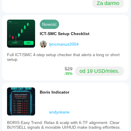
Za darmo
Nowość
ICT-SMC Setup Checklist
tjmcmanus2004
Full ICT/SMC 4-step setup checker that alerts a long or short
setup.
$29
od 19 USD/mies.
-35%
Boris Indicator
andyokane
BORIS Easy Trend: Relax & scalp with 6-TF alignment. Clear
BUY/SELL signals & movable UI/HUD make trading effortless.