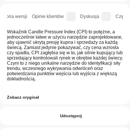
istoria wersji
Opinie klientów
Dyskusja
Częste
Wskaźnik Candle Pressure Index (CPI) to potężne, a 
jednocześnie łatwe w użyciu narzędzie zaprojektowane, 
aby ujawnić ukrytą presję kupna i sprzedaży za każdą 
świecą. Zamiast jedynie pokazywać, czy cena wzrosła 
czy spadła, CPI zagłębia się w to, jak silnie kupujący lub 
sprzedający kontrolowali rynek w obrębie każdej świecy. 
Czyni to z niego unikalne narzędzie do identyfikacji siły 
trendu, wczesnego wykrywania odwróceń oraz 
potwierdzania punktów wejścia lub wyjścia z większą 
dokładnością.
W przeciwieństwie do tradycyjnych oscylatorów, które 
Zobacz oryginał
reagują tylko na cenę, CPI łączy dynamikę korpusu 
Jak mogę
świecy, momentum, ważenie wolumenu oraz analizę 
Podsumowanie AI
zacząć
Opinie: 1
trendu (ADX lub EMA), aby dać Ci kompleksowy obraz 
The
używać
Udostępnij
Candle
presji rynkowej. Dzięki dwóm wygładzonym liniom – 
Strength
wskaźnika?
Presja Kupna (cyjan) i Presja Sprzedaży (czerwona) – 
5
0 %
Oscillator,
traderzy mogą natychmiast zobaczyć, która strona rynku 
Po instalacji