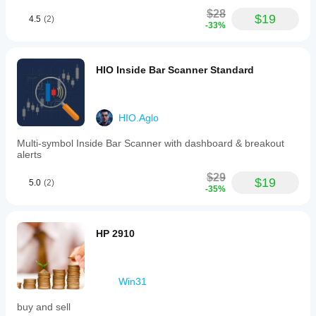
$28
$19
4.5
(2)
-33%
HIO Inside Bar Scanner Standard
HIO.Aglo
Multi-symbol Inside Bar Scanner with dashboard & breakout
alerts
$29
$19
5.0
(2)
-35%
HP 2910
Win31
buy and sell