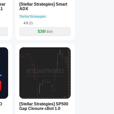
 em diferentes períodos.
ear
[Stellar Strategies] Smart
.1
ADX
iação informadas baseadas em reversões ou continuações de 
StellarStrategies
4.5
(2)
 
[Stellar Strategies] BOS Trend
 para aprimorar sua estratégia 
$39
/
$59
a ou informações! 📈📉
BO
[Stellar Strategies] SP500
Gap Closure cBot 1.0