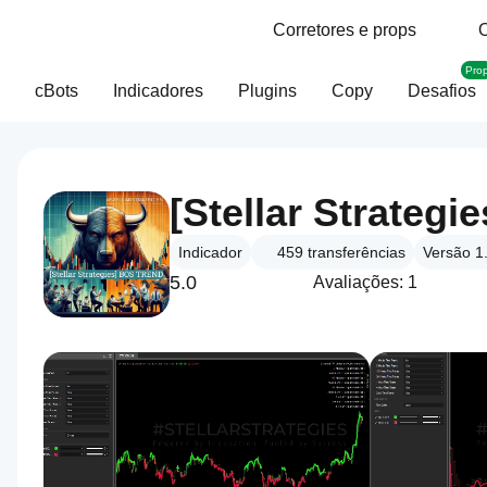
Corretores e props
O
Pro
cBots
Indicadores
Plugins
Copy
Desafios
[Stellar Strategi
Indicador
459
transferências
Versão 1
5.0
Avaliações: 1