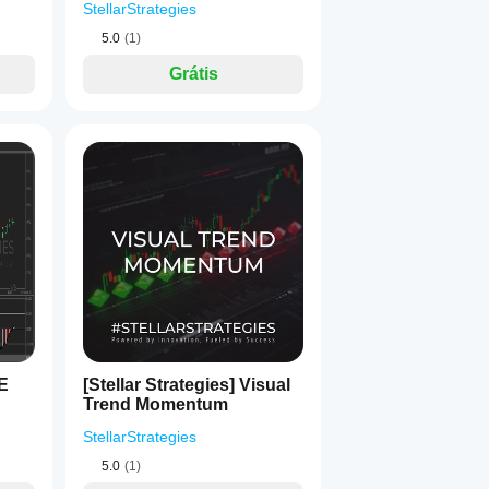
StellarStrategies
5.0
(1)
Grátis
QE
[Stellar Strategies] Visual
Trend Momentum
StellarStrategies
5.0
(1)