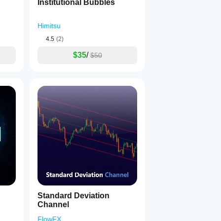
Institutional Bubbles
Himitsu
4.5
(2)
$35
/
$50
Standard Deviation
Channel
FlowFX