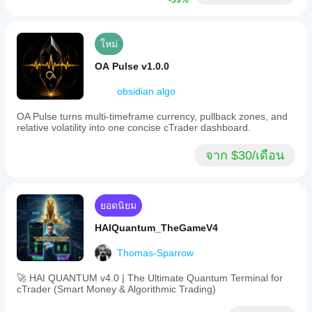
-39%
ใหม่
OA Pulse v1.0.0
obsidian.algo
OA Pulse turns multi-timeframe currency, pullback zones, and
relative volatility into one concise cTrader dashboard.
จาก $30/เดือน
ยอดนิยม
HAIQuantum_TheGameV4
Thomas-Sparrow
🚀 HAI QUANTUM v4.0 | The Ultimate Quantum Terminal for
cTrader (Smart Money & Algorithmic Trading)