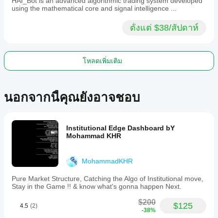
HAI_Bot is an advanced algorithmic trading system developed
using the mathematical core and signal intelligence ...
ตั้งแต่ $38/สัปดาห์
โหลดเพิ่มเติม
นอกจากนี้คุณยังอาจชอบ
Institutional Edge Dashboard bY
Mohammad KHR
MohammadKHR
Pure Market Structure, Catching the Algo of Institutional move,
Stay in the Game !! & know what's gonna happen Next.
$200
$125
4.5
(2)
-38%