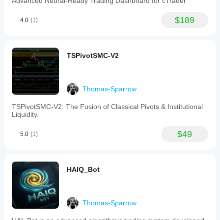
Advanced Neural-Ready Trading Dashboard for cTrader
$189
4.0
(1)
TSPivotSMC-V2
Thomas-Sparrow
TSPivotSMC-V2: The Fusion of Classical Pivots & Institutional
Liquidity.
$49
5.0
(1)
HAIQ_Bot
Thomas-Sparrow