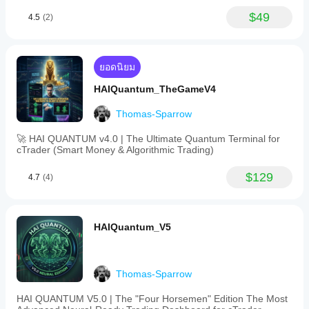
$49
4.5
(2)
ยอดนิยม
HAIQuantum_TheGameV4
Thomas-Sparrow
🚀 HAI QUANTUM v4.0 | The Ultimate Quantum Terminal for
cTrader (Smart Money & Algorithmic Trading)
$129
4.7
(4)
HAIQuantum_V5
Thomas-Sparrow
HAI QUANTUM V5.0 | The "Four Horsemen" Edition The Most