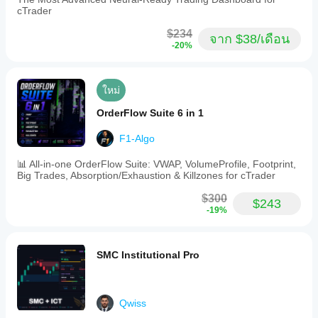
cTrader
$234
จาก $38/เดือน
-20%
ใหม่
OrderFlow Suite 6 in 1
F1-Algo
📊 All-in-one OrderFlow Suite: VWAP, VolumeProfile, Footprint,
Big Trades, Absorption/Exhaustion & Killzones for cTrader
$300
$243
-19%
SMC Institutional Pro
Qwiss