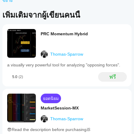
วัตถุประสงค์ในการเข้าถึงข้อมูลและทางเทคนิคเท่านั้น cTrader Store
ขยาย
หรือลง
5
4
3
2
ทั้งหมด
ใดบ้าง
แตนซ์
หน้าต่างข้อมูลใหม่ที่เน้นระดับ Fibonacci และ Pivot:
ไม่ใช่โบรกเกอร์และไม่ได้ให้คำแนะนำการลงทุน คำแนะนำส่วนบุคคล
เพื่อเริ่ม
ที่รอง
ในเวอร์ชันใหม่นี้ เราได้รวม 
FVG (Fair Value Gap)
หรือการรับประกันผลการดำเนินงานในอนาคต
เพิ่มเติมจากผู้เขียนคนนี้
ยังไม่มี
ใช้อิน
รับอิน
ซึ่งสามารถกรองตามขนาดและความใกล้เคียงกับ
รีวิว
ดิเคเตอร์
ดิเค
ระดับ Fibonacci หรือ Pivot พร้อมจุดบรรเทา ตามที่
สำหรับ
สำหรับ
เตอร์
แสดงในภาพ
ลิตภัณฑ์
การ
จาก
PRC Momentum Hybrid
นี้ หาก
นอกจากนี้ เรายังเข้าใจถึงความสำคัญของการสื่อสาร
วิเคราะห์
Store?
เคยลอง
ระหว่างมนุษย์กับเครื่องจักรในโลกการเทรดปัจจุบัน นั่นคือ
ทาง
อินดิเค
แล้ว ขอ
เหตุผลที่ 
เทคนิค
HAI Quantum Trading Edge
 สร้างข้อความแจ้ง
ฉันจะทด
เตอร์ที่
เชิญมา
เตือนด้วยข้อมูลที่วิเคราะห์ทั้งหมด ข้อความนี้ถูกออกแบบ
Thomas-Sparrow
สอ
กำหนด
เป็นคน
มาเพื่อให้ทั้งนักเทรดมนุษย์และเอเจนต์ AI เข้าใจ สร้าง
บอินดิเค
เองพร้อม
แรกที่
ภาษากลางสำหรับการวิเคราะห์ตลาด สุดท้าย เอเจนต์ AI 
a visually very powerful tool for analyzing "opposing forces".
ใช้งาน
เตอร์ได้
บอกคน
สามารถวิเคราะห์ข้อมูลนี้โดยตรงเพื่อให้ข้อมูลเชิงลึกเพิ่ม
เฉพาะใน
อื่น!
เติมแก่คุณ
อย่างไร?
ฟรี
5.0
(2)
cTrader
ใช้อินดิเค
เพิ่มการบรรเทาให้กับ FVG พร้อมตัวเลือกขยาย FVG เมื่อ
Windows
ฉัน
เตอร์
กับ
เลื่อนเมาส์
และ Mac
ควร
สัญลักษณ์
เท่านั้น
ปรับ
ด้วย 
และช่วง
HAI Quantum Trading Edge
 คุณจะได้รับข้อมูลที่
ยอดนิยม
จำเป็นเพื่อทำการตัดสินใจเทรดที่มีข้อมูลและมีกลยุทธ์มาก
เวลาที่
พารา
ขึ้น
แตกต่าง
MarketSession-MX
มิเต
กันเพื่อ
อร์
เพิ่มปุ่มซื้อและขายเพื่อเพิ่มความเสี่ยงและผลตอบแทน
ทำความ
Thomas-Sparrow
อิน
ด้วยการตั้งค่าเริ่มต้นและเปิดการทำธุรกรรมจริง 
โปรด
เข้าใจว่า
ดิเค
ระวัง
😎Read the description before purchasing💩
มันทำงาน
เตอร์