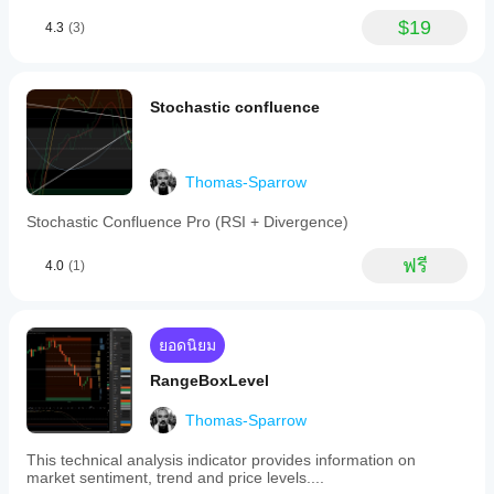
อย่างไร
หรือ
ภายใต้
$19
4.3
(3)
ไม่?
ตัวชี้วัดนี้ประกอบด้วย
สภาวะ
ตลาดที่
ใช่ คุณสามารถ
RangeBoxFibonacci: 
https://ctrader.com/products/526
หลาก
แก้ไข
หลาย
พารามิเตอร์
เพื่อ
Stochastic confluence
OrderPrice: 
https://ctrader.com/products/397
ปรับอินดิเค
TSPivot: 
https://ctrader.com/products/544
เตอร์ให้เหมาะ
กับกลยุทธ์ของ
Session One: 
https://ctrader.com/products/1496
Thomas-Sparrow
คุณ
และส่วนที่มองไม่เห็น FiboTrendPro: 
Stochastic Confluence Pro (RSI + Divergence)
https://ctrader.com/products/653
เพิ่มเติมที่ https://quantumtradingedge.web.app/
ฟรี
4.0
(1)
ยอดนิยม
RangeBoxLevel
Thomas-Sparrow
This technical analysis indicator provides information on
market sentiment, trend and price levels....