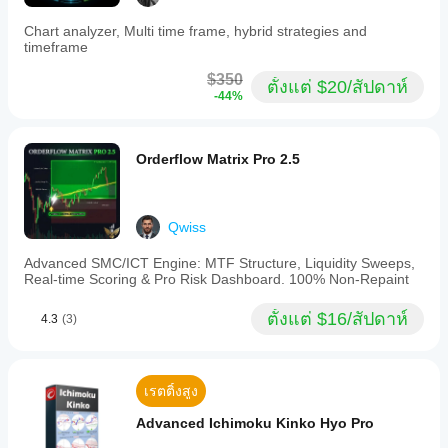
Chart analyzer, Multi time frame, hybrid strategies and
timeframe
$350
ตั้งแต่ $20/สัปดาห์
-44%
Orderflow Matrix Pro 2.5
Qwiss
Advanced SMC/ICT Engine: MTF Structure, Liquidity Sweeps,
Real-time Scoring & Pro Risk Dashboard. 100% Non-Repaint
ตั้งแต่ $16/สัปดาห์
4.3
(3)
เรตติ้งสูง
Advanced Ichimoku Kinko Hyo Pro