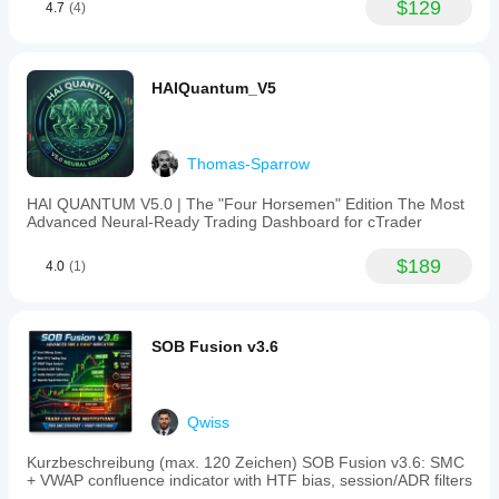
$129
4.7
(4)
HAIQuantum_V5
Thomas-Sparrow
HAI QUANTUM V5.0 | The "Four Horsemen" Edition The Most
Advanced Neural-Ready Trading Dashboard for cTrader
$189
4.0
(1)
SOB Fusion v3.6
Qwiss
Kurzbeschreibung (max. 120 Zeichen) SOB Fusion v3.6: SMC
+ VWAP confluence indicator with HTF bias, session/ADR filters