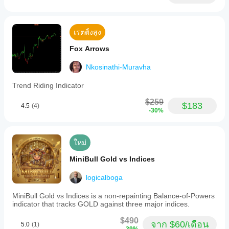
เรตติ้งสูง
Fox Arrows
Nkosinathi-Muravha
Trend Riding Indicator
$259
$183
4.5
(4)
-30%
ใหม่
MiniBull Gold vs Indices
logicalboga
MiniBull Gold vs Indices is a non-repainting Balance-of-Powers
indicator that tracks GOLD against three major indices.
$490
จาก $60/เดือน
5.0
(1)