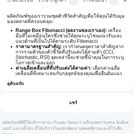
ประวัติเวอร์ชัน
รีวิวจากลูกค้า
การสนทนา
คำถา
ผลิตภัณฑ์ของเรารวมชุดตัวชี้วัดสำคัญเพื่อให้คุณได้รับมุม
มองตลาดที่ครอบคลุม:
Range Box Fibonacci (ผลงานของเราเอง):
 เครื่อง
มือที่ไม่เหมือนใครซึ่งช่วยให้คุณระบุโซนแนวรับและ
แนวต้านที่เป็นไปได้ตามระดับ Fibonacci
ราคามาตรฐานสำคัญ:
 เรากำหนดจุดราคาสำคัญจาก
การรวมตัวของตัวชี้วัดที่ปรับแต่งได้สามตัว (CCI, 
Stochastic, RSI) จุดเหล่านี้จะช่วยชี้นำคุณในการระบุ
โอกาสเข้าและออก
ค่าเฉลี่ยเคลื่อนที่ที่ปรับแต่งได้สามค่า:
 เลือกค่าเฉลี่ย
เคลื่อนที่ที่เหมาะสมกับกลยุทธ์ของคุณเพื่อยืนยันแนว
โน้มและตรวจจับการเปลี่ยนแปลงทิศทางราคา
ดูต้นฉบับ
RSI:
 สำหรับการทำนายการเคลื่อนไหวของราคาที่
โปรไฟล์อินดิเคเตอร์
แม่นยำยิ่งขึ้น พร้อมค่าสูงและต่ำสำหรับช่วงเวลาที่
ฉันจะ
เลือก ไม่รวมในการแสดงผล
เริ่มใช้
รีวิว: 0
อินดิเค
แชร์
HAI Quantum Trading Edge
 รวบรวมและประมวลผล
เตอร์ได้
ข้อมูลจากตัวชี้วัดเหล่านี้ โดยนำเสนอวิธีการแสดงผลสอง
แบบ:
อย่างไร?
หลังจาก
ผลิตภัณฑ์ที่มีให้บริการผ่าน cTrader Store รวมถึงบอทการเทรด อินดิเค
รีวิวจากลูกค้า
โหมดแมนนวล:
 หน้าต่างที่ชัดเจนและกระชับสรุปว่า
แอป
ติดตั้ง
เตอร์ และปลั๊กอิน มีให้บริการโดยนักพัฒนาบุคคลที่สามและมีไว้เพื่อ
ราคาตามการตั้งค่าตัวชี้วัดแต่ละตัวกำลังเคลื่อนที่ขึ้น
cTrader
เพิ่มอินส