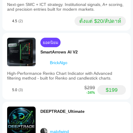
Next-gen SMC + ICT strategy. Institutional signals, A+ scoring,
and precision entries built for modern markets.
ตั้งแต่ $20/สัปดาห์
4.5
(2)
ยอดนิยม
SmartArrows AI V2
BrickAlgo
High-Performance Renko Chart Indicator with Advanced
filtering method - built for Renko and candlestick charts.
$299
$199
5.0
(3)
-34%
DEEPTRADE_Ultimate
malofwind