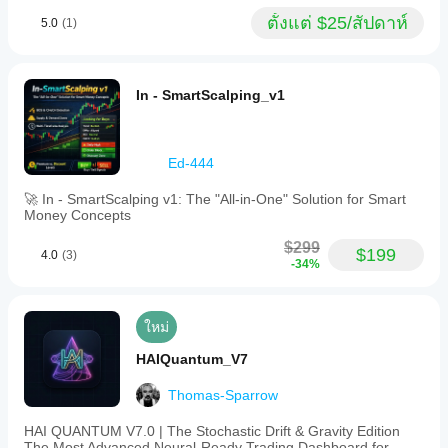
ตั้งแต่ $25/สัปดาห์
5.0
(1)
In - SmartScalping_v1
Ed-444
🚀 In - SmartScalping v1: The "All-in-One" Solution for Smart
Money Concepts
$299
$199
4.0
(3)
-34%
ใหม่
HAIQuantum_V7
Thomas-Sparrow
HAI QUANTUM V7.0 | The Stochastic Drift & Gravity Edition
The Most Advanced Neural-Ready Trading Dashboard for