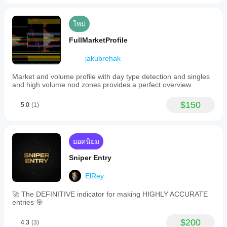
ใหม่
FullMarketProfile
jakubrehak
Market and volume profile with day type detection and singles
and high volume nod zones provides a perfect overview.
$150
5.0
(1)
ยอดนิยม
Sniper Entry
ElRey
🚀 The DEFINITIVE indicator for making HIGHLY ACCURATE
entries 🎯
$200
4.3
(3)