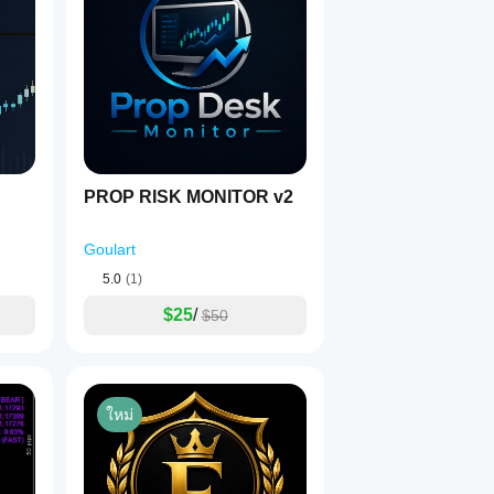
PROP RISK MONITOR v2
Goulart
5.0
(1)
$25
/
$50
ใหม่