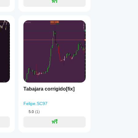
ฟรี
Tabajara corrigido[fix]
Felipe.SC97
5.0
(1)
ฟรี