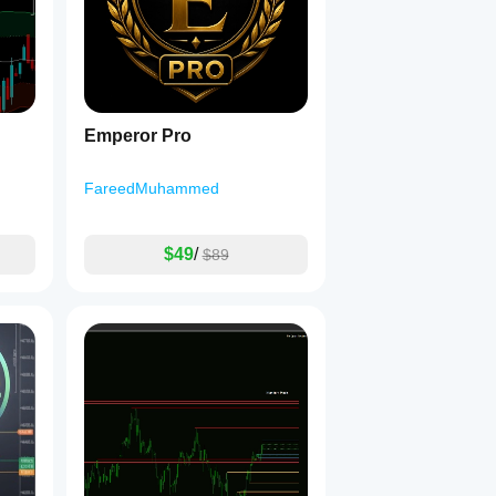
Emperor Pro
FareedMuhammed
$49
/
$89