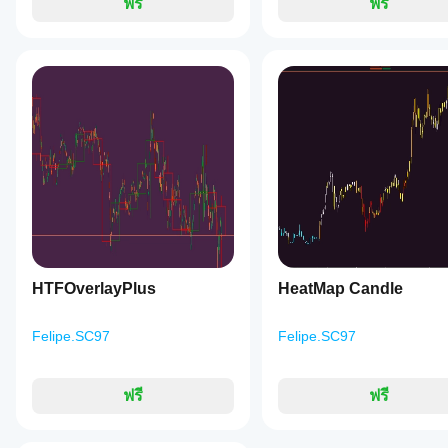
กันเพื่อ
ฟรี
ฟรี
อร์
ทำความ
อิน
เข้าใจว่า
ดิเค
มันทำงาน
เตอร์
อย่างไร
หรือ
ภายใต้
ไม่?
สภาวะ
ตลาดที่
ใช่ คุณสามารถ
หลาก
แก้ไข
หลาย
พารามิเตอร์
เพื่อ
ปรับอินดิเค
เตอร์ให้เหมาะ
กับกลยุทธ์ของ
คุณ
HTFOverlayPlus
HeatMap Candle
Felipe.SC97
Felipe.SC97
ฟรี
ฟรี