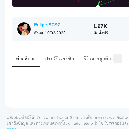
Felipe.SC97
1.27K
ติดตั้งฟรี
ตั้งแต่
10/02/2025
คำอธิบาย
ประวัติเวอร์ชัน
รีวิวจากลูกค้า
0.0
โปรไฟล์อินดิเคเตอร์
ฉันจะ
เริ่มใช้
ผลิตภัณฑ์ที่มีให้บริการผ่าน cTrader Store รวมถึงบอทการเทรด อินดิเค
อินดิเค
เข้าถึงข้อมูลและทางเทคนิคเท่านั้น cTrader Store ไม่ใช่โบรกเกอร
เตอร์ได้