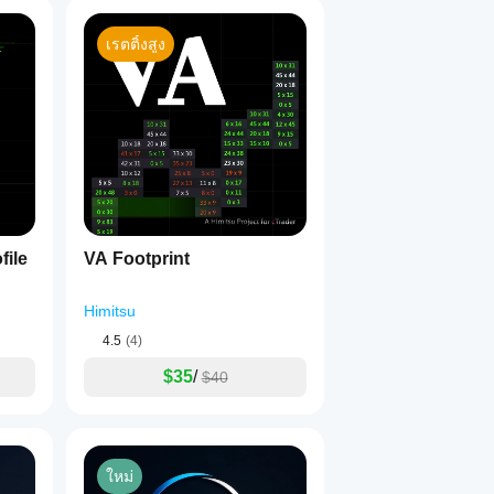
เรตติ้งสูง
file
VA Footprint
Himitsu
4.5
(4)
$35
/
$40
ใหม่