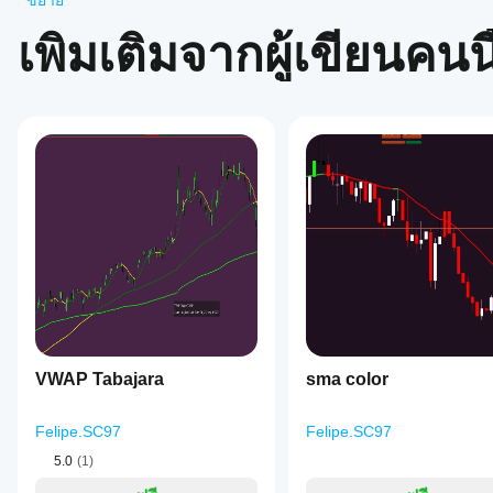
ในอนาคต
ขยาย
อย่างไร?
รีวิว: 0
หลังจาก
เพิ่มเติมจากผู้เขียนคนนี
แอป
ติดตั้ง
cTrader
เพิ่มอินส
ใดบ้าง
รีวิวจากลูกค้า
แตนซ์
เพื่อเริ่ม
ที่รอง
ใช้อิน
รับอิน
5
4
3
2
ทั้งหมด
ดิเคเตอร์
ดิเค
สำหรับ
เตอร์
ยังไม่มี
การ
จาก
รีวิว
วิเคราะห์
Store?
สำหรับ
ทาง
ผลิตภัณฑ์
อินดิเค
เทคนิค
ฉันจะทด
นี้ หาก
เตอร์ที่
สอ
เคยลอง
กำหนด
บอินดิเค
แล้ว ขอ
เองพร้อม
เชิญมา
ใช้งาน
เตอร์ได้
เป็นคน
เฉพาะใน
อย่างไร?
แรกที่
cTrader
ใช้อินดิเค
VWAP Tabajara
sma color
บอกคน
Windows
ฉัน
เตอร์
กับ
อื่น!
และ Mac
ควร
สัญลักษณ์
เท่านั้น
Felipe.SC97
Felipe.SC97
ปรับ
และช่วง
เวลาที่
พารา
5.0
(1)
แตกต่าง
มิเต