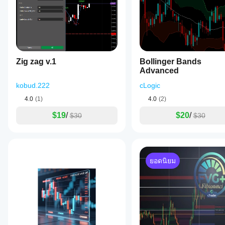
Zig zag v.1
Bollinger Bands
Advanced
kobud.222
cLogic
4.0
(1)
4.0
(2)
$19
/
$20
/
$30
$30
ยอดนิยม