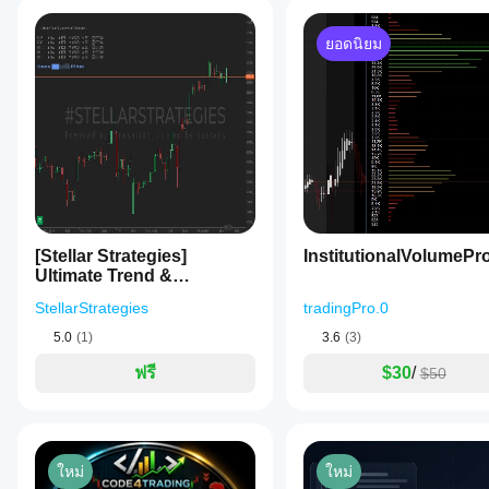
ยอดนิยม
[Stellar Strategies]
InstitutionalVolumePro
Ultimate Trend &
Momentum Dashboard
StellarStrategies
tradingPro.0
5.0
(1)
3.6
(3)
ฟรี
$30
/
$50
ใหม่
ใหม่