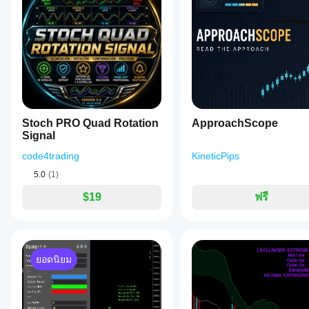
Stoch PRO Quad Rotation
ApproachScope
Signal
code4trading
KineticPips
5.0
(1)
$19
ฟรี
ยอดนิยม