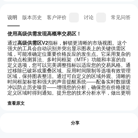
说明
版本历史
客户评价
讨论
常见问答
使用高级供需发现高概率交易区！
通过
高级供需区V2
指标，解锁更清晰的市场视图。这个
强大的工具会自动识别并突出显示图表上的关键供需区
域，可能准确定位重要价格反应的发生点。它采用复杂的
摆动点检测算法、多时间框架（MTF）功能和丰富的自
定义选项，您可以完美调整指标以适应您的交易风格。通
过移除已破坏或重叠区域、应用时间限制等选项有效管理
区域，保持图表整洁。通过可自定义的区域外观、清晰的
时间框架标签和强大的声音提醒系统——配备实时数据缓
冲以防止历史噪音——增强您的分析，确保您在价格接近
定义区域时得到通知。提升您的技术分析水平，做出更明
智的交易决策！
查看原文
如
AI 摘要
-------------------
何
评价:1
Supply
开
分享
Demand
V1的改进：
Premium
始
5
0 %
V2
高级供需V2带来了显著的增强，提供更精准、用户友好
使