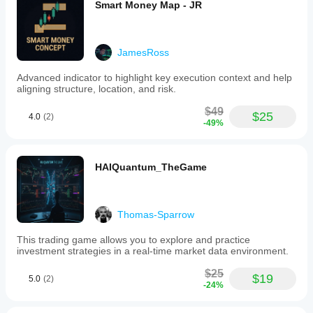
Smart Money Map - JR
JamesRoss
Advanced indicator to highlight key execution context and help
aligning structure, location, and risk.
$49
$25
4.0
(2)
-49%
HAIQuantum_TheGame
Thomas-Sparrow
This trading game allows you to explore and practice
investment strategies in a real-time market data environment.
$25
$19
5.0
(2)
-24%