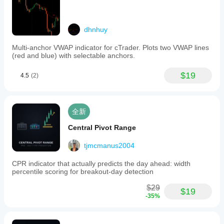
dhnhuy
Multi-anchor VWAP indicator for cTrader. Plots two VWAP lines
(red and blue) with selectable anchors.
$19
4.5
(2)
全新
Central Pivot Range
tjmcmanus2004
CPR indicator that actually predicts the day ahead: width
percentile scoring for breakout-day detection
$29
$19
-35%