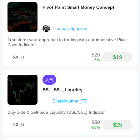
Pivot Point Smart Money Concept
Thomas-Sparrow
Transform your approach to trading with our innovative Pivot
Point Indicator.
$20
$19
5.0
(1)
-5%
人气
BSL_SSL_Liqudity
Dineshkumar_FX
Buy-Side & Sell-Side Liquidity (BSL/SSL) Indicator
$50
$25
4.3
(3)
-50%