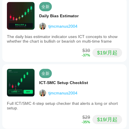
全新
Daily Bias Estimator
tjmcmanus2004
The daily bias estimator indicator uses ICT concepts to show
whether the chart is bullish or bearish on multi-time frame
$30
$19/月起
-37%
全新
ICT-SMC Setup Checklist
tjmcmanus2004
Full ICT/SMC 4-step setup checker that alerts a long or short
setup.
$29
$19/月起
-35%