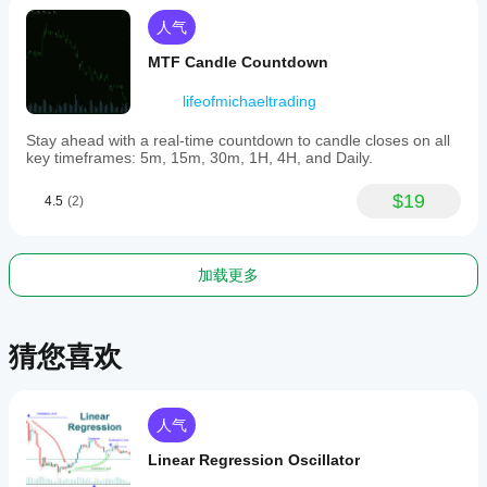
include
https://ctrader.com/products/558
automatic
人气
https://ctrader.com/products/559
cleanup
of
MTF Candle Countdown
https://ctrader.com/products/560
old
drawings
lifeofmichaeltrading
on
startup
Stay ahead with a real-time countdown to candle closes on all
and
key timeframes: 5m, 15m, 30m, 1H, 4H, and Daily.
options
to
re-
$19
4.5
(2)
identify
zones
dynamically.
This
加载更多
indicator
aims
to
enhance
猜您喜欢
technical
analysis
by
clearly
marking
人气
high-
probability
Linear Regression Oscillator
trading