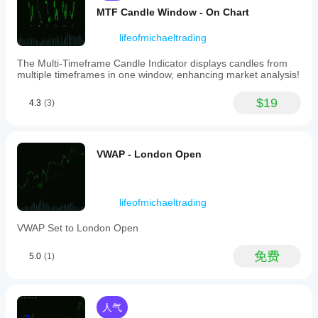
supply
供给样式：设置供给区域边框线的样式（实线、点线
MTF Candle Window - On Chart
and
等）。
demand
zone
lifeofmichaeltrading
7) 需求外观
colors,
thickness,
需求颜色：设置需求（下方）区域的颜色。（例如，
The Multi-Timeframe Candle Indicator displays candles from
and
multiple timeframes in one window, enhancing market analysis!
“绿色”，“#00FF00”）
line
需求厚度：设置需求区域边框线的厚度。
styles.
需求样式：设置需求区域边框线的样式（实线、点线
$19
Zones
4.3
(3)
等）。
can
be
8) 提醒 
注意：为防止旧数据或启动时的提醒，声音提醒
configured
仅在指标加载后发生20个实时价格波动后才激活。
to
VWAP - London Open
include
启用声音提醒：选择是以在价格接近区域时开启声音
candle
通知。
wicks
选择的声音文件：选择您希望用于提醒的声音。系统
only
lifeofmichaeltrading
or
声音（如“Alarm01”）尝试从
both
C:\Windows\Media\
播放；请确保文件存在且
VWAP Set to London Open
wicks
cTrader可访问。“cTraderDefaultAlert”使用标准
and
cTrader声音。“无”则不播放声音。
bodies,
免费
5.0
(1)
触发距离（点数）：价格必须距离区域边缘多近（以
providing
点数计）才触发提醒。
flexible
每区最大提醒次数：限制对
同一
区域的提醒次数。
market
perspectives.
9) 时间框架标签
人气
Interactive