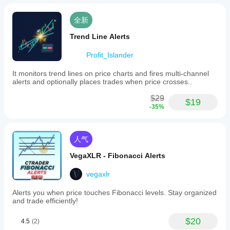
全新
Trend Line Alerts
Profit_Islander
It monitors trend lines on price charts and fires multi-channel
alerts and optionally places trades when price crosses..
$29
$19
-35%
人气
VegaXLR - Fibonacci Alerts
vegaxlr
Alerts you when price touches Fibonacci levels. Stay organized
and trade efficiently!
$20
4.5
(2)