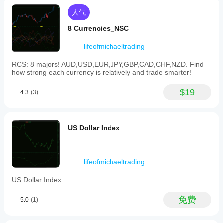
after
https://ctrader.com/products/1180
the
人气
indicator
https://ctrader.com/products/1015
loads,
8 Currencies_NSC
with
https://ctrader.com/products/555
configurable
https://ctrader.com/products/553
lifeofmichaeltrading
sound
options
https://ctrader.com/products/554
RCS: 8 majors! AUD,USD,EUR,JPY,GBP,CAD,CHF,NZD. Find
and
how strong each currency is relatively and trade smarter!
limits
https://ctrader.com/products/552
on
alert
https://ctrader.com/products/557
$19
4.3
(3)
frequency
per
https://ctrader.com/products/845
zone.
https://ctrader.com/products/848
Timeframe
US Dollar Index
labels
https://ctrader.com/products/847
can
be
https://ctrader.com/products/846
displayed
on
lifeofmichaeltrading
https://ctrader.com/products/551
zones
with
https://ctrader.com/products/574
US Dollar Index
customizable
appearance
https://ctrader.com/products/573
免费
settings.
5.0
(1)
Additional
https://ctrader.com/products/556
features