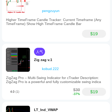
pengzuyun
Higher TimeFrame Candle Tracker: Current Timeframe (Any
TimeFrame) Show High TimeFrame Candle Bar
$19
人气
Zig zag v.1
kobud.222
ZigZag Pro – Multi-Swing Indicator for cTrader Description:
ZigZag Pro is a powerful and fully customizable swing indica
$30
$19
4.0
(1)
-37%
LT_Ind_VWAP