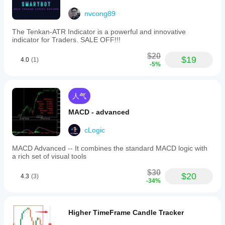
nvcong89
The Tenkan-ATR Indicator is a powerful and innovative
indicator for Traders. SALE OFF!!!
$20
$19
4.0
(1)
-5%
人气
MACD - advanced
cLogic
MACD Advanced -- It combines the standard MACD logic with
a rich set of visual tools
$30
$20
4.3
(3)
-34%
Higher TimeFrame Candle Tracker