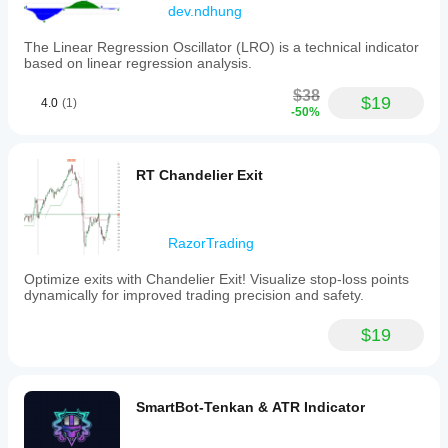
zones
dev.ndhung
for
more
The Linear Regression Oscillator (LRO) is a technical indicator
informed
based on linear regression analysis.
decision-
making.
$38
$19
4.0
(1)
-50%
指标配置
RT Chandelier Exit
RazorTrading
Optimize exits with Chandelier Exit! Visualize stop-loss points
dynamically for improved trading precision and safety.
$19
SmartBot-Tenkan & ATR Indicator