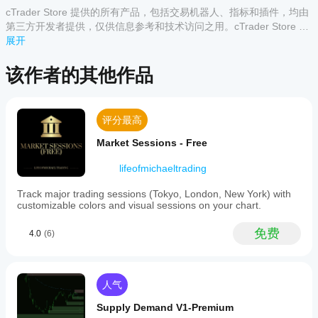
4
100 %
is
且高效的交易体验：
用
cTrader Store 提供的所有产品，包括交易机器人、指标和插件，均由
an
3
0 %
指
advanced
第三方开发者提供，仅供信息参考和技术访问之用。cTrader Store 并
更智能、更安静的提醒——告别历史噪音！
trading
标?
2
0 %
非经纪商，不提供投资建议、个人推荐或任何未来业绩保证。
展开
提醒仅在加载后基于实时价格动作触发，消除了
indicator
安装
烦人的历史提醒！此外，您可以从一个简单的
下
1
0 %
designed
哪些
后，
添
拉菜单
中选择声音，这比输入文件名方便得多。
to
该作者的其他作品
cTrader
加实例
还有
每区最大提醒次数
，防止通知泛滥。
automatically
应用支
即可开
identify
轻松配置——设置更简化！
and
始使用
持来自
大幅提升直观性，大多数选项采用
下拉菜单
（时
highlight
客户评价
该指标
Store
评分最高
间框架、是/否选择、线条样式、声音文件）。每
key
进行技
的指
supply
次都能一次设置正确！
术分
Market Sessions - Free
标?
and
全部
5
4
3
2
1
析。
更清晰的区域逻辑与管理——更少杂乱，更明晰！
demand
自定义指
lifeofmichaeltrading
zones
如
采用更直接且可操作的方法。V2使用明确规则移
标仅在
on
FibonacciTraderX
除
破损区域
，智能处理
重叠（重合）区域
以保持
何
cTrader
Track major trading sessions (Tokyo, London, New York) with
trading
图表整洁，并提供简单的
基于时间的过期
旧区
测
Windows
customizable colors and visual sessions on your chart.
charts.
May 30, 2025
域，以及
限制显示区域数量
的选项。
和 Mac
试
It
上可用。
uses
指
The
卓越的视觉控制——您的图表，您的方式！
免费
4.0
(6)
a
idea is
标?
通过为供给和需求区域分别设置外观（颜色、厚
sophisticated
fine,
度、样式）获得
细粒度控制
。精确调整视觉效
将指
swing-
just do
我
果，使区域在图表上
可交互
！
标应
point
not
应
人气
detection
用
于
expect
更灵活的区域定义！
algorithm
该
不同
it to
IncludeBarBody
现包含
选项，允许您选择仅
Supply Demand V1-Premium
and
print
的交
调
包含影线的区域或包含蜡烛实体的区域，以获得