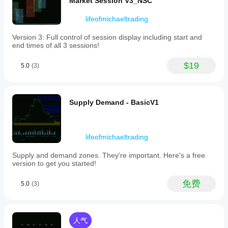
Market Session V3_NSC
removing
移除重合区域：选择是以自动删除两个重叠区域中较
broken
旧的一个，保持图表整洁。
or
lifeofmichaeltrading
overlapping
4) 时间限制
areas,
Version 3: Full control of session display including start and
setting
启用时间限制：选择是以使非常旧的区域自动消失。
end times of all 3 sessions!
time-
时间限制周期：启用时间限制后，超过此条数的旧区
based
域将被移除。
$19
expiry,
5.0
(3)
and
5) 一般外观
limiting
the
自动延伸区域：选择是以将区域绘制到未来较远位
number
置。选择否则区域较短。
Supply Demand - BasicV1
of
颜色透明度（0-255）：设置区域颜色的透明度（0=
displayed
不可见，255=不透明）。
zones
填充区域：选择是以填充颜色。选择否则仅显示轮
to
lifeofmichaeltrading
廓。
maintain
区域包含蜡烛实体：选择是以使用蜡烛实体（加影
chart
Supply and demand zones. They're important. Here's a free
clarity.
线）确定区域宽度。选择否则仅使用影线。
version to get you started!
Visual
交互式区域：选择是以允许您点击并移动图表上的区
customization
域。
is
免费
5.0
(3)
granular,
6) 供给外观
with
separate
供给颜色：设置供给（上方）区域的颜色。（例如，
settings
“红色”，“#FF0000”）
人气
for
供给厚度：设置供给区域边框线的厚度。