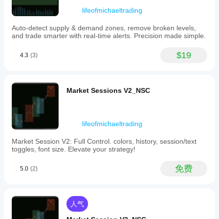
supports
perfect
易品
整
更宽广且不同的市场视角。
multi-
lifeofmichaeltrading
entries.
种和
指
timeframe
The
时间
(MTF)
标
chart
Auto-detect supply & demand zones, remove broken levels,
周
analysis,
still
参
and trade smarter with real-time alerts. Precision made simple.
期，
allowing
needs
数
-------------------
traders
以了
say no.
吗?
$19
to
4.3
(3)
解其
view
设置指南：高级供需区
在各
是
zones
种市
的，
1) 多时间框架
from
场条
您可
different
Market Sessions V2_NSC
件下
以
修
启用MTF：选择是以在当前图表上查看不同时间框架
timeframes
的表
改参
的区域。选择否则仅显示当前图表区域。
on
现。
数
以
a
时间框架：如果MTF为是，在此选择另一个时间框架
single
使指
（例如，在M15图表上查看H4区域）。
lifeofmichaeltrading
chart.
标适
The
2) 算法
应您
Market Session V2: Full Control. colors, history, session/text
indicator
的策
toggles, font size. Elevate your strategy!
摆动周期：设置定义强烈市场转折（摆动点）以创建
offers
略。
extensive
区域的条数。数值越高，区域越强且通常越少。
customization,
免费
5.0
(2)
3) 区域移除
including
options
移除破损区域：选择是以在价格明显突破区域后自动
to
删除该区域。
manage
人气
zones
保留区域数量（0=全部）：限制显示最近的多少个区
by
0
域。
显示全部。