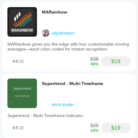
MARainbow
algobotspro
MARainbow gives you the edge with four customizable moving
averages—each color-coded for instant recognition.
$38
$19
4.0
(2)
-50%
Supertrend - Multi-Timeframe
dock.trader
Supertrend - Multi-Timeframe Indicator
$25
$19
4.5
(2)
-24%