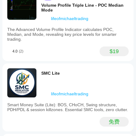
zones
显示时间框架标签：选择是以在每个区域显示时间框
Volume Profile Triple Line - POC Median
allow
架（例如H1，D1）。
Mode
users
供给标签颜色：供给区域标签的文字颜色。
to
lifeofmichaeltrading
需求标签颜色：需求区域标签的文字颜色。
click
and
标签X偏移（条数）：调整标签相对于区域起点的水
The Advanced Volume Profile Indicator calculates POC,
move
平位置。
Median, and Mode, revealing key price levels for smarter
zones
标签字体大小：设置标签文字大小。
trading.
directly
on
10) 其他
the
$19
4.0
(2)
chart.
启动时清理：选择是以在cTrader启动或指标添加到
The
图表时移除此指标的旧绘图。
alert
重新识别已移除区域：（此设置在当前版本中直接影
system
响有限。区域在每个波动时重新评估；如果再次满足
SMC Lite
is
区域条件且未被视为破损，无论此设置为是或否，区
designed
域都会重新出现）。
to
minimize
noise
lifeofmichaeltrading
by
----------------------------
triggering
Smart Money Suite (Lite): BOS, CHoCH, Swing structure,
notifications
PDH/PDL & session killzones. Essential SMC tools, zero clutter.
欢迎查看我的其他指标：
only
on
免费
https://ctrader.com/products/1181
live
price
https://ctrader.com/products/1182
action