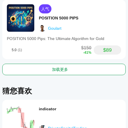
人气
POSITION 5000 PIPS
Goulart
POSITION 5000 Pips: The Ultimate Algorithm for Gold
$150
$89
5.0
(1)
-41%
加载更多
猜您喜欢
indicator