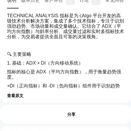
说明
版本历史
客户评价
讨论
常见问答
TECHNICAL ANALYSIS 指标是为 cAlgo 平台开发的高
级技术分析解决方案，集成了多个技术指标，专注于识别
强劲趋势、市场动量和成交量确认。它结合了 ADX（平
均方向指数）与斜率分析、成交量过滤和实时多指标技术
分析，为交易者提供全面且可靠的决策视角。
🔍 主要策略
1. 基础：ADX + DI（方向移动系统）
指标的核心是 ADX（平均方向指数），用于衡量趋势强
度。
+DI（正向指标）和 -DI（负向指标）组件用于识别趋势
方向：
查看原文
+DI > -DI → 上升趋势
指标配置
如
-DI > +DI → 下降趋势
何
评价:0
开
分享
2. 斜率动态动量分析
始
通过线性回归计算 ADX、+DI 和 -DI 的斜率。
使