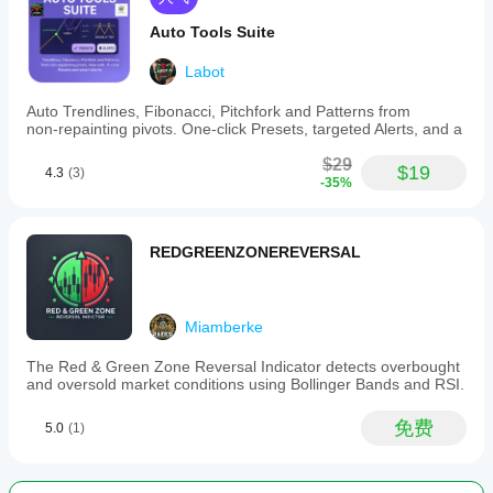
Auto Tools Suite
Labot
Auto Trendlines, Fibonacci, Pitchfork and Patterns from
non‑repainting pivots. One‑click Presets, targeted Alerts, and a
$29
$19
4.3
(3)
-35%
REDGREENZONEREVERSAL
Miamberke
The Red & Green Zone Reversal Indicator detects overbought
and oversold market conditions using Bollinger Bands and RSI.
免费
5.0
(1)