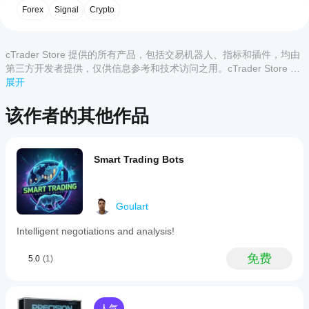
用
客户评价
这可以识别趋势是否：
Forex
Signal
Crypto
指
增强（正斜率）
标?
全部
5
4
3
2
1
安装
减弱（负斜率）
cTrader Store 提供的所有产品，包括交易机器人、指标和插件，均由
哪些
后，
添
该产
第三方开发者提供，仅供信息参考和技术访问之用。cTrader Store 并
cTrader
3. 参考水平
加实例
品尚
非经纪商，不提供投资建议、个人推荐或任何未来业绩保证。
展开
应用支
即可开
无评
强趋势水平：趋势被视为强劲的水平以上（默认值：
始使用
持来自
价。
25）
该指标
Store
该作者的其他作品
已经
进行技
的指
弱趋势水平：考虑有效趋势的最低水平（默认值：20）
试过
术分
标?
了？
低于弱趋势水平的趋势被视为横盘或无明确方向。
析。
抢先
自定义指
Smart Trading Bots
如
告诉
📈 信号生成
标仅在
何
其他
cTrader
买入条件
测
人！
Windows
和 Mac
试
Goulart
✅ +DI 上穿 -DI
上可用。
指
✅ ADX 高于弱趋势水平（弱趋势水平）
Intelligent negotiations and analysis!
标?
将指
✅ ADX 和 +DI 斜率为正
我
免费
5.0
(1)
标应
✅ 成交量确认（可选）
应
用
于
该
不同
的交
调
人气