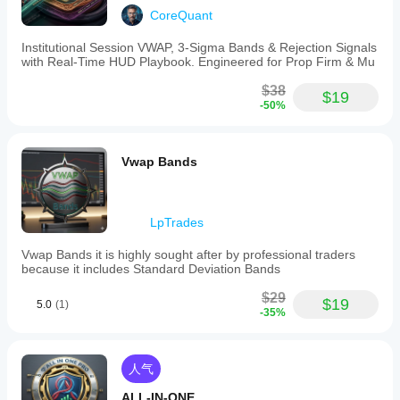
CoreQuant
Institutional Session VWAP, 3-Sigma Bands & Rejection Signals
with Real-Time HUD Playbook. Engineered for Prop Firm & Mu
$38
$19
-50%
Vwap Bands
LpTrades
Vwap Bands it is highly sought after by professional traders
because it includes Standard Deviation Bands
$29
$19
5.0
(1)
-35%
人气
ALL-IN-ONE