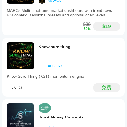
MARCs
MARCs Multi-timeframe market dashboard with trend rows,
RSI context, sessions, presets and optional chart levels.
$38
$19
-50%
Know sure thing
ALGO-XL
Know Sure Thing (KST) momentum engine
免费
5.0
(1)
全新
Smart Money Concepts