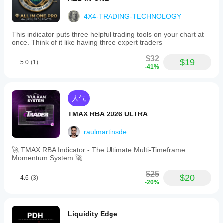
4X4-TRADING-TECHNOLOGY
This indicator puts three helpful trading tools on your chart at
once. Think of it like having three expert traders
$32
$19
5.0
(1)
-41%
人气
TMAX RBA 2026 ULTRA
raulmartinsde
🚀 TMAX RBA Indicator - The Ultimate Multi-Timeframe
Momentum System 🚀
$25
$20
4.6
(3)
-20%
Liquidity Edge