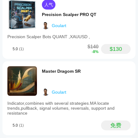
人气
Precision Scalper PRO QT
Goulart
Precision Scalper Bots QUANT ,XAUUSD ,
$140
$130
5.0
(1)
-8%
Master Dragom SR
Goulart
Indicator,combines with several strategies.MA locate
trends,pullback, signal volumes, reversals, support and
resistance
免费
5.0
(1)