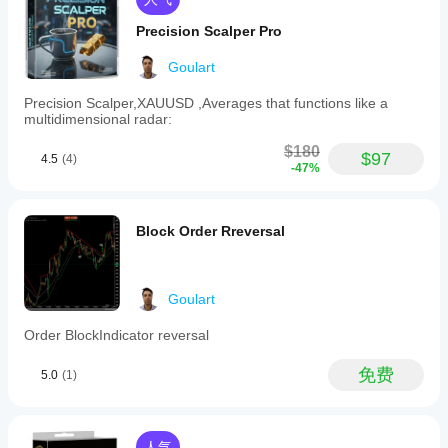
易品
卖出条件
整
种和
指
Precision Scalper Pro
✅ -DI 上穿 +DI
时间
标
周
✅ ADX 高于弱趋势水平（弱趋势水平）
参
Goulart
期，
数
以了
✅ ADX 和 -DI 斜率为正
Precision Scalper,XAUUSD ,Averages that functions like a
吗?
解其
multidimensional radar:
✅ 成交量确认（可选）
在各
是
种市
的，
$180
$97
4.5
(4)
场条
您可
-47%
件下
以
修
强信号：当 ADX 高于强趋势水平且斜率显著为正时，指
的表
改参
标生成强化信号，避免连续重复入场。📊 成交量过滤器
现。
数
以
（可选）
Block Order Rreversal
使指
指标可能需要成交量确认后才生成信号。
标适
应您
当前成交量必须大于或等于成交量的移动平均 × 乘数。
的策
Goulart
略。
这有助于过滤流动性不足市场中的假突破和信号。
Order BlockIndicator reversal
🧠 高级技术分析（交互面板）
TECHNICAL ANALYSIS 包含图表上的两个交互面板：
免费
5.0
(1)
1. 趋势信息
人气