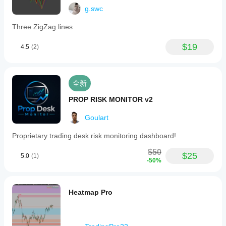
g.swc
Three ZigZag lines
$19
4.5
(2)
全新
PROP RISK MONITOR v2
Goulart
Proprietary trading desk risk monitoring dashboard!
$50
$25
5.0
(1)
-50%
Heatmap Pro