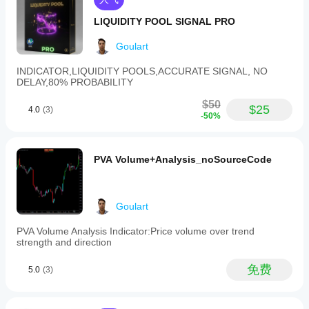
ADX、DI 和成交量值（如果启用）
LIQUIDITY POOL SIGNAL PRO
🛡️ 竞争优势
Goulart
✅ 多指标集成于单一面板
INDICATOR,LIQUIDITY POOLS,ACCURATE SIGNAL, NO
DELAY,80% PROBABILITY
✅ 关注趋势强度和方向（不仅仅是价格）
$50
✅ 成交量过滤以提高可靠性
$25
4.0
(3)
-50%
✅ 交互式且信息丰富的界面
✅ 清晰信号，带视觉和声音警报
PVA Volume+Analysis_noSourceCode
Goulart
PVA Volume Analysis Indicator:Price volume over trend
strength and direction
免费
5.0
(3)