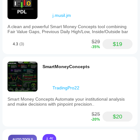
j.musil.jm
A clean and powerful Smart Money Concepts tool combining
Fair Value Gaps, Previous Daily High/Low, Inside/Outside bar
$29
$19
4.3
(3)
-35%
SmartMoneyConcepts
TradingPro22
Smart Money Concepts Automate your institutional analysis
and make decisions with pinpoint precision..
$25
$20
-20%
人气