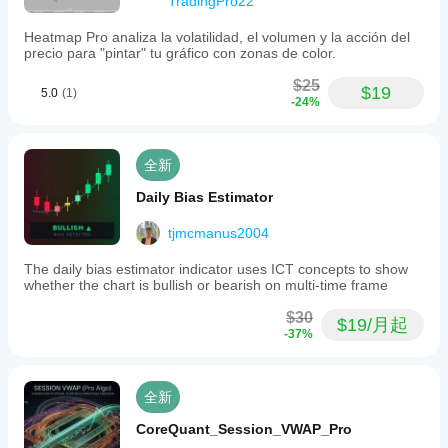
TradingPro22
Heatmap Pro analiza la volatilidad, el volumen y la acción del
precio para "pintar" tu gráfico con zonas de color.
$25
$19
5.0
(1)
-24%
全新
Daily Bias Estimator
tjmcmanus2004
The daily bias estimator indicator uses ICT concepts to show
whether the chart is bullish or bearish on multi-time frame
$30
$19/月起
-37%
全新
CoreQuant_Session_VWAP_Pro