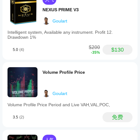
趋势类型：上升趋势 / 下降趋势 / 横盘
NEXUS PRIME V3
趋势强度：强 / 弱
Goulart
动量：增强 / 减弱 / 稳定
当前 ADX、+DI、-DI 和斜率值
Intelligent system, Available any instrument. Profit 12.
Drawdown 1%
2. 技术分析
$200
$130
5.0
(4)
执行实时多指标分析，包括：
-35%
RSI(14) – 超买/超卖
Volume Profile Price
随机指标(14) – 动量
MACD(12,26) – 交叉和背离
Goulart
Williams %R – 市场极端
Volume Profile Price Period and Live VAH,VAL,POC,
CCI(14) – 与典型价格的偏离
ROC(12) – 变化率
免费
3.5
(2)
终极振荡器 – 强度确认
牛熊力量 – 买卖压力
人气