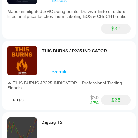
BZboss
Maps unmitigated SMC swing points. Draws infinite structure
lines until price touches them, labeling BOS & CHoCH breaks.
$39
THIS BURNS JP225 INDICATOR
czarruk
🔥 THIS BURNS JP225 INDICATOR – Professional Trading
Signals
$30
$25
4.0
(3)
-17%
Zigzag T3