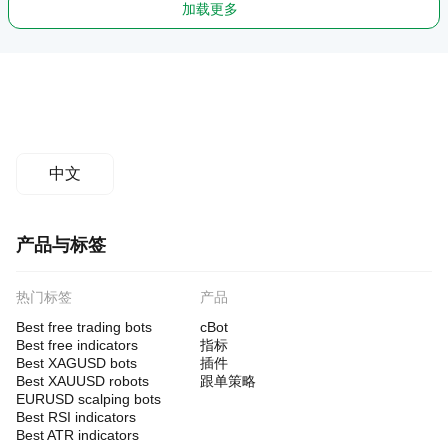
加载更多
中文
产品与标签
热门标签
产品
Best free trading bots
cBot
Best free indicators
指标
Best XAGUSD bots
插件
Best XAUUSD robots
跟单策略
EURUSD scalping bots
Best RSI indicators
Best ATR indicators