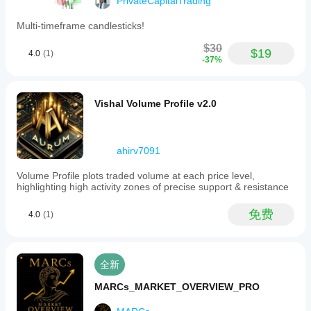
PrivateCapitalTrading
Multi-timeframe candlesticks!
$30
$19
4.0
(1)
-37%
Vishal Volume Profile v2.0
ahirv7091
Volume Profile plots traded volume at each price level,
highlighting high activity zones of precise support & resistance
免费
4.0
(1)
全新
MARCs_MARKET_OVERVIEW_PRO