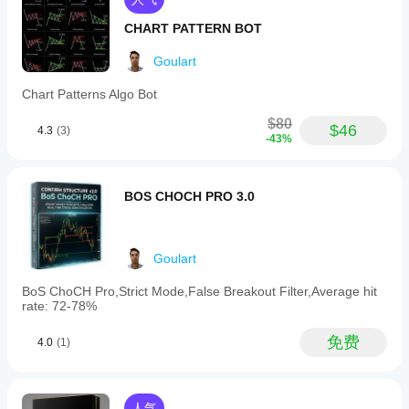
移动平均线 (5,10,20,50,100,200) – 长期趋势
CHART PATTERN BOT
最终总结：系统统计买入/卖出/中性信号，并给出明确建
议：
Goulart
Chart Patterns Algo Bot
强烈买入（≥7 个买入信号）
$80
$46
4.3
(3)
买入
-43%
卖出
强烈卖出（≥7 个卖出信号）
BOS CHOCH PRO 3.0
中性
🔔 警报和可视化
Goulart
图表上的视觉信号：
BoS ChoCH Pro,Strict Mode,False Breakout Filter,Average hit
带有“买入”/“卖出”标签的绿/红箭头
rate: 72-78%
声音通知（Windows）
免费
4.0
(1)
控制台中的详细日志，包括：
信号时间
人气