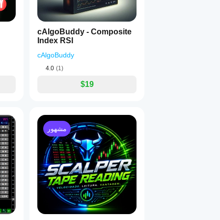
cAlgoBuddy - Composite
Index RSI
cAlgoBuddy
4.0
(1)
$19
مشهور