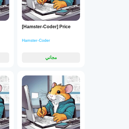
تعيين أطر زمنية مستقلة للمكونات مثل الأساس (مثلاً، المتوسط المتحرك) ومصدر الانحراف للتحكم الدقيق.
4
OHLC4
 — من أي إطار زمني متاح.
, أو 
[Hamster-Coder] Price
تغيير المعلمات بعد تطبيق المؤشر — شيء غير ممكن مع خصائص المصدر الافتراضية في المنصة.
Hamster-Coder
 (الفترات)، للتحكم في عدد الأشرطة التي يتم حساب المتوسط لها.
مصمم للعمل بشكل مثالي مع كل من التداول اليدوي والاستراتيجيات الآلية.
مجاني
 الرسم البياني:
 6. اختر طول المتوسط المتحرك '50'