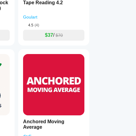
lock
Tape Reading 4.2
e）
Goulart
4.5
(4)
$37
/
$70
Anchored Moving
Average