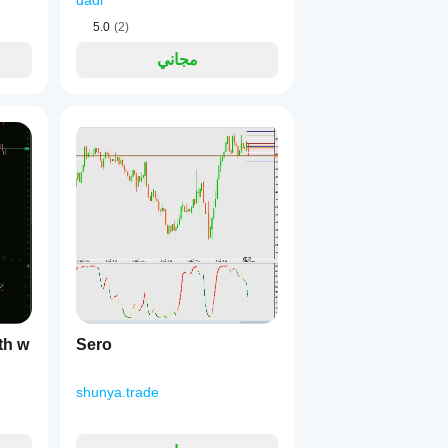
dadi
5.0
(2)
مجاني
th w
Sero
shunya.trade