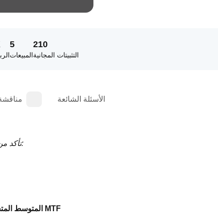
K
5
210
التثبيتات المجانية
المبيعات
الرب
الأسئلة الشائعة
مناقشة
تأكد من أن الإصدار المعروض على الرسم البياني يتطابق مع هذه القيمة:
[Hamster-Coder] المتوسط المتحرك MTF