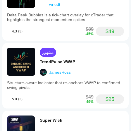
and
wriedt
vertical
offsets.
Visibility
Delta Peak Bubbles is a tick‑chart overlay for cTrader that
settings
highlights the strongest momentum spikes.
allow
selective
$89
$49
4.3
(3)
display
-45%
of
VWAP
timeframes
based
مشهور
on
the
TrendPulse VWAP
chart’s
timeframe,
JamesRoss
supporting
a
Structure-aware indicator that re-anchors VWAP to confirmed
wide
swing pivots.
range
from
$49
$25
1
5.0
(2)
-49%
minute
to
monthly
intervals.
Super Wick
The
color