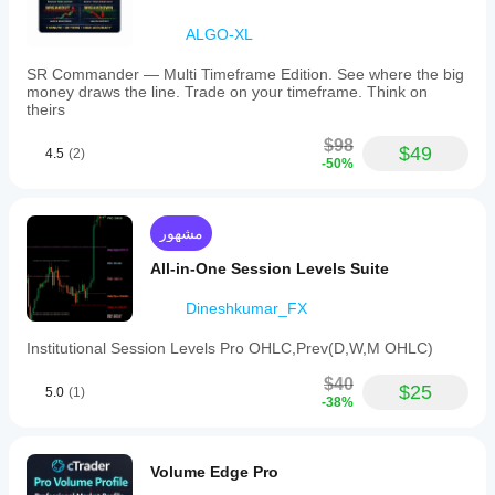
VWAP
data,
ALGO-XL
volatility
analysis,
and
SR Commander — Multi Timeframe Edition. See where the big
key
money draws the line. Trade on your timeframe. Think on
support/resistance
theirs
levels
to
$98
$49
4.5
(2)
inform
-50%
entry
and
exit
decisions.
مشهور
ملف تعريف المؤشر
All-in-One Session Levels Suite
فئة
المؤشر
Dineshkumar_FX
الاتجاه
Institutional Session Levels Pro OHLC,Prev(D,W,M OHLC)
نوع
المخرجات
$40
$25
5.0
(1)
التصور
-38%
الإشارات
فلتر
Volume Edge Pro