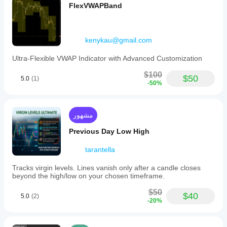
FlexVWAPBand
kenykau@gmail.com
Ultra-Flexible VWAP Indicator with Advanced Customization
$100
$50
5.0
(1)
-50%
مشهور
Previous Day Low High
tarantella
Tracks virgin levels. Lines vanish only after a candle closes
beyond the high/low on your chosen timeframe.
$50
$40
5.0
(2)
-20%