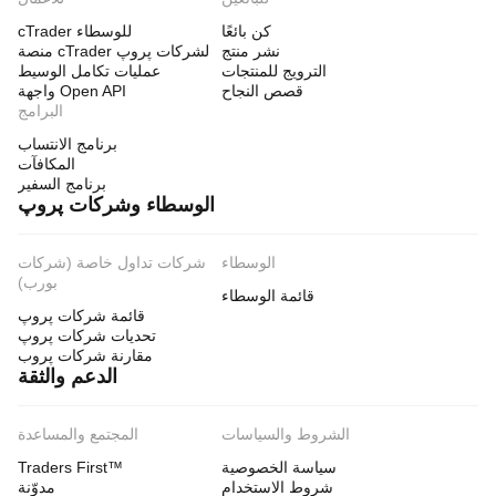
كن بائعًا
cTrader للوسطاء
نشر منتج
منصة cTrader لشركات پروپ
الترويج للمنتجات
عمليات تكامل الوسيط
قصص النجاح
واجهة Open API
البرامج
برنامج الانتساب
المكافآت
برنامج السفير
الوسطاء وشركات پروپ
الوسطاء
شركات تداول خاصة (شركات
بورب)
قائمة الوسطاء
قائمة شركات پروپ
تحديات شركات پروپ
مقارنة شركات پروب
الدعم والثقة
الشروط والسياسات
المجتمع والمساعدة
سياسة الخصوصية
Traders First™
شروط الاستخدام
مدوّنة