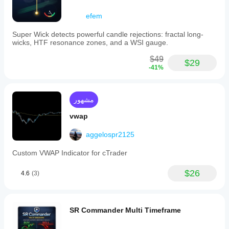
scheme
automatically
efem
adapts
to
light
Super Wick detects powerful candle rejections: fractal long-
or
wicks, HTF resonance zones, and a WSI gauge.
dark
chart
$49
$29
backgrounds
-41%
for
optimal
visibility.
VMM
مشهور
VWAP
ELITE
vwap
is
suited
aggelospr2125
for
day
Custom VWAP Indicator for cTrader
traders,
swing
$26
traders,
4.6
(3)
institutional
and
algorithmic
traders
SR Commander Multi Timeframe
seeking
precise