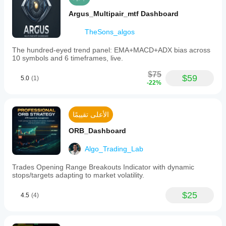
Argus_Multipair_mtf Dashboard
TheSons_algos
The hundred-eyed trend panel: EMA+MACD+ADX bias across
10 symbols and 6 timeframes, live.
$75
$59
5.0
(1)
-22%
الأعلى تقييمًا
ORB_Dashboard
Algo_Trading_Lab
Trades Opening Range Breakouts Indicator with dynamic
stops/targets adapting to market volatility.
$25
4.5
(4)