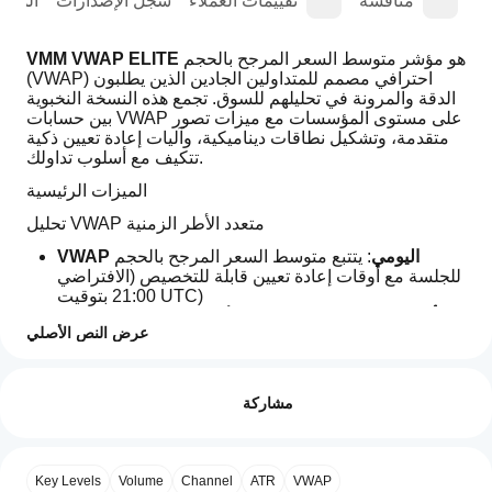
عة
مناقشة
تقييمات العملاء
سجل الإصدارات
المل
 هو مؤشر متوسط السعر المرجح بالحجم 
VMM VWAP ELITE
(VWAP) احترافي مصمم للمتداولين الجادين الذين يطلبون 
الدقة والمرونة في تحليلهم للسوق. تجمع هذه النسخة النخبوية 
بين حسابات VWAP على مستوى المؤسسات مع ميزات تصور 
متقدمة، وتشكيل نطاقات ديناميكية، وآليات إعادة تعيين ذكية 
تتكيف مع أسلوب تداولك.
الميزات الرئيسية
تحليل VWAP متعدد الأطر الزمنية
VWAP اليومي
: يتتبع متوسط السعر المرجح بالحجم 
للجلسة مع أوقات إعادة تعيين قابلة للتخصيص (الافتراضي 
21:00 بتوقيت UTC)
VWAP الأسبوعي
: يراقب المستويات الأسبوعية بدءًا من 
عرض النص الأصلي
يوم الأحد مع معلمات إعادة تعيين قابلة للتكوين
VWAP الشهري
: يوفر منظورًا شهريًا يبدأ من اليوم الأول 
كيف
ملخص الذكاء الاصطناعي
من كل شهر
يمكنني
التقييمات: 0
VMM
يمكن تبديل كل إطار زمني بشكل مستقل وتعيين تسميات 
مشاركة
البدء في
VWAP
مخصصة
ELITE
استخدام
is
مؤشر؟
نظام إعادة تعيين ذكي
a
بعد
تقييمات العملاء
professional
ساعة ودقيقة إعادة التعيين اليومية قابلة للتكوين (بتوقيت 
Key Levels
Volume
Channel
ATR
VWAP
ما هي