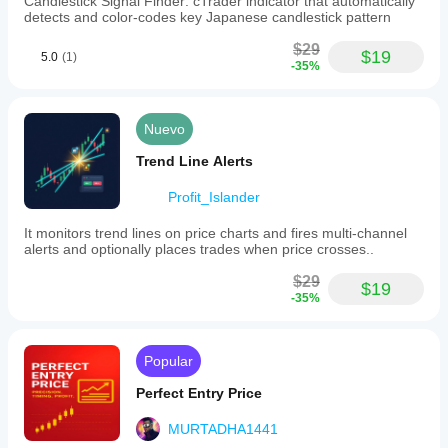
Candlestick Signal Finder: cTrader indicator that automatically
detects and color-codes key Japanese candlestick pattern
$29
$19
5.0
(1)
-35%
Nuevo
Trend Line Alerts
Profit_Islander
It monitors trend lines on price charts and fires multi-channel
alerts and optionally places trades when price crosses..
$29
$19
-35%
Popular
Perfect Entry Price
MURTADHA1441