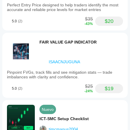
Perfect Entry Price designed to help traders identify the most
accurate and reliable price levels for market entries
$35
$20
5.0
(2)
-43%
FAIR VALUE GAP INDICATOR
ISAACNJUGUNA
Pinpoint FVGs, track fills and see mitigation stats — trade
imbalances with clarity and confidence.
$25
$19
5.0
(2)
-24%
Nuevo
ICT-SMC Setup Checklist
tjmcmanus2004