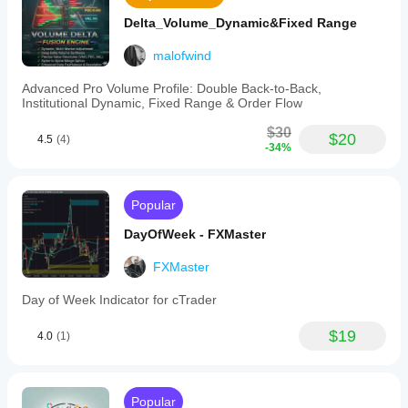
Delta_Volume_Dynamic&Fixed Range
malofwind
Advanced Pro Volume Profile: Double Back-to-Back,
Institutional Dynamic, Fixed Range & Order Flow
$30
$20
4.5
(4)
-34%
Popular
DayOfWeek - FXMaster
FXMaster
Day of Week Indicator for cTrader
$19
4.0
(1)
Popular