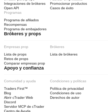
Integraciones de brókeres
Promocionar productos
Open API
Casos de éxito
Programas
Programa de afiliados
Recompensas
Programa de embajadores
Brókeres y props
Empresas prop
Brókeres
Lista de props
Lista de brókeres
Retos de props
Comparar empresas prop
Apoyo y confianza
Comunidad y ayuda
Condiciones y políticas
Traders First™
Política de privacidad
Blog
Condiciones de uso
Abrir cTrader Web
Derechos de autor
Discord
Servidor MCP de cTrader
Centro de Ayuda