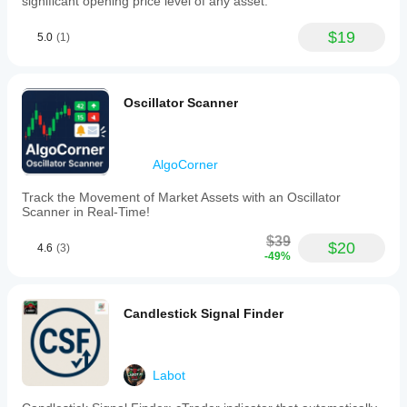
significant opening price level of any asset.
$19
5.0
(1)
Oscillator Scanner
AlgoCorner
Track the Movement of Market Assets with an Oscillator
Scanner in Real-Time!
$39
$20
4.6
(3)
-49%
Candlestick Signal Finder
Labot