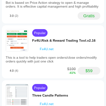
Bot is based on Price Action strategy to open & manage
entry
orders. It is effective capital management and high profitability
points
at
key
Gratis
3.0
(2)
turning
zones.
Perfil del indicador
Popular
Fx4U.Risk & Reward Trading Tool.v2.16
Fx4U.net
This is a tool to help traders open orders/close orders/modify
orders quickly with just one click
$100
$59
4.0
(4)
-41%
Popular
Three Candle Patterns
Fx4U.net