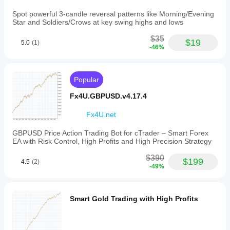
Spot powerful 3-candle reversal patterns like Morning/Evening
Star and Soldiers/Crows at key swing highs and lows
$35
$19
5.0
(1)
-46%
Popular
Fx4U.GBPUSD.v4.17.4
Fx4U.net
GBPUSD Price Action Trading Bot for cTrader – Smart Forex
EA with Risk Control, High Profits and High Precision Strategy
$390
$199
4.5
(2)
-49%
Smart Gold Trading with High Profits