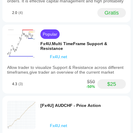
orders. It is effective capital management and high profitability
various
trading
Gratis
2.0
(4)
styles,
including
price
action
and
Popular
confirmation
strategies.
Fx4U.Multi TimeFrame Support &
It
Resistance
operates
within
Fx4U.net
the
cTrader
Allow trader to visualize Support & Resistance across different
platform,
timeframes,give trader an overview of the current market
providing
visual
$50
$25
4.3
(3)
signals
-50%
and
real-
time
alerts
[Fx4U] AUDCHF - Price Action
to
assist
traders
in
Fx4U.net
identifying
optimal