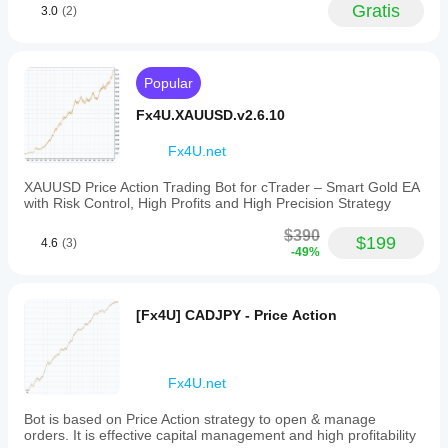
de velas.
cómo se
Gratis
3.0
(2)
modificar
highs
GridBotCommander
comporta
and
los
en diversas
lows.
parámetros
June 28, 2025
condiciones
It
para
de
enhances
Popular
adaptar el
signal
mercado.
indicador a
reliability
MartingaleMind
Fx4U.XAUUSD.v2.6.10
su
by
estrategia.
filtering
June 27, 2025
Fx4U.net
patterns
based
Spread
XAUUSD Price Action Trading Bot for cTrader – Smart Gold EA
on
and
with Risk Control, High Profits and High Precision Strategy
actual
slippage
market
need a
$390
structure,
$199
line in
4.6
(3)
-49%
confirming
the
whether
notes,
they
and
occur
messy
[Fx4U] CADJPY - Price Action
near
entries
peaks
become
or
more
valleys.
obvious.
Users
Fx4U.net
can
customize
Bot is based on Price Action strategy to open & manage
NewsTradeHawk
the
orders. It is effective capital management and high profitability
indicator