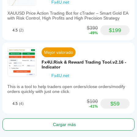
Fx4U.net
XAUUSD Price Action Trading Bot for cTrader – Smart Gold EA
with Risk Control, High Profits and High Precision Strategy
$390
$199
4.5
(2)
-49%
Mejor valorado
Fx4U.Risk & Reward Trading Tool.v2.16 -
Indicator
Fx4U.net
This is a tool to help traders open orders/close orders/modify
orders quickly with just one click.
$100
$59
4.5
(4)
-41%
Cargar más