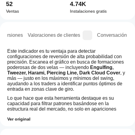
52
4.74K
Ventas
Instalaciones gratis
e versiones
Valoraciones de clientes
Conversación
Este indicador es tu ventaja para detectar 
configuraciones de reversión de alta probabilidad con 
precisión. Escanea el gráfico en busca de formaciones 
poderosas de dos velas — incluyendo 
Engulfing, 
Tweezer, Harami, Piercing Line, Dark Cloud Cover
, y 
más — justo en los máximos y mínimos del swing, 
ayudando a los traders a identificar puntos óptimos de 
entrada en zonas clave de giro.
Lo que hace que esta herramienta destaque es su 
capacidad para filtrar patrones basándose en la 
estructura real del mercado, no solo en apariciones 
aleatorias. Detecta inteligentemente si un patrón ocurre 
Ver original
cerca de un pico o valle, aumentando la fiabilidad de 
cada señal. También tienes control total: elige tu marco 
¿Cómo
Resumen de IA
temporal deseado, ajusta la sensibilidad del rango del 
puedo
Valoraciones: 4
The