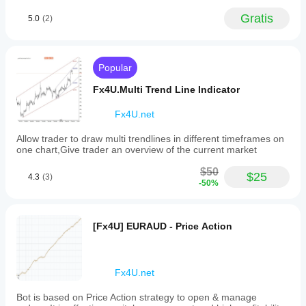
June 23, 2025
by
Gratis
5.0
(2)
selecting
The
timeframes,
better
adjusting
read
swing
comes
range
Popular
from
sensitivity,
the
and
Fx4U.Multi Trend Line Indicator
trade
setting
has to
alerts
Fx4U.net
make
with
sense
clear
twice,
Allow trader to draw multi trendlines in different timeframes on
on-
and 20
one chart,Give trader an overview of the current market
chart
signals
icons
is a fair
$50
or
$25
4.3
(3)
first
-50%
text.
sample.
Compatible
with
forex,
[Fx4U] EURAUD - Price Action
cryptocurrencies,
indices,
and
commodities
markets,
Fx4U.net
this
tool
Bot is based on Price Action strategy to open & manage
supports