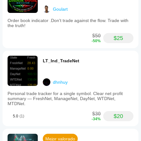
Goulart
Order book indicator .Don't trade against the flow. Trade with
the truth!
$50
$25
-50%
LT_Ind_TradeNet
dhnhuy
Personal trade tracker for a single symbol. Clear net profit
summary — FreshNet, ManageNet, DayNet, WTDNet,
MTDNet.
$30
$20
5.0
(1)
-34%
Mejor valorado