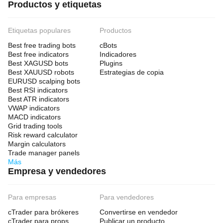
Productos y etiquetas
Etiquetas populares
Productos
Best free trading bots
cBots
Best free indicators
Indicadores
Best XAGUSD bots
Plugins
Best XAUUSD robots
Estrategias de copia
EURUSD scalping bots
Best RSI indicators
Best ATR indicators
VWAP indicators
MACD indicators
Grid trading tools
Risk reward calculator
Margin calculators
Trade manager panels
Más
Empresa y vendedores
Para empresas
Para vendedores
cTrader para brókeres
Convertirse en vendedor
cTrader para props
Publicar un producto