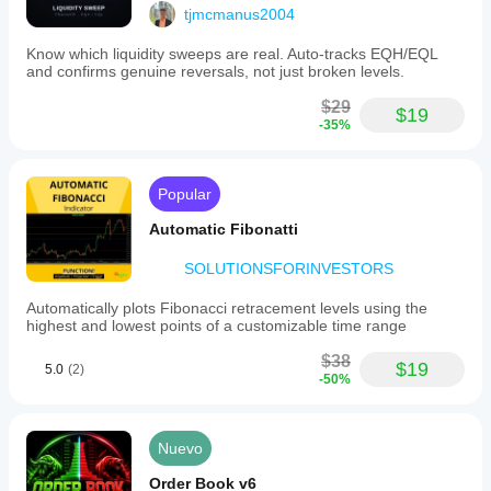
tjmcmanus2004
Know which liquidity sweeps are real. Auto-tracks EQH/EQL
and confirms genuine reversals, not just broken levels.
$29
$19
-35%
Popular
Automatic Fibonatti
SOLUTIONSFORINVESTORS
Automatically plots Fibonacci retracement levels using the
highest and lowest points of a customizable time range
$38
$19
5.0
(2)
-50%
Nuevo
Order Book v6