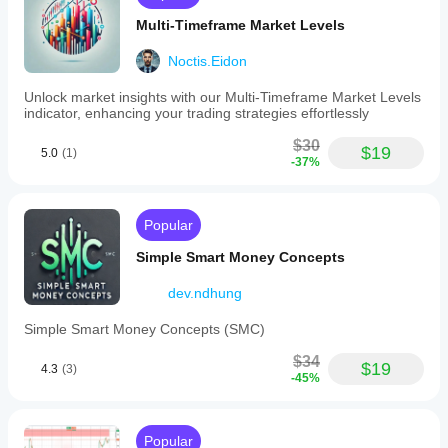
Multi-Timeframe Market Levels
Noctis.Eidon
Unlock market insights with our Multi-Timeframe Market Levels
indicator, enhancing your trading strategies effortlessly
$30
$19
5.0
(1)
-37%
Popular
Simple Smart Money Concepts
dev.ndhung
Simple Smart Money Concepts (SMC)
$34
$19
4.3
(3)
-45%
Popular