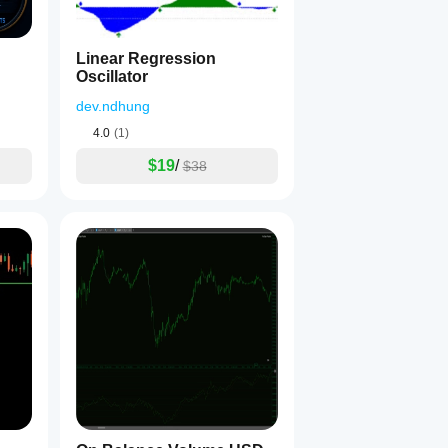
Linear Regression
Oscillator
dev.ndhung
4.0
(1)
$19
/
$38