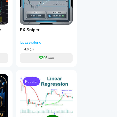
r
FX Sniper
lucassvalerio
4.6
(3)
$20
/
$40
Popular