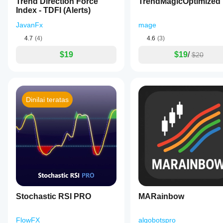
Trend Direction Force
TrendMagicOptimized
Index - TDFI (Alerts)
JavanFx
mage
4.7
(4)
4.6
(3)
$19
$19
/
$20
Dinilai teratas
Stochastic RSI PRO
MARainbow
FlowFX
algobotspro