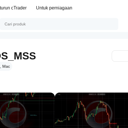
turun cTrader
Untuk perniagaan
BOS_MSS
, Mac