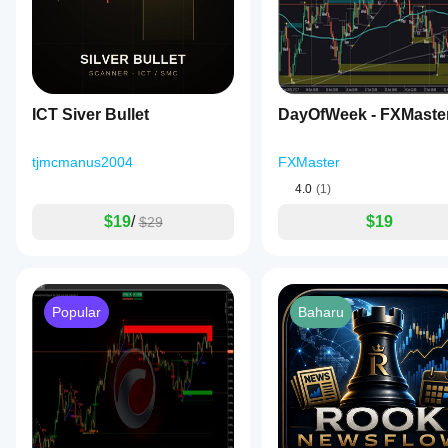
ICT Siver Bullet
DayOfWeek - FXMaste
tjmcmanus2004
FXMaster
4.0
(1)
$19
/
$19
$29
Popular
Baharu