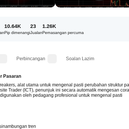
10.64K
23
1.26K
kan
Pip dimenangi
Jualan
Pemasangan percuma
Perbincangan
Soalan Lazim
ur Pasaran
kers, alat utama untuk mengenal pasti perubahan struktur pa
osite Trader (ICT), penunjuk ini secara automatik mengesan cora
g digunakan oleh pedagang profesional untuk mengenal pasti 
esinambungan tren