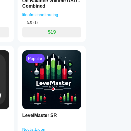
On Balance Volume USD -
Combined
lifeofmichaeltrading
5.0
(1)
$19
Popular
LevelMaster SR
Noctis.Eidon