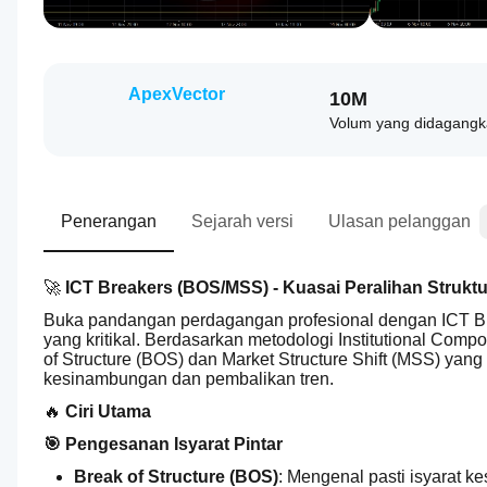
ApexVector
10M
Volum yang didagang
Penerangan
Sejarah versi
Ulasan pelanggan
🚀 
ICT Breakers (BOS/MSS) - Kuasai Peralihan Strukt
Buka pandangan perdagangan profesional dengan ICT Brea
yang kritikal. Berdasarkan metodologi Institutional Comp
of Structure (BOS) dan Market Structure Shift (MSS) yan
kesinambungan dan pembalikan tren.
🔥 
Ciri Utama
🎯 Pengesanan Isyarat Pintar
Break of Structure (BOS)
: Mengenal pasti isyarat k