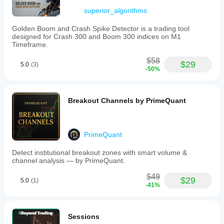
superior_algorithms
Golden Boom and Crash Spike Detector is a trading tool
designed for Crash 300 and Boom 300 indices on M1
Timeframe.
$58
$29
5.0
(3)
-50%
Breakout Channels by PrimeQuant
PrimeQuant
Detect institutional breakout zones with smart volume &
channel analysis — by PrimeQuant.
$49
$29
5.0
(1)
-41%
Sessions