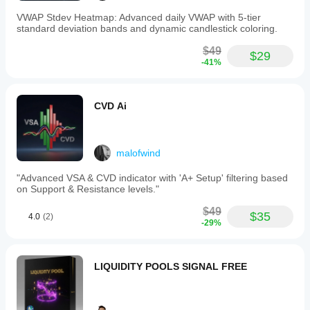
VWAP Stdev Heatmap: Advanced daily VWAP with 5-tier
standard deviation bands and dynamic candlestick coloring.
$49
$29
-41%
CVD Ai
malofwind
"Advanced VSA & CVD indicator with 'A+ Setup' filtering based
on Support & Resistance levels."
$49
$35
4.0
(2)
-29%
LIQUIDITY POOLS SIGNAL FREE