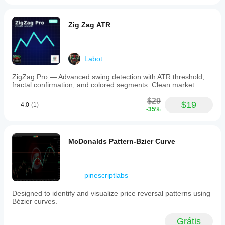
Zig Zag ATR
Labot
ZigZag Pro — Advanced swing detection with ATR threshold,
fractal confirmation, and colored segments. Clean market
$29
$19
4.0
(1)
-35%
McDonalds Pattern-Bzier Curve
pinescriptlabs
Designed to identify and visualize price reversal patterns using
Bézier curves.
Grátis