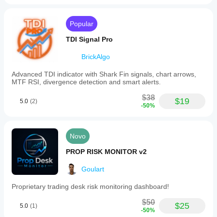
Popular
TDI Signal Pro
BrickAlgo
Advanced TDI indicator with Shark Fin signals, chart arrows,
MTF RSI, divergence detection and smart alerts.
$38
$19
5.0
(2)
-50%
Novo
PROP RISK MONITOR v2
Goulart
Proprietary trading desk risk monitoring dashboard!
$50
$25
5.0
(1)
-50%