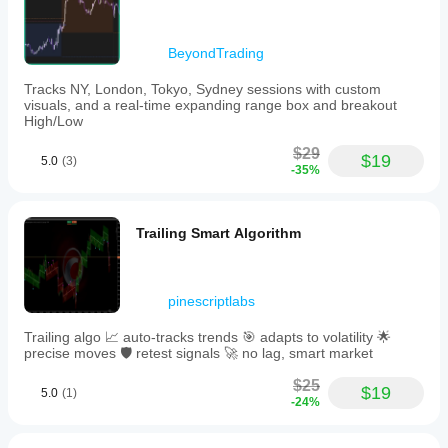
BeyondTrading
Tracks NY, London, Tokyo, Sydney sessions with custom
visuals, and a real-time expanding range box and breakout
High/Low
$29
$19
5.0
(3)
-35%
Trailing Smart Algorithm
pinescriptlabs
Trailing algo 📈 auto-tracks trends 🎯 adapts to volatility 🌟
precise moves 🛡️ retest signals 🚀 no lag, smart market
$25
$19
5.0
(1)
-24%