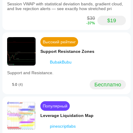
Session VWAP with statistical deviation bands, gradient cloud,
and live rejection alerts — see exactly how stretched pri
$30
$19
-37%
Высокий рейтинг
Support Resistance Zones
BubakBubu
Support and Resistance.
Бесплатно
5.0
(4)
Популярный
Leverage Liquidation Map
pinescriptlabs