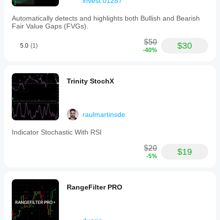
invest.01287
Automatically detects and highlights both Bullish and Bearish
Fair Value Gaps (FVGs).
$50
$30
5.0
(1)
-40%
Trinity StochX
raulmartinsde
Indicator Stochastic With RSI
$20
$19
-5%
RangeFilter PRO