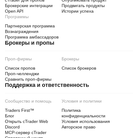
cTrader для пропов
Опубликовать продукт
Брокерские интеграции
Продвигать продукты
Open API
Истории успеха
Программы
Партнерская программа
Вознаграждения
Программа амбассадоров
Брокеры и пропы
Проп-фирмы
Брокеры
Список пропов
Список брокеров
Проп-челленджи
Сравнить проп-фирмы
Поддержка и ответственность
Сообщество и помощь
Условия и политики
Traders First™
Политика
Блог
конфиденциальности
Открыть cTrader Web
Условия использования
Discord
Авторское право
MCP-сервер cTrader