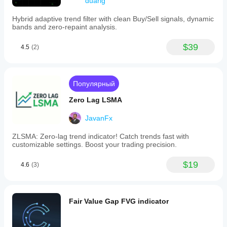
duarig
Hybrid adaptive trend filter with clean Buy/Sell signals, dynamic
bands and zero-repaint analysis.
$39
4.5
(2)
Популярный
Zero Lag LSMA
JavanFx
ZLSMA: Zero-lag trend indicator! Catch trends fast with
customizable settings. Boost your trading precision.
$19
4.6
(3)
Fair Value Gap FVG indicator