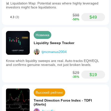
📊 Liquidation Map: Potential areas where highly leveraged
investors might face liquidations.
$98
$49
4.3
(3)
-50%
Новинка
Liquidity Sweep Tracker
tjmcmanus2004
Know which liquidity sweeps are real. Auto-tracks EQH/EQL
and confirms genuine reversals, not just broken levels.
$29
$19
-35%
Высокий рейтинг
Trend Direction Force Index - TDFI
(Alerts)