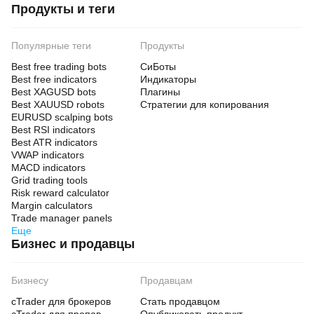
Продукты и теги
Популярные теги
Продукты
Best free trading bots
СиБоты
Best free indicators
Индикаторы
Best XAGUSD bots
Плагины
Best XAUUSD robots
Стратегии для копирования
EURUSD scalping bots
Best RSI indicators
Best ATR indicators
VWAP indicators
MACD indicators
Grid trading tools
Risk reward calculator
Margin calculators
Trade manager panels
Еще
Бизнес и продавцы
Бизнесу
Продавцам
cTrader для брокеров
Стать продавцом