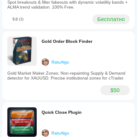
Spot breakouts & filter fakeouts with dynamic volatility bands +
it
ALMA trend validation. 100% Free.
is
attached
to
Бесплатно
5.0
(3)
and
supports
monitoring
multiple
Gold Order Block Finder
customizable
symbols,
including
major
currency
RatuAlgo
pairs,
gold,
Gold Market Maker Zones; Non-repainting Supply & Demand
cryptocurrencies,
detector for XAUUSD. Precise institutional zones for cTrader.
and
indices.
$50
Users
can
specify
the
list
Quick Close Plugin
of
symbols
via
a
RatuAlgo
comma-