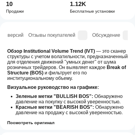
10
1.12K
Продажи
Бесплатные установки
рия версий
Отзывы покупателей
Обсуждение
Обзор
Institutional Volume Trend (IVT)
 — это сканер 
структуры с учетом волатильности, предназначенный 
для отделения движений "умных денег" от шума 
розничных трейдеров. Он выявляет каждое 
Break of 
Structure (BOS)
 и фильтрует его по 
институциональному объему.
Визуальное руководство на графике:
Зеленые метки "BULLISH BOS":
 Обнаружено 
давление на покупку с высокой уверенностью.
Красные метки "BEARISH BOS":
 Обнаружено 
давление на продажу с высокой уверенностью.
Серые маркеры "×":
 Они указывают на смену 
Посмотреть оригинал
тренда, которая не прошла фильтр объема — 
защищая вас от ловушек с низкой ликвидностью 
Как начать
ИИ-сводка
"розничных трейдеров".