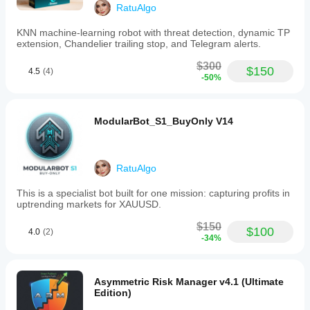
enabled
RatuAlgo
by
providing
KNN machine-learning robot with threat detection, dynamic TP
a
extension, Chandelier trailing stop, and Telegram alerts.
Telegram
Bot
$300
$150
4.5
(4)
Token
-50%
and
Chat
ID,
or
ModularBot_S1_BuyOnly V14
the
indicator
can
be
RatuAlgo
used
solely
This is a specialist bot built for one mission: capturing profits in
as
uptrending markets for XAUUSD.
an
on-
$150
chart
$100
4.0
(2)
-34%
visual
tool
without
external
Asymmetric Risk Manager v4.1 (Ultimate
connectivity.
Edition)
Upon
loading,