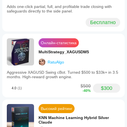
separated
Adds one-click partial, full, and profitable trade closing with
input
safeguards directly to the side panel.
in
the
indicator
Бесплатно
settings.
IVT
Global
Scanner
Онлайн-статистика
includes
an
MultiStrategy_XAGUSDM5
optional
Telegram
alert
RatuAlgo
system
that
Aggressive XAGUSD Swing cBot. Turned $500 to $33k+ in 3.5
sends
months. High-reward growth engine.
volume-
filtered
$500
$300
4.0
(1)
BOS
-40%
signals
to
mobile
devices.
Высокий рейтинг
This
feature
KNN Machine Learning Hybrid Silver
can
Claude
be