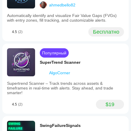
ahmedbello82
Automatically identify and visualize Fair Value Gaps (FVGs)
with entry zones, fill tracking, and customizable alerts.
Бесплатно
4.5
(2)
Популярный
SuperTrend Scanner
AlgoCorner
Supertrend Scanner – Track trends across assets &
timeframes in real-time with alerts. Stay ahead, and trade
smarter!
$19
4.5
(2)
SwingFailureSignals