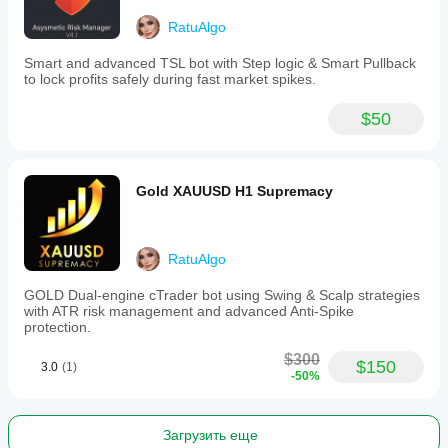
the
indicator
RatuAlgo
performs
a
Smart and advanced TSL bot with Step logic & Smart Pullback
historical
to lock profits safely during fast market spikes.
scan
of
$50
price
data
to
plot
past
Gold XAUUSD H1 Supremacy
institutional
moves,
requiring
5–
RatuAlgo
10
seconds
GOLD Dual-engine cTrader bot using Swing & Scalp strategies
for
with ATR risk management and advanced Anti-Spike
full
protection.
initialization.
This
$300
tool
$150
3.0
(1)
-50%
serves
as
a
technical
Загрузить еще
decision-