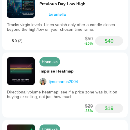
Previous Day Low High
tarantella
Tracks virgin levels. Lines vanish only after a candle closes
beyond the high/low on your chosen timeframe.
$50
$40
5.0
(2)
-20%
Новинка
Impulse Heatmap
tjmcmanus2004
Directional volume heatmap: see if a price zone was built on
buying or selling, not just how much.
$29
$19
-35%
Новинка