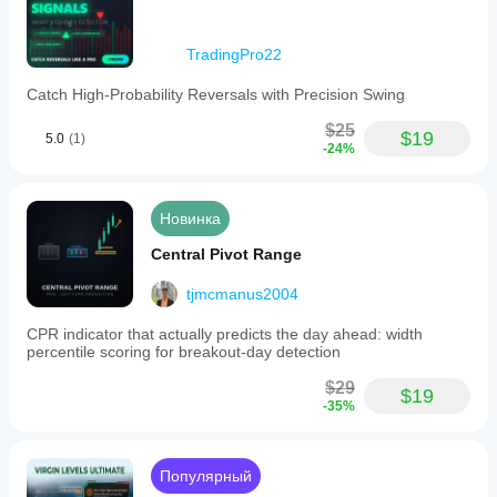
TradingPro22
Catch High-Probability Reversals with Precision Swing
$25
$19
5.0
(1)
-24%
Новинка
Central Pivot Range
tjmcmanus2004
CPR indicator that actually predicts the day ahead: width
percentile scoring for breakout-day detection
$29
$19
-35%
Популярный