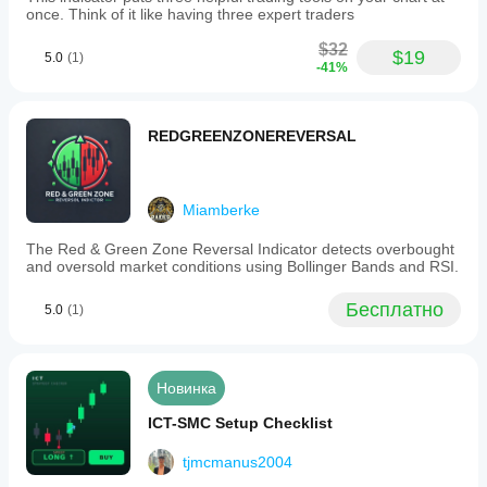
once. Think of it like having three expert traders
$32
$19
5.0
(1)
-41%
REDGREENZONEREVERSAL
Miamberke
The Red & Green Zone Reversal Indicator detects overbought
and oversold market conditions using Bollinger Bands and RSI.
Бесплатно
5.0
(1)
Новинка
ICT-SMC Setup Checklist
tjmcmanus2004