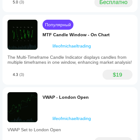
Бесплатно
5.0
(3)
pip
distances,
potential
dollar
profits,
Популярный
and
partial
MTF Candle Window - On Chart
close
percentages.
lifeofmichaeltrading
The
dashboard
The Multi-Timeframe Candle Indicator displays candles from
provides
multiple timeframes in one window, enhancing market analysis!
a
weighted
$19
risk-
4.3
(3)
to-
reward
ratio
accounting
VWAP - London Open
for
partial
closes,
maximum
lifeofmichaeltrading
total
profit,
and
VWAP Set to London Open
expectancy
at