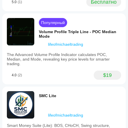
Бесплатно
5.0
(1)
a
50%
win
rate.
Multiple
Популярный
setups
can
Volume Profile Triple Line - POC Median
be
Mode
drawn
lifeofmichaeltrading
and
calculated
independently,
The Advanced Volume Profile Indicator calculates POC,
with
Median, and Mode, revealing key price levels for smarter
all
trading.
results
consolidated
$19
4.0
(2)
in
a
single
panel.
Labels
SMC Lite
can
be
anchored
to
lifeofmichaeltrading
either
side
Smart Money Suite (Lite): BOS, CHoCH, Swing structure,
of