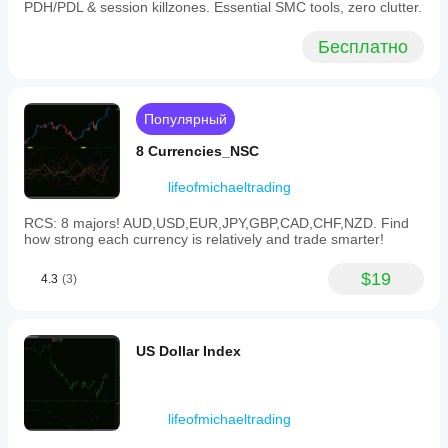
PDH/PDL & session killzones. Essential SMC tools, zero clutter.
the
rectangle
Бесплатно
for
chart
clarity.
The
tool
Популярный
supports
various
8 Currencies_NSC
markets
and
lifeofmichaeltrading
symbols
including
Forex
RCS: 8 majors! AUD,USD,EUR,JPY,GBP,CAD,CHF,NZD. Find
pairs
how strong each currency is relatively and trade smarter!
(EURUSD,
GBPUSD,
$19
4.3
(3)
NZDUSD,
USDJPY),
cryptocurrencies
(BTCUSD),
indices
US Dollar Index
(NAS100),
commodities
(XAUUSD),
and
lifeofmichaeltrading
stocks.
It