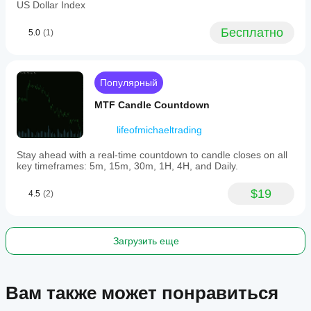
US Dollar Index
aims
to
Бесплатно
provide
5.0
(1)
clear,
clutter-
free
visual
Популярный
trade
planning
MTF Candle Countdown
without
manual
lifeofmichaeltrading
calculations.
Профиль индикатора
Stay ahead with a real-time countdown to candle closes on all
key timeframes: 5m, 15m, 30m, 1H, 4H, and Daily.
$19
4.5
(2)
Загрузить еще
Вам также может понравиться