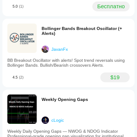
Бесплатно
5.0
(1)
Bollinger Bands Breakout Oscillator (+
Alerts)
JavanFx
BB Breakout Oscillator with alerts! Spot trend reversals using
Bollinger Bands. Bullish/Bearish crossovers Alerts.
$19
4.5
(2)
Weekly Opening Gaps
cLogic
Weekly Daily Opening Gaps — NWOG & NDOG Indicator
Professional-grade opening gap visualization for institutional