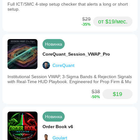
Full ICT/SMC 4-step setup checker that alerts a long or short
setup.
$29
от $19/мес.
-35%
Новинка
CoreQuant_Session_VWAP_Pro
CoreQuant
Institutional Session VWAP, 3-Sigma Bands & Rejection Signals
with Real-Time HUD Playbook. Engineered for Prop Firm & Mu
$38
$19
-50%
Новинка
Order Book v6
Goulart