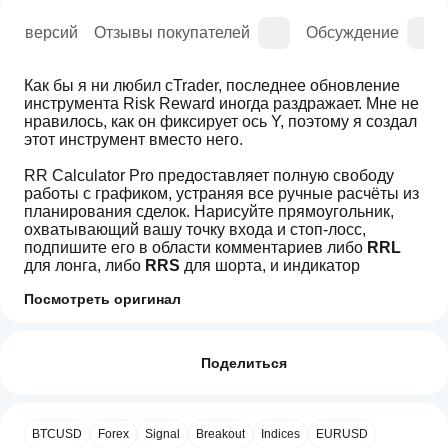
рия версий
Отзывы покупателей
Обсуждение
Как бы я ни любил cTrader, последнее обновление 
инструмента Risk Reward иногда раздражает. Мне не 
нравилось, как он фиксирует ось Y, поэтому я создал 
этот инструмент вместо него.
RR Calculator Pro предоставляет полную свободу 
работы с графиком, устраняя все ручные расчёты из 
планирования сделок. Нарисуйте прямоугольник, 
охватывающий вашу точку входа и стоп-лосс, 
подпишите его в области комментариев либо 
RRL
для лонга, либо 
RRS
 для шорта, и индикатор 
мгновенно рассчитает и отобразит всё необходимое 
Посмотреть оригинал
перед открытием сделки.
Как начать
Как это работает
ИИ-сводка
пользоваться
Отзывы: 0
Нарисованный вами прямоугольник — это ваша 
RiskRewardTool
индикатором?
Поделиться
is
зона риска. Его высота определяет расстояние до 
a
стоп-лосса в пипсах. Индикатор считывает это 
После
trading
Какие
расстояние, применяет выбранный вами уровень 
установки
indicator
приложения
риска и проецирует три зоны тейк-профита выше или 
добавьте
Отзывы покупателей
designed
BTCUSD
Forex
Signal
Breakout
Indices
EURUSD
ниже — всё аккуратно помещается в ширину вашего 
cTrader
экземпляр
,
to