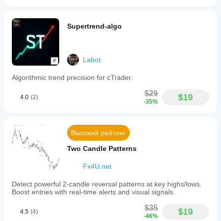
Supertrend-algo
Labot
Algorithmic trend precision for cTrader.
$29
$19
4.0
(2)
-35%
Высокий рейтинг
Two Candle Patterns
Fx4U.net
Detect powerful 2-candle reversal patterns at key highs/lows.
Boost entries with real-time alerts and visual signals.
$35
$19
4.5
(4)
-46%