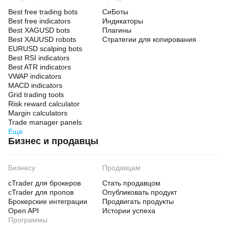
Best free trading bots
СиБоты
Best free indicators
Индикаторы
Best XAGUSD bots
Плагины
Best XAUUSD robots
Стратегии для копирования
EURUSD scalping bots
Best RSI indicators
Best ATR indicators
VWAP indicators
MACD indicators
Grid trading tools
Risk reward calculator
Margin calculators
Trade manager panels
Еще
Бизнес и продавцы
Бизнесу
Продавцам
cTrader для брокеров
Стать продавцом
cTrader для пропов
Опубликовать продукт
Брокерские интеграции
Продвигать продукты
Open API
Истории успеха
Программы