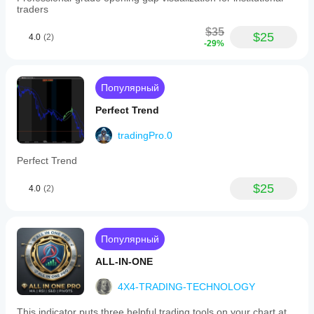
traders
$35
$25
4.0
(2)
-29%
Популярный
Perfect Trend
tradingPro.0
Perfect Trend
$25
4.0
(2)
Популярный
ALL-IN-ONE
4X4-TRADING-TECHNOLOGY
This indicator puts three helpful trading tools on your chart at