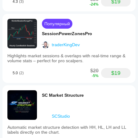
$19
4.3
(3)
-24%
Популярный
SessionPowerZonesPro
traderKingDev
Highlights market sessions & overlaps with real-time range &
volume stats – perfect for pro scalpers.
$20
$19
5.0
(2)
-5%
SC Market Structure
SCStudio
Automatic market structure detection with HH, HL, LH and LL
labels directly on the chart.