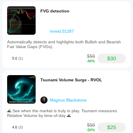
FVG detection
invest.01287
Automatically detects and highlights both Bullish and Bearish
Fair Value Gaps (FVGs).
$50
$30
5.0
(1)
-40%
Tsunami Volume Surge - RVOL
Magnus.Blackstone
🌊 See when the market is truly in play. Tsunami measures
Relative Volume by time-of-day 🌊
$50
$25
4.6
(3)
-50%