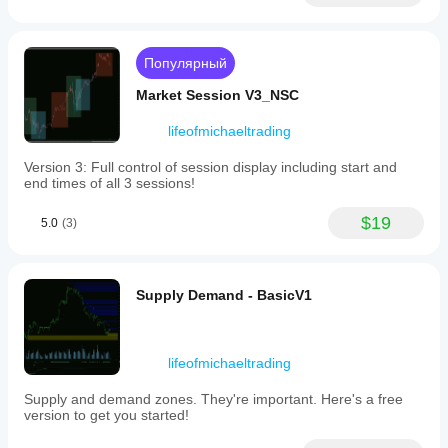
2%)
or
a
fixed
Популярный
dollar
risk
Market Session V3_NSC
amount.
It
lifeofmichaeltrading
then
projects
Version 3: Full control of session display including start and
three
end times of all 3 sessions!
configurable
take
$19
profit
5.0
(3)
zones
(default
multiples
1R,
Supply Demand - BasicV1
2R,
3R)
as
color-
lifeofmichaeltrading
coded
areas
on
Supply and demand zones. They're important. Here's a free
the
version to get you started!
chart,
showing