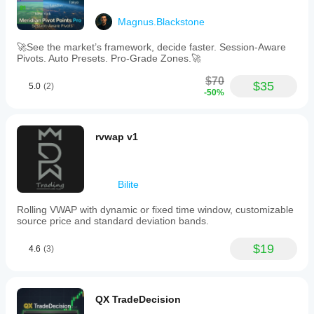
Magnus.Blackstone
🚀See the market’s framework, decide faster. Session-Aware
Pivots. Auto Presets. Pro-Grade Zones.🚀
$70
$35
5.0
(2)
-50%
rvwap v1
Bilite
Rolling VWAP with dynamic or fixed time window, customizable
source price and standard deviation bands.
$19
4.6
(3)
QX TradeDecision