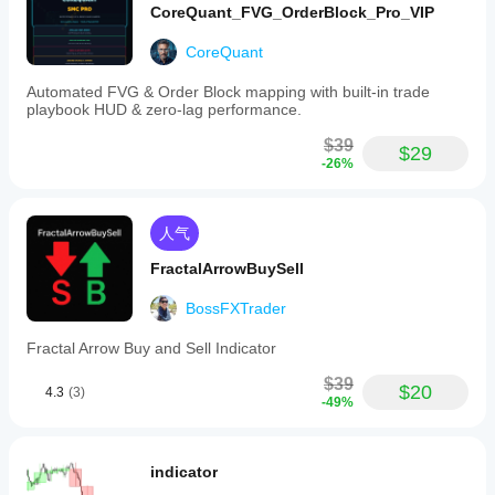
CoreQuant_FVG_OrderBlock_Pro_VIP
CoreQuant
Automated FVG & Order Block mapping with built-in trade
playbook HUD & zero-lag performance.
$39
$29
-26%
人气
FractalArrowBuySell
BossFXTrader
Fractal Arrow Buy and Sell Indicator
$39
$20
4.3
(3)
-49%
indicator