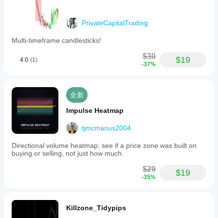
PrivateCapitalTrading
Multi-timeframe candlesticks!
$30
$19
4.0
(1)
-37%
全新
Impulse Heatmap
tjmcmanus2004
Directional volume heatmap: see if a price zone was built on
buying or selling, not just how much.
$29
$19
-35%
Killzone_Tidypips