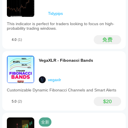
Tidypips
This indicator is perfect for traders looking to focus on high-
probability trading windows.
免费
4.0
(1)
VegaXLR - Fibonacci Bands
vegaxlr
Customizable Dynamic Fibonacci Channels and Smart Alerts
$20
5.0
(2)
全新