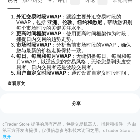
说明
版本历史
客户评价
讨论
常见问答
外汇交易时段VWAP
：跟踪主要外汇交易时段的
VWAP，包括 
亚洲、伦敦、纽约和悉尼
，帮助您识别
每个市场时段的关键关注水平。
更高时间框架VWAP
：使用更高时间框架作为时段，
捕捉日内交易的趋势走势。
市场时段VWAP
：分析当前市场时段的VWAP，确保
您与最新的价格走势保持一致。
每日、每周和每月VWAP
：无缝切换每日、每周和每
月VWAP，以适应您的交易风格，无论您是剥头皮交
易者、日内交易者还是波段交易者。
用户自定义时段VWAP
：通过设置自定义时段时间，
量身定制指标，确保其完美符合您的交易时间表。
查看原文
外汇交易时段VWAP枢轴点
：通过时段特定的VWAP
指标配置
枢轴点获得更多清晰度，非常适合日内交易策略。
如
3个可自定义的标准差带
：通过定义您喜欢的标准差
何
评价:0
倍数，捕捉强趋势和震荡区间。
开
分享
始
生产版本：
VWAPBand 指标 - cTrader 商店
使
用
cTrader Store 提供的所有产品，包括交易机器人、指标和插件，均由
客户评价
指
第三方开发者提供，仅供信息参考和技术访问之用。cTrader Store 并
标?
非经纪商，不提供投资建议、个人推荐或任何未来业绩保证。
展开
全部
5
4
3
2
1