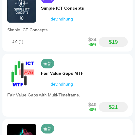
Simple ICT Concepts
dev.ndhung
Simple ICT Concepts
$34
$19
4.0
(1)
-45%
全新
Fair Value Gaps MTF
dev.ndhung
Fair Value Gaps with Multi-Timeframe.
$40
$21
-48%
全新