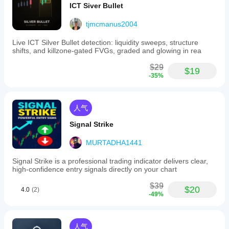
ICT Siver Bullet
tjmcmanus2004
Live ICT Silver Bullet detection: liquidity sweeps, structure
shifts, and killzone-gated FVGs, graded and glowing in rea
$29
$19
-35%
人气
Signal Strike
MURTADHA1441
Signal Strike is a professional trading indicator delivers clear,
high‑confidence entry signals directly on your chart
$39
$20
4.0
(2)
-49%
人气