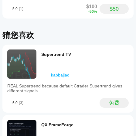
参
期，
$100
数
$50
5.0
(1)
以了
-50%
吗?
解其
在各
是
种市
的，
场条
您可
猜您喜欢
件下
以
修
的表
改参
现。
数
以
使指
Supertrend TV
标适
应您
的策
略。
kabbajjad
REAL Supertrend because default Ctrader Supertrend gives
different signals
免费
5.0
(3)
QX FrameForge