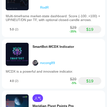
RodR
Multi-timeframe market-state dashboard: Score (-100..+100) +
UP/NEUT/DN per TF, with optional closed-candle arrows.
$29
$19
5.0
(2)
-35%
SmartBot-MCDX Indicator
nvcong89
MCDX is a powerful and innovative indicator.
$20
$19
4.0
(2)
-5%
人气
Meridian Pivot Points Pro