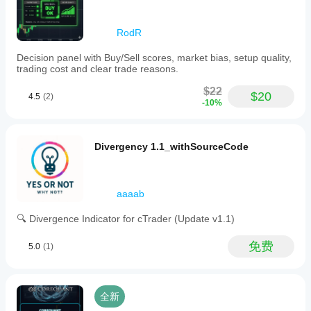
RodR
Decision panel with Buy/Sell scores, market bias, setup quality,
trading cost and clear trade reasons.
$22
$20
4.5
(2)
-10%
Divergency 1.1_withSourceCode
aaaab
🔍 Divergence Indicator for cTrader (Update v1.1)
免费
5.0
(1)
全新