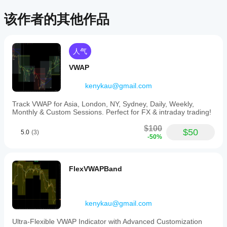
安装
哪些
后，
添
该作者的其他作品
该产
cTrader
加实例
品尚
应用支
即可开
无评
始使用
持来自
价。
该指标
Store
人气
已经
进行技
的指
试过
术分
VWAP
标?
了？
析。
抢先
自定义指
kenykau@gmail.com
如
告诉
标仅在
何
其他
cTrader
Track VWAP for Asia, London, NY, Sydney, Daily, Weekly,
测
人！
Windows
Monthly & Custom Sessions. Perfect for FX & intraday trading!
和 Mac
试
上可用。
$100
指
$50
5.0
(3)
-50%
标?
将指
我
标应
应
FlexVWAPBand
用
于
该
不同
的交
调
易品
整
kenykau@gmail.com
种和
指
时间
标
Ultra-Flexible VWAP Indicator with Advanced Customization
周