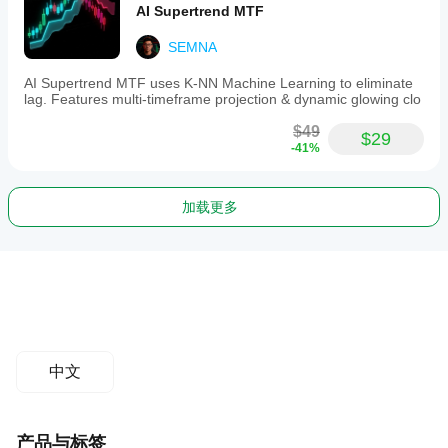
AI Supertrend MTF
SEMNA
AI Supertrend MTF uses K-NN Machine Learning to eliminate
lag. Features multi-timeframe projection & dynamic glowing clo
$49
$29
-41%
加载更多
中文
产品与标签