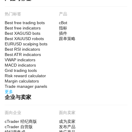
热门标签
产品
Best free trading bots
cBot
Best free indicators
指标
Best XAGUSD bots
插件
Best XAUUSD robots
跟单策略
EURUSD scalping bots
Best RSI indicators
Best ATR indicators
VWAP indicators
MACD indicators
Grid trading tools
Risk reward calculator
Margin calculators
Trade manager panels
更多
企业与卖家
面向企业
面向卖家
cTrader 经纪商版
成为卖家
cTrader 自营版
发布产品