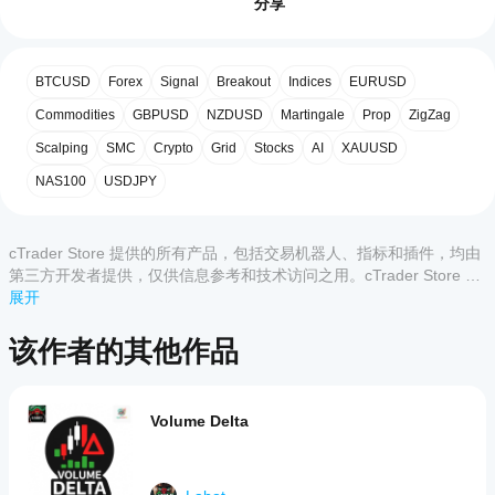
✅ 
彩色区段
（上涨/下跌），即时读取冲击方向
开
分享
Pro
✅ 
枢轴标签
（高/低 + 格式化价格），可选
is
始
5
0 %
✅ 
扩展价格来源：
 高低 / 收盘 / HL2 / HLC3 / HLCC4
an
使
4
100 %
advanced
✅ 
最小 TickVolume 过滤器
（0 = 关闭）
用
market
✅ 
实时最后一段预览
（可选扩展）
BTCUSD
Forex
Signal
Breakout
Indices
EURUSD
3
0 %
指
structure
indicator
标?
确认的枢轴点 
不会重绘
。只有未完成的最后一段会移
2
Commodities
0 %
GBPUSD
NZDUSD
Martingale
Prop
ZigZag
designed
动，直到下一个枢轴确认（标准 ZigZag 行为）。
安装
1
0 %
for
Scalping
SMC
Crypto
Grid
Stocks
AI
XAUUSD
哪些
后，
添
核心功能
discretionary
cTrader
加实例
NAS100
USDJPY
and
偏差模式：
 点数 • 百分比 • 
ATR
（指数 ATR）
应用支
即可开
systematic
价格模式：
 高/低 • 收盘 • 中位数（HL2）• 典型价
traders
始使用
持来自
（HLC3）• 加权价（HLCC4）
to
客户评价
该指标
Store
cTrader Store 提供的所有产品，包括交易机器人、指标和插件，均由
identify
分形确认：
 可配置的左右柱数
进行技
的指
meaningful
第三方开发者提供，仅供信息参考和技术访问之用。cTrader Store 并
回溯步长：
 连续枢轴之间的最小柱数
术分
标?
price
全部
5
4
3
2
1
趋势线区段：
 彩色编码的上涨/下跌，可配置的厚度
非经纪商，不提供投资建议、个人推荐或任何未来业绩保证。
展开
析。
swings
自定义指
及 
最大数量
and
如
标仅在
枢轴标签：
 清晰的高/低 + 格式化价格
pivots.
该作者的其他作品
TrendRiderFX
何
cTrader
It
关键参数（快速参考）
测
Windows
uses
November 2, 2025
和 Mac
试
a
偏差模式，偏差值
 → 反转阈值
上可用。
dynamic
指
the first
ATR 周期，ATR 乘数
Volume Delta
 → 仅在 ATR 模式下使用
reversal
thing
标?
价格模式
 → 计算用价格来源
threshold
that
回溯步长（柱数）
 → 过滤小幅摆动
将指
based
worked
我
使用分形确认，分形左右柱数
 → 枢轴确认
标应
on
was the