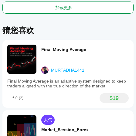
relative
to
加载更多
confirmed
pivots.
It
integrates
猜您喜欢
modern
APIs
and
built-
Final Moving Average
in
ATR
calculations
for
robust
MURTADHA1441
and
efficient
Final Moving Average is an adaptive system designed to keep
operation.
traders aligned with the true direction of the market
指标配置
$19
5.0
(2)
人气
Market_Session_Forex