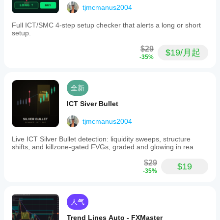
tjmcmanus2004
Full ICT/SMC 4-step setup checker that alerts a long or short
setup.
$29
$19/月起
-35%
全新
ICT Siver Bullet
tjmcmanus2004
Live ICT Silver Bullet detection: liquidity sweeps, structure
shifts, and killzone-gated FVGs, graded and glowing in rea
$29
$19
-35%
人气
Trend Lines Auto - FXMaster