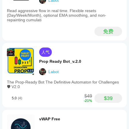
Labot
应
最小 TickVolume（0=关闭）
 → 过滤低活跃度柱
Average
用
于
trading
True
该
彩色区段，区段厚度，最大彩色区段数
 → 视觉效果
不同
plan
Read aggressive flow in real time. Flexible resets
Range
与性能
stays
的交
调
(Day/Week/Month), optional EMA smoothing, and non-
(ATR),
closer
延伸最后一段，显示枢轴标签
 → 实时可读性
易品
整
repainting cumulati
fixed
to the
种和
指
pips,
使用方法
chart,
时间
or
标
and the
免费
周
percentage
自动化 → 指标 → 新建
：粘贴并编译 Pro 代码。
final
参
期，
values,
应用到你的图表。初始设置为 
百分比 = 1–2%
 或 
filter
数
allowing
以了
should
ATR = 1.0–1.5×
。
吗?
adaptation
解其
stay
在嘈杂的市场中，增加 
回溯步长
 和/或启用 
分形确
人气
to
manual.
在各
是
认
。
various
种市
的，
如果图表过于拥挤，减少 
最大彩色区段数
 或关闭标
Prop Ready Bot_v.2.0
instruments
场条
您可
签。
and
件下
以
修
volatility
Labot
交易提示
的表
改参
conditions.
现。
数
以
The
The Prop-Ready Bot The Definitive Automaton for Challenges
对于高波动性品种，推荐使用 
ATR
；对于主要外汇
indicator
使指
🛡️ V2.0
对，
点数
 通常更直观。
confirms
标适
使用枢轴序列（HH/HL/LH/LL）确认趋势或偏向变
pivots
应您
$49
$39
化。
with
5.0
(4)
的策
-21%
an
风险管理：将止损置于最后确认枢轴点的下方/上方；
略。
optional
可选地在新枢轴确认时移动止损。
fractal
confirmation
性能与兼容性
vWAP Free
feature,
Bars.*
LineColor
使用现代 API（
，
）和内置 
ensuring