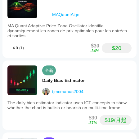
MAQauntAlgo
MA Quant Adaptive Price Zone Oscillator identifie
dynamiquement les zones de prix optimales pour les entrées
et sorties.
$30
$20
4.0
(1)
-34%
全新
Daily Bias Estimator
tjmcmanus2004
The daily bias estimator indicator uses ICT concepts to show
whether the chart is bullish or bearish on multi-time frame
$30
$19/月起
-37%