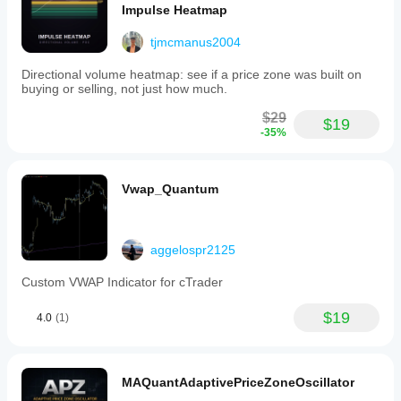
Impulse Heatmap
tjmcmanus2004
Directional volume heatmap: see if a price zone was built on
buying or selling, not just how much.
$29
$19
-35%
Vwap_Quantum
aggelospr2125
Custom VWAP Indicator for cTrader
$19
4.0
(1)
MAQuantAdaptivePriceZoneOscillator