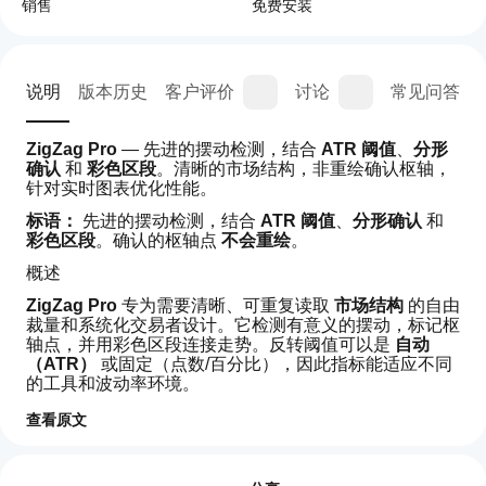
销售
免费安装
说明
版本历史
客户评价
讨论
常见问答
ZigZag Pro
 — 先进的摆动检测，结合 
ATR 阈值
、
分形
确认
 和 
彩色区段
。清晰的市场结构，非重绘确认枢轴，
针对实时图表优化性能。
标语：
 先进的摆动检测，结合 
ATR 阈值
、
分形确认
 和 
彩色区段
。确认的枢轴点 
不会重绘
。
概述
ZigZag Pro
 专为需要清晰、可重复读取 
市场结构
 的自由
裁量和系统化交易者设计。它检测有意义的摆动，标记枢
轴点，并用彩色区段连接走势。反转阈值可以是 
自动
（ATR）
 或固定（点数/百分比），因此指标能适应不同
的工具和波动率环境。
为什么选择 Pro 版本
查看原文
如
✅ 
动态 ATR 阈值
，支持周期和乘数设置
AI 摘要
何
✅ 
分形确认
（可选），用于更稳健的枢轴验证
评价:1
ZigZag