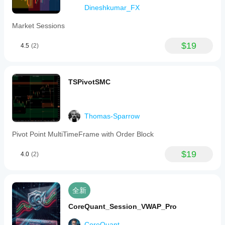
Dineshkumar_FX
Market Sessions
$19
4.5
(2)
TSPivotSMC
Thomas-Sparrow
Pivot Point MultiTimeFrame with Order Block
$19
4.0
(2)
全新
CoreQuant_Session_VWAP_Pro
CoreQuant