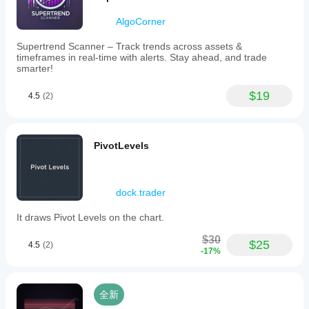
AlgoCorner
Supertrend Scanner – Track trends across assets &
timeframes in real-time with alerts. Stay ahead, and trade
smarter!
$19
4.5
(2)
PivotLevels
dock.trader
It draws Pivot Levels on the chart.
$30
$25
4.5
(2)
-17%
全新