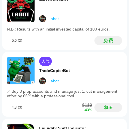
bars
using
a
minimum
Labot
tick
volume
N.B.: Results with an initial invested capital of 100 euros.
filter.
ZigZag
Pro
免费
5.0
(2)
supports
live
chart
performance
人气
with
a
TradeCopierBot
preview
of
the
Labot
last
leg
✅ Buy 3 prop accounts and manage just 1: cut management
and
effort by 66% with a professional tool.
limits
graphical
$119
$69
elements
4.3
(3)
-43%
for
efficiency.
It
is
Liquidity Shift Indicator