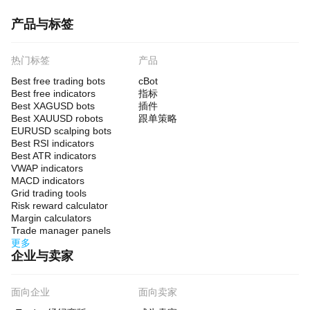
产品与标签
热门标签
产品
Best free trading bots
cBot
Best free indicators
指标
Best XAGUSD bots
插件
Best XAUUSD robots
跟单策略
EURUSD scalping bots
Best RSI indicators
Best ATR indicators
VWAP indicators
MACD indicators
Grid trading tools
Risk reward calculator
Margin calculators
Trade manager panels
更多
企业与卖家
面向企业
面向卖家