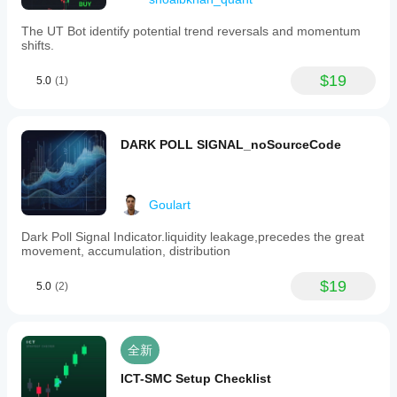
The UT Bot identify potential trend reversals and momentum
shifts.
$19
5.0
(1)
DARK POLL SIGNAL_noSourceCode
Goulart
Dark Poll Signal Indicator.liquidity leakage,precedes the great
movement, accumulation, distribution
$19
5.0
(2)
全新
ICT-SMC Setup Checklist