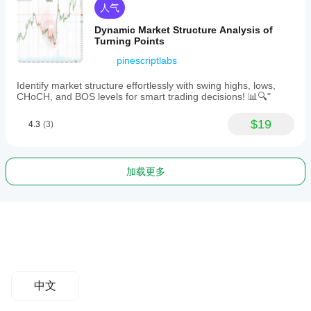
人气
Dynamic Market Structure Analysis of
Turning Points
pinescriptlabs
Identify market structure effortlessly with swing highs, lows,
CHoCH, and BOS levels for smart trading decisions! 📊🔍"
$19
4.3
(3)
加载更多
中文