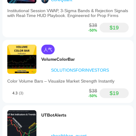
Institutional Session VWAP, 3-Sigma Bands & Rejection Signals
with Real-Time HUD Playbook. Engineered for Prop Firms
$38
$19
-50%
人气
VolumeColorBar
SOLUTIONSFORINVESTORS
Color Volume Bars – Visualize Market Strength Instantly
$38
$19
4.3
(3)
-50%
UTBotAlerts
shoaibkhan_quant