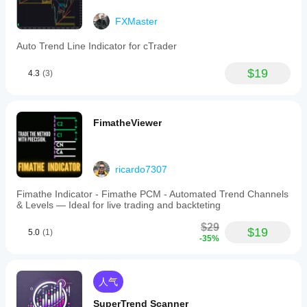
FXMaster
Auto Trend Line Indicator for cTrader
$19
4.3
(3)
FimatheViewer
ricardo7307
Fimathe Indicator - Fimathe PCM - Automated Trend Channels
& Levels — Ideal for live trading and backteting
$29
$19
5.0
(1)
-35%
人气
SuperTrend Scanner