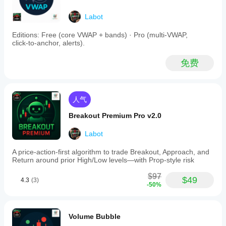
non-
AverageTrueRange
。
repainting
适用于 
任何品种
 和时间框架。图形对象受 
最大彩色
Labot
confirmed
区段数
 限制以提升性能。
pivot
Editions: Free (core VWAP + bands) · Pro (multi‑VWAP,
points
综合评分
click‑to‑anchor, alerts).
for
reliable
★★★★★ 4.8/5
 — 在视觉清晰度和高级控制之间取得了
analysis.
良好平衡。ATR 模式和分形确认有助于在波动剧烈阶段
免费
Key
抑制错误枢轴。
functionalities
include
color-
人气
coded
trendline
Breakout Premium Pro v2.0
segments
indicating
upward
Labot
or
downward
A price-action-first algorithm to trade Breakout, Approach, and
impulses,
Return around prior High/Low levels—with Prop-style risk
configurable
pivot
$97
$49
labels
4.3
(3)
-50%
displaying
high/low
points
with
Volume Bubble
formatted