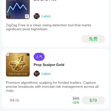
visual
aspects
to
suit
Labot
different
market
ZigZag Free is a clean swing-detection tool that marks
conditions
significant pivot highs/lows
and
trading
styles.
免费
The
indicator
facilitates
trend
人气
and
bias
Prop Scalper Gold
confirmation
through
pivot
Labot
sequences
and
Premium algorithmic scalping for funded traders. Capture
supports
precise breakouts with ironclad risk management across all
risk
majo
management
by
$89
$79
suggesting
5.0
(3)
-12%
stop
placements