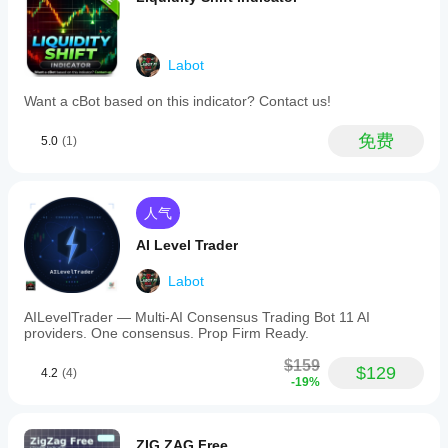
compatible
with
any
symbol
Labot
and
timeframe,
Want a cBot based on this indicator? Contact us!
including
Forex,
indices,
免费
5.0
(1)
commodities,
stocks,
and
cryptocurrencies
人气
like
BTCUSD
AI Level Trader
and
EURUSD.
Traders
Labot
can
customize
AILevelTrader — Multi-AI Consensus Trading Bot 11 AI
deviation
providers. One consensus. Prop Firm Ready.
modes,
ATR
$159
$129
settings,
4.2
(4)
-19%
fractal
confirmation
parameters,
and
ZIG ZAG Free