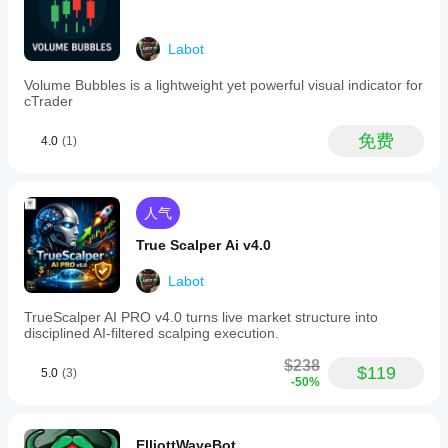
prices,
and
multiple
Labot
price
source
Volume Bubbles is a lightweight yet powerful visual indicator for
options
cTrader
such
as
High/Low,
免费
4.0
(1)
Close,
Median,
Typical,
and
人气
Weighted
prices.
True Scalper Ai v4.0
Users
can
filter
Labot
minor
swings
TrueScalper AI PRO v4.0 turns live market structure into
with
disciplined AI-filtered scalping execution.
a
backstep
$238
$119
parameter
5.0
(3)
-50%
and
exclude
low-
activity
ElliottWaveBot